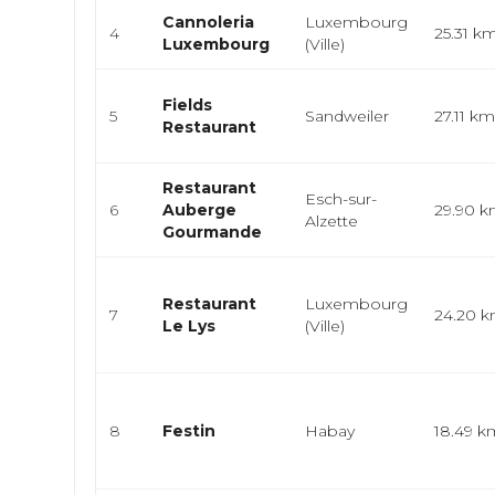
Cannoleria
Luxembourg
4
25.31 k
Luxembourg
(Ville)
Fields
5
Sandweiler
27.11 k
Restaurant
Restaurant
Esch-sur-
6
Auberge
29.90 
Alzette
Gourmande
Restaurant
Luxembourg
7
24.20 
Le Lys
(Ville)
8
Festin
Habay
18.49 k