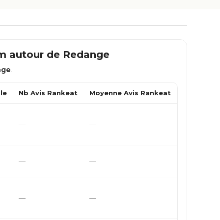
km autour de
Redange
nge
.
le
Nb Avis Rankeat
Moyenne Avis Rankeat
—
—
—
—
—
—