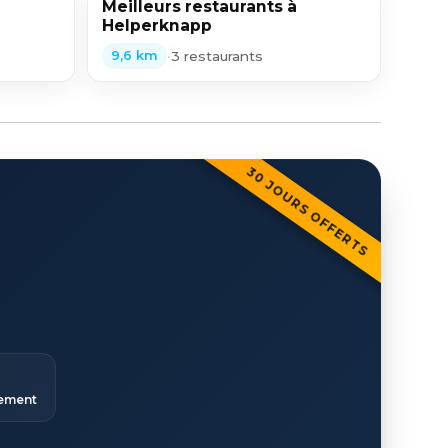
Meilleurs restaurants à
Helperknapp
•
3 restaurants
9,6 km
30 JOURS OFFERTS
ement