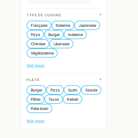
˅
TYPE DE CUISINE
Française
Italienne
Japonaise
Pizza
Burger
Indienne
Chinoise
Libanaise
Végétarienne
Voir tous
›
˅
PLATS
Burger
Pizza
Sushi
Salade
Pâtes
Tacos
Kebab
Poke bowl
Voir tous
›