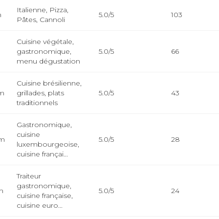
Italienne, Pizza,
m
5.0/5
103
Pâtes, Cannoli
Cuisine végétale,
m
gastronomique,
5.0/5
66
menu dégustation
Cuisine brésilienne,
km
grillades, plats
5.0/5
43
traditionnels
Gastronomique,
cuisine
km
5.0/5
28
luxembourgeoise,
cuisine françai...
Traiteur
gastronomique,
m
5.0/5
24
cuisine française,
cuisine euro...