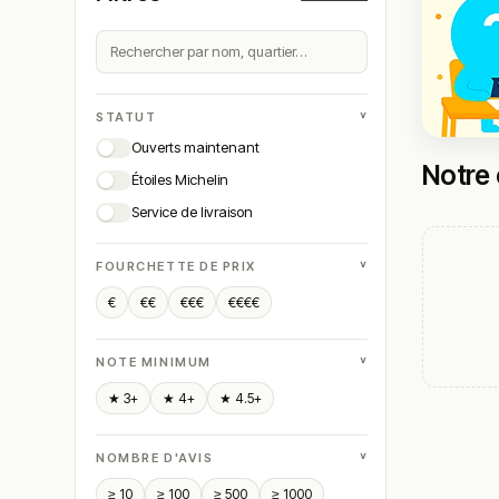
˅
STATUT
Ouverts maintenant
Notre 
Étoiles Michelin
Service de livraison
˅
FOURCHETTE DE PRIX
€
€€
€€€
€€€€
˅
NOTE MINIMUM
★ 3+
★ 4+
★ 4.5+
˅
NOMBRE D'AVIS
≥ 10
≥ 100
≥ 500
≥ 1000