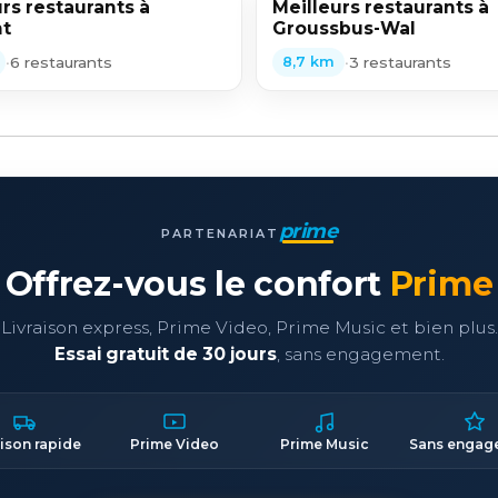
rs restaurants à
Meilleurs restaurants à
t
Groussbus-Wal
•
6 restaurants
•
3 restaurants
8,7 km
prime
PARTENARIAT
Offrez-vous le confort
Prime
Livraison express, Prime Video, Prime Music et bien plus.
Essai gratuit de 30 jours
, sans engagement.
aison rapide
Prime Video
Prime Music
Sans engag