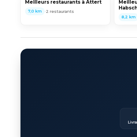
Meilleurs restaurants à Attert
Meilleu
Habsch
•
2 restaurants
7,0 km
8,2 km
Livr