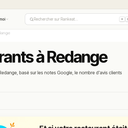
moi
Rechercher sur Rankeat…
⌘
dange
urants à Redange
Redange, basé sur les notes Google, le nombre d'avis clients