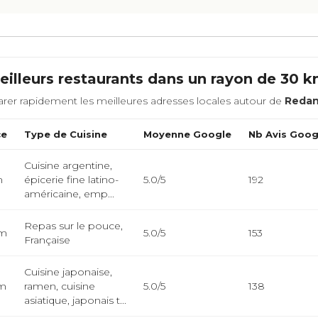
illeurs restaurants dans un rayon de 30 
rer rapidement les meilleures adresses locales autour de
Reda
ce
Type de Cuisine
Moyenne Google
Nb Avis Goog
Cuisine argentine,
m
épicerie fine latino-
5.0/5
192
américaine, emp...
Repas sur le pouce,
km
5.0/5
153
Française
Cuisine japonaise,
km
ramen, cuisine
5.0/5
138
asiatique, japonais t...