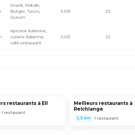
Snack, Kebab,
m
Burger, Tacos,
5.0/5
23
Durum
épicerie italienne,
m
cuisine italienne,
5.0/5
22
café-restaurant
rs restaurants à Ell
Meilleurs restaurants à
Reichlange
•
1 restaurant
•
1 restaurant
2,9 km