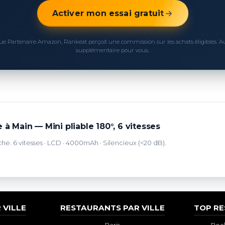
Activer mon essai gratuit
ue Partenaire Amazon, Rankeat perçoit une commission sur les achats éligibles. 
supplémentaire pour vous.
 à Main — Mini pliable 180°, 6 vitesses
che. 6 vitesses · LCD · 4000mAh · Silencieux (<20 dB).
 VILLE
RESTAURANTS PAR VILLE
TOP R