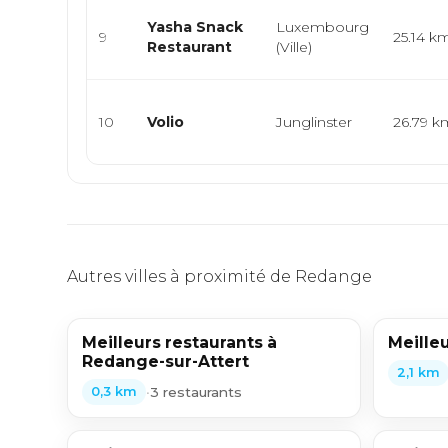
Yasha Snack
Luxembourg
9
25.14 k
Restaurant
(Ville)
10
Volio
Junglinster
26.79 k
Autres villes à proximité de Redange
Meilleurs restaurants à
Meilleu
Redange-sur-Attert
2,1 km
•
3 restaurants
0,3 km