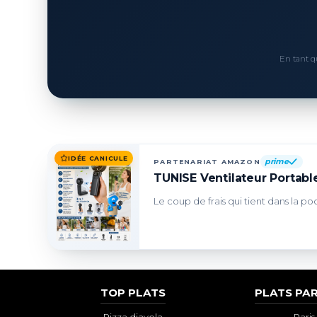
En tant q
IDÉE CANICULE
prime
PARTENARIAT AMAZON
TUNISE Ventilateur Portable
Le coup de frais qui tient dans la po
TOP PLATS
PLATS PAR