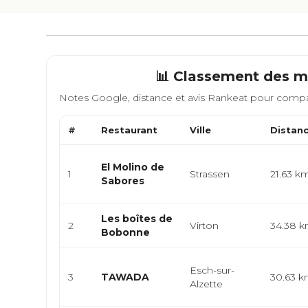
📊 Classement des me
Notes Google, distance et avis Rankeat pour compa
#
Restaurant
Ville
Distan
El Molino de
1
Strassen
21.63 k
Sabores
Les boîtes de
2
Virton
34.38 
Bobonne
Esch-sur-
3
TAWADA
30.63 
Alzette