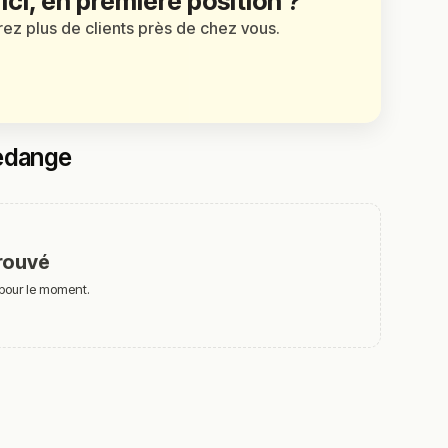
 ici, en première position ?
irez plus de clients près de chez vous.
Redange
rouvé
 pour le moment.