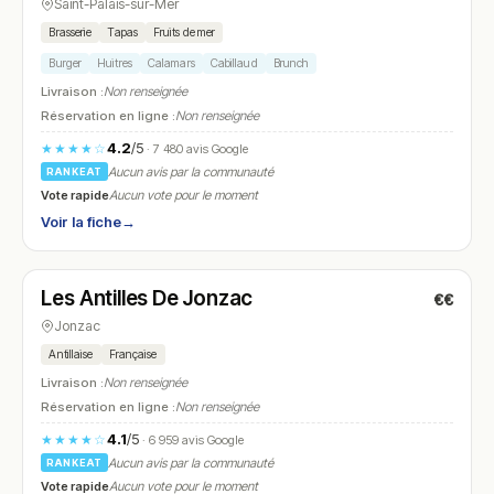
Saint-Palais-sur-Mer
Brasserie
Tapas
Fruits de mer
Burger
Huitres
Calamars
Cabillaud
Brunch
Livraison :
Non renseignée
Réservation en ligne :
Non renseignée
4.2
/5
★★★★☆
· 7 480 avis Google
Aucun avis par la communauté
RANKEAT
Vote rapide
Aucun vote pour le moment
Voir la fiche
→
Ouvert
(10:30 – 18:30)
Les Antilles De Jonzac
€€
N° 17
Jonzac
Antillaise
Française
Livraison :
Non renseignée
Réservation en ligne :
Non renseignée
4.1
/5
★★★★☆
· 6 959 avis Google
Aucun avis par la communauté
RANKEAT
Vote rapide
Aucun vote pour le moment