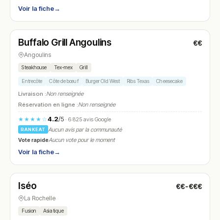
Voir la fiche
→
Fermé
(11:30 – 14:30, 18:30 – 22:00)
Buffalo Grill Angoulins
€€
N° 18
Angoulins
Steakhouse
Tex-mex
Grill
Entrecôte
Côte de bœuf
Burger Old West
Ribs Texas
Cheesecake
Livraison :
Non renseignée
Réservation en ligne :
Non renseignée
4.2
/5
★★★★☆
· 6 825 avis Google
Aucun avis par la communauté
RANKEAT
Vote rapide
Aucun vote pour le moment
Voir la fiche
→
Fermé
(12:00 – 14:30, 19:00 – 22:30)
Iséo
€€-€€€
N° 19
La Rochelle
Fusion
Asiatique