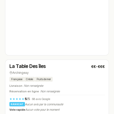
Fermé
(fermé aujourd'hui)
La Table Des îles
€€-€€€
N° 4
Archingeay
Française
Créole
Fruits de mer
Livraison :
Non renseignée
Réservation en ligne :
Non renseignée
5
/5
★★★★★
· 68 avis Google
Aucun avis par la communauté
RANKEAT
Vote rapide
Aucun vote pour le moment