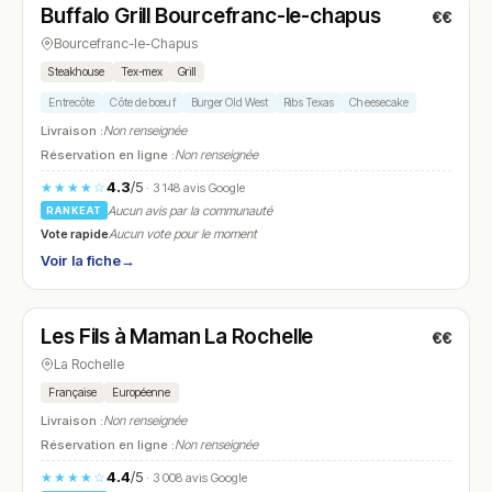
Buffalo Grill Bourcefranc-le-chapus
€€
N° 26
Bourcefranc-le-Chapus
Steakhouse
Tex-mex
Grill
Entrecôte
Côte de bœuf
Burger Old West
Ribs Texas
Cheesecake
Livraison :
Non renseignée
Réservation en ligne :
Non renseignée
4.3
/5
★★★★☆
· 3 148 avis Google
Aucun avis par la communauté
RANKEAT
Vote rapide
Aucun vote pour le moment
Voir la fiche
→
Ouvert
(11:00 – 14:00)
Les Fils à Maman La Rochelle
€€
N° 27
La Rochelle
Française
Européenne
Livraison :
Non renseignée
Réservation en ligne :
Non renseignée
4.4
/5
★★★★☆
· 3 008 avis Google