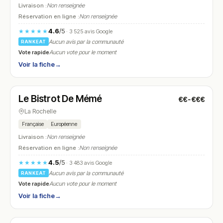
Livraison :
Non renseignée
Réservation en ligne :
Non renseignée
4.6
/5
★★★★★
· 3 525 avis Google
Aucun avis par la communauté
RANKEAT
Vote rapide
Aucun vote pour le moment
Voir la fiche
→
Ouvert
(10:00 – 22:00)
Le Bistrot De Mémé
€€-€€€
N° 25
La Rochelle
Française
Européenne
Livraison :
Non renseignée
Réservation en ligne :
Non renseignée
4.5
/5
★★★★★
· 3 483 avis Google
Aucun avis par la communauté
RANKEAT
Vote rapide
Aucun vote pour le moment
Voir la fiche
→
Fermé
(11:30 – 14:30, 18:30 – 22:00)