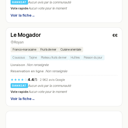
Aucun avis par la communauté
RANKEAT
Vote rapide
Aucun vote pour le moment
Voir la fiche
→
Ouvert
(09:00 – 22:30)
Le Mogador
€€
N° 28
Royan
Franco-marocaine
Fruits de mer
Cuisine orientale
Couscous
Tajine
Plateau fruits de mer
Huîtres
Poisson du jour
Livraison :
Non renseignée
Réservation en ligne :
Non renseignée
4.4
/5
★★★★☆
· 2 962 avis Google
Aucun avis par la communauté
RANKEAT
Vote rapide
Aucun vote pour le moment
Voir la fiche
→