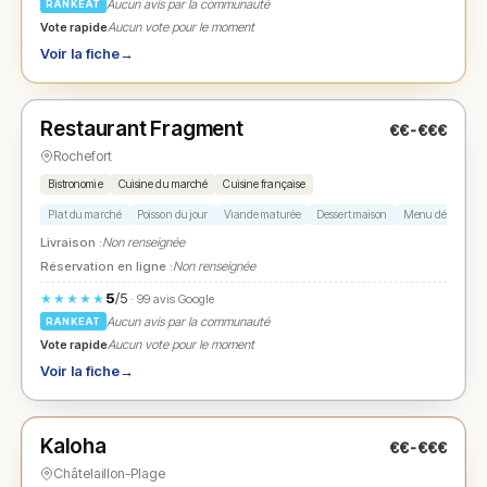
Aucun avis par la communauté
RANKEAT
Vote rapide
Aucun vote pour le moment
Voir la fiche
→
Fermé
(fermé aujourd'hui)
Restaurant Fragment
€€-€€€
N° 2
★
Rochefort
Bistronomie
Cuisine du marché
Cuisine française
Plat du marché
Poisson du jour
Viande maturée
Dessert maison
Menu dégustati
Livraison :
Non renseignée
Réservation en ligne :
Non renseignée
5
/5
★★★★★
· 99 avis Google
Aucun avis par la communauté
RANKEAT
Vote rapide
Aucun vote pour le moment
Voir la fiche
→
Fermé
(12:00 – 01:00)
Kaloha
€€-€€€
N° 3
★
Châtelaillon-Plage