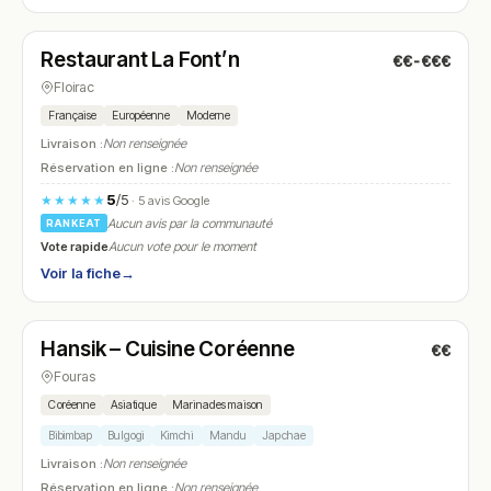
Fermé
(18:00 – 01:00)
Restaurant La Font’n
€€-€€€
N° 13
Floirac
Française
Européenne
Moderne
Livraison :
Non renseignée
Réservation en ligne :
Non renseignée
5
/5
★★★★★
· 5 avis Google
Aucun avis par la communauté
RANKEAT
Vote rapide
Aucun vote pour le moment
Voir la fiche
→
Fermé
Hansik – Cuisine Coréenne
€€
N° 14
Fouras
Coréenne
Asiatique
Marinades maison
Bibimbap
Bulgogi
Kimchi
Mandu
Japchae
Livraison :
Non renseignée
Réservation en ligne :
Non renseignée