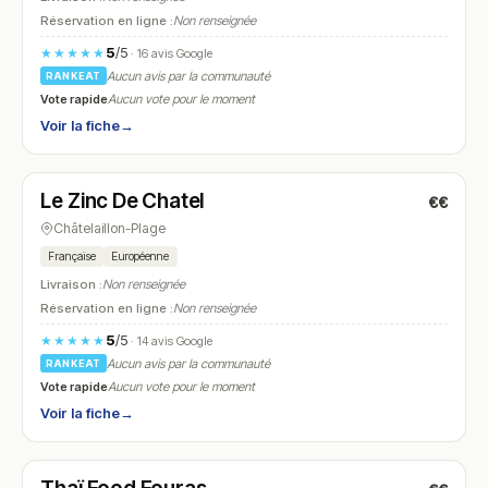
Réservation en ligne :
Non renseignée
5
/5
★★★★★
· 16 avis Google
Aucun avis par la communauté
RANKEAT
Vote rapide
Aucun vote pour le moment
Voir la fiche
→
Fermé
Le Zinc De Chatel
€€
N° 7
Châtelaillon-Plage
Française
Européenne
Livraison :
Non renseignée
Réservation en ligne :
Non renseignée
5
/5
★★★★★
· 14 avis Google
Aucun avis par la communauté
RANKEAT
Vote rapide
Aucun vote pour le moment
Voir la fiche
→
Fermé