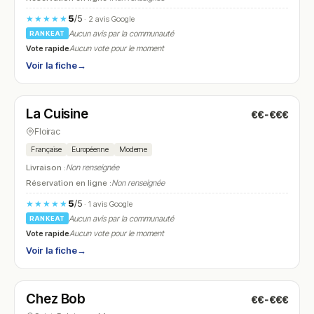
5
/5
★★★★★
· 2 avis Google
Aucun avis par la communauté
RANKEAT
Vote rapide
Aucun vote pour le moment
Voir la fiche
→
Fermé
La Cuisine
€€-€€€
N° 15
Floirac
Française
Européenne
Moderne
Livraison :
Non renseignée
Réservation en ligne :
Non renseignée
5
/5
★★★★★
· 1 avis Google
Aucun avis par la communauté
RANKEAT
Vote rapide
Aucun vote pour le moment
Voir la fiche
→
Ouvert
(09:00 – 02:00)
Chez Bob
€€-€€€
N° 16