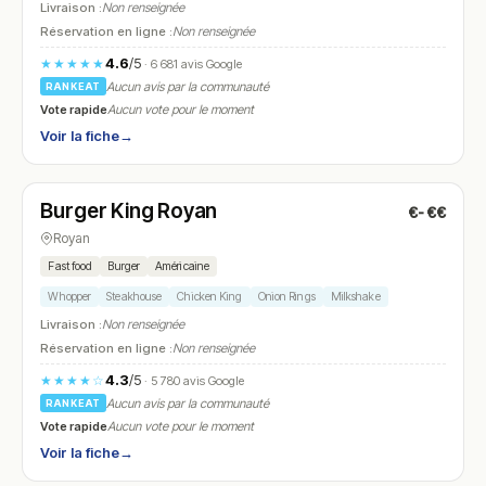
Livraison :
Non renseignée
Réservation en ligne :
Non renseignée
4.6
/5
★★★★★
· 6 681 avis Google
Aucun avis par la communauté
RANKEAT
Vote rapide
Aucun vote pour le moment
Voir la fiche
→
Ouvert
Burger King Royan
€-€€
N° 20
Royan
Fast food
Burger
Américaine
Whopper
Steakhouse
Chicken King
Onion Rings
Milkshake
Livraison :
Non renseignée
Réservation en ligne :
Non renseignée
4.3
/5
★★★★☆
· 5 780 avis Google
Aucun avis par la communauté
RANKEAT
Vote rapide
Aucun vote pour le moment
Voir la fiche
→
Fermé
(11:30 – 14:30, 18:30 – 23:00)