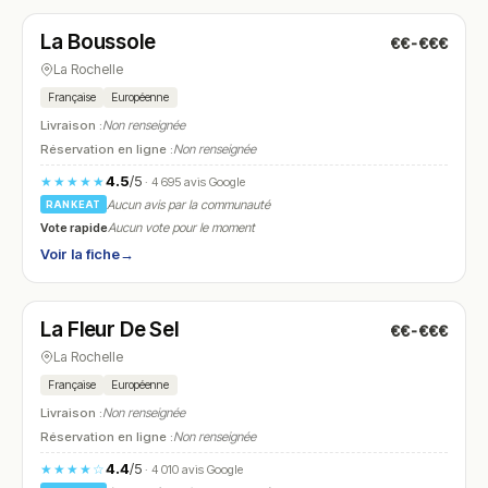
La Boussole
€€-€€€
N° 21
La Rochelle
Française
Européenne
Livraison :
Non renseignée
Réservation en ligne :
Non renseignée
4.5
/5
★★★★★
· 4 695 avis Google
Aucun avis par la communauté
RANKEAT
Vote rapide
Aucun vote pour le moment
Voir la fiche
→
Fermé
(12:00 – 14:00, 19:00 – 22:00)
La Fleur De Sel
€€-€€€
N° 22
La Rochelle
Française
Européenne
Livraison :
Non renseignée
Réservation en ligne :
Non renseignée
4.4
/5
★★★★☆
· 4 010 avis Google