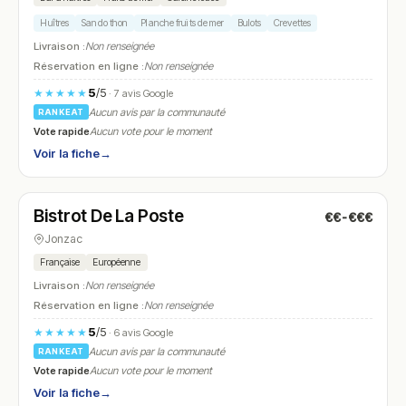
Huîtres
Sando thon
Planche fruits de mer
Bulots
Crevettes
Livraison :
Non renseignée
Réservation en ligne :
Non renseignée
5
/5
★★★★★
· 7 avis Google
Aucun avis par la communauté
RANKEAT
Vote rapide
Aucun vote pour le moment
Voir la fiche
→
Fermé
Bistrot De La Poste
€€-€€€
N° 12
Jonzac
Française
Européenne
Livraison :
Non renseignée
Réservation en ligne :
Non renseignée
5
/5
★★★★★
· 6 avis Google
Aucun avis par la communauté
RANKEAT
Vote rapide
Aucun vote pour le moment
Voir la fiche
→