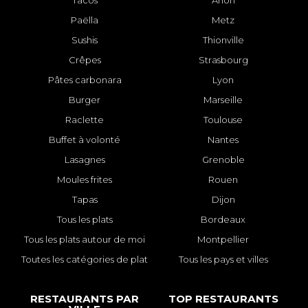
Tacos
Arlon
Paëlla
Metz
Sushis
Thionville
Crêpes
Strasbourg
Pâtes carbonara
Lyon
Burger
Marseille
Raclette
Toulouse
Buffet à volonté
Nantes
Lasagnes
Grenoble
Moules frites
Rouen
Tapas
Dijon
Tous les plats
Bordeaux
Tous les plats autour de moi
Montpellier
Toutes les catégories de plat
Tous les pays et villes
RESTAURANTS PAR
TOP RESTAURANTS