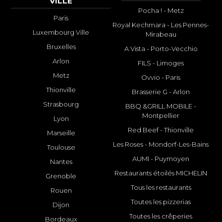
VILLE
Pocha ! - Metz
Paris
Royal Kechmara - Les Pennes-
Luxembourg Ville
Mirabeau
Bruxelles
A Vista - Porto-Vecchio
Arlon
FILS - Limoges
Metz
Ovvio - Paris
Thionville
Brasserie G - Arlon
Strasbourg
BBQ &GRILL MOBILE -
Montpellier
Lyon
Red Beef - Thionville
Marseille
Les Roses - Mondorf-Les-Bains
Toulouse
AUMI - Puymoyen
Nantes
Restaurants étoilés MICHELIN
Grenoble
Tous les restaurants
Rouen
Toutes les pizzerias
Dijon
Toutes les crêperies
Bordeaux