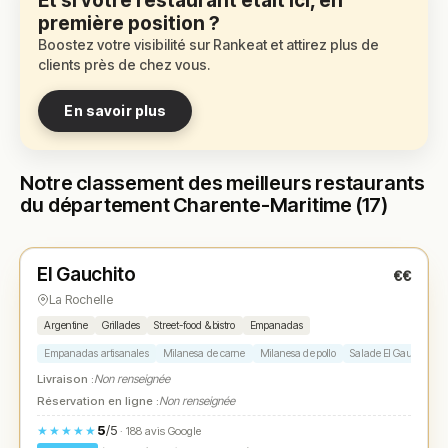
Et si votre restaurant était ici, en
première position ?
Boostez votre visibilité sur Rankeat et attirez plus de
clients près de chez vous.
En savoir plus
Notre classement des meilleurs restaurants
du département Charente-Maritime (17)
Fermé
(11:30 – 14:30)
El Gauchito
€€
N° 1
★
La Rochelle
Argentine
Grillades
Street-food & bistro
Empanadas
Empanadas artisanales
Milanesa de carne
Milanesa de pollo
Salade El Gauchito
Livraison :
Non renseignée
Réservation en ligne :
Non renseignée
5
/5
★★★★★
· 188 avis Google