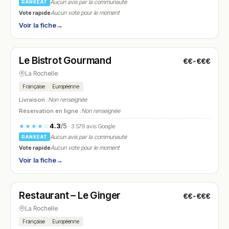
Aucun avis par la communauté
RANKEAT
Vote rapide
Aucun vote pour le moment
Voir la fiche
→
Fermé
(11:30 – 22:00)
Le Bistrot Gourmand
€€-€€€
N° 23
La Rochelle
Française
Européenne
Livraison :
Non renseignée
Réservation en ligne :
Non renseignée
4.3
/5
★★★★☆
· 3 579 avis Google
Aucun avis par la communauté
RANKEAT
Vote rapide
Aucun vote pour le moment
Voir la fiche
→
Fermé
(12:00 – 14:30, 18:45 – 22:30)
Restaurant – Le Ginger
€€-€€€
N° 24
La Rochelle
Française
Européenne