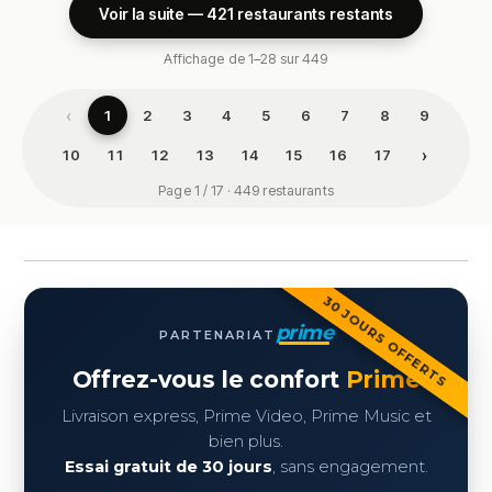
Voir la suite — 421 restaurants restants
Affichage de 1–28 sur 449
‹
1
2
3
4
5
6
7
8
9
›
10
11
12
13
14
15
16
17
Page 1 / 17 · 449 restaurants
30 JOURS OFFERTS
prime
PARTENARIAT
Offrez-vous le confort
Prime
Livraison express, Prime Video, Prime Music et
bien plus.
Essai gratuit de 30 jours
, sans engagement.