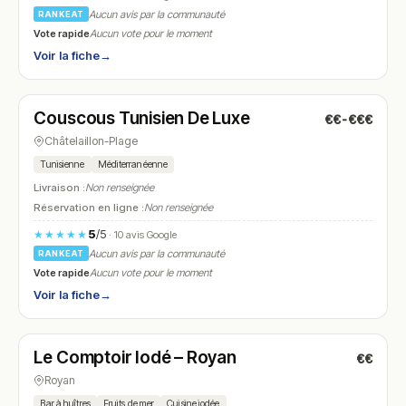
Aucun avis par la communauté
RANKEAT
Vote rapide
Aucun vote pour le moment
Voir la fiche
→
Fermé
(16:00 – 22:00)
Couscous Tunisien De Luxe
€€-€€€
N° 10
Châtelaillon-Plage
Tunisienne
Méditerranéenne
Livraison :
Non renseignée
Réservation en ligne :
Non renseignée
5
/5
★★★★★
· 10 avis Google
Aucun avis par la communauté
RANKEAT
Vote rapide
Aucun vote pour le moment
Voir la fiche
→
Ouvert
(09:00 – 23:00)
Le Comptoir Iodé – Royan
€€
N° 11
Royan
Bar à huîtres
Fruits de mer
Cuisine iodée