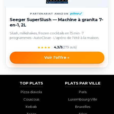
prime
PARTENARIAT AMAZON
Seeger SuperSlush — Machine à granita 7-
en-1, 2L
Slush, milkshakes, frozen cocktails en 15 min · 7
programmes · AutoClean · L'apéro de l'été à la maison.
★
★
★
★
☆
4,3/5
(279 avis)
Voir l'offre
TOP PLATS
PLATS PAR VILLE
Pizza diavola
Paris
Couscous
Luxembourg Ville
Kebab
Bruxelles