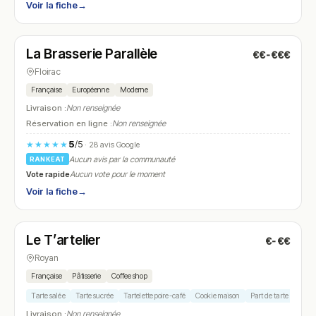
Voir la fiche
→
Fermé
La Brasserie Parallèle
€€-€€€
N° 5
Floirac
Française
Européenne
Moderne
Livraison :
Non renseignée
Réservation en ligne :
Non renseignée
5
/5
★★★★★
· 28 avis Google
Aucun avis par la communauté
RANKEAT
Vote rapide
Aucun vote pour le moment
Voir la fiche
→
Ouvert
(09:00 – 13:30)
Le T’artelier
€-€€
N° 6
Royan
Française
Pâtisserie
Coffee shop
Tarte salée
Tarte sucrée
Tartelette poire-café
Cookie maison
Part de tarte du jour
Livraison :
Non renseignée