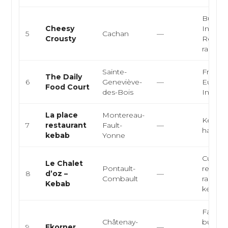
Burgers
Cheesy
Indienn
5
Cachan
—
Crousty
Restau
rapide
Sainte-
Françai
The Daily
6
Geneviève-
—
Europé
Food Court
des-Bois
Interna
La place
Montereau-
Kebab,
7
restaurant
Fault-
—
halal
kebab
Yonne
Cuisine
Le Chalet
Pontault-
restaur
8
d’oz –
—
Combault
rapide, 
Kebab
kebab, 
Fast-fo
Châtenay-
burger
9
Fkorner
—