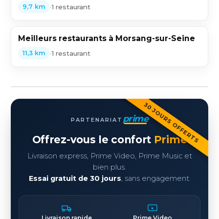
•
1 restaurant
9,7 km
Meilleurs restaurants à Morsang-sur-Seine
•
1 restaurant
11,3 km
30 JOURS OFFERTS
prime
PARTENARIAT
Offrez-vous le confort
Prime
Livraison express, Prime Video, Prime Music et
bien plus.
Essai gratuit de 30 jours
, sans engagement.
Livraison rapide
Prime Video