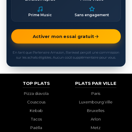
Prime Music
Sans engagement
Activer mon essai gratuit
En tant que Partenaire Amazon, Rankeat perçoit une commission
sur les achats éligibles. Aucun coût supplémentaire pour vous.
TOP PLATS
PLATS PAR VILLE
Pizza diavola
Paris
Couscous
Luxembourg Ville
Kebab
Bruxelles
Tacos
Arlon
Paëlla
Metz