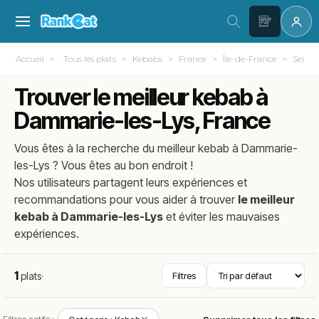
Accueil
Tous les plats
Kebabs
France
Île-de-France
Seine-
Trouver le meilleur kebab à
Dammarie-les-Lys, France
Vous êtes à la recherche du meilleur
kebab
à
Dammarie-
les-Lys
? Vous êtes au bon endroit !
Nos utilisateurs partagent leurs expériences et
recommandations pour vous aider à trouver
le meilleur
kebab à Dammarie-les-Lys
et éviter les mauvaises
expériences.
1
plats
·
Filtres