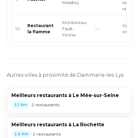
Malabry
restaur
rapide
Montereau-
Restaurant
Grillade
10
Fault-
—
la flamme
orienta
Yonne
Autres villes à proximité de Dammarie-les-Lys
Meilleurs restaurants à Le Mée-sur-Seine
•
2 restaurants
2,1 km
Meilleurs restaurants à La Rochette
•
2 restaurants
2,6 km