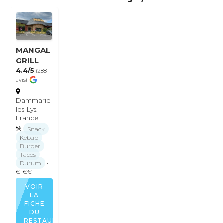
MANGAL
GRILL
4.4/5
(288
avis)
Dammarie-
les-Lys,
France
Snack
Kebab
Burger
Tacos
Durum
·
€-€€
VOIR
LA
FICHE
DU
RESTAURANT