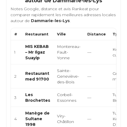
autour de
Dammarie-les-Lys
Notes Google, distance et avis Rankeat pour
comparer rapidement les meilleures adresses locales
autour de
Dammarie-les-Lys
.
#
Restaurant
Ville
Distance
Type d
MIS KEBAB
Montereau-
Kebab,
1
– Mr Ilgaz
Fault-
—
cuisine
Suayip
Yonne
Sainte-
Restaurant
Grec, 
2
Geneviève-
—
med 91700
médite
des-Bois
Les
Corbeil-
Turque,
3
—
Brochettes
Essonnes
Broche
Manège de
Turque,
Viry-
4
Sultane
—
Kebab,
Châtillon
1998
Durum