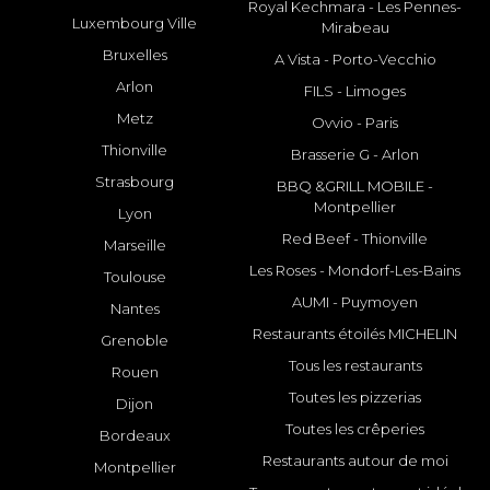
Royal Kechmara - Les Pennes-
Luxembourg Ville
Mirabeau
Bruxelles
A Vista - Porto-Vecchio
Arlon
FILS - Limoges
Metz
Ovvio - Paris
Thionville
Brasserie G - Arlon
Strasbourg
BBQ &GRILL MOBILE -
Montpellier
Lyon
Red Beef - Thionville
Marseille
Les Roses - Mondorf-Les-Bains
Toulouse
AUMI - Puymoyen
Nantes
Restaurants étoilés MICHELIN
Grenoble
Tous les restaurants
Rouen
Toutes les pizzerias
Dijon
Toutes les crêperies
Bordeaux
Restaurants autour de moi
Montpellier