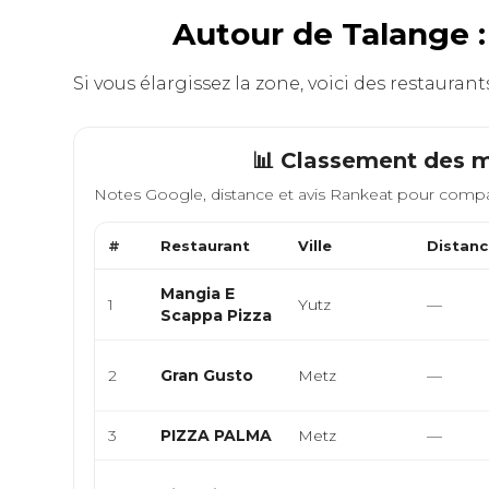
Autour de Talange :
Si vous élargissez la zone, voici des restauran
📊 Classement des m
Notes Google, distance et avis Rankeat pour compa
#
Restaurant
Ville
Distan
Mangia E
1
Yutz
—
Scappa Pizza
2
Gran Gusto
Metz
—
3
PIZZA PALMA
Metz
—