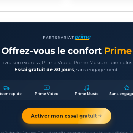
prime
PARTENARIAT
Offrez-vous le confort
Prime
Livraison express, Prime Video, Prime Music et bien plus.
Essai gratuit de 30 jours
, sans engagement.
aison rapide
Prime Video
Prime Music
Sans engag
Activer mon essai gratuit
ue Partenaire Amazon, Rankeat perçoit une commission sur les achats éligibles. 