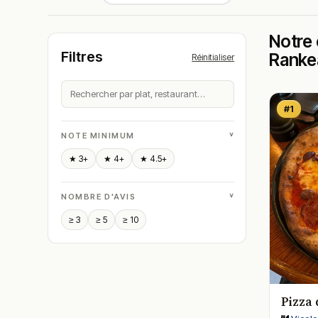
Notre 
Filtres
Ranke
Réinitialiser
#1
˅
NOTE MINIMUM
★ 3+
★ 4+
★ 4.5+
˅
NOMBRE D'AVIS
≥ 3
≥ 5
≥ 10
Pizza 