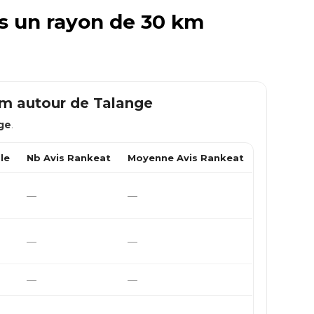
ns un rayon de 30 km
km autour de
Talange
ge
.
le
Nb Avis Rankeat
Moyenne Avis Rankeat
—
—
—
—
—
—