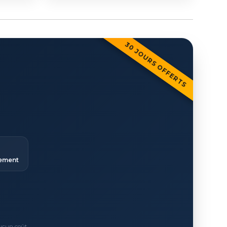
30 JOURS OFFERTS
ement
Aucun coût