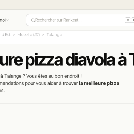
moi
Rechercher sur Rankeat…
⌘
nd Est
Moselle (57)
Talange
eure pizza diavola à
à
Talange
? Vous êtes au bon endroit !
mmandations pour vous aider à trouver
la meilleure pizza
es.