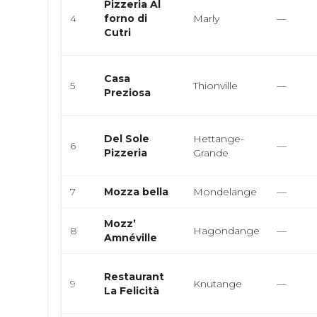
Pizzeria Al
4
forno di
Marly
—
Cutri
Casa
5
Thionville
—
Preziosa
Del Sole
Hettange-
6
—
Pizzeria
Grande
7
Mozza bella
Mondelange
—
Mozz’
8
Hagondange
—
Amnéville
Restaurant
9
Knutange
—
La Felicità