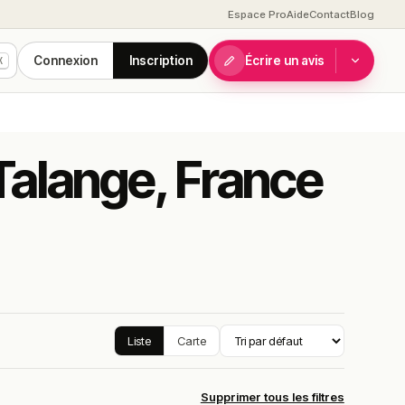
Espace Pro
Aide
Contact
Blog
Connexion
Inscription
Écrire un avis
K
 Talange, France
Liste
Carte
Supprimer tous les filtres