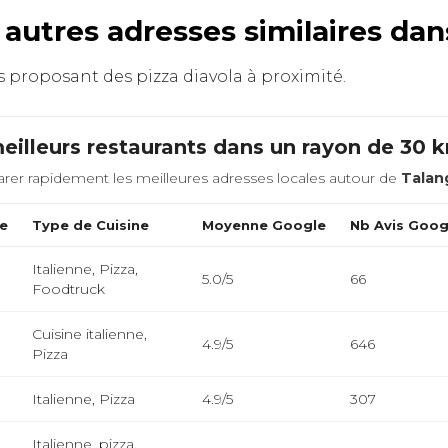
 autres adresses similaires da
ts proposant des pizza diavola à proximité.
eilleurs restaurants dans un rayon de 30 
rer rapidement les meilleures adresses locales autour de
Talan
ce
Type de Cuisine
Moyenne Google
Nb Avis Goog
Italienne, Pizza,
5.0/5
66
Foodtruck
Cuisine italienne,
4.9/5
646
Pizza
Italienne, Pizza
4.9/5
307
Italienne, pizza,