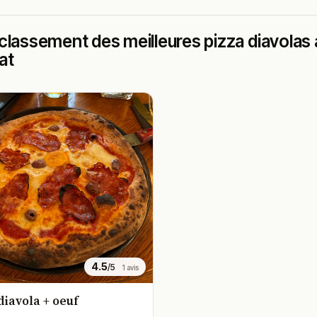
classement des meilleures pizza diavolas à
at
4.5
/5
1 avis
diavola + oeuf