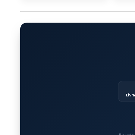
Livr
En tant q