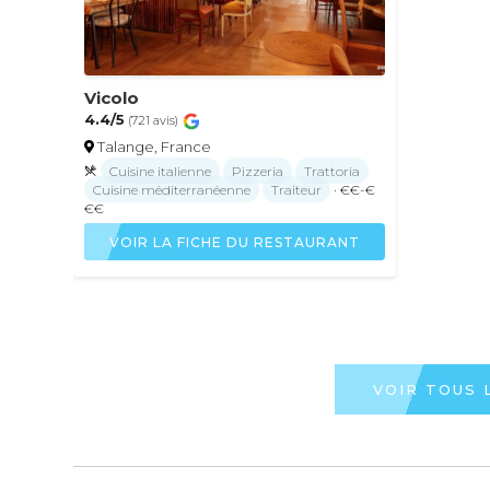
Vicolo
4.4/5
(721 avis)
Talange, France
Cuisine italienne
Pizzeria
Trattoria
Cuisine méditerranéenne
Traiteur
· €€-€
€€
VOIR LA FICHE DU RESTAURANT
VOIR TOUS 