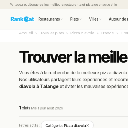
Partagez et découvrez les meilleurs restaurants et plats de chaque ville
Restaurants
Plats
Villes
Autour de 
Accueil
Tous les plats
Pizza diavola
France
Gra
Trouver la meill
Vous êtes à la recherche de la meilleure
pizza diavola
Nos utilisateurs partagent leurs expériences et reco
diavola à Talange
et éviter les mauvaises expérienc
1
plats
·
Mis à jour août 2026
✕
Filtres actifs :
Catégorie : Pizza diavola