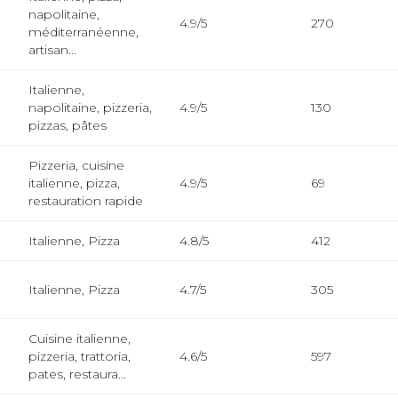
napolitaine,
4.9/5
270
méditerranéenne,
artisan...
Italienne,
napolitaine, pizzeria,
4.9/5
130
pizzas, pâtes
Pizzeria, cuisine
italienne, pizza,
4.9/5
69
restauration rapide
Italienne, Pizza
4.8/5
412
Italienne, Pizza
4.7/5
305
Cuisine italienne,
pizzeria, trattoria,
4.6/5
597
pates, restaura...