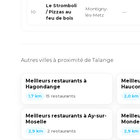
Le Stromboli
Montigny-
10
/ Pizzas au
—
lès-Metz
feu de bois
Autres villes à proximité de Talange
Meilleurs restaurants à
Meilleu
Hagondange
Hauco
•
15 restaurants
1,7 km
2,0 km
Meilleurs restaurants à Ay-sur-
Meilleu
Moselle
Monde
•
2 restaurants
2,9 km
2,9 km