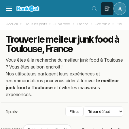
Accueil
Tous les plats
Junk food
France
Occitanie
Haute-
Trouver le meilleur junk food à
Toulouse, France
Vous êtes à la recherche du meilleur
junk food
à
Toulouse
? Vous êtes au bon endroit !
Nos utilisateurs partagent leurs expériences et
recommandations pour vous aider à trouver
le meilleur
junk food à Toulouse
et éviter les mauvaises
expériences.
1
plats
·
Filtres