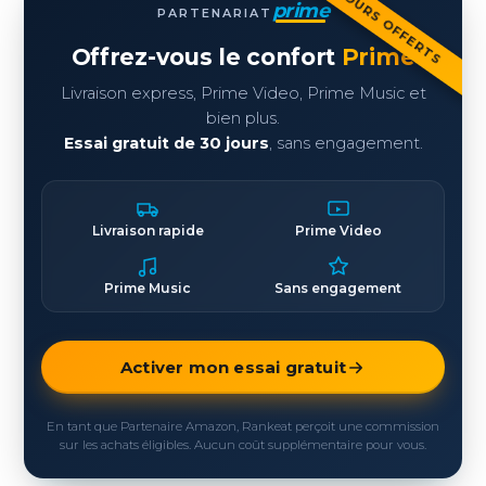
30 JOURS OFFERTS
prime
PARTENARIAT
Offrez-vous le confort
Prime
Livraison express, Prime Video, Prime Music et
bien plus.
Essai gratuit de 30 jours
, sans engagement.
Livraison rapide
Prime Video
Prime Music
Sans engagement
Activer mon essai gratuit
En tant que Partenaire Amazon, Rankeat perçoit une commission
sur les achats éligibles. Aucun coût supplémentaire pour vous.