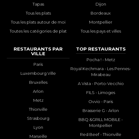
Tapas
Dijon
Tous les plats
Bordeaux
Tous les plats autour de moi
Montpellier
Toutes les catégories de plat
Tous les pays et villes
RESTAURANTS PAR
TOP RESTAURANTS
VILLE
Pocha ! - Metz
Paris
Royal Kechmara - Les Pennes-
Luxembourg Ville
Mirabeau
Bruxelles
A Vista - Porto-Vecchio
Arlon
FILS - Limoges
Metz
Ovvio - Paris
Thionville
Brasserie G - Arlon
Strasbourg
BBQ &GRILL MOBILE -
Montpellier
Lyon
Red Beef - Thionville
Marseille