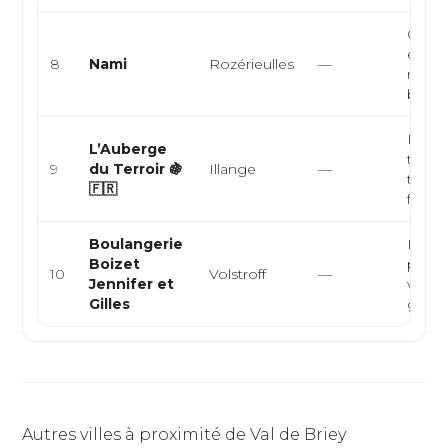
Cuisi
euro
8
Nami
Rozérieulles
—
mode
bistr
Franç
L’Auberge
tradit
9
du Terroir 🍇
Illange
—
terroir
🇫🇷
famili
Boulangerie
Boula
Boizet
pâtiss
10
Volstroff
—
Jennifer et
vienno
Gilles
gâtea
Autres villes à proximité de Val de Briey