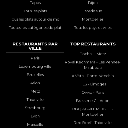
Tapas
Dijon
Tous les plats
Bordeaux
Tous les plats autour de moi
Montpellier
Toutes les catégories de plat
Tous les pays et villes
RESTAURANTS PAR
TOP RESTAURANTS
VILLE
Pocha ! - Metz
Paris
Royal Kechmara - Les Pennes-
Luxembourg Ville
Mirabeau
Bruxelles
A Vista - Porto-Vecchio
Arlon
FILS - Limoges
Metz
Ovvio - Paris
Thionville
Brasserie G - Arlon
Strasbourg
BBQ &GRILL MOBILE -
Montpellier
Lyon
Red Beef - Thionville
Marseille