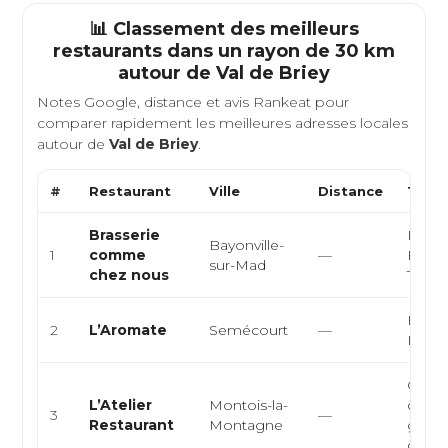
📊 Classement des meilleurs
restaurants dans un rayon de 30 km
autour de
Val de Briey
Notes Google, distance et avis Rankeat pour
comparer rapidement les meilleures adresses locales
autour de
Val de Briey
.
#
Restaurant
Ville
Distance
Type 
Brasserie
Franç
Bayonville-
1
comme
—
Euro
sur-Mad
chez nous
Tradit
Franç
2
L’Aromate
Semécourt
—
Euro
Cuisin
L’Atelier
Montois-la-
cuisi
3
—
Restaurant
Montagne
gastr
cuisin