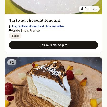
4.0
/5
1 avis
Tarte au chocolat fondant
Logis Hôtel Aster Rest. Aux Arcades
Val de Briey, France
Tarte
Les avis de ce plat
#2