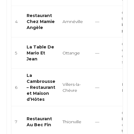
Cuisin
Restaurant
tradit
4
Chez Mamie
Amnéville
—
bistro
Angèle
pla...
Cuisin
La Table De
cuisin
5
Mario Et
Ottange
—
cuisi
Jean
saison,
La
Cambrousse
Villers-la-
Franç
6
– Restaurant
—
Chèvre
Euro
et Maison
d’Hôtes
Cuisin
Restaurant
bistr
7
Thionville
—
Au Bec Fin
cuisi
traditi