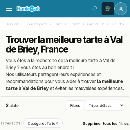
Accueil
Tous les plats
Tarte
France
Grand-Est
Meurthe-et
Trouver la meilleure tarte à Val
de Briey, France
Vous êtes à la recherche de la meilleure
tarte
à
Val de
Briey
? Vous êtes au bon endroit !
Nos utilisateurs partagent leurs expériences et
recommandations pour vous aider à trouver
la meilleure
tarte à Val de Briey
et éviter les mauvaises expériences.
2
plats
·
Filtres
✕
Filtres actifs :
Catégorie : Tarte
Supprimer tous les filtres