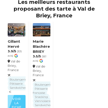
Les meilleurs restaurants
proposant des tarte à Val de
Briey, France
Gillant
Marie
Hervé
Blachère
3.9/5
BRIEY
(305
avis)
3.5/5
(561
avis)
Val de
Briey,
Val de
France
Briey,
France
Boulangerie
Pâtisserie
Boulangerie
Sandwicherie
Pâtisserie
· €
française
Snacking
VOIR
Viennoiseries
LA
Sandwicherie
FICHE