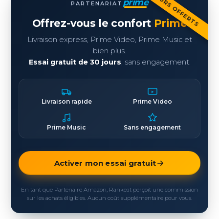
30 JOURS OFFERTS
prime
PARTENARIAT
Offrez-vous le confort
Prime
Livraison express, Prime Video, Prime Music et
bien plus.
Essai gratuit de 30 jours
, sans engagement.
Livraison rapide
Prime Video
Prime Music
Sans engagement
Activer mon essai gratuit
En tant que Partenaire Amazon, Rankeat perçoit une commission
sur les achats éligibles. Aucun coût supplémentaire pour vous.