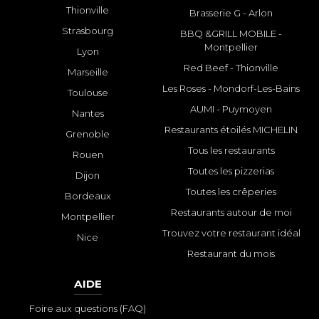
Thionville
Brasserie G - Arlon
Strasbourg
BBQ &GRILL MOBILE -
Montpellier
Lyon
Red Beef - Thionville
Marseille
Les Roses - Mondorf-Les-Bains
Toulouse
AUMI - Puymoyen
Nantes
Restaurants étoilés MICHELIN
Grenoble
Tous les restaurants
Rouen
Toutes les pizzerias
Dijon
Toutes les crêperies
Bordeaux
Restaurants autour de moi
Montpellier
Trouvez votre restaurant idéal
Nice
Restaurant du mois
AIDE
Foire aux questions (FAQ)