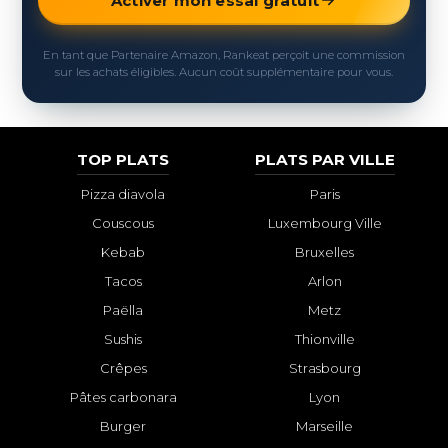
Activer mon essai gratuit
En tant que Partenaire Amazon, Rankeat perçoit une commission
sur les achats éligibles. Aucun coût supplémentaire pour vous.
TOP PLATS
PLATS PAR VILLE
Pizza diavola
Paris
Couscous
Luxembourg Ville
Kebab
Bruxelles
Tacos
Arlon
Paëlla
Metz
Sushis
Thionville
Crêpes
Strasbourg
Pâtes carbonara
Lyon
Burger
Marseille