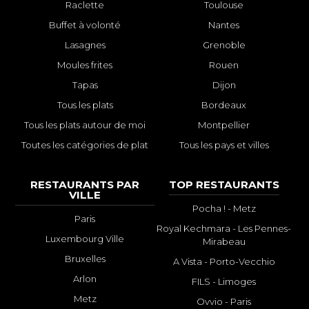
Raclette
Toulouse
Buffet à volonté
Nantes
Lasagnes
Grenoble
Moules frites
Rouen
Tapas
Dijon
Tous les plats
Bordeaux
Tous les plats autour de moi
Montpellier
Toutes les catégories de plat
Tous les pays et villes
RESTAURANTS PAR
TOP RESTAURANTS
VILLE
Pocha ! - Metz
Paris
Royal Kechmara - Les Pennes-
Luxembourg Ville
Mirabeau
Bruxelles
A Vista - Porto-Vecchio
Arlon
FILS - Limoges
Metz
Ovvio - Paris