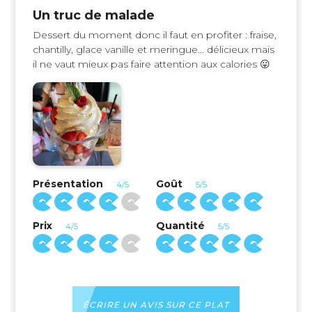
Un truc de malade
Dessert du moment donc il faut en profiter : fraise,
chantilly, glace vanille et meringue... délicieux mais
il ne vaut mieux pas faire attention aux calories 😛
Présentation
Goût
4/5
5/5
Prix
Quantité
4/5
5/5
ÉCRIRE UN AVIS SUR CE PLAT