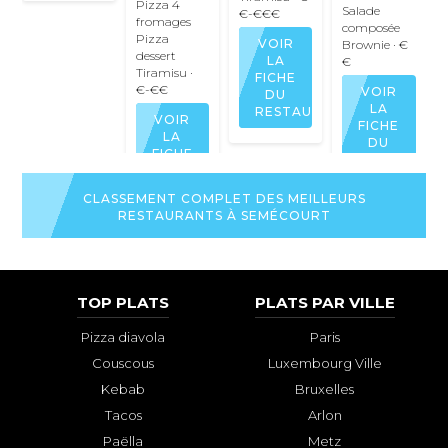
Pizza 4
Salade
€-€€€
fromages
composée
Pizza
VOIR
Brownie
· €
dessert
LA
€
Tiramisu
·
FICHE
€-€€
VOIR
DU
LA
RESTAURANT
VOIR
FICHE
LA
DU
FICHE
RESTAURAN
DU
RESTAURANT
CLASSEMENT COMPLET DES MEILLEURS
RESTAURANTS À SEMÉCOURT
TOP PLATS
PLATS PAR VILLE
Pizza diavola
Paris
Couscous
Luxembourg Ville
Kebab
Bruxelles
Tacos
Arlon
Paëlla
Metz