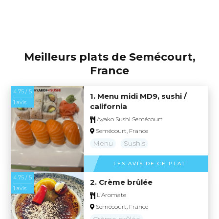
Meilleurs plats de Semécourt,
France
4.75 / 5
1. Menu midi MD9, sushi /
1 avis
california
Ayako Sushi Semécourt
Semécourt, France
Menu
Sushis
LES AVIS DE CE PLAT
4.75 / 5
2. Crème brûlée
1 avis
L'Aromate
Semécourt, France
Crème brûlée