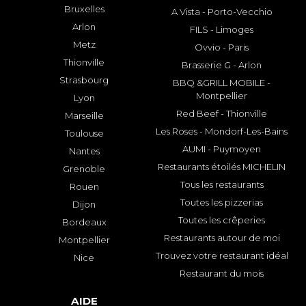
Bruxelles
A Vista - Porto-Vecchio
Arlon
FILS - Limoges
Metz
Ovvio - Paris
Thionville
Brasserie G - Arlon
Strasbourg
BBQ &GRILL MOBILE -
Montpellier
Lyon
Red Beef - Thionville
Marseille
Les Roses - Mondorf-Les-Bains
Toulouse
AUMI - Puymoyen
Nantes
Restaurants étoilés MICHELIN
Grenoble
Tous les restaurants
Rouen
Toutes les pizzerias
Dijon
Toutes les crêperies
Bordeaux
Restaurants autour de moi
Montpellier
Trouvez votre restaurant idéal
Nice
Restaurant du mois
AIDE