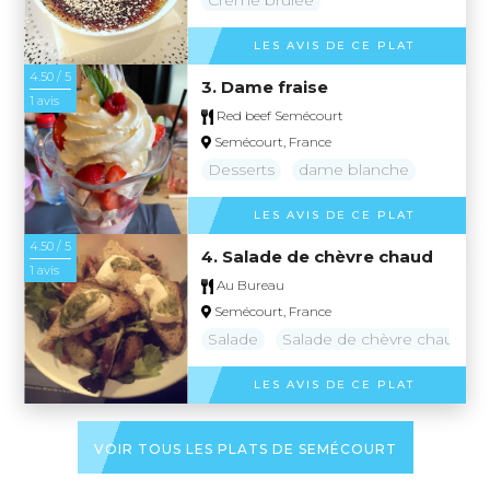
LES AVIS DE CE PLAT
4.50 / 5
3. Dame fraise
1 avis
Red beef Semécourt
Semécourt, France
Desserts
dame blanche
LES AVIS DE CE PLAT
4.50 / 5
4. Salade de chèvre chaud
1 avis
Au Bureau
Semécourt, France
Salade
Salade de chèvre chaud
LES AVIS DE CE PLAT
VOIR TOUS LES PLATS DE SEMÉCOURT