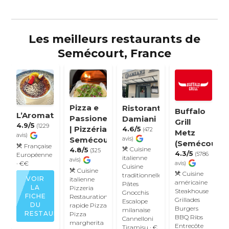
Les meilleurs restaurants de
Semécourt, France
Pizza e
Ristorante
Buffalo
L’Aromate
Passione
Damiani
Grill
4.9/5
(1229
| Pizzéria
4.6/5
(472
Metz
avis)
Semécourt
avis)
(Semécourt)
Française
Cuisine
4.8/5
(325
4.3/5
(5786
Européenne
italienne
avis)
· €€
avis)
Cuisine
Cuisine
Cuisine
traditionnelle
VOIR
italienne
américaine
Pâtes
LA
Pizzeria
Steakhouse
Gnocchis
FICHE
Restauration
Grillades
Escalope
DU
rapide
Pizza
Burgers
milanaise
RESTAURANT
Pizza
BBQ
Ribs
Cannelloni
margherita
Entrecôte
Tiramisu
· €