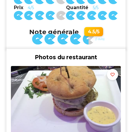
Prix
Quantité
4/5
5/5
Note générale
4.5/5
(1 avis)
Photos du restaurant