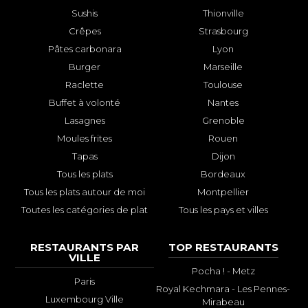
Sushis
Thionville
Crêpes
Strasbourg
Pâtes carbonara
Lyon
Burger
Marseille
Raclette
Toulouse
Buffet à volonté
Nantes
Lasagnes
Grenoble
Moules frites
Rouen
Tapas
Dijon
Tous les plats
Bordeaux
Tous les plats autour de moi
Montpellier
Toutes les catégories de plat
Tous les pays et villes
RESTAURANTS PAR
TOP RESTAURANTS
VILLE
Pocha ! - Metz
Paris
Royal Kechmara - Les Pennes-
Luxembourg Ville
Mirabeau