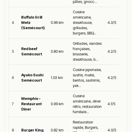
pâtes, gnocc...
Cuisine
Buffalo Grill
américaine,
4
Metz
0.96 km
steakhouse,
4.3/5
(Semécourt)
grillades,
burgers, BBQ...
Grillades, viandes
Red beef
françaises,
5
0.80 km
4.2/5
Semécourt
brasserie,
steakhouse, b...
Cuisine japonaise,
Ayako Sushi
sushis, makis,
6
1.03 km
4.2/5
Semécourt
bentos, sashimis,
yak...
Cuisine
Memphis –
américaine, diner
7
Restaurant
0.99 km
4.1/5
rétro, restauration
Diner
familiale...
Restauration
rapide, Burgers,
8
Burger King
0.82 km
4.0/5