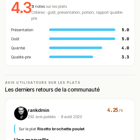
4.3
validation humaine.
3
notes
sur les plats
Critères : goût, présentation, portion, rapport qualité-
Cette description peut contenir des erreurs, n'hésitez pas à
prix
nous aider en vous rendant sur :
Améliorer la fiche de cet
établissement
Présentation
5.0
Goût
5.0
Quantié
4.0
Qualité-prix
3.3
AVIS UTILISATEURS SUR LES PLATS
Les derniers retours de la communauté
4.25
rankdmin
/5
292 avis publiés
·
8 août 2020
Sur le plat
Risotto brochette poulet