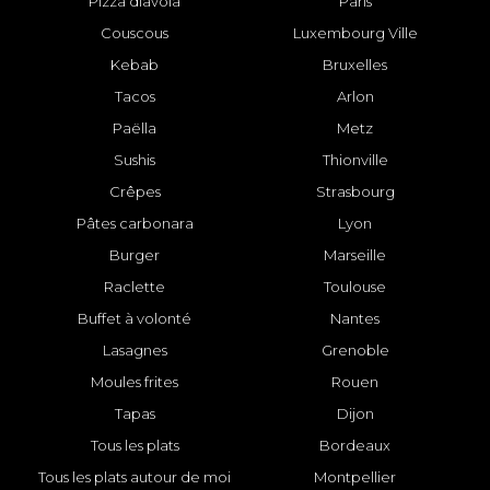
Pizza diavola
Paris
Couscous
Luxembourg Ville
Kebab
Bruxelles
Tacos
Arlon
Paëlla
Metz
Sushis
Thionville
Crêpes
Strasbourg
Pâtes carbonara
Lyon
Burger
Marseille
Raclette
Toulouse
Buffet à volonté
Nantes
Lasagnes
Grenoble
Moules frites
Rouen
Tapas
Dijon
Tous les plats
Bordeaux
Tous les plats autour de moi
Montpellier