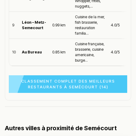
Whopper, frites,
nuggets,...
Cuisine de la mer,
Léon – Metz-
fish brasserie,
9
0.99 km
4.0/5
Semecourt
restauration
familia...
Cuisine française,
brasserie, cuisine
10
Au Bureau
0.85 km
4.0/5
americaine,
burge...
CLASSEMENT COMPLET DES MEILLEURS
RESTAURANTS À SEMÉCOURT (14)
Autres villes à proximité de Semécourt