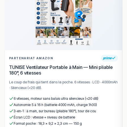
accompagnés de légumes ou frites maison.
poisson du jour
: cuisson simple et maîtrisée,
légumes de saison, citron ou herbes fraîches —
un choix apprécié pour sa légèreté.
pâtes
façon bistro : recettes variables (crème,
champignons, saumon, légumes) selon
l’inspiration du chef.
dessert maison
: tarte du jour, mousse au
prime
PARTENARIAT AMAZON
chocolat, crème brûlée ou gâteau de saison —
TUNISE Ventilateur Portable à Main — Mini pliable
une douceur simple pour conclure le repas.
180°, 6 vitesses
🕰️ Horaires & service
Le coup de frais qui tient dans la poche. 6 vitesses · LCD · 4000mAh
· Silencieux (<20 dB).
L’Aromate fonctionne principalement en service du midi,
avec certaines ouvertures en soirée selon les jours ou
6 vitesses, moteur sans balais ultra silencieux (<20 dB)
événements.
Autonomie 5 à 16 h (batterie 4000 mAh, charge 1h30)
3-en-1 : à main, sur bureau (pliable 180°), tour de cou
Horaires usuels observés :
Écran LCD : vitesse + niveau de batterie
Lundi : fermé
Format poche : 18,3 × 9,2 × 2,3 cm — 150 g
Mardi à vendredi : 12h00 – 14h00