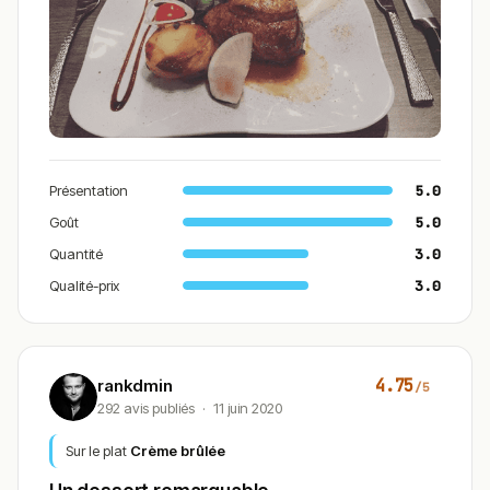
Présentation
5.0
Goût
5.0
Quantité
3.0
Qualité-prix
3.0
4.75
rankdmin
/5
292 avis publiés
·
11 juin 2020
Sur le plat
Crème brûlée