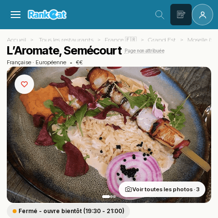
Accueil
Tous les restaurants
France 🇫🇷
Grand Est
Moselle (57
L’Aromate, Semécourt
Page non attribuée
Française
·
Européenne
•
€€
Voir toutes les photos · 3
Fermé - ouvre bientôt (19:30 - 21:00)