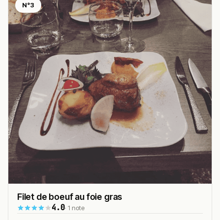
N°3
Filet de boeuf au foie gras
4.0
· 1 note