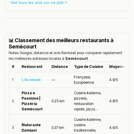
Voir tous les avis sur ce plat
📊 Classement des meilleurs restaurants à
Semécourt
Notes Google, distance et avis Rankeat pour comparer rapidement
les meilleures adresses locales à
Semécourt
.
#
Restaurant
Distance
Type de Cuisine
Moyenne Go
Française,
1
L’Aromate
—
4.9/5
Européenne
Pizza e
Cuisine italienne,
Passione |
pizzeria,
2
0.25 km
4.8/5
Pizzéria
restauration
Semécourt
rapide, pizza...
Cuisine italienne,
Ristorante
cuisine
3
0.37 km
4.6/5
Damiani
traditionnelle,