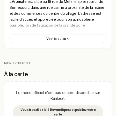
L’Aromate
est situé au 18 rue de Metz, en plein cœur de
Semécourt
, dans une rue calme à proximité de la mairie
et des commerces du centre du village. L’adresse est
facile d’accès et appréciée pour son atmosphère
paisible, loin de l’agitation de la grande zone
commerciale toute proche.
Voir la suite
En entrant, on découvre un décor chaleureux et
moderne : salle lumineuse, tons boisés, petites tables
bien espacées et ambiance conviviale. L’atmosphère
correspond à celle d’un
bistro-gourmand
de quartier, où
l’on prend plaisir à s’attabler le temps d’un déjeuner
MENU OFFICIEL
simple ou d’un dîner soigné.
À la carte
L’Aromate met en avant une
cuisine française
maison,
inspirée par les produits de saison, les recettes
traditionnelles revisitées et des plats généreux préparés
Le menu officiel n'est pas encore disponible sur
sur place. L’accent est mis sur la fraîcheur, la simplicité
Rankeat.
maîtrisée et le goût.
Selon la période, la carte s’adapte : suggestions du jour,
Vous travaillez ici ? Revendiquez et publiez votre
plats mijotés, inspirations plus méditerranéennes ou
carte