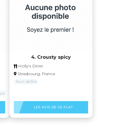
4. Crousty spicy
Holly's Diner
Strasbourg, France
Non défini
sons
LES AVIS DE CE PLAT