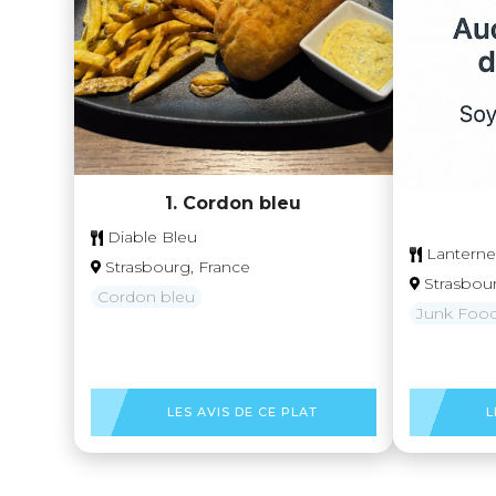
1. Cordon bleu
Diable Bleu
Lantern
Strasbourg, France
Strasbou
Cordon bleu
Junk Foo
LES AVIS DE CE PLAT
L