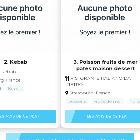
2. Kebab
3. Poisson fruits de mer
pates maison dessert
e Kebab
RISTORANTE ITALIANO DA
rg, France
PIETRO
d
Kebab
Strasbourg, France
Desserts
Fruits de mer
Pois
ES AVIS DE CE PLAT
LES AVIS DE CE PLAT
VOIR TOUS LES PLATS DE STRASBOURG