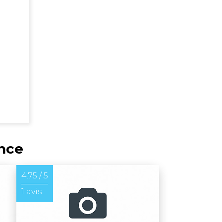
ance
4.75 / 5
1 avis