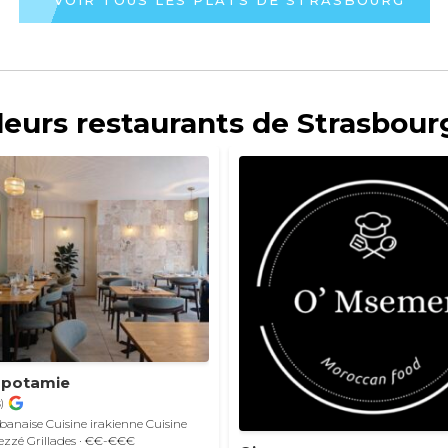
leurs restaurants de Strasbour
opotamie
)
ibanaise
Cuisine irakienne
Cuisine
ezzé
Grillades
· €€-€€€