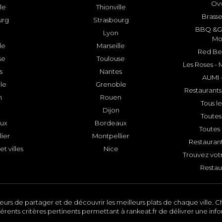
Ovv
lle
Thionville
Brasse
urg
Strasbourg
BBQ &GR
Lyon
Mo
le
Marseille
Red Bee
se
Toulouse
Les Roses -
s
Nantes
AUMI 
le
Grenoble
Restaurants
n
Rouen
Tous le
Dijon
Toutes 
ux
Bordeaux
Toutes 
ier
Montpellier
Restauran
et villes
Nice
Trouvez votr
Restau
urs de partager et de découvrir les meilleurs plats de chaque ville. Ch
érents critères pertinents permettant à rankeat.fr de délivrer une inf