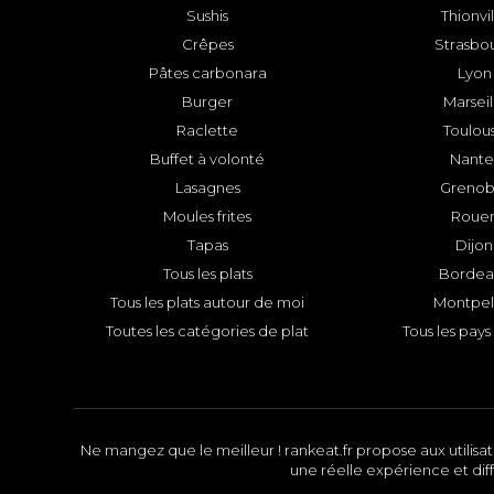
Sushis
Thionvi
Crêpes
Strasbo
Pâtes carbonara
Lyon
Burger
Marseil
Raclette
Toulou
Buffet à volonté
Nante
Lasagnes
Grenob
Moules frites
Roue
Tapas
Dijon
Tous les plats
Bordea
Tous les plats autour de moi
Montpell
Toutes les catégories de plat
Tous les pays 
Ne mangez que le meilleur ! rankeat.fr propose aux utilisate
une réelle expérience et diff