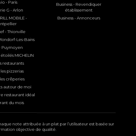
io - Paris
Business - Revendiquer
rie G - Arlon
établissement
ILL MOBILE -
Business - Annonceurs
ntpellier
f - Thionville
 Mondorf-Les-Bains
- Puymoyen
 étoilés MICHELIN
s restaurants
les pizzerias
les crêperies
ts autour de moi
e restaurant idéal
rant du mois
aque note attribuée à un plat par l’utilisateur est basée sur
ormation objective de qualité.