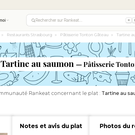
moi
Rechercher sur Rankeat…
⌘
Restaurants Strasbourg
Pâtisserie Tonton Gâteau
Tartine a
t Tartine au saumon
— Pâtisserie Tonto
communauté Rankeat concernant le plat :
Tartine au s
Notes et avis du plat
Photos du r