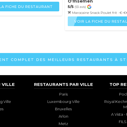
O’msemen
5/5
LA FICHE DU RESTAURANT
(53 avis)
Marocaine
Snack
Poulet frit
· €-€
VOIR LA FICHE DU REST
ENT COMPLET DES MEILLEURS RESTAURANTS À S
 VILLE
RESTAURANTS PAR VILLE
TOP R
Paris
Poch
 Ville
Luxembourg Ville
Royal Kechm
M
es
Bruxelles
A Vista 
Arlon
FILS
Metz