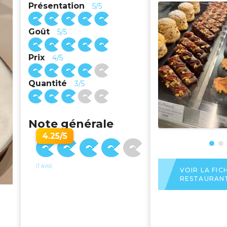
Présentation
5/5
Goût
5/5
Prix
4/5
Quantité
3/5
Note générale
4.25/5
(1 avis)
VOIR LA FIC
RESTAURAN