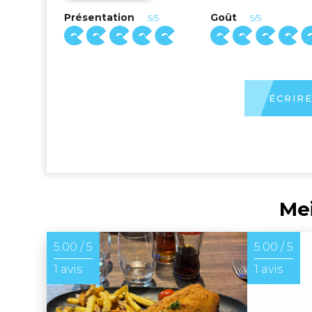
Présentation
Goût
5/5
5/5
ÉCRIRE
Mei
5.00 / 5
5.00 / 5
1 avis
1 avis