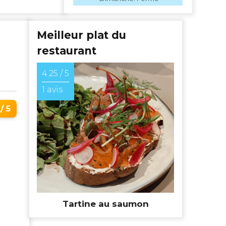
Meilleur plat du
restaurant
4.25 / 5
.
1 avis
/ 5
Tartine au saumon