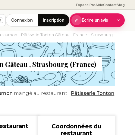
Espace Pro
Aide
Contact
Blog
Connexion
Inscription
Écrire un avis
K
u saumon – Pâtisserie Tonton Gâteau – France – Strasbourg
n Gâteau , Strasbourg (France)
aumon
mangé au restaurant :
Pâtisserie Tonton
estaurant
Coordonnées du
restaurant