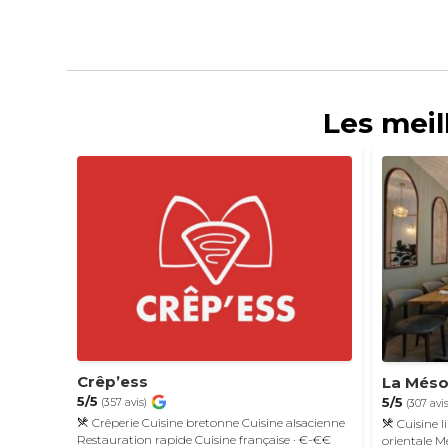
Les meil
Crêp’ess
La Més
5/5
5/5
(357 avis)
(307 avis
Crêperie
Cuisine bretonne
Cuisine alsacienne
Cuisine l
Restauration rapide
Cuisine française
· €-€€
orientale
M