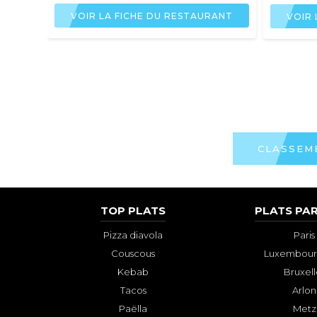
VOIR LA FICHE DU RESTAURANT
VOIR 
CLASSEM
TOP PLATS
PLATS PAR
Pizza diavola
Paris
Couscous
Luxembourg
Kebab
Bruxell
Tacos
Arlon
Paëlla
Metz