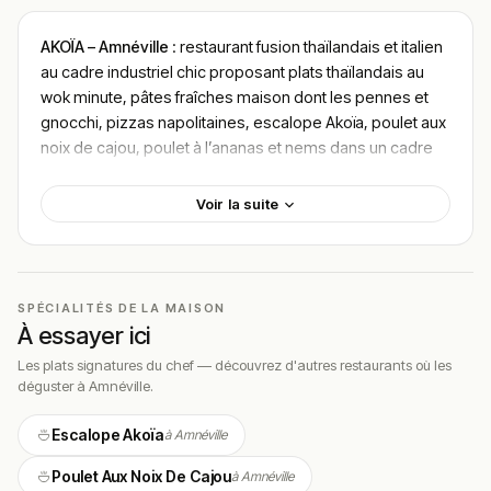
AKOÏA – Amnéville
: restaurant fusion thaïlandais et italien
au cadre industriel chic proposant plats thaïlandais au
wok minute, pâtes fraîches maison dont les pennes et
gnocchi, pizzas napolitaines, escalope Akoïa, poulet aux
noix de cajou, poulet à l’ananas et nems dans un cadre
avec salons privés, terrasse playa d’été, bar lounge et
piano à queue pour soirées thématiques, situé à
Voir la suite
Amnéville
, 1 Rue de l’Europe au Centre thermal et
touristique en Moselle dans le Grand Est, avec un budget
30–45€
.
SPÉCIALITÉS DE LA MAISON
Localisation
À essayer ici
AKOÏA est installé au 1 Rue de l’Europe dans le centre
Les plats signatures du chef — découvrez d'autres restaurants où les
thermal et touristique d’Amnéville en Moselle — un
déguster à Amnéville.
restaurant fusion thaïlandais et italien ouvert du lundi au
jeudi de 11h30 à 14h30 et de 18h30 à 22h, le vendredi de
Escalope Akoïa
à Amnéville
11h30 à 14h30 et de 18h30 à 23h, le samedi et dimanche
Poulet Aux Noix De Cajou
à Amnéville
de 11h30 à 15h et de 18h30 à 22h (jusqu’à minuit les soirs