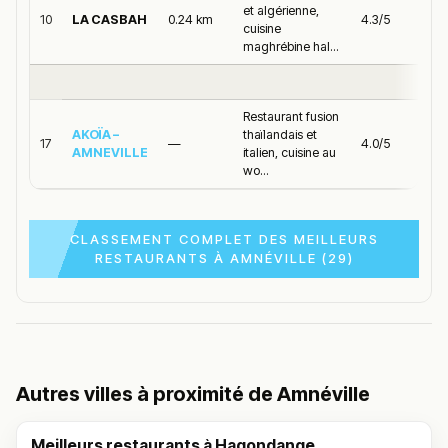
nous aider en vous rendant sur :
Améliorer la fiche de cet
et algérienne,
10
LA CASBAH
0.24 km
4.3/5
cuisine
établissement
maghrébine hal...
Restaurant fusion
AKOÏA –
thaïlandais et
17
—
4.0/5
AMNEVILLE
italien, cuisine au
wo...
CLASSEMENT COMPLET DES MEILLEURS
RESTAURANTS À AMNÉVILLE (29)
Autres villes à proximité de Amnéville
Meilleurs restaurants à Hagondange