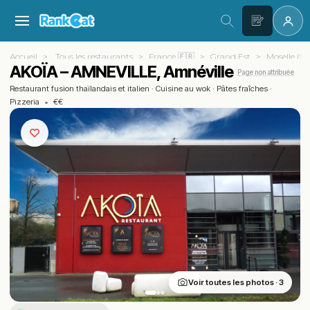
Accueil
Tous les restaurants
France 🇫🇷
Grand Est
Moselle (57
AKOÏA – AMNEVILLE, Amnéville
Page non attribuée
Restaurant fusion thaïlandais et italien
·
Cuisine au wok
·
Pâtes fraîches
·
Pizzeria
•
€€
Voir toutes les photos · 3