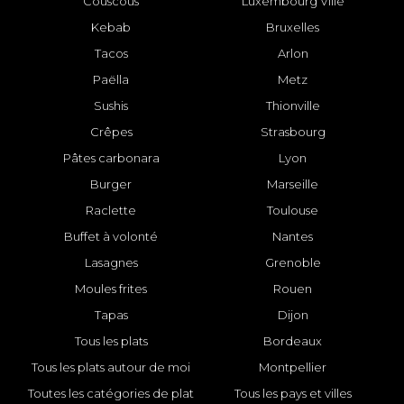
Couscous
Luxembourg Ville
Kebab
Bruxelles
Tacos
Arlon
Paëlla
Metz
Sushis
Thionville
Crêpes
Strasbourg
Pâtes carbonara
Lyon
Burger
Marseille
Raclette
Toulouse
Buffet à volonté
Nantes
Lasagnes
Grenoble
Moules frites
Rouen
Tapas
Dijon
Tous les plats
Bordeaux
Tous les plats autour de moi
Montpellier
Toutes les catégories de plat
Tous les pays et villes