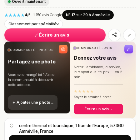
Ouvert maintenant
4
/5
·
1 150 avis Google
Nº 17
sur 29
à Amnéville
Classement par spécialité
Écrire un avis
COMMUNAUTÉ · AVIS
COMMUNAUTÉ · PHOTOS
Donnez votre avis
Partagez une photo
Notez l'ambiance, le service,
le rapport qualité-prix — en 2
Vous avez mangé ici ? Aidez
min.
la communauté à découvrir
cette adresse.
★
★
★
★
★
Soyez le premier à noter
＋ Ajouter une photo
→
Écrire un avis
→
centre thermal et touristique, 1 Rue de l'Europe, 57360
Amnéville, France