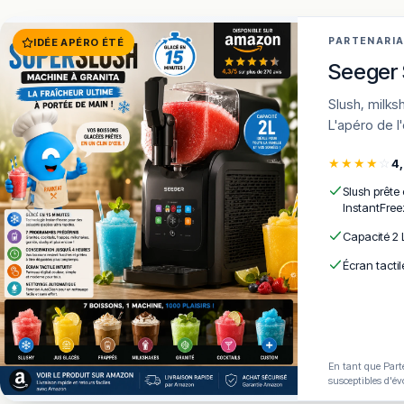
PARTENARI
IDÉE APÉRO ÉTÉ
Seeger 
Slush, milkshakes, frozen cocktails en 15 min · 7 programmes · AutoClean ·
L'apéro de l
★
★
★
★
☆
4
Slush prête
InstantFree
Capacité 2 
Écran tactil
En tant que Parte
susceptibles d'év