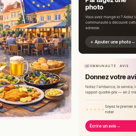
photo
Vous avez mangé ici ? Aidez l
communauté à découvrir cett
adresse.
＋ Ajouter une photo
→
COMMUNAUTÉ · AVIS
Donnez votre av
Notez l'ambiance, le service, l
rapport qualité-prix — en 2 mi
Soyez le premier 
★
★
★
★
★
noter
Écrire un avis
→