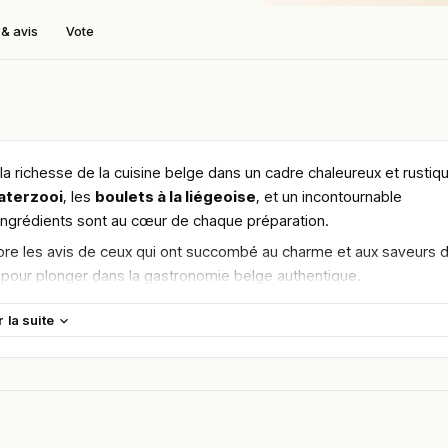
& avis
Vote
la richesse de la cuisine belge dans un cadre chaleureux et rustiq
aterzooi
, les
boulets à la liégeoise
, et un incontournable
s ingrédients sont au cœur de chaque préparation.
lore les avis de ceux qui ont succombé au charme et aux saveurs 
e pour plonger dans la gastronomie belge authentique.
maine.
r la suite
en vous rendant sur :
Améliorer la fiche de cet établissement