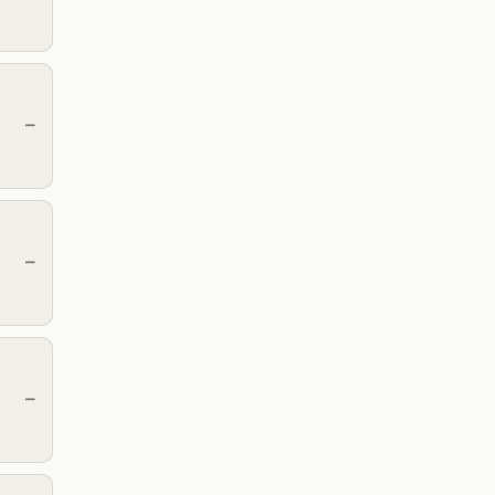
—
—
—