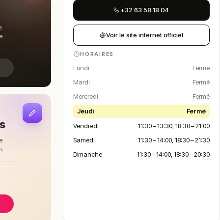
+32 63 58 18 04
a
Voir le site internet officiel
e
HORAIRES
Lundi
Fermé
Mardi
Fermé
Mercredi
Fermé
Jeudi
Fermé
is
Vendredi
11:30 – 13:30, 18:30 – 21:00
Samedi
11:30 – 14:00, 18:30 – 21:30
e
n.
Dimanche
11:30 – 14:00, 18:30 – 20:30
à