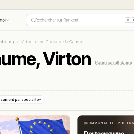
moi
Rechercher sur Rankeat…
⌘
mbourg
Virton
Au Coeur de la Gaume
aume, Virton
Page non attribuée
ssement par spécialité
COMMUNAUTÉ · PHOTO
Partagez une