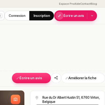
Espace Pro
Aide
Contact
Blog
Connexion
Inscription
Écrire un avis
K
Écrire un avis
Améliorer la fiche
S
Rue du Dr Albert Hustin 51, 6760 Virton,
Belgique