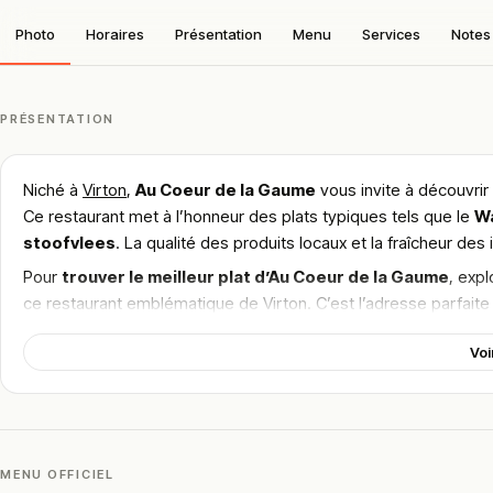
Photo
Horaires
Présentation
Menu
Services
Notes 
PRÉSENTATION
Niché à
Virton
,
Au Coeur de la Gaume
vous invite à découvrir 
Ce restaurant met à l’honneur des plats typiques tels que le
W
stoofvlees
. La qualité des produits locaux et la fraîcheur de
Pour
trouver le meilleur plat d’Au Coeur de la Gaume
, exp
ce restaurant emblématique de Virton. C’est l’adresse parfait
!
Texte généré par intelligence artificielle, en attente de validation hu
Voi
Cette description peut contenir des erreurs, n'hésitez pas à nous aider 
MENU OFFICIEL