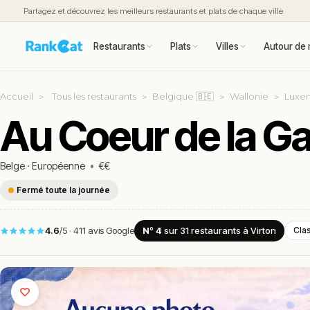
Partagez et découvrez les meilleurs restaurants et plats de chaque ville
Restaurants
Plats
Villes
Autour de 
Accueil
Tous les restaurants
Belgique 🇧🇪
Wallonie
Luxe
Au Coeur de la G
Belge
·
Européenne
•
€€
Fermé toute la journée
4.6
/5
·
411 avis Google
Nº 4
sur 31
restaurants
à Virton
Cla