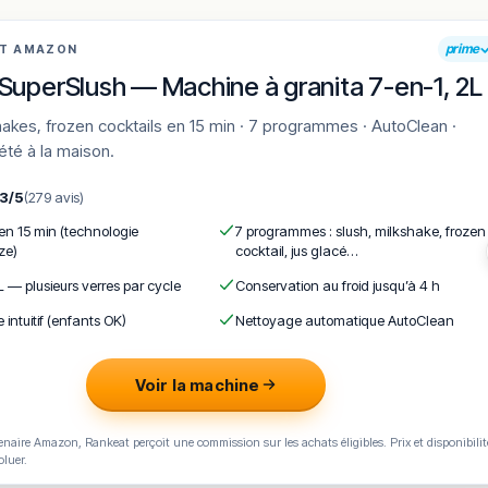
prime
AT AMAZON
SuperSlush — Machine à granita 7-en-1, 2L
'été à la maison.
,3/5
(279 avis)
 en 15 min (technologie
7 programmes : slush, milkshake, frozen
ze)
cocktail, jus glacé…
L — plusieurs verres par cycle
Conservation au froid jusqu’à 4 h
e intuitif (enfants OK)
Nettoyage automatique AutoClean
Voir la machine
naire Amazon, Rankeat perçoit une commission sur les achats éligibles. Prix et disponibilit
oluer.