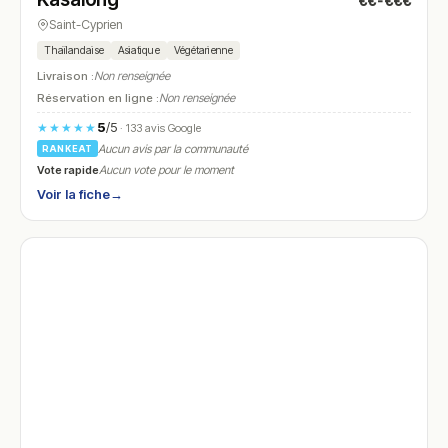
€€-€€€
N° 28
Saint-Cyprien
Thaïlandaise
Asiatique
Végétarienne
Livraison :
Non renseignée
Réservation en ligne :
Non renseignée
5
/5
★★★★★
· 133 avis Google
Aucun avis par la communauté
RANKEAT
Vote rapide
Aucun vote pour le moment
Voir la fiche
→