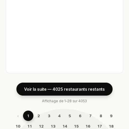
Voir la suite — 4025 restaurants restants
Affichage de 1–28 sur 4053
‹
1
2
3
4
5
6
7
8
9
10
11
12
13
14
15
16
17
18