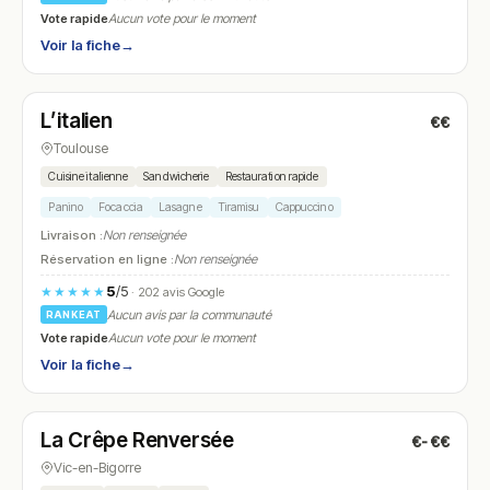
Vote rapide
Aucun vote pour le moment
Voir la fiche
→
Fermé
(fermé aujourd'hui)
L’italien
€€
N° 16
Toulouse
Cuisine italienne
Sandwicherie
Restauration rapide
Panino
Focaccia
Lasagne
Tiramisu
Cappuccino
Livraison :
Non renseignée
Réservation en ligne :
Non renseignée
5
/5
★★★★★
· 202 avis Google
Aucun avis par la communauté
RANKEAT
Vote rapide
Aucun vote pour le moment
Voir la fiche
→
Fermé
(12:00 – 14:00)
La Crêpe Renversée
€-€€
N° 17
Vic-en-Bigorre