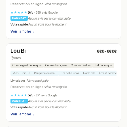
Réservation en ligne :
Non renseignée
5
/5
★★★★★
· 359 avis Google
Aucun avis par la communauté
RANKEAT
Vote rapide
Aucun vote pour le moment
Voir la fiche
→
Fermé
Lou Bi
€€€-€€€€
N° 7
Alès
Cuisine gastronomique
Cuisine française
Cuisine créative
Bistronomique
Menu unique
Paupiette de veau
Dos de lieu noir
Haddock
Écrasé pomme-poire
Livraison :
Non renseignée
Réservation en ligne :
Non renseignée
5
/5
★★★★★
· 271 avis Google
Aucun avis par la communauté
RANKEAT
Vote rapide
Aucun vote pour le moment
Voir la fiche
→
Fermé
(fermé aujourd'hui)