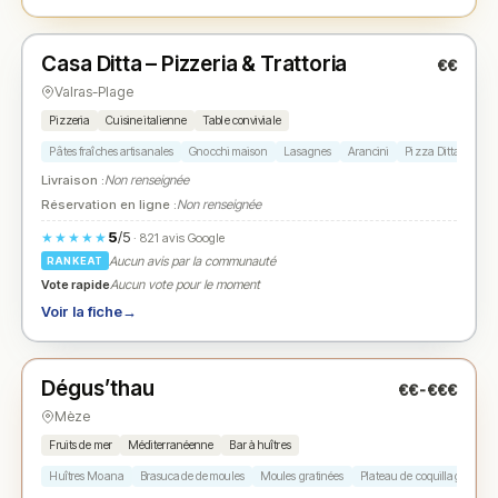
Fermé
Casa Ditta – Pizzeria & Trattoria
€€
N° 2
★
Valras-Plage
Pizzeria
Cuisine italienne
Table conviviale
Pâtes fraîches artisanales
Gnocchi maison
Lasagnes
Arancini
Pizza Ditta à la bu
Livraison :
Non renseignée
Réservation en ligne :
Non renseignée
5
/5
★★★★★
· 821 avis Google
Aucun avis par la communauté
RANKEAT
Vote rapide
Aucun vote pour le moment
Voir la fiche
→
Fermé
(11:30 – 14:00, 18:30 – 21:30)
Dégus’thau
€€-€€€
N° 3
★
Mèze
Fruits de mer
Méditerranéenne
Bar à huîtres
Huîtres Moana
Brasucade de moules
Moules gratinées
Plateau de coquillages
Be