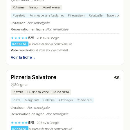
Rôtisserie
Traiteur
Poulet fermier
Poulet rôti
Pommes de terre fondantes
Frites maison
Ratatouille
Travers de porc
Livraison :
Non renseignée
Réservation en ligne :
Non renseignée
5
/5
★★★★★
· 208 avis Google
Aucun avis par la communauté
RANKEAT
Vote rapide
Aucun vote pour le moment
Voir la fiche
→
Fermé
Pizzeria Salvatore
€€
N° 15
Sérignan
Pizzeria
Cuisine italienne
Four à pizza
Pizza
Margherita
Calzone
4 fromages
Chèvre miel
Livraison :
Non renseignée
Réservation en ligne :
Non renseignée
5
/5
★★★★★
· 205 avis Google
Aucun avis par la communauté
RANKEAT