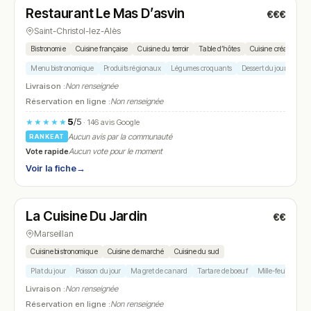
Restaurant Le Mas D’asvin
€€€
N° 25
Saint-Christol-lez-Alès
Bistronomie
Cuisine française
Cuisine du terroir
Table d’hôtes
Cuisine créative
Menu bistronomique
Produits régionaux
Légumes croquants
Dessert du jour
Plat 
Livraison :
Non renseignée
Réservation en ligne :
Non renseignée
5
/5
★★★★★
· 146 avis Google
Aucun avis par la communauté
RANKEAT
Vote rapide
Aucun vote pour le moment
Voir la fiche
→
Fermé
(fermé aujourd'hui)
La Cuisine Du Jardin
€€
N° 26
Marseillan
Cuisine bistronomique
Cuisine de marché
Cuisine du sud
Plat du jour
Poisson du jour
Magret de canard
Tartare de boeuf
Mille-feuille
Livraison :
Non renseignée
Réservation en ligne :
Non renseignée