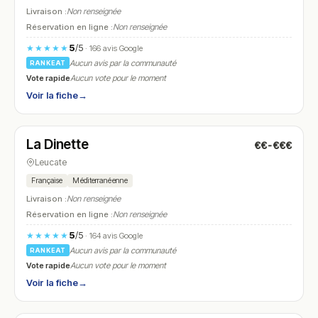
Livraison :
Non renseignée
Réservation en ligne :
Non renseignée
5
/5
★★★★★
· 166 avis Google
Aucun avis par la communauté
RANKEAT
Vote rapide
Aucun vote pour le moment
Voir la fiche
→
Fermé
(19:00 – 22:00)
La Dinette
€€-€€€
N° 24
Leucate
Française
Méditerranéenne
Livraison :
Non renseignée
Réservation en ligne :
Non renseignée
5
/5
★★★★★
· 164 avis Google
Aucun avis par la communauté
RANKEAT
Vote rapide
Aucun vote pour le moment
Voir la fiche
→
Fermé