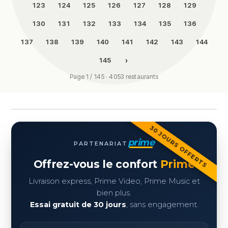
123
124
125
126
127
128
129
130
131
132
133
134
135
136
137
138
139
140
141
142
143
144
›
145
Page 1 / 145 · 4053 restaurants
30 JOURS OFFERTS
prime
PARTENARIAT
Offrez-vous le confort
Prime
Livraison express, Prime Video, Prime Music et
bien plus.
Essai gratuit de 30 jours
, sans engagement.