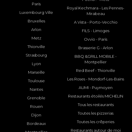
Paris
Royal Kechmara - Les Pennes-
Luxembourg Ville
Mirabeau
Bruxelles
A Vista - Porto-Vecchio
Arlon
FILS - Limoges
Metz
Ovvio - Paris
Thionville
Brasserie G - Arlon
Strasbourg
BBQ &GRILL MOBILE -
Montpellier
Lyon
Red Beef - Thionville
Marseille
Les Roses - Mondorf-Les-Bains
Toulouse
AUMI - Puymoyen
Nantes
Restaurants étoilés MICHELIN
Grenoble
Tous les restaurants
Rouen
Toutes les pizzerias
Dijon
Toutes les crêperies
Bordeaux
Restaurants autour de moi