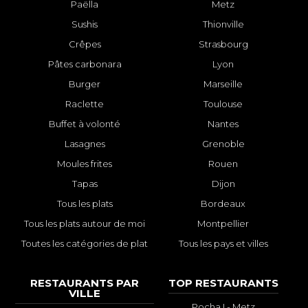
Paëlla
Metz
Sushis
Thionville
Crêpes
Strasbourg
Pâtes carbonara
Lyon
Burger
Marseille
Raclette
Toulouse
Buffet à volonté
Nantes
Lasagnes
Grenoble
Moules frites
Rouen
Tapas
Dijon
Tous les plats
Bordeaux
Tous les plats autour de moi
Montpellier
Toutes les catégories de plat
Tous les pays et villes
RESTAURANTS PAR
TOP RESTAURANTS
VILLE
Pocha ! - Metz