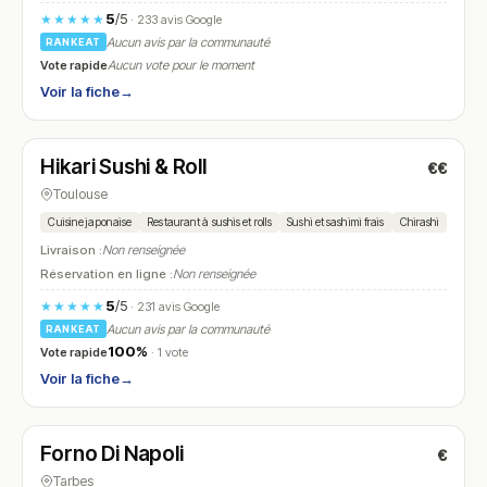
5
/5
★★★★★
· 233 avis Google
Aucun avis par la communauté
RANKEAT
Vote rapide
Aucun vote pour le moment
Voir la fiche
→
Fermé
(12:00 – 14:30, 19:00 – 22:00)
Hikari Sushi & Roll
€€
N° 10
Toulouse
Cuisine japonaise
Restaurant à sushis et rolls
Sushi et sashimi frais
Chirashi
Rame
Livraison :
Non renseignée
Réservation en ligne :
Non renseignée
5
/5
★★★★★
· 231 avis Google
Aucun avis par la communauté
RANKEAT
100%
Vote rapide
· 1 vote
Voir la fiche
→
Fermé
(18:00 – 22:00)
Forno Di Napoli
€
N° 11
Tarbes