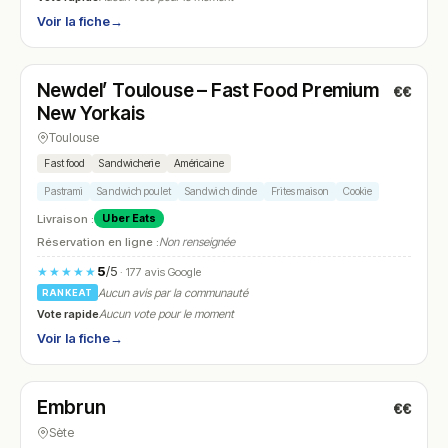
Voir la fiche
→
Fermé
(18:30 – 22:30)
Newdel’ Toulouse – Fast Food Premium
€€
N° 19
New Yorkais
Toulouse
Fast food
Sandwicherie
Américaine
Pastrami
Sandwich poulet
Sandwich dinde
Frites maison
Cookie
Livraison :
Uber Eats
Réservation en ligne :
Non renseignée
5
/5
★★★★★
· 177 avis Google
Aucun avis par la communauté
RANKEAT
Vote rapide
Aucun vote pour le moment
Voir la fiche
→
Fermé
(fermé aujourd'hui)
Embrun
€€
N° 20
Sète