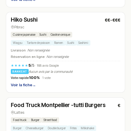
Fermé
(fermé aujourd'hui)
Hiko Sushi
€€-€€€
N° 22
Pibrac
Cuisine japonaise
Sushi
Gastronomique
Wagyu
Tartare de poisson
Ramen
Sushi
Sashimi
Livraison :
Non renseignée
Réservation en ligne :
Non renseignée
5
/5
★★★★★
· 168 avis Google
Aucun avis par la communauté
RANKEAT
100%
Vote rapide
· 1 vote
Voir la fiche
→
Fermé
Food Truck Montpellier -tutti Burgers
€
N° 23
Lattes
Food truck
Burger
Street food
Burger
Cheeseburger
Double burger
Frites
Milkshake