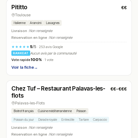
Pititto
€€
N° 8
Toulouse
Italienne
Arancini
Lasagnes
Livraison :
Non renseignée
Réservation en ligne :
Non renseignée
5
/5
★★★★★
· 253 avis Google
Aucun avis par la communauté
RANKEAT
100%
Vote rapide
· 1 vote
Voir la fiche
→
Ouvert
(09:00 – 14:30)
Chez Tuf – Restaurant Palavas-les-
€€-€€€
N° 9
flots
Palavas-les-Flots
Bistrot français
Cuisine méditerranéenne
Poisson
Poisson du jour
Dorade royale
Entrecôte
Tartare
Carpaccio
Livraison :
Non renseignée
Réservation en ligne :
Non renseignée