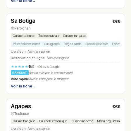
Voir la fiche
→
Fermé
Sa Botiga
€€€
N° 5
Perpignan
Cuisine italienne
Table conviviale
Cuisine française
Pâtes fraîches sardes
Culurgiones
Fregola sarda
Spécialités sardes
Épicerie fine it
Livraison :
Non renseignée
Réservation en ligne :
Non renseignée
5
/5
★★★★★
· 406 avis Google
Aucun avis par la communauté
RANKEAT
Vote rapide
Aucun vote pour le moment
Voir la fiche
→
Fermé
(fermé aujourd'hui)
Agapes
€€€
N° 6
Toulouse
Cuisine française
Cuisine bistronomique
Cuisine moderne
Menu dégustation
Sain
Livraison :
Non renseignée