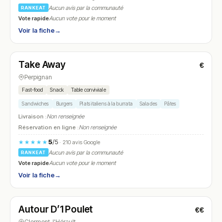
Aucun avis par la communauté
RANKEAT
Vote rapide
Aucun vote pour le moment
Voir la fiche
→
Fermé
Take Away
€
N° 13
Perpignan
Fast-food
Snack
Table conviviale
Sandwiches
Burgers
Plats italiens à la burrata
Salades
Pâtes
Livraison :
Non renseignée
Réservation en ligne :
Non renseignée
5
/5
★★★★★
· 210 avis Google
Aucun avis par la communauté
RANKEAT
Vote rapide
Aucun vote pour le moment
Voir la fiche
→
Fermé
(fermé aujourd'hui)
Autour D’1 Poulet
€€
N° 14
Clermont-l'Hérault