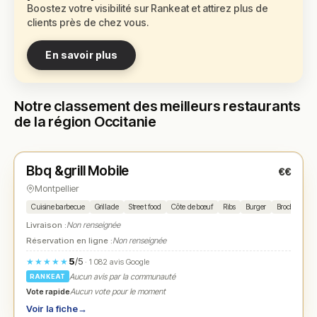
Boostez votre visibilité sur Rankeat et attirez plus de
clients près de chez vous.
En savoir plus
Notre classement des meilleurs restaurants
de la région Occitanie
Ouvert
(08:00 – 23:30)
Bbq &grill Mobile
€€
N° 1
★
Montpellier
Cuisine barbecue
Grillade
Street food
Côte de bœuf
Ribs
Burger
Brochettes
Livraison :
Non renseignée
Réservation en ligne :
Non renseignée
5
/5
★★★★★
· 1 082 avis Google
Aucun avis par la communauté
RANKEAT
Vote rapide
Aucun vote pour le moment
Voir la fiche
→