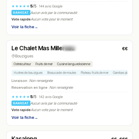
5
/5
★★★★★
· 144 avis Google
Aucun avis par la communauté
RANKEAT
Vote rapide
Aucun vote pour le moment
Voir la fiche
→
Ouvert
(11:00 – 14:30)
Le Chalet Mas Millereau
€€
N° 27
Bouzigues
Ostreiculteur
Fruits de mer
Cuisine languedocienne
Huitres de bouzigues
Brasucade de moules
Plateau fruits de mer
Gambas plancha
Livraison :
Non renseignée
Réservation en ligne :
Non renseignée
5
/5
★★★★★
· 142 avis Google
Aucun avis par la communauté
RANKEAT
Vote rapide
Aucun vote pour le moment
Voir la fiche
→
Ouvert
(11:00 – 14:30)
Kasalong