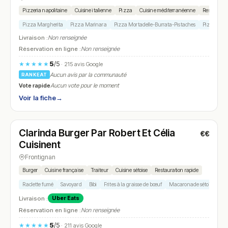
Pizzeria napolitaine
Cuisine italienne
Pizza
Cuisine méditerranéenne
Restaurati
Pizza Margherita
Pizza Marinara
Pizza Mortadelle-Burrata-Pistaches
Pizza Burr
Livraison :
Non renseignée
Réservation en ligne :
Non renseignée
5
/5
★★★★★
· 215 avis Google
Aucun avis par la communauté
RANKEAT
Vote rapide
Aucun vote pour le moment
Voir la fiche
→
Fermé
Clarinda Burger Par Robert Et Célia
€€
N° 12
Cuisinent
Frontignan
Burger
Cuisine française
Traiteur
Cuisine sétoise
Restauration rapide
Raclette fumé
Savoyard
Bibi
Frites à la graisse de bœuf
Macaronade sétoise
Livraison :
Uber Eats
Réservation en ligne :
Non renseignée
5
/5
★★★★★
· 211 avis Google