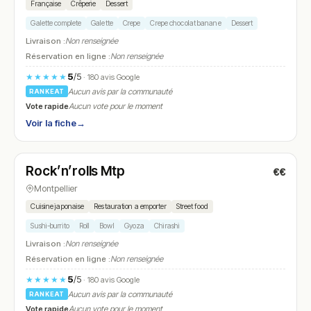
Française
Crêperie
Dessert
Galette complete
Galette
Crepe
Crepe chocolat banane
Dessert
Livraison :
Non renseignée
Réservation en ligne :
Non renseignée
5
/5
★★★★★
· 180 avis Google
Aucun avis par la communauté
RANKEAT
Vote rapide
Aucun vote pour le moment
Voir la fiche
→
Fermé
(fermé aujourd'hui)
Rock’n’rolls Mtp
€€
N° 18
Montpellier
Cuisine japonaise
Restauration a emporter
Street food
Sushi-burrito
Roll
Bowl
Gyoza
Chirashi
Livraison :
Non renseignée
Réservation en ligne :
Non renseignée
5
/5
★★★★★
· 180 avis Google
Aucun avis par la communauté
RANKEAT
Vote rapide
Aucun vote pour le moment