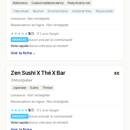
Bistronomie
Cuisine mediterraneenne
Produits de la mer
Tielle setoise
Bourride
Encornets farcis
Huitres de thau
Macaronade
Livraison :
Non renseignée
Réservation en ligne :
Non renseignée
5
/5
★★★★★
· 172 avis Google
Aucun avis par la communauté
RANKEAT
Vote rapide
Aucun vote pour le moment
Voir la fiche
→
Fermé
(fermé aujourd'hui)
Zen Sushi X Thé X Bar
€€
N° 21
Montpellier
Japonaise
Sushis
Thé bar
Livraison :
Non renseignée
Réservation en ligne :
Non renseignée
5
/5
★★★★★
· 172 avis Google
Aucun avis par la communauté
RANKEAT
Vote rapide
Aucun vote pour le moment
Voir la fiche
→