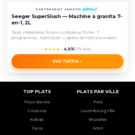
prime
PARTENARIAT AMAZON
Seeger SuperSlush — Machine à granita 7-
en-1, 2L
Slush, milkshakes, frozen cocktails en 15 min · 7
programmes · AutoClean · L'apéro de l'été à la maison.
★
★
★
★
☆
4,3/5
(279 avis)
Voir l'offre
TOP PLATS
PLATS PAR VILLE
Pizza diavola
Paris
Couscous
Luxembourg Ville
Kebab
Bruxelles
Tacos
Arlon