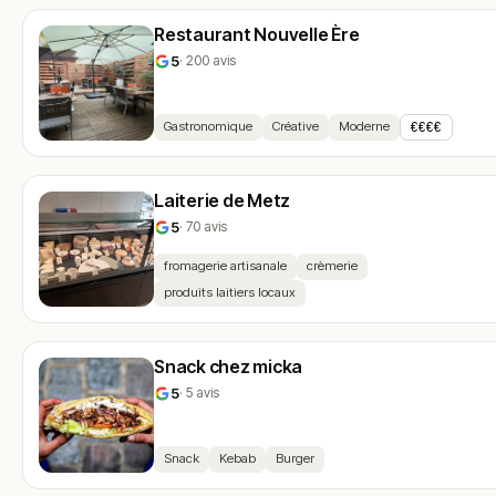
Restaurant Nouvelle Ère
5
· 200 avis
Gastronomique
Créative
Moderne
€€€€
Laiterie de Metz
5
· 70 avis
fromagerie artisanale
crèmerie
produits laitiers locaux
Snack chez micka
5
· 5 avis
Snack
Kebab
Burger