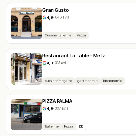
Gran Gusto
4,9
· 646 avis
Cuisine italienne
Pizza
Restaurant La Table – Metz
4,9
· 313 avis
cuisine française
gastronomie
bistronomie
PIZZA PALMA
4,9
· 307 avis
Italienne
Pizza
€€