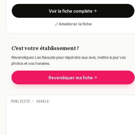
Lundi
18:30 – 22:00
Voir la fiche complète
Mardi
11:45 – 22:00
Améliorer la fiche
Mercredi
11:45 – 22:00
Jeudi
11:45 – 22:00
Vendredi
11:45 – 22:30
C'est votre établissement ?
Samedi
11:45 – 22:30
Revendiquez Les Raoudis pour répondre aux avis, mettre à jour vos
photos et vos horaires.
Dimanche
11:45 – 22:00
Revendiquer ma fiche
PUBLICITÉ · GOOGLE