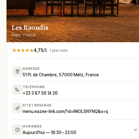
Les Raoudis
Metz · France
4,75
/5
· 1 plat noté
ADRESSE
51 Pl. de Chambre, 57000 Metz, France
TÉLÉPHONE
+33 3 87 56 14 26
SITE / RÉSEAUX
menu.eazee-link.com/?id=INIOLSNYNQ&o=q
HORAIRES
Aujourd'hui — 18:30 – 22:00