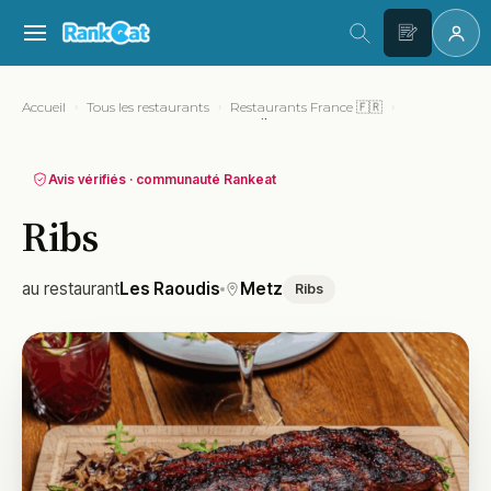
Accueil
Tous les restaurants
Restaurants France 🇫🇷
Ribs
Restaurants Metz
Les Raoudis
Avis vérifiés · communauté Rankeat
Ribs
au restaurant
Les Raoudis
Metz
Ribs