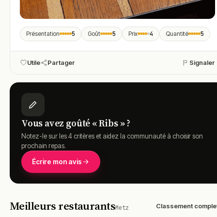
Présentation
Goût
Prix
Quantité
5
5
4
5
Utile
Partager
Signaler
Vous avez goûté « Ribs » ?
Notez-le sur les 4 critères et aidez la communauté à choisir son
prochain repas.
Écrire mon avis
Meilleurs restaurants
Classement comple
Metz