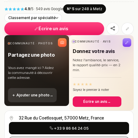
4.9
/5
·
549 avis Google
Nº 5
sur 248
à Metz
Classement par spécialité
Écrire un avis
COMMUNAUTÉ · AVIS
COMMUNAUTÉ · PHOTOS
Donnez votre avis
Partagez une photo
Notez l'ambiance, le service,
le rapport qualité-prix — en 2
Vous avez mangé ici ? Aidez
min.
la communauté à découvrir
cette adresse.
★
★
★
★
★
Soyez le premier à noter
＋ Ajouter une photo
→
Écrire un avis
→
32 Rue du Coetlosquet, 57000 Metz, France
+33 9 86 64 24 05