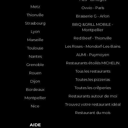
Metz
Ovvio - Paris
Thionville
Brasserie G - Arlon
Strasbourg
BBQ &GRILL MOBILE -
Montpellier
Lyon
Red Beef - Thionville
Marseille
Les Roses - Mondorf-Les-Bains
Toulouse
AUMI - Puymoyen
Nantes
Restaurants étoilés MICHELIN
Grenoble
Tous les restaurants
Rouen
Toutes les pizzerias
Dijon
Toutes les crêperies
Bordeaux
Restaurants autour de moi
Montpellier
Trouvez votre restaurant idéal
Nice
Restaurant du mois
AIDE