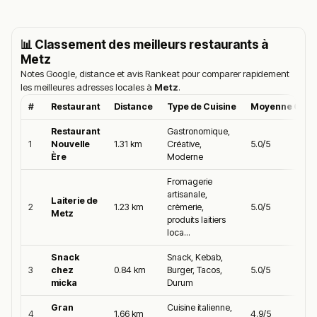
📊 Classement des meilleurs restaurants à
Metz
Notes Google, distance et avis Rankeat pour comparer rapidement
les meilleures adresses locales à
Metz
.
#
Restaurant
Distance
Type de Cuisine
Moyenne Goog
Restaurant
Gastronomique,
1
Nouvelle
1.31 km
Créative,
5.0/5
Ère
Moderne
Fromagerie
artisanale,
Laiterie de
2
1.23 km
crèmerie,
5.0/5
Metz
produits laitiers
loca...
Snack
Snack, Kebab,
3
chez
0.84 km
Burger, Tacos,
5.0/5
micka
Durum
Gran
Cuisine italienne,
4
1.66 km
4.9/5