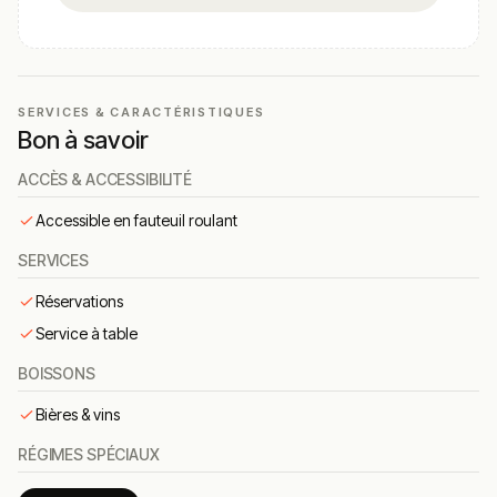
un dîner romantique.
Les visiteurs apprécient l’accueil
sympathique et
attentionné
de l’équipe, contribuant à une expérience
agréable et authentique.
SERVICES & CARACTÉRISTIQUES
Bon à savoir
Cuisine & concept
ACCÈS & ACCESSIBILITÉ
La cuisine met à l’honneur les
spécialités italiennes
traditionnelles
, avec des pâtes fraîches préparées
Accessible en fauteuil roulant
maison, des pizzas napolitaines à pâte légère et aérée,
ainsi que des sauces et recettes inspirées des traditions
SERVICES
familiales italiennes.
Réservations
Les produits sont choisis avec soin, souvent importés
Service à table
d’Italie ou travaillés sur place, pour garantir fraîcheur et
saveurs authentiques, accompagnés d’une belle carte
BOISSONS
de vins italiens.
Bières & vins
🍽️ Carte & plats emblématiques
RÉGIMES SPÉCIAUX
pizza napolitaine
– pâte fermentée 24 h, garnitures