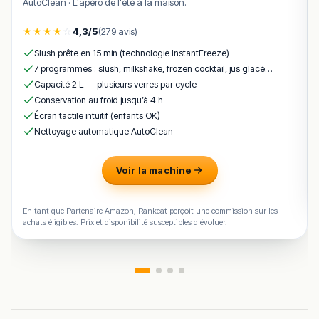
AutoClean · L'apéro de l'été à la maison.
pizzas, ses pâtes fraîches maison et son ambiance
conviviale.
★
★
★
★
☆
4,3/5
(279 avis)
Les avis clients mettent souvent en avant l’authenticité
Slush prête en 15 min (technologie InstantFreeze)
des plats, l’accueil chaleureux de l’équipe et la
7 programmes : slush, milkshake, frozen cocktail, jus glacé…
constance de la qualité, faisant de ce lieu un choix
Capacité 2 L — plusieurs verres par cycle
Conservation au froid jusqu’à 4 h
populaire pour un déjeuner ou un dîner italien réussi.
Écran tactile intuitif (enfants OK)
La cuisine rend hommage aux traditions italiennes, avec
Nettoyage automatique AutoClean
des produits bien travaillés et des saveurs qui rappellent
la “cucina della nonna”.
Voir la machine
!
Texte généré par intelligence artificielle, en attente de
validation humaine.
Cette description peut contenir des erreurs, n'hésitez pas à
En tant que Partenaire Amazon, Rankeat perçoit une commission sur les
achats éligibles. Prix et disponibilité susceptibles d'évoluer.
nous aider en vous rendant sur :
Améliorer la fiche de cet
établissement