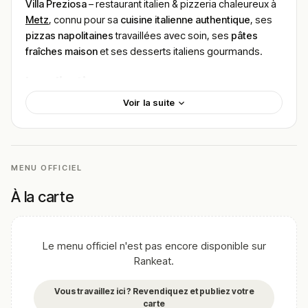
Villa Preziosa
– restaurant italien & pizzeria chaleureux à
Metz
, connu pour sa
cuisine italienne authentique
, ses
pizzas napolitaines
travaillées avec soin, ses
pâtes
fraîches maison
et ses desserts italiens gourmands.
Localisation
Voir la suite
Villa Preziosa est situé au
32 Rue du Coëtlosquet,
57000 Metz
, en plein centre-ville, à quelques pas de
l’Église Saint-Martin et des rues commerçantes animées
de Metz.
MENU OFFICIEL
L’adresse est très facile d’accès à pied depuis la gare ou
les principales attractions touristiques, ce qui en fait un
À la carte
lieu idéal pour un déjeuner ou un dîner après une journée
de visite.
Le menu officiel n'est pas encore disponible sur
Cadre & ambiance
Rankeat.
Le cadre de Villa Preziosa est
chaleureux et convivial
,
avec une atmosphère détendue typique d’une trattoria
Vous travaillez ici ? Revendiquez et publiez votre
italienne, parfaite pour un repas en famille, entre amis ou
carte