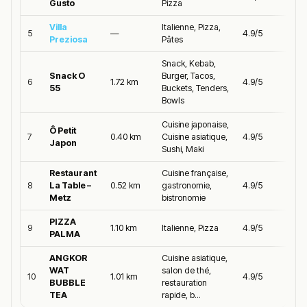
Gusto
Pizza
Villa
Italienne, Pizza,
5
—
4.9/5
Preziosa
Pâtes
Snack, Kebab,
Snack O
Burger, Tacos,
6
1.72 km
4.9/5
55
Buckets, Tenders,
Bowls
Cuisine japonaise,
Ô Petit
7
0.40 km
Cuisine asiatique,
4.9/5
Japon
Sushi, Maki
Restaurant
Cuisine française,
8
La Table –
0.52 km
gastronomie,
4.9/5
Metz
bistronomie
PIZZA
9
1.10 km
Italienne, Pizza
4.9/5
PALMA
ANGKOR
Cuisine asiatique,
WAT
salon de thé,
10
1.01 km
4.9/5
BUBBLE
restauration
TEA
rapide, b...