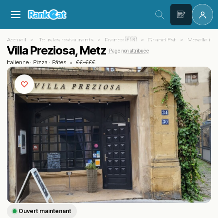
Accueil
Tous les restaurants
France 🇫🇷
Grand Est
Moselle (57
Villa Preziosa, Metz
Page non attribuée
Italienne
·
Pizza
·
Pâtes
•
€€-€€€
Ouvert maintenant