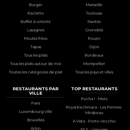
Burger
Marseille
Raclette
Toulouse
Buffet à volonté
Nantes
Lasagnes
Grenoble
Moules frites
Rouen
Tapas
Dijon
Tous les plats
Bordeaux
Tous les plats autour de moi
Montpellier
Toutes les catégories de plat
Tous les pays et villes
RESTAURANTS PAR
TOP RESTAURANTS
VILLE
Pocha ! - Metz
Paris
Royal Kechmara - Les Pennes-
Luxembourg Ville
Mirabeau
Bruxelles
A Vista - Porto-Vecchio
Arlon
FILS - Limoges