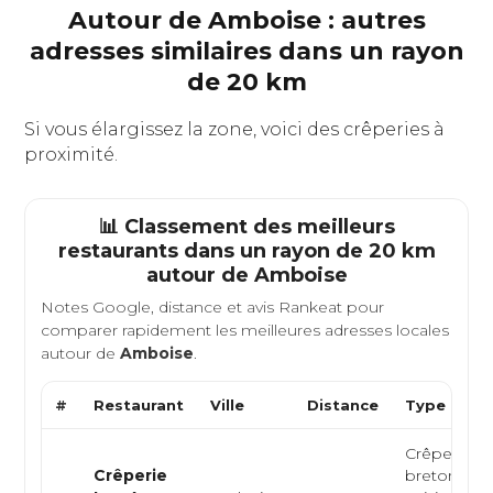
Autour de Amboise : autres
adresses similaires dans un rayon
de 20 km
Si vous élargissez la zone, voici des crêperies à
proximité.
📊 Classement des meilleurs
restaurants dans un rayon de 20 km
autour de
Amboise
Notes Google, distance et avis Rankeat pour
comparer rapidement les meilleures adresses locales
autour de
Amboise
.
#
Restaurant
Ville
Distance
Type de Cu
Crêperie
Crêperie
bretonne,