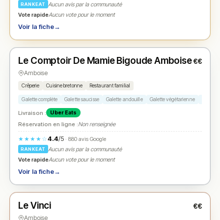
Aucun avis par la communauté
RANKEAT
Vote rapide
Aucun vote pour le moment
Voir la fiche
→
Ouvert
(11:30 – 22:00)
Le Comptoir De Mamie Bigoude Amboise
€€
N° 2
★
Amboise
Crêperie
Cuisine bretonne
Restaurant familial
Galette complète
Galette saucisse
Galette andouille
Galette végétarienne
Crêpe s
Livraison :
Uber Eats
Réservation en ligne :
Non renseignée
4.4
/5
★★★★☆
· 880 avis Google
Aucun avis par la communauté
RANKEAT
Vote rapide
Aucun vote pour le moment
Voir la fiche
→
Fermé
(12:00 – 14:30, 18:45 – 21:30)
Le Vinci
€€
N° 3
★
Amboise