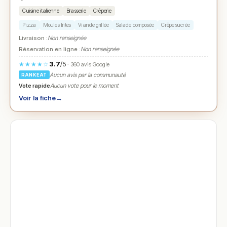
Cuisine italienne
Brasserie
Crêperie
Pizza
Moules frites
Viande grillée
Salade composée
Crêpe sucrée
Livraison :
Non renseignée
Réservation en ligne :
Non renseignée
3.7
/5
★★★★☆
· 360 avis Google
Aucun avis par la communauté
RANKEAT
Vote rapide
Aucun vote pour le moment
Voir la fiche
→