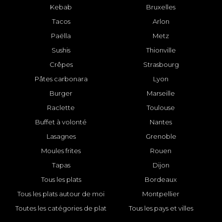
Kebab
Bruxelles
Tacos
Arlon
Paëlla
Metz
Sushis
Thionville
Crêpes
Strasbourg
Pâtes carbonara
Lyon
Burger
Marseille
Raclette
Toulouse
Buffet à volonté
Nantes
Lasagnes
Grenoble
Moules frites
Rouen
Tapas
Dijon
Tous les plats
Bordeaux
Tous les plats autour de moi
Montpellier
Toutes les catégories de plat
Tous les pays et villes