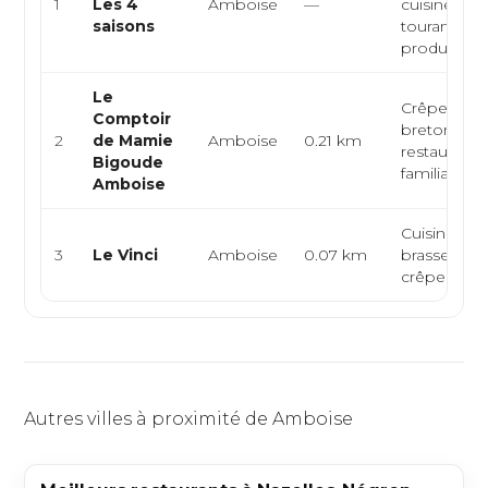
1
Les 4
Amboise
—
cuisine
saisons
tourangelle
produits du 
Le
Crêperie, c
Comptoir
bretonne,
2
de Mamie
Amboise
0.21 km
restaurant
Bigoude
familial
Amboise
Cuisine ital
3
Le Vinci
Amboise
0.07 km
brasserie,
crêperie
Autres villes à proximité de Amboise