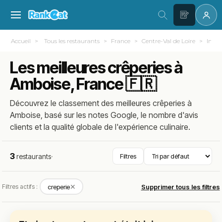
Accueil
Tous les restaurants
France
Centre-Val de Loire
Indre
Les meilleures crêperies à
Amboise, France 🇫🇷
Découvrez le classement des meilleures crêperies à
Amboise, basé sur les notes Google, le nombre d'avis
clients et la qualité globale de l'expérience culinaire.
3
restaurants
·
Filtres
✕
Filtres actifs :
creperie
Supprimer tous les filtres