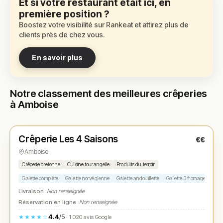
Et si votre restaurant était ici, en
première position ?
Boostez votre visibilité sur Rankeat et attirez plus de
clients près de chez vous.
En savoir plus
Notre classement des meilleures crêperies
à Amboise
Ouvert
(11:50 – 21:30)
Crêperie Les 4 Saisons
€€
N° 1
★
Amboise
Crêperie bretonne
Cuisine tourangelle
Produits du terroir
Galette complète
Galette norvégienne
Galette andouillette
Galette 3 fromages
Crê
Livraison :
Non renseignée
Réservation en ligne :
Non renseignée
4.4
/5
★★★★☆
· 1 020 avis Google