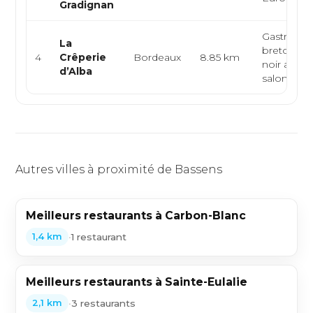
Gradignan
Gastrono
La
bretonne,
4
Crêperie
Bordeaux
8.85 km
noir artisan
d’Alba
salon de t
Autres villes à proximité de Bassens
Meilleurs restaurants à Carbon-Blanc
•
1 restaurant
1,4 km
Meilleurs restaurants à Sainte-Eulalie
•
3 restaurants
2,1 km