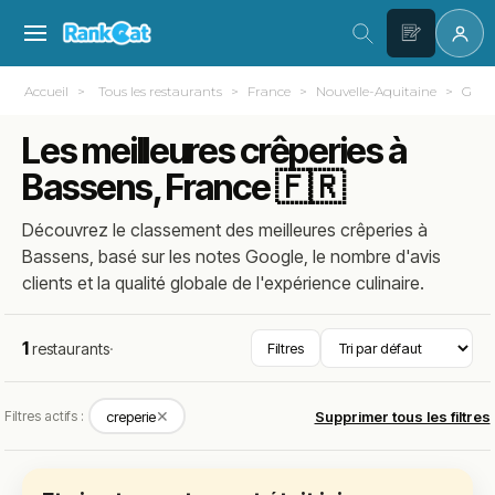
Accueil
Tous les restaurants
France
Nouvelle-Aquitaine
Giron
Les meilleures crêperies à
Bassens, France 🇫🇷
Découvrez le classement des meilleures crêperies à
Bassens, basé sur les notes Google, le nombre d'avis
clients et la qualité globale de l'expérience culinaire.
1
restaurants
·
Filtres
✕
Filtres actifs :
creperie
Supprimer tous les filtres