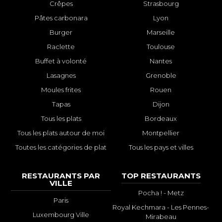
Crêpes
Strasbourg
Pâtes carbonara
Lyon
Burger
Marseille
Raclette
Toulouse
Buffet à volonté
Nantes
Lasagnes
Grenoble
Moules frites
Rouen
Tapas
Dijon
Tous les plats
Bordeaux
Tous les plats autour de moi
Montpellier
Toutes les catégories de plat
Tous les pays et villes
RESTAURANTS PAR
TOP RESTAURANTS
VILLE
Pocha ! - Metz
Paris
Royal Kechmara - Les Pennes-
Luxembourg Ville
Mirabeau