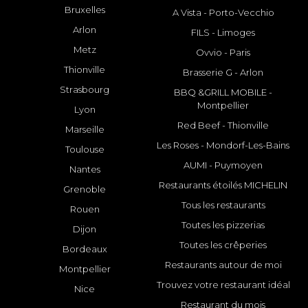
Bruxelles
A Vista - Porto-Vecchio
Arlon
FILS - Limoges
Metz
Ovvio - Paris
Thionville
Brasserie G - Arlon
Strasbourg
BBQ &GRILL MOBILE -
Montpellier
Lyon
Red Beef - Thionville
Marseille
Les Roses - Mondorf-Les-Bains
Toulouse
AUMI - Puymoyen
Nantes
Restaurants étoilés MICHELIN
Grenoble
Tous les restaurants
Rouen
Toutes les pizzerias
Dijon
Toutes les crêperies
Bordeaux
Restaurants autour de moi
Montpellier
Trouvez votre restaurant idéal
Nice
Restaurant du mois