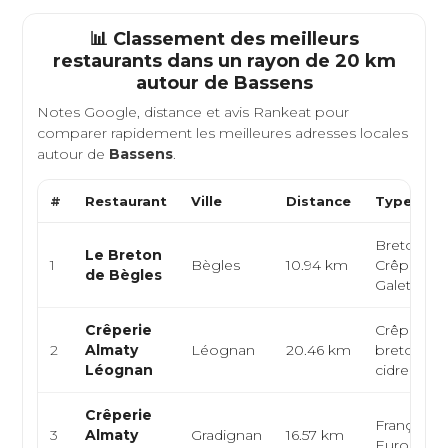
📊 Classement des meilleurs
restaurants dans un rayon de 20 km
autour de
Bassens
Notes Google, distance et avis Rankeat pour
comparer rapidement les meilleures adresses locales
autour de
Bassens
.
#
Restaurant
Ville
Distance
Type de C
Bretonne,
Le Breton
1
Bègles
10.94 km
Crêperie,
de Bègles
Galettes
Crêperie
Crêperie, 
2
Almaty
Léognan
20.46 km
bretonne,
Léognan
cidrerie
Crêperie
Française,
3
Almaty
Gradignan
16.57 km
Européen