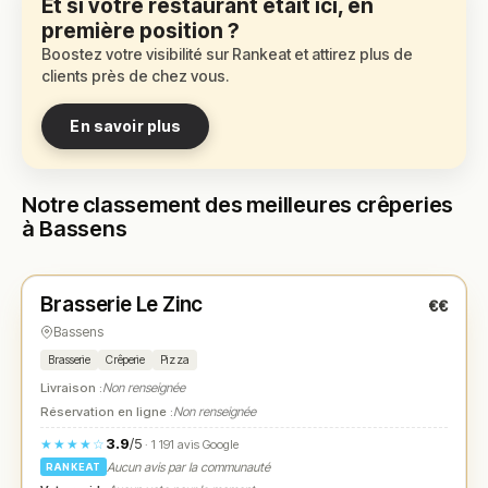
Et si votre restaurant était ici, en
première position ?
Boostez votre visibilité sur Rankeat et attirez plus de
clients près de chez vous.
En savoir plus
Notre classement des meilleures crêperies
à Bassens
Fermé
(08:00 – 22:30)
Brasserie Le Zinc
€€
N° 1
★
Bassens
Brasserie
Crêperie
Pizza
Livraison :
Non renseignée
Réservation en ligne :
Non renseignée
3.9
/5
★★★★☆
· 1 191 avis Google
Aucun avis par la communauté
RANKEAT