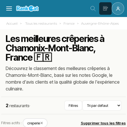
Accueil
Tous les restaurants
France
Auvergne-Rhône-Alpes
Les meilleures crêperies à
Chamonix-Mont-Blanc,
France 🇫🇷
Découvrez le classement des meilleures crêperies à
Chamonix-Mont-Blanc, basé sur les notes Google, le
nombre d'avis clients et la qualité globale de l'expérience
culinaire.
2
restaurants
·
Filtres
✕
Filtres actifs :
creperie
Supprimer tous les filtres