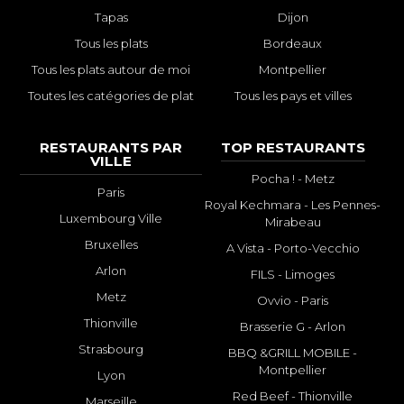
Tapas
Dijon
Tous les plats
Bordeaux
Tous les plats autour de moi
Montpellier
Toutes les catégories de plat
Tous les pays et villes
RESTAURANTS PAR
TOP RESTAURANTS
VILLE
Pocha ! - Metz
Paris
Royal Kechmara - Les Pennes-
Luxembourg Ville
Mirabeau
Bruxelles
A Vista - Porto-Vecchio
Arlon
FILS - Limoges
Metz
Ovvio - Paris
Thionville
Brasserie G - Arlon
Strasbourg
BBQ &GRILL MOBILE -
Montpellier
Lyon
Red Beef - Thionville
Marseille