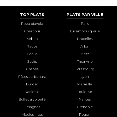
TOP PLATS
PLATS PAR VILLE
Pizza diavola
Paris
Couscous
Luxembourg Ville
Kebab
Bruxelles
Tacos
Arlon
Paëlla
Metz
Sushis
Thionville
Crêpes
Strasbourg
Pâtes carbonara
Lyon
Burger
Marseille
Raclette
Toulouse
Buffet à volonté
Nantes
Lasagnes
Grenoble
Moules frites
Rouen