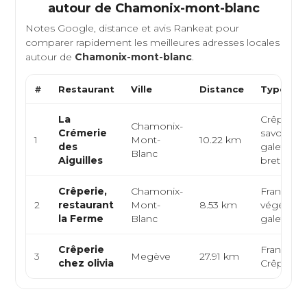
autour de
Chamonix-mont-blanc
Notes Google, distance et avis Rankeat pour
comparer rapidement les meilleures adresses locales
autour de
Chamonix-mont-blanc
.
#
Restaurant
Ville
Distance
Type de 
La
Crêperie,
Chamonix-
Crémerie
savoyarde
1
Mont-
10.22 km
des
galettes
Blanc
Aiguilles
bretonne
Crêperie,
Chamonix-
Française
2
restaurant
Mont-
8.53 km
végétarie
la Ferme
Blanc
galettes,
Crêperie
Française
3
Megève
27.91 km
chez olivia
Crêperie