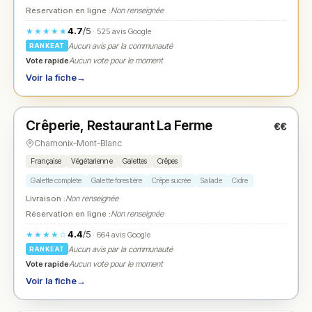
Réservation en ligne :
Non renseignée
4.7
/5
★★★★★
· 525 avis Google
Aucun avis par la communauté
RANKEAT
Vote rapide
Aucun vote pour le moment
Voir la fiche
→
Ouvert
(09:00 – 21:00)
Crêperie, Restaurant La Ferme
€€
N° 2
★
Chamonix-Mont-Blanc
Française
Végétarienne
Galettes
Crêpes
Galette complète
Galette forestière
Crêpe sucrée
Salade
Cidre
Livraison :
Non renseignée
Réservation en ligne :
Non renseignée
4.4
/5
★★★★☆
· 664 avis Google
Aucun avis par la communauté
RANKEAT
Vote rapide
Aucun vote pour le moment
Voir la fiche
→