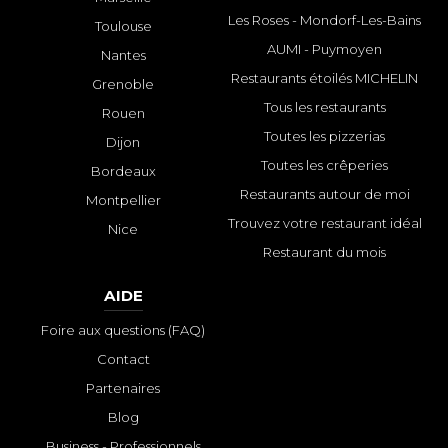
Les Roses - Mondorf-Les-Bains
Toulouse
AUMI - Puymoyen
Nantes
Restaurants étoilés MICHELIN
Grenoble
Tous les restaurants
Rouen
Toutes les pizzerias
Dijon
Toutes les crêperies
Bordeaux
Restaurants autour de moi
Montpellier
Trouvez votre restaurant idéal
Nice
Restaurant du mois
AIDE
Foire aux questions (FAQ)
Contact
Partenaires
Blog
Business - Professionnels