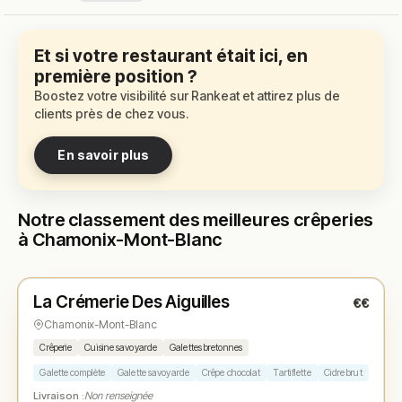
Et si votre restaurant était ici, en
première position ?
Boostez votre visibilité sur Rankeat et attirez plus de
clients près de chez vous.
En savoir plus
Notre classement des meilleures crêperies
à Chamonix-Mont-Blanc
Fermé
(fermé aujourd'hui)
La Crémerie Des Aiguilles
€€
N° 1
★
Chamonix-Mont-Blanc
Crêperie
Cuisine savoyarde
Galettes bretonnes
Galette complète
Galette savoyarde
Crêpe chocolat
Tartiflette
Cidre brut
Livraison :
Non renseignée