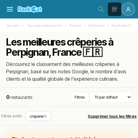
Accueil
Tous les restaurants
France
Occitanie
Pyrénées-Orien
Les meilleures crêperies à
Perpignan, France 🇫🇷
Découvrez le classement des meilleures crêperies à
Perpignan, basé sur les notes Google, le nombre d'avis
clients et la qualité globale de l'expérience culinaire.
0
restaurants
·
Filtres
✕
Filtres actifs :
creperie
Supprimer tous les filtres