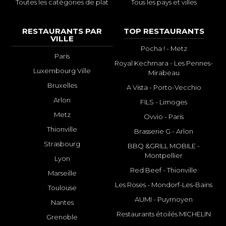
Toutes les catégories de plat
Tous les pays et villes
RESTAURANTS PAR
TOP RESTAURANTS
VILLE
Pocha ! - Metz
Paris
Royal Kechmara - Les Pennes-
Luxembourg Ville
Mirabeau
Bruxelles
A Vista - Porto-Vecchio
Arlon
FILS - Limoges
Metz
Ovvio - Paris
Thionville
Brasserie G - Arlon
Strasbourg
BBQ &GRILL MOBILE -
Montpellier
Lyon
Red Beef - Thionville
Marseille
Les Roses - Mondorf-Les-Bains
Toulouse
AUMI - Puymoyen
Nantes
Restaurants étoilés MICHELIN
Grenoble