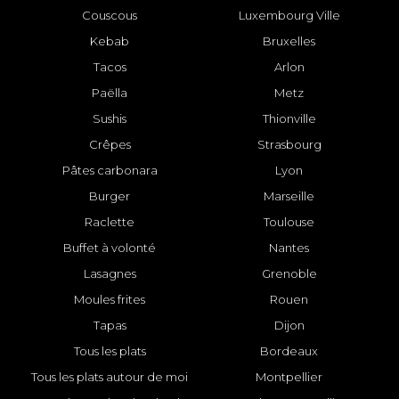
Couscous
Luxembourg Ville
Kebab
Bruxelles
Tacos
Arlon
Paëlla
Metz
Sushis
Thionville
Crêpes
Strasbourg
Pâtes carbonara
Lyon
Burger
Marseille
Raclette
Toulouse
Buffet à volonté
Nantes
Lasagnes
Grenoble
Moules frites
Rouen
Tapas
Dijon
Tous les plats
Bordeaux
Tous les plats autour de moi
Montpellier