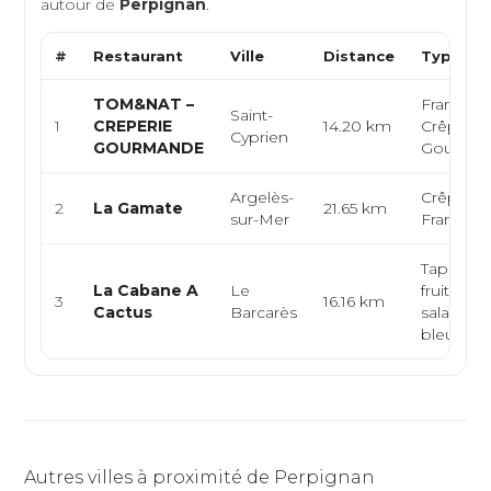
autour de
Perpignan
.
#
Restaurant
Ville
Distance
Type de 
TOM&NAT –
Française
Saint-
1
CREPERIE
14.20 km
Crêperie,
Cyprien
GOURMANDE
Gourma
Argelès-
Crêperie,
2
La Gamate
21.65 km
sur-Mer
Français
Tapas, ga
La Cabane A
Le
fruits de
3
16.16 km
Cactus
Barcarès
salade g
bleu fruit.
Autres villes à proximité de Perpignan