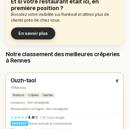
Et si votre restaurant était ici, en
première position ?
Boostez votre visibilité sur Rankeat et attirez plus de
clients près de chez vous.
En savoir plus
Notre classement des meilleures crêperies
à Rennes
Fermé
(12:00 – 14:00, 19:00 – 21:30)
Ouzh-taol
€
N° 1
★
Rennes
Bretonne
Crêperie
Galettes
Livraison :
Non renseignée
Réservation en ligne :
Non renseignée
4.8
/5
★★★★★
· 1 372 avis Google
Aucun avis par la communauté
RANKEAT