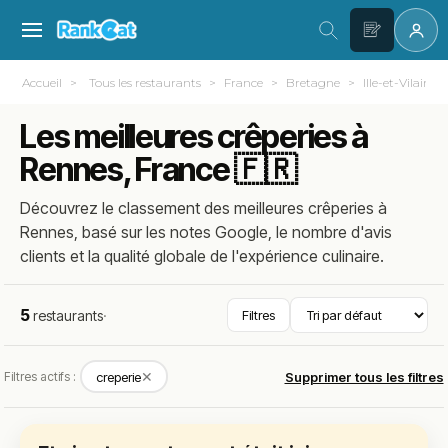
Accueil
Tous les restaurants
France
Bretagne
Ille-et-Vilaine (
Les meilleures crêperies à
Rennes, France 🇫🇷
Découvrez le classement des meilleures crêperies à
Rennes, basé sur les notes Google, le nombre d'avis
clients et la qualité globale de l'expérience culinaire.
5
restaurants
·
Filtres
✕
Filtres actifs :
creperie
Supprimer tous les filtres