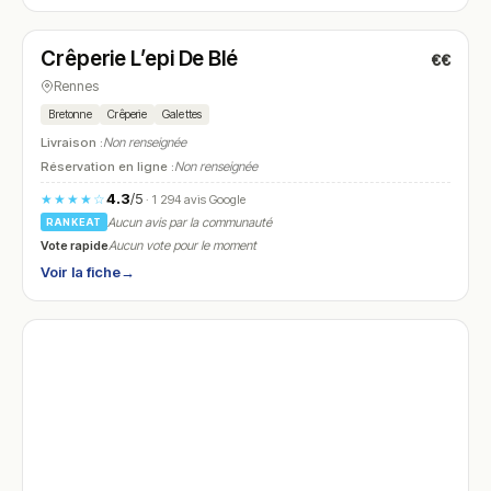
Fermé
(11:00 – 22:00)
Crêperie L’epi De Blé
€€
N° 5
Rennes
Bretonne
Crêperie
Galettes
Livraison :
Non renseignée
Réservation en ligne :
Non renseignée
4.3
/5
★★★★☆
· 1 294 avis Google
Aucun avis par la communauté
RANKEAT
Vote rapide
Aucun vote pour le moment
Voir la fiche
→