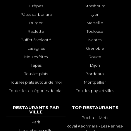
Crêpes
Strasbourg
Pâtes carbonara
Lyon
Burger
Marseille
Raclette
Toulouse
Buffet à volonté
Nantes
Lasagnes
Grenoble
Moules frites
Rouen
Tapas
Dijon
Tous les plats
Bordeaux
Tous les plats autour de moi
Montpellier
Toutes les catégories de plat
Tous les pays et villes
RESTAURANTS PAR
TOP RESTAURANTS
VILLE
Pocha ! - Metz
Paris
Royal Kechmara - Les Pennes-
Luxembourg Ville