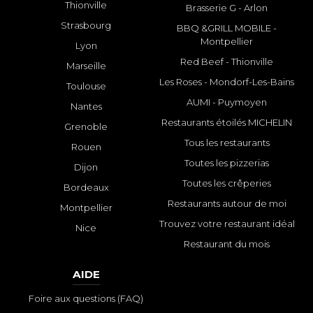
Thionville
Brasserie G - Arlon
Strasbourg
BBQ &GRILL MOBILE -
Montpellier
Lyon
Red Beef - Thionville
Marseille
Les Roses - Mondorf-Les-Bains
Toulouse
AUMI - Puymoyen
Nantes
Restaurants étoilés MICHELIN
Grenoble
Tous les restaurants
Rouen
Toutes les pizzerias
Dijon
Toutes les crêperies
Bordeaux
Restaurants autour de moi
Montpellier
Trouvez votre restaurant idéal
Nice
Restaurant du mois
AIDE
Foire aux questions (FAQ)