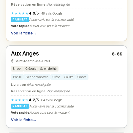
Réservation en ligne :
Non renseignée
4.9
/5
★★★★★
· 49 avis Google
Aucun avis par la communauté
RANKEAT
Vote rapide
Aucun vote pour le moment
Voir la fiche
→
Fermé
Aux Anges
€-€€
N° 2
★
Saint-Martin-de-Crau
Snack
Crêperie
Salon de thé
Panini
Salade composée
Crêpe
Gaufre
Glaces
Livraison :
Non renseignée
Réservation en ligne :
Non renseignée
4.2
/5
★★★★☆
· 64 avis Google
Aucun avis par la communauté
RANKEAT
Vote rapide
Aucun vote pour le moment
Voir la fiche
→