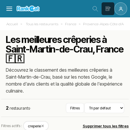
Accueil
Tous les restaurants
France
Provence-Alpes-Côte d'Azur
Les meilleures crêperies à
Saint-Martin-de-Crau, France
🇫🇷
Découvrez le classement des meilleures crêperies à
Saint-Martin-de-Crau, basé sur les notes Google, le
nombre d'avis clients et la qualité globale de l'expérience
culinaire.
2
restaurants
·
Filtres
✕
Filtres actifs :
creperie
Supprimer tous les filtres