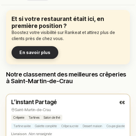
Et si votre restaurant était ici, en
première position ?
Boostez votre visibilité sur Rankeat et attirez plus de
clients près de chez vous.
En savoir plus
Notre classement des meilleures crêperies
à Saint-Martin-de-Crau
Fermé
L’instant Partagé
€€
N° 1
★
Saint-Martin-de-Crau
Crêperie
Tartines
Salon de thé
Tartine salée
Galette complète
Crêpe sucrée
Dessert maison
Coupe glacée
Livraison :
Non renseignée