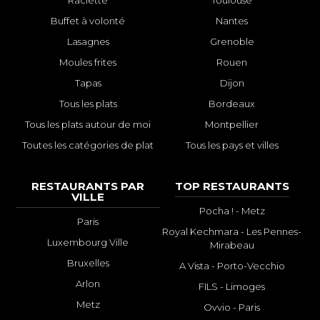
Raclette
Toulouse
Buffet à volonté
Nantes
Lasagnes
Grenoble
Moules frites
Rouen
Tapas
Dijon
Tous les plats
Bordeaux
Tous les plats autour de moi
Montpellier
Toutes les catégories de plat
Tous les pays et villes
RESTAURANTS PAR
TOP RESTAURANTS
VILLE
Pocha ! - Metz
Paris
Royal Kechmara - Les Pennes-
Luxembourg Ville
Mirabeau
Bruxelles
A Vista - Porto-Vecchio
Arlon
FILS - Limoges
Metz
Ovvio - Paris