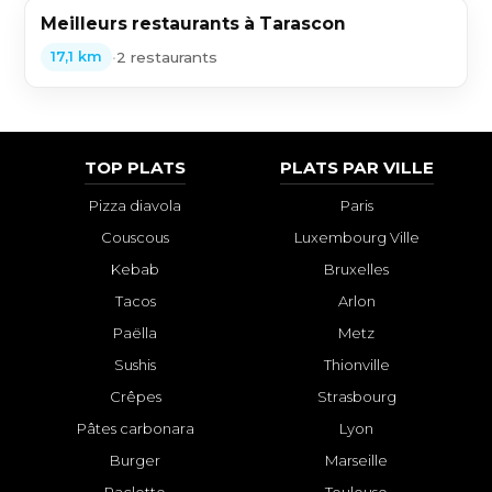
Meilleurs restaurants à Tarascon
•
2 restaurants
17,1 km
TOP PLATS
PLATS PAR VILLE
Pizza diavola
Paris
Couscous
Luxembourg Ville
Kebab
Bruxelles
Tacos
Arlon
Paëlla
Metz
Sushis
Thionville
Crêpes
Strasbourg
Pâtes carbonara
Lyon
Burger
Marseille