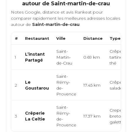
autour de
Saint-martin-de-crau
Notes Google, distance et avis Rankeat pour
comparer rapidement les meilleures adresses locales
autour de
Saint-martin-de-crau
.
#
Restaurant
Ville
Distance
Type de C
Saint-
Crêperie,
L’instant
1
Martin-
0.69 km
tartines, s
Partagé
de-Crau
thé
Saint-
Le
Rémy-
Crêperie,
2
17.45 km
Goustarou
de-
salades, gl
Provence
Saint-
Creperie, c
Crêperie
Rémy-
3
17.37 km
bretonne,
La Celtie
de-
galettes bl
Provence