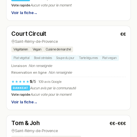
Vote rapide
Aucun vote pour le moment
Voir la fiche
→
Ouvert
Court Circuit
€€
N° 13
Saint-Rémy-de-Provence
Végétarien
Vegan
Cuisine de marché
Plat végétal
Bowl céréales
Soupe du jour
Tarte légumes
Plat vegan
Livraison :
Non renseignée
Réservation en ligne :
Non renseignée
5
/5
★★★★★
· 109 avis Google
Aucun avis par la communauté
RANKEAT
Vote rapide
Aucun vote pour le moment
Voir la fiche
→
Fermé
Tom & Joh
€€-€€€
N° 14
Saint-Rémy-de-Provence