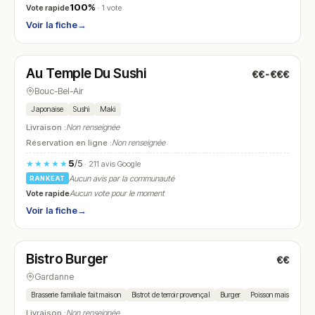
100%
Vote rapide
· 1 vote
Voir la fiche
→
Fermé
(11:30 – 14:00, 18:00 – 22:00)
Au Temple Du Sushi
€€-€€€
N° 5
Bouc-Bel-Air
Japonaise
Sushi
Maki
Livraison :
Non renseignée
Réservation en ligne :
Non renseignée
5
/5
★★★★★
· 211 avis Google
Aucun avis par la communauté
RANKEAT
Vote rapide
Aucun vote pour le moment
Voir la fiche
→
Fermé
(17:30 – 21:30)
Bistro Burger
€€
N° 6
Gardanne
Brasserie familiale fait maison
Bistrot de terroir provençal
Burger
Poisson maison
Livraison :
Non renseignée