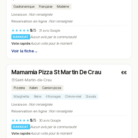
Gastronomique
Française
Moderne
Livraison :
Non renseignée
Réservation en ligne :
Non renseignée
5
/5
★★★★★
· 31 avis Google
Aucun avis par la communauté
RANKEAT
Vote rapide
Aucun vote pour le moment
Voir la fiche
→
Fermé
Mamamia Pizza St Martin De Crau
€€
N° 28
Saint-Martin-de-Crau
Pizzeria
Italien
Camion pizza
Margherita
Reine
4 fromages
Chèvre-miel
Diavola
Livraison :
Non renseignée
Réservation en ligne :
Non renseignée
5
/5
★★★★★
· 30 avis Google
Aucun avis par la communauté
RANKEAT
Vote rapide
Aucun vote pour le moment