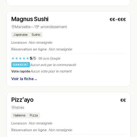
Fermé
(18:00 – 00:00)
Magnus Sushi
€€-€€€
N° 16
Marseille
—
15ᵉ arrondissement
Japonaise
Sushis
Livraison :
Non renseignée
Réservation en ligne :
Non renseignée
5
/5
★★★★★
· 69 avis Google
Aucun avis par la communauté
RANKEAT
Vote rapide
Aucun vote pour le moment
Voir la fiche
→
Fermé
(18:00 – 22:00)
Pizz’ayo
€€
N° 17
Istres
Italienne
Pizza
Livraison :
Non renseignée
Réservation en ligne :
Non renseignée