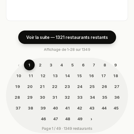
Voir la suite — 1321 restaurants restants
Affichage de 1–28 sur 1349
‹
1
2
3
4
5
6
7
8
9
10
11
12
13
14
15
16
17
18
19
20
21
22
23
24
25
26
27
28
29
30
31
32
33
34
35
36
37
38
39
40
41
42
43
44
45
›
46
47
48
49
Page 1 / 49 · 1349 restaurants