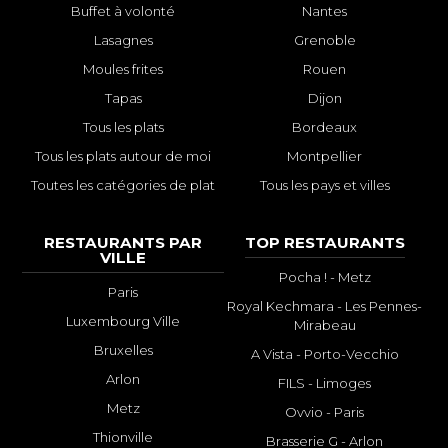
Buffet à volonté
Nantes
Lasagnes
Grenoble
Moules frites
Rouen
Tapas
Dijon
Tous les plats
Bordeaux
Tous les plats autour de moi
Montpellier
Toutes les catégories de plat
Tous les pays et villes
RESTAURANTS PAR
TOP RESTAURANTS
VILLE
Pocha ! - Metz
Paris
Royal Kechmara - Les Pennes-
Luxembourg Ville
Mirabeau
Bruxelles
A Vista - Porto-Vecchio
Arlon
FILS - Limoges
Metz
Ovvio - Paris
Thionville
Brasserie G - Arlon