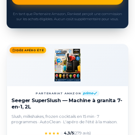
En tant que Partenaire Amazon, Rankeat perçoit une commission
sur les achats éligibles. Aucun coût supplémentaire pour vous.
IDÉE APÉRO ÉTÉ
prime
PARTENARIAT AMAZON
Seeger SuperSlush — Machine à granita 7-
en-1, 2L
Slush, milkshakes, frozen cocktails en 15 min · 7
programmes · AutoClean · L'apéro de l'été à la maison.
★
★
★
★
☆
4,3/5
(279 avis)