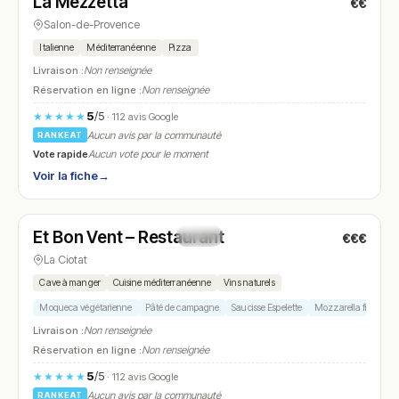
La Mezzetta
€€
N° 11
Salon-de-Provence
Italienne
Méditerranéenne
Pizza
Livraison :
Non renseignée
Réservation en ligne :
Non renseignée
5
/5
★★★★★
· 112 avis Google
Aucun avis par la communauté
RANKEAT
Vote rapide
Aucun vote pour le moment
Voir la fiche
→
Fermé
(19:00 – 22:00)
Et Bon Vent – Restaurant
€€€
N° 12
La Ciotat
Cave à manger
Cuisine méditerranéenne
Vins naturels
Moqueca végétarienne
Pâté de campagne
Saucisse Espelette
Mozzarella figues
Livraison :
Non renseignée
Réservation en ligne :
Non renseignée
5
/5
★★★★★
· 112 avis Google
Aucun avis par la communauté
RANKEAT