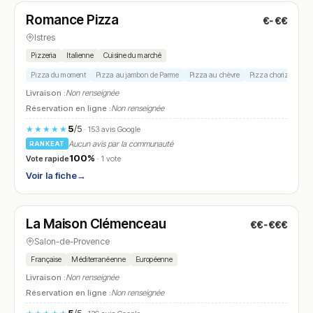
Romance Pizza
€-€€
N° 8
Istres
Pizzeria
Italienne
Cuisine du marché
Pizza du moment
Pizza au jambon de Parme
Pizza au chèvre
Pizza chorizo
Piz
Livraison :
Non renseignée
Réservation en ligne :
Non renseignée
5
/5
★★★★★
· 153 avis Google
Aucun avis par la communauté
RANKEAT
100%
Vote rapide
· 1 vote
Voir la fiche
→
Fermé
(12:00 – 14:00)
La Maison Clémenceau
€€-€€€
N° 9
Salon-de-Provence
Française
Méditerranéenne
Européenne
Livraison :
Non renseignée
Réservation en ligne :
Non renseignée