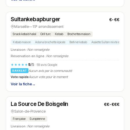
Fermé
(11:45 – 22:00)
Sultankebapburger
€-€€
N° 21
Marseille
—
15ᵉ arrondissement
Snack kebab halal
Grill turc
Kebab
Brochettes maison
Kebab maison
Adana brochette épicée
Berliner kebab
Assiette Sultan mixte ezme ha
Livraison :
Non renseignée
Réservation en ligne :
Non renseignée
5
/5
★★★★★
· 59 avis Google
Aucun avis par la communauté
RANKEAT
Vote rapide
Aucun vote pour le moment
Voir la fiche
→
Fermé
(18:00 – 23:00)
La Source De Boisgelin
€€-€€€
N° 22
Salon-de-Provence
Française
Européenne
Livraison :
Non renseignée