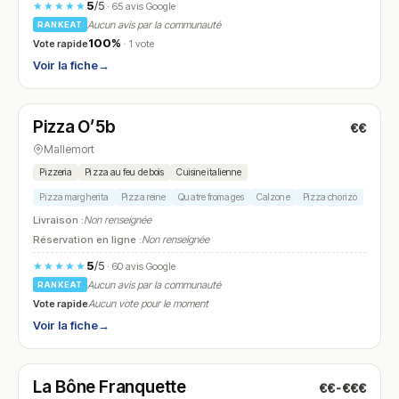
5
/5
★★★★★
· 65 avis Google
Aucun avis par la communauté
RANKEAT
100%
Vote rapide
· 1 vote
Voir la fiche
→
Fermé
(18:00 – 21:00)
Pizza O’5b
€€
N° 18
Mallemort
Pizzeria
Pizza au feu de bois
Cuisine italienne
Pizza margherita
Pizza reine
Quatre fromages
Calzone
Pizza chorizo
Livraison :
Non renseignée
Réservation en ligne :
Non renseignée
5
/5
★★★★★
· 60 avis Google
Aucun avis par la communauté
RANKEAT
Vote rapide
Aucun vote pour le moment
Voir la fiche
→
Fermé
(18:00 – 00:30)
La Bône Franquette
€€-€€€
N° 19