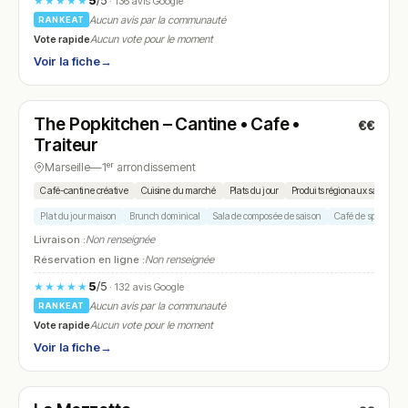
5
/5
★★★★★
· 136 avis Google
Aucun avis par la communauté
RANKEAT
Vote rapide
Aucun vote pour le moment
Voir la fiche
→
Fermé
(fermé aujourd'hui)
The Popkitchen – Cantine • Cafe •
€€
N° 10
Traiteur
Marseille
—
1ᵉʳ arrondissement
Café-cantine créative
Cuisine du marché
Plats du jour
Produits régionaux saisonnie
Plat du jour maison
Brunch dominical
Salade composée de saison
Café de spécialité
Livraison :
Non renseignée
Réservation en ligne :
Non renseignée
5
/5
★★★★★
· 132 avis Google
Aucun avis par la communauté
RANKEAT
Vote rapide
Aucun vote pour le moment
Voir la fiche
→
Fermé
(fermé aujourd'hui)