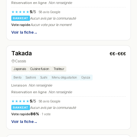
Réservation en ligne :
Non renseignée
5
/5
★★★★★
· 58 avis Google
Aucun avis par la communauté
RANKEAT
Vote rapide
Aucun vote pour le moment
Voir la fiche
→
Fermé
(12:00 – 14:00, 19:00 – 22:00)
Takada
€€-€€€
N° 23
Cassis
Japonais
Cuisine fusion
Traiteur
Bento
Sashimi
Sushi
Menu dégustation
Gyoza
Livraison :
Non renseignée
Réservation en ligne :
Non renseignée
5
/5
★★★★★
· 58 avis Google
Aucun avis par la communauté
RANKEAT
86%
Vote rapide
· 1 vote
Voir la fiche
→
Fermé
(18:30 – 00:30)