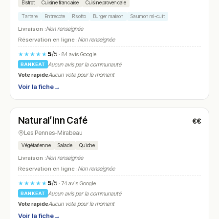
Bistrot
Cuisine francaise
Cuisine provencale
Tartare
Entrecote
Risotto
Burger maison
Saumon mi-cuit
Livraison :
Non renseignée
Réservation en ligne :
Non renseignée
5
/5
★★★★★
· 84 avis Google
Aucun avis par la communauté
RANKEAT
Vote rapide
Aucun vote pour le moment
Voir la fiche
→
Ouvert
(09:30 – 17:00)
Natural’inn Café
€€
N° 15
Les Pennes-Mirabeau
Végétarienne
Salade
Quiche
Livraison :
Non renseignée
Réservation en ligne :
Non renseignée
5
/5
★★★★★
· 74 avis Google
Aucun avis par la communauté
RANKEAT
Vote rapide
Aucun vote pour le moment
Voir la fiche
→