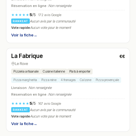
Réservation en ligne :
Non renseignée
5
/5
★★★★★
· 172 avis Google
Aucun avis par la communauté
RANKEAT
Vote rapide
Aucun vote pour le moment
Voir la fiche
→
Fermé
La Fabrique
€€
N° 7
Le Rove
Pizzeria artisanale
Cuisine italienne
Plats à emporter
Pizza margherita
Pizza reine
4 fromages
Calzone
Pizza provençale
Livraison :
Non renseignée
Réservation en ligne :
Non renseignée
5
/5
★★★★★
· 167 avis Google
Aucun avis par la communauté
RANKEAT
Vote rapide
Aucun vote pour le moment
Voir la fiche
→
Fermé
(18:00 – 22:00)