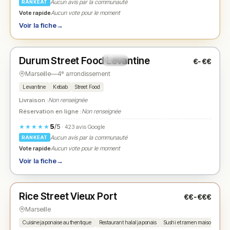
Aucun avis par la communauté
RANKEAT
Vote rapide
Aucun vote pour le moment
Voir la fiche
→
Fermé
(19:00 – 23:30)
Durum Street Food Levantine
€-€€
N° 2
★
Marseille
—
4ᵉ arrondissement
Levantine
Kebab
Street Food
Livraison :
Non renseignée
Réservation en ligne :
Non renseignée
5
/5
★★★★★
· 423 avis Google
Aucun avis par la communauté
RANKEAT
Vote rapide
Aucun vote pour le moment
Voir la fiche
→
Fermé
(11:30 – 15:00, 18:30 – 23:00)
Rice Street Vieux Port
€€-€€€
N° 3
★
Marseille
Cuisine japonaise authentique
Restaurant halal japonais
Sushi et ramen maison