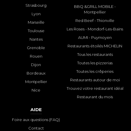
Strasbourg
BBQ &GRILL MOBILE -
Montpellier
Lyon
Red Beef - Thionville
Marseille
Les Roses - Mondorf-Les-Bains
Toulouse
AUMI - Puymoyen
Nantes
Restaurants étoilés MICHELIN
Grenoble
Tous les restaurants
Rouen
Toutes les pizzerias
Dijon
Toutes les crêperies
Bordeaux
Restaurants autour de moi
Montpellier
Trouvez votre restaurant idéal
Nice
Restaurant du mois
AIDE
Foire aux questions (FAQ)
Contact