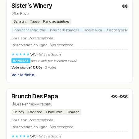
Sister’s Winery
€€
N° 24
Le Rove
Bar à vin
Tapas
Planches apéritives
Planche de charcuterie
Planche de fromages
Tapas maison
Assiette apéritive
Vins
Livraison :
Non renseignée
Réservation en ligne :
Non renseignée
5
/5
★★★★★
· 57 avis Google
Aucun avis par la communauté
RANKEAT
100%
Vote rapide
· 2 votes
Voir la fiche
→
Fermé
(10:00 – 18:00)
Brunch Des Papa
€€-€€€
N° 25
Les Pennes-Mirabeau
Brunch
Française
Charcuterie
Fromage
Livraison :
Non renseignée
Réservation en ligne :
Non renseignée
5
/5
★★★★★
· 57 avis Google