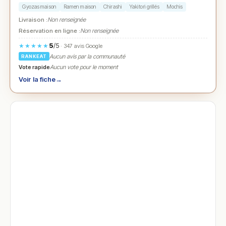
Gyozas maison
Ramen maison
Chirashi
Yakitori grillés
Mochis
Livraison :
Non renseignée
Réservation en ligne :
Non renseignée
5
/5
★★★★★
· 347 avis Google
Aucun avis par la communauté
RANKEAT
Vote rapide
Aucun vote pour le moment
Voir la fiche
→