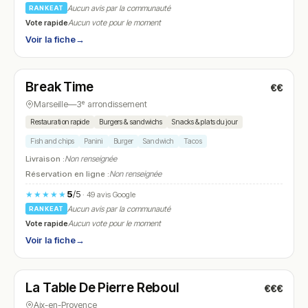
Aucun avis par la communauté
RANKEAT
Vote rapide
Aucun vote pour le moment
Voir la fiche
→
Ouvert
(06:00 – 23:00)
Break Time
€€
N° 26
Marseille
—
3ᵉ arrondissement
Restauration rapide
Burgers & sandwichs
Snacks & plats du jour
Fish and chips
Panini
Burger
Sandwich
Tacos
Livraison :
Non renseignée
Réservation en ligne :
Non renseignée
5
/5
★★★★★
· 49 avis Google
Aucun avis par la communauté
RANKEAT
Vote rapide
Aucun vote pour le moment
Voir la fiche
→
Fermé
(12:00 – 13:45, 19:30 – 20:45)
La Table De Pierre Reboul
€€€
N° 27
Aix-en-Provence