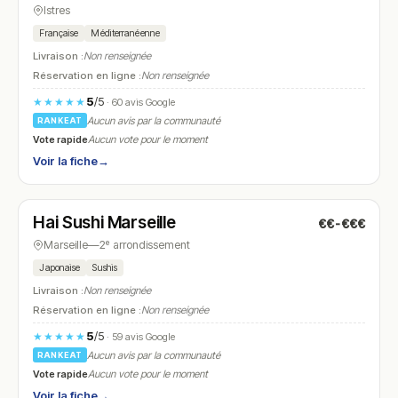
Istres
Française
Méditerranéenne
Livraison :
Non renseignée
Réservation en ligne :
Non renseignée
5
/5
★★★★★
· 60 avis Google
Aucun avis par la communauté
RANKEAT
Vote rapide
Aucun vote pour le moment
Voir la fiche
→
Fermé
(18:00 – 22:00)
Hai Sushi Marseille
€€-€€€
N° 20
Marseille
—
2ᵉ arrondissement
Japonaise
Sushis
Livraison :
Non renseignée
Réservation en ligne :
Non renseignée
5
/5
★★★★★
· 59 avis Google
Aucun avis par la communauté
RANKEAT
Vote rapide
Aucun vote pour le moment
Voir la fiche
→