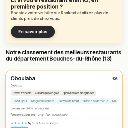
Et si votre restaurant était ici, en
première position ?
Boostez votre visibilité sur Rankeat et attirez plus de
clients près de chez vous.
En savoir plus
Notre classement des meilleurs restaurants
du département Bouches-du-Rhône (13)
Fermé
(12:00 – 14:30, 19:00 – 21:30)
Oboulaba
€€
N° 1
★
Arles
Bistrot français
Cuisine provençale
Spécialités camarguaises
Plat du jour
Magret de canard
Tartare de bœuf
Brandade de morue
Mille-feuille
Livraison :
Non renseignée
Réservation en ligne :
Non renseignée
5
/5
★★★★★
· 869 avis Google