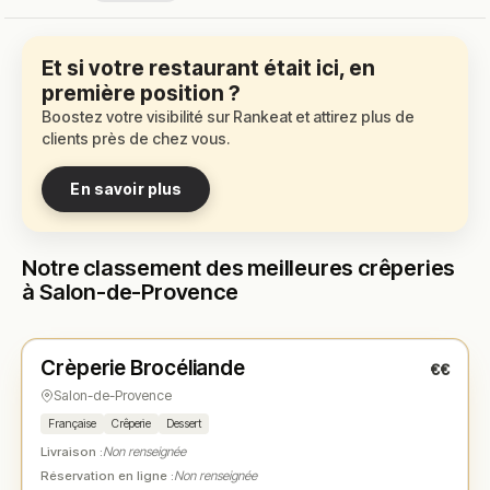
Et si votre restaurant était ici, en
première position ?
Boostez votre visibilité sur Rankeat et attirez plus de
clients près de chez vous.
En savoir plus
Notre classement des meilleures crêperies
à Salon-de-Provence
Fermé
(fermé aujourd'hui)
Crèperie Brocéliande
€€
N° 1
★
Salon-de-Provence
Française
Crêperie
Dessert
Livraison :
Non renseignée
Réservation en ligne :
Non renseignée