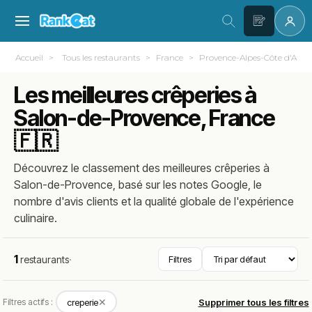
Accueil
Tous les restaurants
France
Provence-Alpes-Côte d'Azur
Les meilleures crêperies à
Salon-de-Provence, France
🇫🇷
Découvrez le classement des meilleures crêperies à
Salon-de-Provence, basé sur les notes Google, le
nombre d'avis clients et la qualité globale de l'expérience
culinaire.
1
restaurants
·
Filtres
✕
Filtres actifs :
creperie
Supprimer tous les filtres