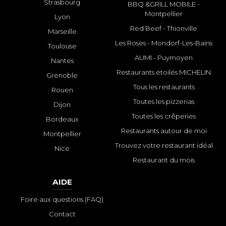
Strasbourg
BBQ &GRILL MOBILE -
Montpellier
Lyon
Red Beef - Thionville
Marseille
Les Roses - Mondorf-Les-Bains
Toulouse
AUMI - Puymoyen
Nantes
Restaurants étoilés MICHELIN
Grenoble
Tous les restaurants
Rouen
Toutes les pizzerias
Dijon
Toutes les crêperies
Bordeaux
Restaurants autour de moi
Montpellier
Trouvez votre restaurant idéal
Nice
Restaurant du mois
AIDE
Foire aux questions (FAQ)
Contact