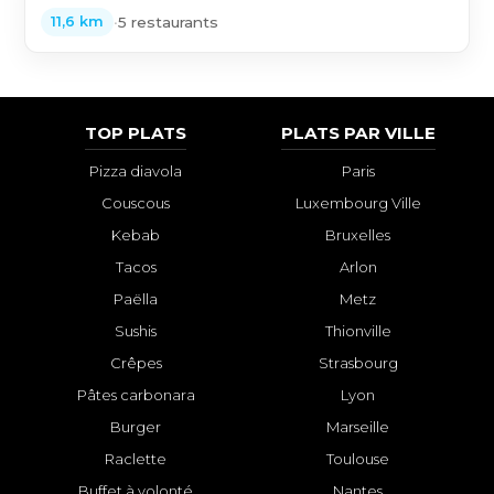
•
5 restaurants
11,6 km
TOP PLATS
PLATS PAR VILLE
Pizza diavola
Paris
Couscous
Luxembourg Ville
Kebab
Bruxelles
Tacos
Arlon
Paëlla
Metz
Sushis
Thionville
Crêpes
Strasbourg
Pâtes carbonara
Lyon
Burger
Marseille
Raclette
Toulouse
Buffet à volonté
Nantes