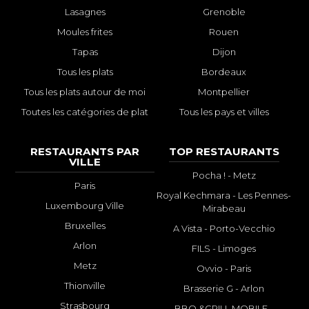
Lasagnes
Grenoble
Moules frites
Rouen
Tapas
Dijon
Tous les plats
Bordeaux
Tous les plats autour de moi
Montpellier
Toutes les catégories de plat
Tous les pays et villes
RESTAURANTS PAR
TOP RESTAURANTS
VILLE
Pocha ! - Metz
Paris
Royal Kechmara - Les Pennes-
Luxembourg Ville
Mirabeau
Bruxelles
A Vista - Porto-Vecchio
Arlon
FILS - Limoges
Metz
Ovvio - Paris
Thionville
Brasserie G - Arlon
Strasbourg
BBQ &GRILL MOBILE -