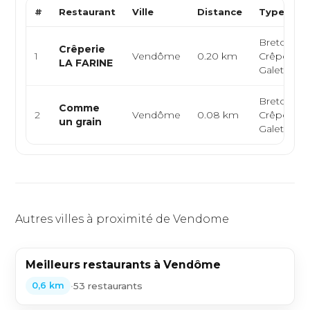
#
Restaurant
Ville
Distance
Type de C
Bretonne,
Crêperie
1
Vendôme
0.20 km
Crêperie,
LA FARINE
Galettes
Bretonne,
Comme
2
Vendôme
0.08 km
Crêperie,
un grain
Galettes
Autres villes à proximité de Vendome
Meilleurs restaurants à Vendôme
•
53 restaurants
0,6 km