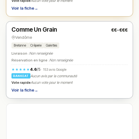
Vote rapide
Aucun vote pour le moment
Voir la fiche
→
Fermé
(fermé aujourd'hui)
Comme Un Grain
€€-€€€
N° 2
★
Vendôme
Bretonne
Crêperie
Galettes
Livraison :
Non renseignée
Réservation en ligne :
Non renseignée
4.6
/5
★★★★★
· 153 avis Google
Aucun avis par la communauté
RANKEAT
Vote rapide
Aucun vote pour le moment
Voir la fiche
→