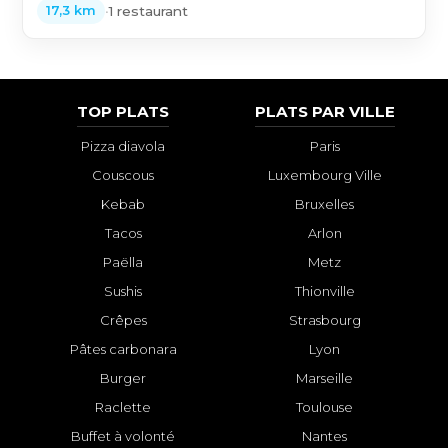
•
1 restaurant
17,3 km
TOP PLATS
PLATS PAR VILLE
Pizza diavola
Paris
Couscous
Luxembourg Ville
Kebab
Bruxelles
Tacos
Arlon
Paëlla
Metz
Sushis
Thionville
Crêpes
Strasbourg
Pâtes carbonara
Lyon
Burger
Marseille
Raclette
Toulouse
Buffet à volonté
Nantes