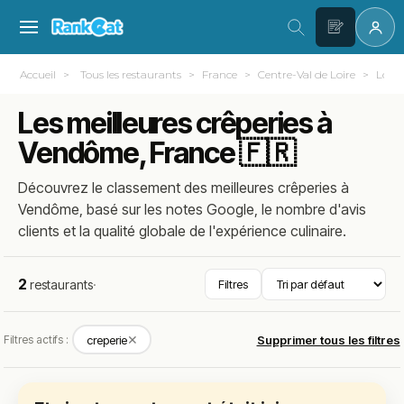
Accueil
Tous les restaurants
France
Centre-Val de Loire
Loir-
Les meilleures crêperies à
Vendôme, France 🇫🇷
Découvrez le classement des meilleures crêperies à
Vendôme, basé sur les notes Google, le nombre d'avis
clients et la qualité globale de l'expérience culinaire.
2
restaurants
·
Filtres
✕
Filtres actifs :
creperie
Supprimer tous les filtres