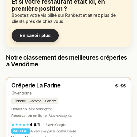
Et si votre restaurant était ici, en
première position ?
Boostez votre visibilité sur Rankeat et attirez plus de
clients près de chez vous.
En savoir plus
Notre classement des meilleures crêperies
à Vendôme
Fermé
(fermé aujourd'hui)
Crêperie La Farine
€-€€
N° 1
★
Vendôme
Bretonne
Crêperie
Galettes
Livraison :
Non renseignée
Réservation en ligne :
Non renseignée
4.6
/5
★★★★★
· 415 avis Google
Aucun avis par la communauté
RANKEAT