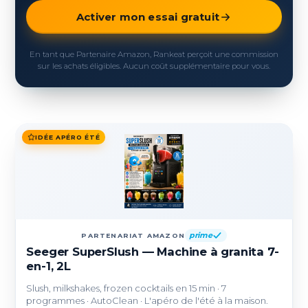
Activer mon essai gratuit
En tant que Partenaire Amazon, Rankeat perçoit une commission
sur les achats éligibles. Aucun coût supplémentaire pour vous.
IDÉE APÉRO ÉTÉ
prime
PARTENARIAT AMAZON
Seeger SuperSlush — Machine à granita 7-
en-1, 2L
Slush, milkshakes, frozen cocktails en 15 min · 7
programmes · AutoClean · L'apéro de l'été à la maison.