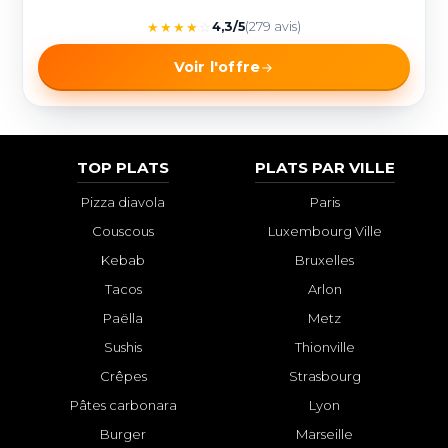
★
★
★
★
☆
4,3/5
(279 avis)
Voir l'offre
TOP PLATS
PLATS PAR VILLE
Pizza diavola
Paris
Couscous
Luxembourg Ville
Kebab
Bruxelles
Tacos
Arlon
Paëlla
Metz
Sushis
Thionville
Crêpes
Strasbourg
Pâtes carbonara
Lyon
Burger
Marseille