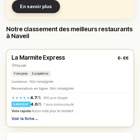
En savoir plus
Notre classement des meilleurs restaurants
à Naveil
Fermé
(11:45 – 19:00)
La Marmite Express
€-€€
N° 1
★
Naveil
Française
Européenne
Livraison :
Non renseignée
Réservation en ligne :
Non renseignée
4.7
/5
★★★★★
· 405 avis Google
4.0
/5
· 1 avis communauté
RANKEAT
Vote rapide
Aucun vote pour le moment
Voir la fiche
→