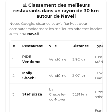
📊 Classement des meilleurs
restaurants dans un rayon de 30 km
autour de
Naveil
Notes Google, distance et avis Rankeat pour
comparer rapidement les meilleures adresses locales
autour de
Naveil
.
#
Restaurant
Ville
Distance
Type de 
PIDÉ
Turque,
1
Vendôme
2.82 km
Vendome
Méditerr
Molly
Japonaise
2
Vendôme
3.07 km
Shochi
Française
La
Pizzeria, i
3
Stef pizza
Chapelle-
35.91 km
artisanal
du-Noyer
Française,