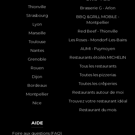
Thionville
Brasserie G - Arlon
Strasbourg
BBQ &GRILL MOBILE -
Montpellier
Lyon
Red Beef - Thionville
Marseille
Les Roses - Mondorf-Les-Bains
Toulouse
AUMI - Puymoyen
Nantes
Restaurants étoilés MICHELIN
Grenoble
Tous les restaurants
Rouen
Toutes les pizzerias
Dijon
Toutes les crêperies
Bordeaux
Restaurants autour de moi
Montpellier
Trouvez votre restaurant idéal
Nice
Restaurant du mois
AIDE
Foire aux questions (FAQ)