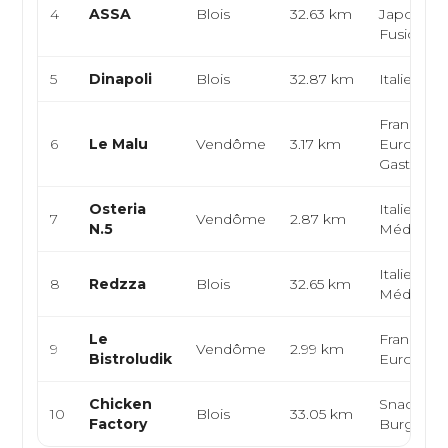
4
ASSA
Blois
32.63 km
Japonaise
Fusion
5
Dinapoli
Blois
32.87 km
Italienne,
Française,
6
Le Malu
Vendôme
3.17 km
Européen
Gastrono
Osteria
Italienne,
7
Vendôme
2.87 km
N.5
Méditerr
Italienne, 
8
Redzza
Blois
32.65 km
Méditerr
Le
Française,
9
Vendôme
2.99 km
Bistroludik
Europée
Chicken
Snack, Ke
10
Blois
33.05 km
Factory
Burger