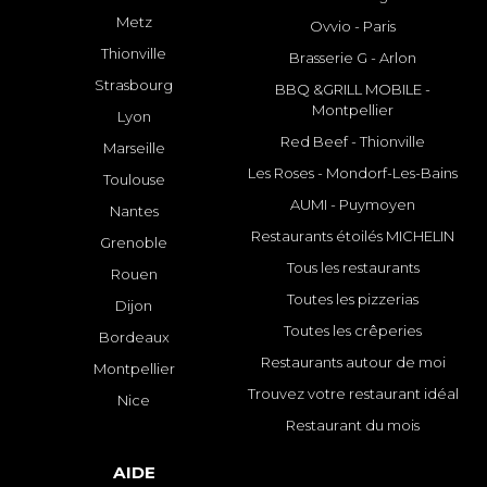
Metz
Ovvio - Paris
Thionville
Brasserie G - Arlon
Strasbourg
BBQ &GRILL MOBILE -
Montpellier
Lyon
Red Beef - Thionville
Marseille
Les Roses - Mondorf-Les-Bains
Toulouse
AUMI - Puymoyen
Nantes
Restaurants étoilés MICHELIN
Grenoble
Tous les restaurants
Rouen
Toutes les pizzerias
Dijon
Toutes les crêperies
Bordeaux
Restaurants autour de moi
Montpellier
Trouvez votre restaurant idéal
Nice
Restaurant du mois
AIDE