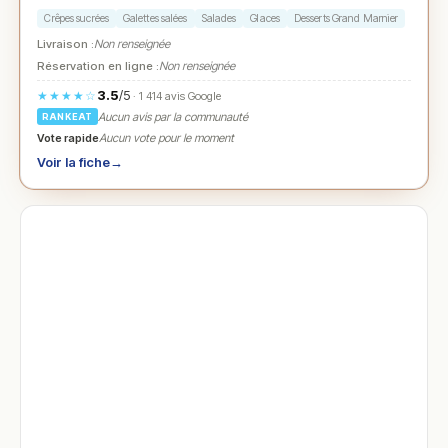
Crêpes sucrées
Galettes salées
Salades
Glaces
Desserts Grand Marnier
Livraison :
Non renseignée
Réservation en ligne :
Non renseignée
3.5
/5
★★★★☆
· 1 414 avis Google
Aucun avis par la communauté
RANKEAT
Vote rapide
Aucun vote pour le moment
Voir la fiche
→