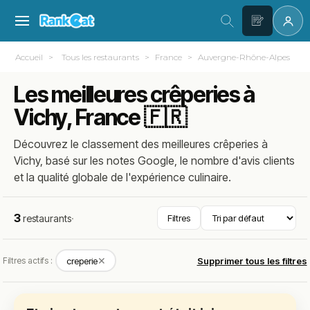
Accueil
Tous les restaurants
France
Auvergne-Rhône-Alpes
A
Les meilleures crêperies à
Vichy, France 🇫🇷
Découvrez le classement des meilleures crêperies à
Vichy, basé sur les notes Google, le nombre d'avis clients
et la qualité globale de l'expérience culinaire.
3
restaurants
·
Filtres
✕
Filtres actifs :
creperie
Supprimer tous les filtres