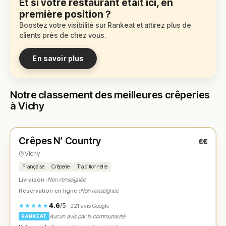
Et si votre restaurant était ici, en
première position ?
Boostez votre visibilité sur Rankeat et attirez plus de
clients près de chez vous.
En savoir plus
Notre classement des meilleures crêperies
à Vichy
Ouvert
(09:00 – 15:00)
Crêpes N’ Country
€€
N° 1
★
Vichy
Française
Crêperie
Traditionnelle
Livraison :
Non renseignée
Réservation en ligne :
Non renseignée
4.6
/5
★★★★★
· 221 avis Google
Aucun avis par la communauté
RANKEAT