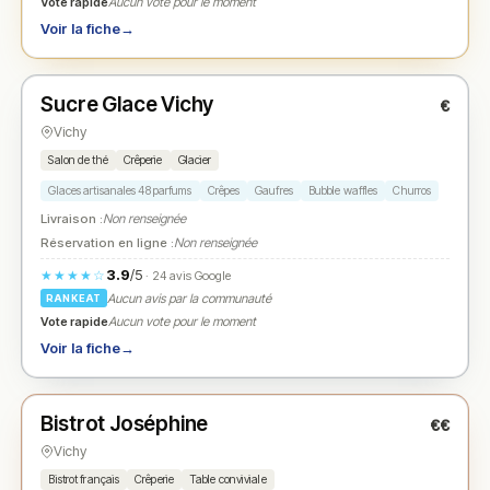
Vote rapide
Aucun vote pour le moment
Voir la fiche
→
Fermé
Sucre Glace Vichy
€
N° 2
★
Vichy
Salon de thé
Crêperie
Glacier
Glaces artisanales 48 parfums
Crêpes
Gaufres
Bubble waffles
Churros
Livraison :
Non renseignée
Réservation en ligne :
Non renseignée
3.9
/5
★★★★☆
· 24 avis Google
Aucun avis par la communauté
RANKEAT
Vote rapide
Aucun vote pour le moment
Voir la fiche
→
Fermé
Bistrot Joséphine
€€
N° 3
★
Vichy
Bistrot français
Crêperie
Table conviviale