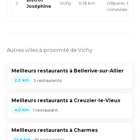
Bistrot
2
Vichy
0.16 km
crêperie, table
Joséphine
conviviale
Autres villes à proximité de Vichy
Meilleurs restaurants à Bellerive-sur-Allier
•
3 restaurants
2,2 km
Meilleurs restaurants à Creuzier-le-Vieux
•
1 restaurant
4,0 km
Meilleurs restaurants à Charmes
•
18 restaurants
14,6 km