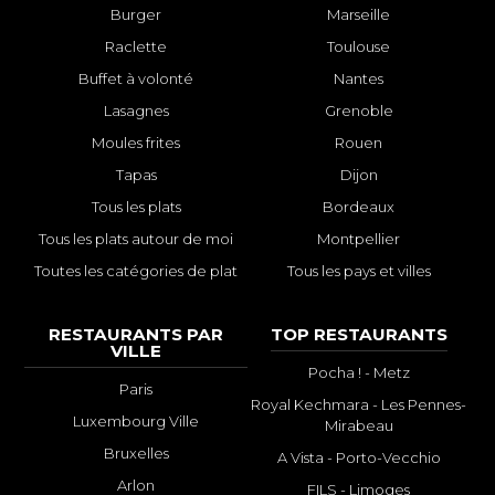
Burger
Marseille
Raclette
Toulouse
Buffet à volonté
Nantes
Lasagnes
Grenoble
Moules frites
Rouen
Tapas
Dijon
Tous les plats
Bordeaux
Tous les plats autour de moi
Montpellier
Toutes les catégories de plat
Tous les pays et villes
RESTAURANTS PAR
TOP RESTAURANTS
VILLE
Pocha ! - Metz
Paris
Royal Kechmara - Les Pennes-
Luxembourg Ville
Mirabeau
Bruxelles
A Vista - Porto-Vecchio
Arlon
FILS - Limoges