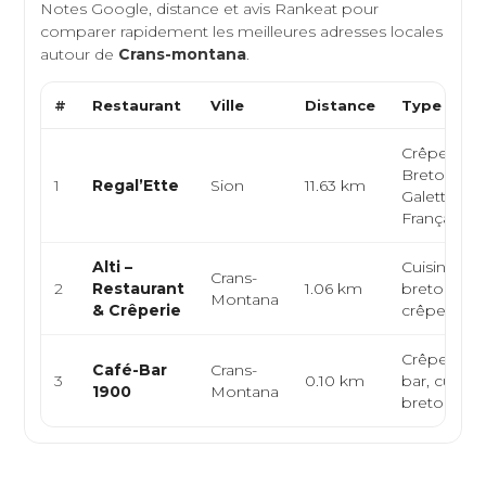
Notes Google, distance et avis Rankeat pour
comparer rapidement les meilleures adresses locales
autour de
Crans-montana
.
#
Restaurant
Ville
Distance
Type de C
Crêperie,
Bretonne,
1
Regal’Ette
Sion
11.63 km
Galettes,
Française
Alti –
Cuisine
Crans-
2
Restaurant
1.06 km
bretonne,
Montana
& Crêperie
crêperie, b
Crêperie, c
Café-Bar
Crans-
3
0.10 km
bar, cuisin
1900
Montana
bretonne, 