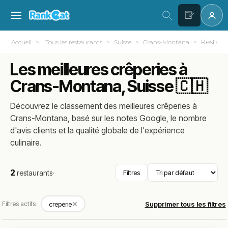
Restaur
Accueil
Tous les restaurants
Suisse
Crans-Montana
Les meilleures crêperies à
Crans-Montana, Suisse 🇨🇭
Découvrez le classement des meilleures crêperies à
Crans-Montana, basé sur les notes Google, le nombre
d'avis clients et la qualité globale de l'expérience
culinaire.
2
restaurants
·
Filtres
✕
Filtres actifs :
creperie
Supprimer tous les filtres