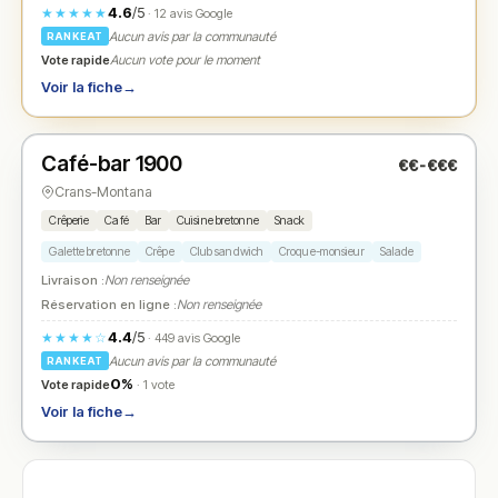
4.6
/5
★★★★★
· 12 avis Google
Aucun avis par la communauté
RANKEAT
Vote rapide
Aucun vote pour le moment
Voir la fiche
→
Ouvert
(07:30 – 00:00)
Café-bar 1900
€€-€€€
N° 2
★
Crans-Montana
Crêperie
Café
Bar
Cuisine bretonne
Snack
Galette bretonne
Crêpe
Club sandwich
Croque-monsieur
Salade
Livraison :
Non renseignée
Réservation en ligne :
Non renseignée
4.4
/5
★★★★☆
· 449 avis Google
Aucun avis par la communauté
RANKEAT
0%
Vote rapide
· 1 vote
Voir la fiche
→