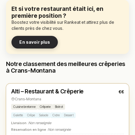
Et si votre restaurant était ici, en
première position ?
Boostez votre visibilité sur Rankeat et attirez plus de
clients près de chez vous.
En savoir plus
Notre classement des meilleures crêperies
à Crans-Montana
Ouvert
(09:00 – 22:00)
Alti – Restaurant & Crêperie
€€
N° 1
★
Crans-Montana
Cuisine bretonne
Crêperie
Bistrot
Galette
Crêpe
Salade
Cidre
Dessert
Livraison :
Non renseignée
Réservation en ligne :
Non renseignée