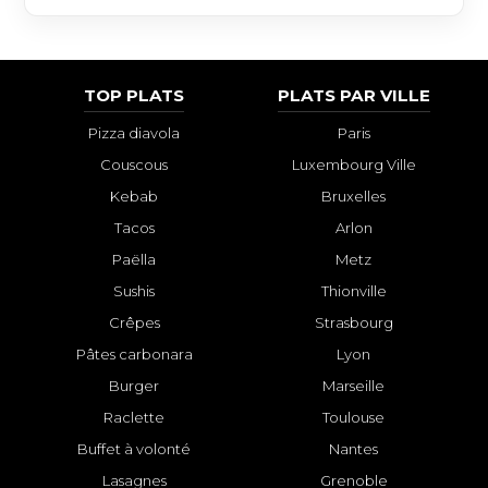
TOP PLATS
PLATS PAR VILLE
Pizza diavola
Paris
Couscous
Luxembourg Ville
Kebab
Bruxelles
Tacos
Arlon
Paëlla
Metz
Sushis
Thionville
Crêpes
Strasbourg
Pâtes carbonara
Lyon
Burger
Marseille
Raclette
Toulouse
Buffet à volonté
Nantes
Lasagnes
Grenoble