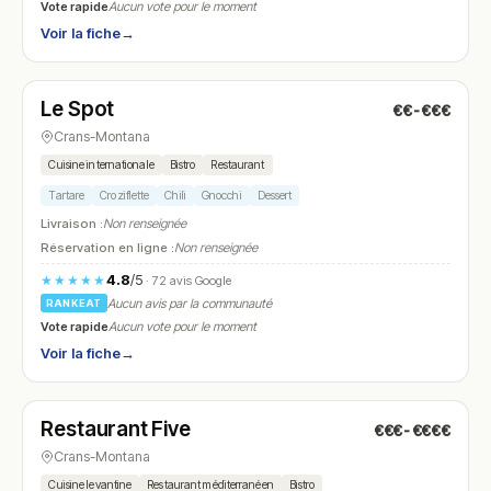
Vote rapide
Aucun vote pour le moment
Voir la fiche
→
Fermé
(12:00 – 22:00)
Le Spot
€€-€€€
N° 5
Crans-Montana
Cuisine internationale
Bistro
Restaurant
Tartare
Croziflette
Chili
Gnocchi
Dessert
Livraison :
Non renseignée
Réservation en ligne :
Non renseignée
4.8
/5
★★★★★
· 72 avis Google
Aucun avis par la communauté
RANKEAT
Vote rapide
Aucun vote pour le moment
Voir la fiche
→
Fermé
(12:00 – 14:00, 19:00 – 23:00)
Restaurant Five
€€€-€€€€
N° 6
Crans-Montana
Cuisine levantine
Restaurant méditerranéen
Bistro