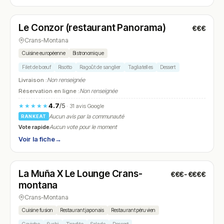
Fermé
(08:00 – 22:00)
Le Conzor (restaurant Panorama)
€€€
N° 14
Crans-Montana
Cuisine européenne
Bistronomique
Filet de bœuf
Risotto
Ragoût de sanglier
Tagliatelles
Dessert
Livraison :
Non renseignée
Réservation en ligne :
Non renseignée
4.7
/5
★★★★★
· 31 avis Google
Aucun avis par la communauté
RANKEAT
Vote rapide
Aucun vote pour le moment
Voir la fiche
→
Fermé
(19:30 – 22:30)
La Muña X Le Lounge Crans-
€€€-€€€€
N° 15
montana
Crans-Montana
Cuisine fusion
Restaurant japonais
Restaurant péruvien