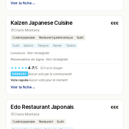
Voir la fiche
→
Fermé
(12:00 – 14:00, 18:30 – 22:30)
Kaizen Japanese Cuisine
€€€
N° 8
Crans-Montana
Cuisine japonaise
Restaurant gastronomique
Sushi
Sushi
Sashimi
Tempura
Ramen
Tartare
Livraison :
Non renseignée
Réservation en ligne :
Non renseignée
4.7
/5
★★★★★
· 323 avis Google
Aucun avis par la communauté
RANKEAT
Vote rapide
Aucun vote pour le moment
Voir la fiche
→
Fermé
(12:00 – 14:00, 18:30 – 21:00)
Edo Restaurant Japonais
€€€
N° 9
Crans-Montana
Cuisine japonaise
Restaurant
Sushi