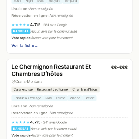
Sushi
Nigiri
Maki
Sukiyaki
Tempura
Livraison :
Non renseignée
Réservation en ligne :
Non renseignée
4.7
/5
★★★★★
· 284 avis Google
Aucun avis par la communauté
RANKEAT
Vote rapide
Aucun vote pour le moment
Voir la fiche
→
Fermé
(09:30 – 14:30, 17:00 – 23:00)
Le Chermignon Restaurant Et
€€-€€€
N° 10
Chambres D’hôtes
Crans-Montana
Cuisine suisse
Restaurant traditionnel
Chambres d’hôtes
Fondue au fromage
Rösti
Perche
Viande
Dessert
Livraison :
Non renseignée
Réservation en ligne :
Non renseignée
4.7
/5
★★★★★
· 241 avis Google
Aucun avis par la communauté
RANKEAT
Vote rapide
Aucun vote pour le moment