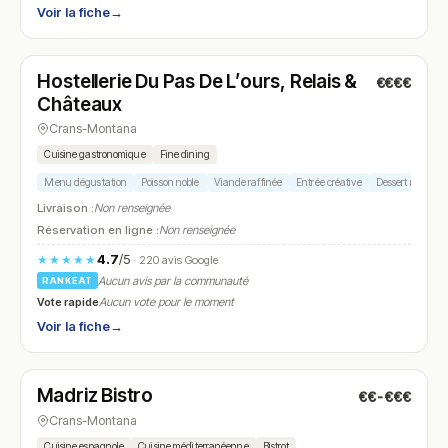
Voir la fiche
→
Fermé
Hostellerie Du Pas De L’ours, Relais &
€€€€
N° 11
Châteaux
Crans-Montana
Cuisine gastronomique
Fine dining
Menu dégustation
Poisson noble
Viande raffinée
Entrée créative
Dessert maison
Livraison :
Non renseignée
Réservation en ligne :
Non renseignée
4.7
/5
★★★★★
· 220 avis Google
Aucun avis par la communauté
RANKEAT
Vote rapide
Aucun vote pour le moment
Voir la fiche
→
Fermé
(12:00 – 14:30, 18:30 – 22:00)
Madriz Bistro
€€-€€€
N° 12
Crans-Montana
Cuisine espagnole
Cuisine méditerranéenne
Bistrot