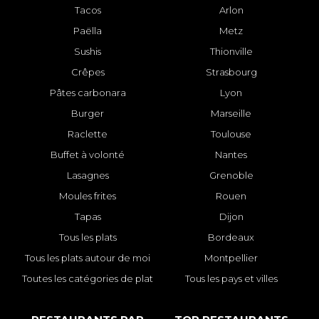
Tacos
Arlon
Paëlla
Metz
Sushis
Thionville
Crêpes
Strasbourg
Pâtes carbonara
Lyon
Burger
Marseille
Raclette
Toulouse
Buffet à volonté
Nantes
Lasagnes
Grenoble
Moules frites
Rouen
Tapas
Dijon
Tous les plats
Bordeaux
Tous les plats autour de moi
Montpellier
Toutes les catégories de plat
Tous les pays et villes