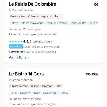
Le Relais De Colombire
€€
N° 23
Crans-Montana
Cuisine suisse
Cuisine montagnarde
Terroir
Polenta
Planche valaisanne
Fondue au fromage
Saucisse grillée
Tarte aux myrtill
Livraison :
Non renseignée
Réservation en ligne :
Non renseignée
4.6
/5
★★★★★
· 280 avis Google
Aucun avis par la communauté
RANKEAT
Vote rapide
Aucun vote pour le moment
Voir la fiche
→
Fermé
(11:30 – 14:00, 18:00 – 21:30)
Le Bistro 14 Cors
€€-€€€
N° 24
Crans-Montana
Cuisine italienne
Cuisine européenne
Bistro
Pasta
Lasagne
Risotto
Loup de mer
Tiramisu
Livraison :
Non renseignée
Réservation en ligne :
Non renseignée