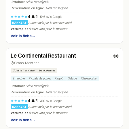
Livraison :
Non renseignée
Réservation en ligne :
Non renseignée
4.6
/5
★★★★★
· 546 avis Google
Aucun avis par la communauté
RANKEAT
Vote rapide
Aucun vote pour le moment
Voir la fiche
→
Fermé
(08:30 – 15:00, 18:00 – 22:30)
Le Continental Restaurant
€€
N° 19
Crans-Montana
Cuisine française
Européeenne
Entrecôte
Piccata de poulet
Ragoût
Salade
Cheesecake
Livraison :
Non renseignée
Réservation en ligne :
Non renseignée
4.6
/5
★★★★★
· 339 avis Google
Aucun avis par la communauté
RANKEAT
Vote rapide
Aucun vote pour le moment
Voir la fiche
→
Fermé
(10:00 – 23:30)