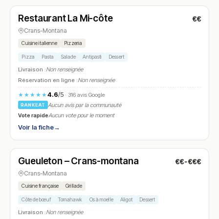
Restaurant La Mi-côte
€€
N° 20
Crans-Montana
Cuisine italienne
Pizzeria
Pizza
Pasta
Salade
Antipasti
Dessert
Livraison :
Non renseignée
Réservation en ligne :
Non renseignée
4.6
/5
★★★★★
· 316 avis Google
Aucun avis par la communauté
RANKEAT
Vote rapide
Aucun vote pour le moment
Voir la fiche
→
Fermé
(12:00 – 14:00, 18:30 – 00:00)
Gueuleton – Crans-montana
€€-€€€
N° 21
Crans-Montana
Cuisine française
Grillade
Côte de bœuf
Tomahawk
Os à moelle
Aligot
Dessert
Livraison :
Non renseignée