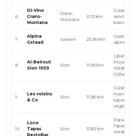
Di-Vino
Cuisine ita
Crans-
6
Crans-
0.13 km
œnothèqu
Montana
Montana
bistro
Alpina
Gastronom
7
Saanen
23.36 km
Gstaad
alpine, pa
Libanaise,
Al-Beirout
Moyen-ori
8
Sion
11.96 km
Sion 1959
Méditerra
Grillades
Cuisine du
Les voisins
marché, b
9
Sion
11.58 km
& Co
tapas,
végétarie
Espagnole
Loco
Tapas,
10
Tapas
Sion
11.83 km
Méditerra
RestoBar