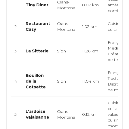
Crans-
1
Tiny Diner
0.07 km
américaine
Montana
comfort f
Restaurant
Crans-
Cuisine sui
2
1.03 km
Casy
Montana
cuisine fra
Française,
Méditerra
3
La Sitterie
Sion
11.26 km
Créative, C
de terroi...
Française,
Bouillon
Traditionne
4
de la
Sion
11.04 km
Bistrot, Cu
Cotsette
de march
Cuisine sui
cuisine
L’ardoise
Crans-
5
0.12 km
valaisanne
Valaisanne
Montana
cuisine
montagna