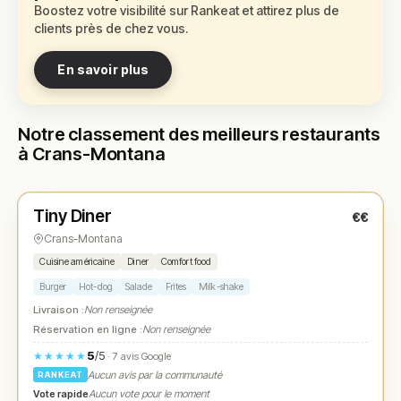
Boostez votre visibilité sur Rankeat et attirez plus de
clients près de chez vous.
En savoir plus
Notre classement des meilleurs restaurants
à Crans-Montana
Fermé
(11:00 – 22:30)
Tiny Diner
€€
N° 1
★
Crans-Montana
Cuisine américaine
Diner
Comfort food
Burger
Hot-dog
Salade
Frites
Milk-shake
Livraison :
Non renseignée
Réservation en ligne :
Non renseignée
5
/5
★★★★★
· 7 avis Google
Aucun avis par la communauté
RANKEAT
Vote rapide
Aucun vote pour le moment