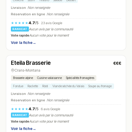
Ceviche
Sushi
Tiradito
Salade
Dessert
Livraison :
Non renseignée
Réservation en ligne :
Non renseignée
4.7
/5
★★★★★
· 23 avis Google
Aucun avis par la communauté
RANKEAT
Vote rapide
Aucun vote pour le moment
Voir la fiche
→
Fermé
(12:00 – 14:00)
Eteila Brasserie
€€€
N° 16
Crans-Montana
Brasserie alpine
Cuisine valaisanne
Spécialités fromagères
Fondue
Raclette
Rösti
Viande séchée du Valais
Soupe au fromage
Livraison :
Non renseignée
Réservation en ligne :
Non renseignée
4.7
/5
★★★★★
· 6 avis Google
Aucun avis par la communauté
RANKEAT
Vote rapide
Aucun vote pour le moment
Voir la fiche
→