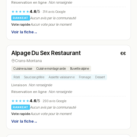
Réservation en ligne :
Non renseignée
4.6
/5
★★★★★
· 314 avis Google
Aucun avis par la communauté
RANKEAT
Vote rapide
Aucun vote pour le moment
Voir la fiche
→
Fermé
(10:00 – 18:00)
Alpage Du Sex Restaurant
€€
N° 22
Crans-Montana
Cuisine suisse
Cuisine montagnarde
Buvette alpine
Rösti
Saucisse grillée
Assiette valaisanne
Fromage
Dessert
Livraison :
Non renseignée
Réservation en ligne :
Non renseignée
4.6
/5
★★★★★
· 293 avis Google
Aucun avis par la communauté
RANKEAT
Vote rapide
Aucun vote pour le moment
Voir la fiche
→
Fermé
(09:00 – 16:00)