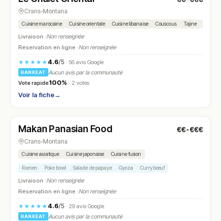
Crans-Montana
Cuisine marocaine
Cuisine orientale
Cuisine libanaise
Couscous
Tajine
Méchou
Livraison :
Non renseignée
Réservation en ligne :
Non renseignée
4.6
/5
★★★★★
· 56 avis Google
Aucun avis par la communauté
RANKEAT
100%
Vote rapide
· 2 votes
Voir la fiche
→
Fermé
(12:00 – 14:30, 18:30 – 22:30)
Makan Panasian Food
€€-€€€
N° 27
Crans-Montana
Cuisine asiatique
Cuisine japonaise
Cuisine fusion
Ramen
Poke bowl
Salade de papaye
Gyoza
Curry bœuf
Livraison :
Non renseignée
Réservation en ligne :
Non renseignée
4.6
/5
★★★★★
· 29 avis Google
Aucun avis par la communauté
RANKEAT