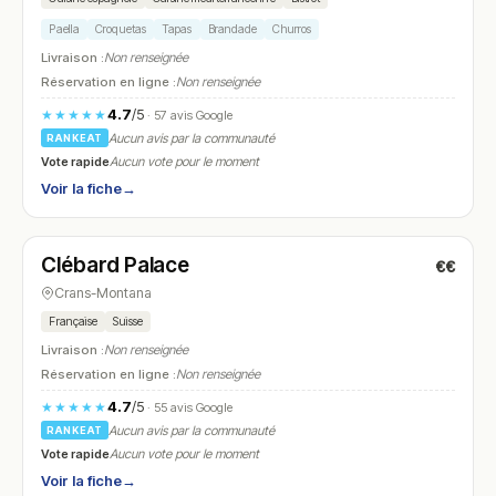
Paella
Croquetas
Tapas
Brandade
Churros
Livraison :
Non renseignée
Réservation en ligne :
Non renseignée
4.7
/5
★★★★★
· 57 avis Google
Aucun avis par la communauté
RANKEAT
Vote rapide
Aucun vote pour le moment
Voir la fiche
→
Fermé
Clébard Palace
€€
N° 13
Crans-Montana
Française
Suisse
Livraison :
Non renseignée
Réservation en ligne :
Non renseignée
4.7
/5
★★★★★
· 55 avis Google
Aucun avis par la communauté
RANKEAT
Vote rapide
Aucun vote pour le moment
Voir la fiche
→