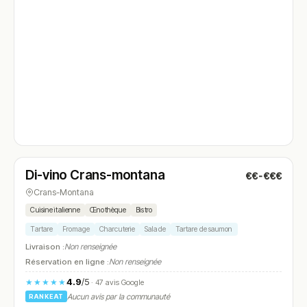
Fermé
(11:00 – 22:00)
Di-vino Crans-montana
€€-€€€
N° 4
Crans-Montana
Cuisine italienne
Œnothèque
Bistro
Tartare
Fromage
Charcuterie
Salade
Tartare de saumon
Livraison :
Non renseignée
Réservation en ligne :
Non renseignée
4.9
/5
★★★★★
· 47 avis Google
Aucun avis par la communauté
RANKEAT