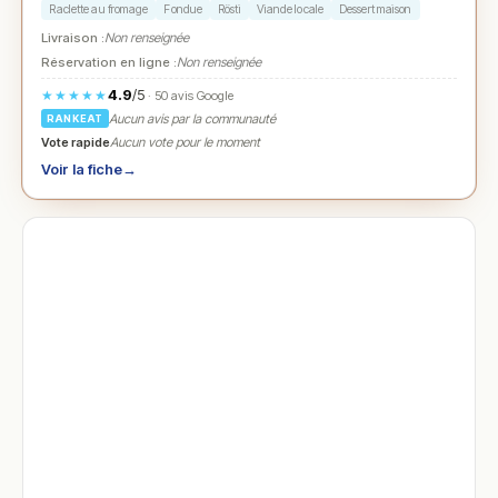
Raclette au fromage
Fondue
Rösti
Viande locale
Dessert maison
Livraison :
Non renseignée
Réservation en ligne :
Non renseignée
4.9
/5
★★★★★
· 50 avis Google
Aucun avis par la communauté
RANKEAT
Vote rapide
Aucun vote pour le moment
Voir la fiche
→