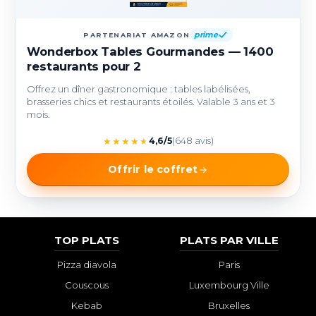
prime
PARTENARIAT AMAZON
Wonderbox Tables Gourmandes — 1400
restaurants pour 2
Offrez un dîner gastronomique : tables labélisées,
brasseries chics et restaurants étoilés. Valable 3 ans et 3
mois.
★
★
★
★
★
4,6/5
(648 avis)
Offrir le coffret
TOP PLATS
PLATS PAR VILLE
Pizza diavola
Paris
Couscous
Luxembourg Ville
Kebab
Bruxelles