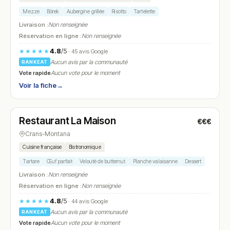
Mezze
Börek
Aubergine grillée
Risotto
Tartelette
Livraison :
Non renseignée
Réservation en ligne :
Non renseignée
4.8
/5
★★★★★
· 45 avis Google
Aucun avis par la communauté
RANKEAT
Vote rapide
Aucun vote pour le moment
Voir la fiche
→
Fermé
Restaurant La Maison
€€€
N° 7
Crans-Montana
Cuisine française
Bistronomique
Tartare
Œuf parfait
Velouté de butternut
Planche valaisanne
Dessert
Livraison :
Non renseignée
Réservation en ligne :
Non renseignée
4.8
/5
★★★★★
· 44 avis Google
Aucun avis par la communauté
RANKEAT
Vote rapide
Aucun vote pour le moment