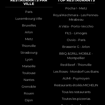
RESTAURANTS PAR
TOP RESTAURANTS
VILLE
Pocha ! - Metz
Paris
Royal Kechmara - Les Pennes-
Luxembourg Ville
Mirabeau
Bruxelles
A Vista - Porto-Vecchio
Arlon
FILS - Limoges
Metz
Ovvio - Paris
Thionville
Brasserie G - Arlon
Strasbourg
BBQ &GRILL MOBILE -
Montpellier
Lyon
Red Beef - Thionville
Marseille
Les Roses - Mondorf-Les-Bains
Toulouse
AUMI - Puymoyen
Nantes
Restaurants étoilés MICHELIN
Grenoble
Tous les restaurants
Rouen
Toutes les pizzerias
Dijon