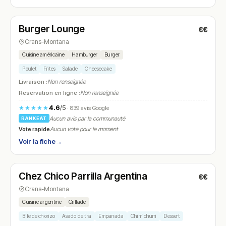
Fermé
(12:00 – 14:00, 18:00 – 22:00)
Burger Lounge
€€
N° 17
Crans-Montana
Cuisine américaine
Hamburger
Burger
Poulet
Frites
Salade
Cheesecake
Livraison :
Non renseignée
Réservation en ligne :
Non renseignée
4.6
/5
★★★★★
· 839 avis Google
Aucun avis par la communauté
RANKEAT
Vote rapide
Aucun vote pour le moment
Voir la fiche
→
Fermé
(11:30 – 14:00, 18:00 – 22:00)
Chez Chico Parrilla Argentina
€€
N° 18
Crans-Montana
Cuisine argentine
Grillade
Bife de chorizo
Asado de tira
Empanada
Chimichurri
Dessert