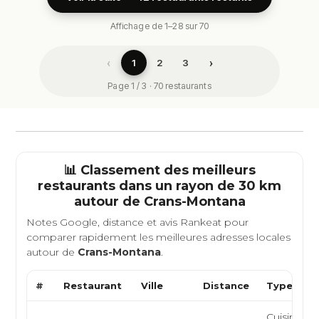
Affichage de 1–28 sur 70
‹
›
1
2
3
Page 1 / 3 · 70 restaurants
📊 Classement des meilleurs
restaurants dans un rayon de 30 km
autour de
Crans-Montana
Notes Google, distance et avis Rankeat pour
comparer rapidement les meilleures adresses locales
autour de
Crans-Montana
.
#
Restaurant
Ville
Distance
Type de C
Cuisine