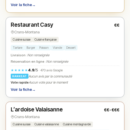
Voir la fiche
→
Fermé
(11:30 – 00:00)
Restaurant Casy
€€
N° 2
★
Crans-Montana
Cuisine suisse
Cuisine française
Tartare
Burger
Poisson
Viande
Dessert
Livraison :
Non renseignée
Réservation en ligne :
Non renseignée
4.9
/5
★★★★★
· 470 avis Google
Aucun avis par la communauté
RANKEAT
Vote rapide
Aucun vote pour le moment
Voir la fiche
→
Fermé
(07:30 – 22:00)
L’ardoise Valaisanne
€€-€€€
N° 3
★
Crans-Montana
Cuisine suisse
Cuisine valaisanne
Cuisine montagnarde