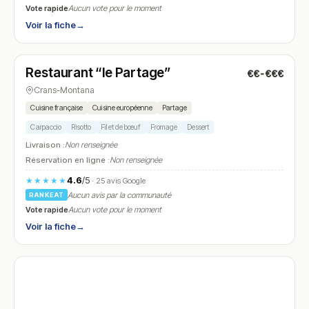
Vote rapide
Aucun vote pour le moment
Voir la fiche
→
Fermé
(12:00 – 14:00, 19:00 – 21:00)
Restaurant “le Partage”
€€-€€€
N° 28
Crans-Montana
Cuisine française
Cuisine européenne
Partage
Carpaccio
Risotto
Filet de bœuf
Fromage
Dessert
Livraison :
Non renseignée
Réservation en ligne :
Non renseignée
4.6
/5
★★★★★
· 25 avis Google
Aucun avis par la communauté
RANKEAT
Vote rapide
Aucun vote pour le moment
Voir la fiche
→