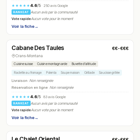
4.6
/5
★★★★★
· 250 avis Google
Aucun avis par la communauté
RANKEAT
Vote rapide
Aucun vote pour le moment
Voir la fiche
→
Fermé
(09:00 – 15:00)
Cabane Des Taules
€€-€€€
N° 25
Crans-Montana
Cuisine suisse
Cuisine montagnarde
Buvette d’altitude
Raclette au fromage
Polenta
Soupe maison
Grillade
Saucisse grillée
Livraison :
Non renseignée
Réservation en ligne :
Non renseignée
4.6
/5
★★★★★
· 83 avis Google
Aucun avis par la communauté
RANKEAT
Vote rapide
Aucun vote pour le moment
Voir la fiche
→
Fermé
(12:00 – 14:00, 18:00 – 21:00)
Le Chalet Oriental
€€-€€€
N° 26