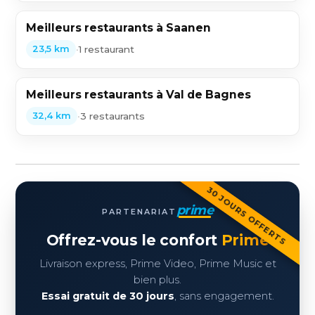
Meilleurs restaurants à Saanen
•
1 restaurant
23,5 km
Meilleurs restaurants à Val de Bagnes
•
3 restaurants
32,4 km
30 JOURS OFFERTS
prime
PARTENARIAT
Offrez-vous le confort
Prime
Livraison express, Prime Video, Prime Music et
bien plus.
Essai gratuit de 30 jours
, sans engagement.