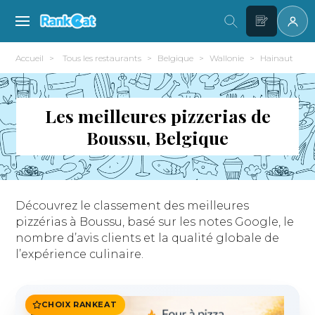
Accueil
Tous les restaurants
Belgique
Wallonie
Hainaut
B
Les meilleures pizzerias de
Boussu, Belgique
Découvrez le classement des meilleures
pizzérias à Boussu, basé sur les notes Google, le
nombre d’avis clients et la qualité globale de
l’expérience culinaire.
CHOIX RANKEAT