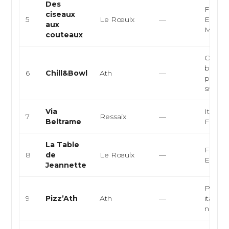
Des
França
ciseaux
5
Le Rœulx
—
Europ
aux
Moder
couteaux
Cuisine
bowl
6
Chill&Bowl
Ath
—
person
smoot
Via
Italien
7
Ressaix
—
Beltrame
França
La Table
França
8
de
Le Rœulx
—
Europ
Jeannette
Pizzeri
9
Pizz’Ath
Ath
—
italien
napolita