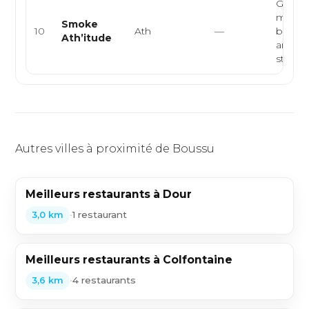
Grillad
maturé
Smoke
10
Ath
—
barbe
Ath’itude
améric
steakho
Autres villes à proximité de Boussu
Meilleurs restaurants à Dour
•
1 restaurant
3,0 km
Meilleurs restaurants à Colfontaine
•
4 restaurants
3,6 km