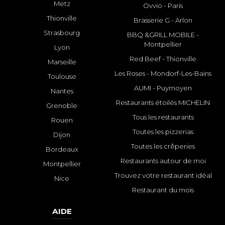
Metz
Ovvio - Paris
Thionville
Brasserie G - Arlon
Strasbourg
BBQ &GRILL MOBILE -
Montpellier
Lyon
Red Beef - Thionville
Marseille
Les Roses - Mondorf-Les-Bains
Toulouse
AUMI - Puymoyen
Nantes
Restaurants étoilés MICHELIN
Grenoble
Tous les restaurants
Rouen
Toutes les pizzerias
Dijon
Toutes les crêperies
Bordeaux
Restaurants autour de moi
Montpellier
Trouvez votre restaurant idéal
Nice
Restaurant du mois
AIDE