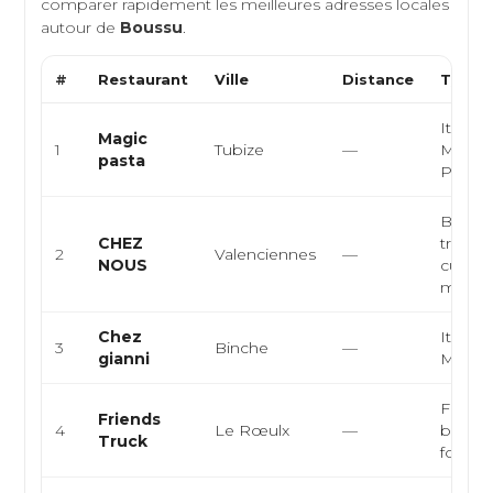
comparer rapidement les meilleures adresses locales
autour de
Boussu
.
#
Restaurant
Ville
Distance
Type d
Italien
Magic
1
Tubize
—
Médite
pasta
Pâtes
Bistrot
CHEZ
traditi
2
Valenciennes
—
NOUS
cuisine
maiso..
Chez
Italien
3
Binche
—
gianni
Médit
Food t
Friends
4
Le Rœulx
—
burger
Truck
food