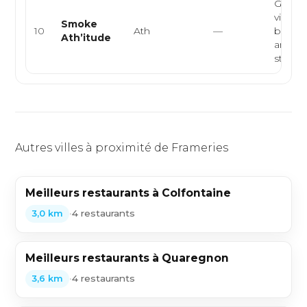
Grillad
viande
Smoke
10
Ath
—
barbe
Ath’itude
améric
steakho
Autres villes à proximité de Frameries
Meilleurs restaurants à Colfontaine
•
4 restaurants
3,0 km
Meilleurs restaurants à Quaregnon
•
4 restaurants
3,6 km