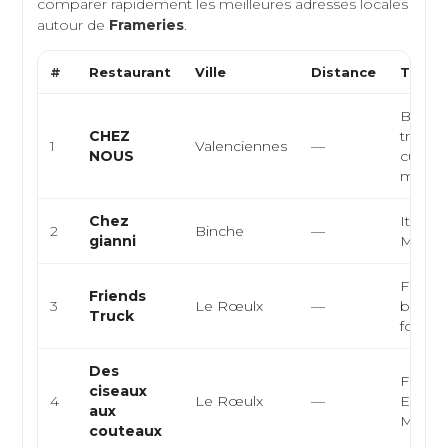
comparer rapidement les meilleures adresses locales
autour de
Frameries
.
#
Restaurant
Ville
Distance
Type d
Bistrot
CHEZ
traditi
1
Valenciennes
—
NOUS
cuisine
maiso..
Chez
Italien
2
Binche
—
gianni
Médit
Food t
Friends
3
Le Rœulx
—
burger
Truck
food
Des
França
ciseaux
4
Le Rœulx
—
Europ
aux
Moder
couteaux