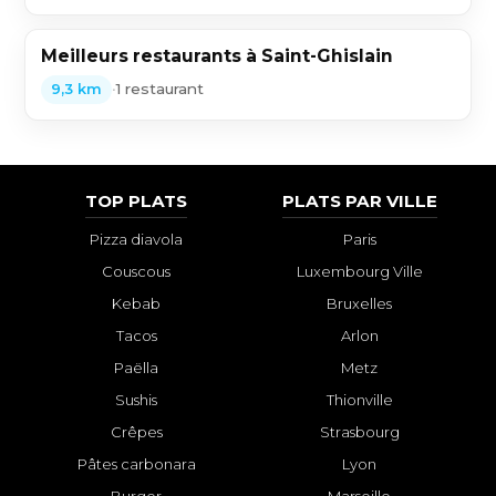
Meilleurs restaurants à Saint-Ghislain
•
1 restaurant
9,3 km
TOP PLATS
PLATS PAR VILLE
Pizza diavola
Paris
Couscous
Luxembourg Ville
Kebab
Bruxelles
Tacos
Arlon
Paëlla
Metz
Sushis
Thionville
Crêpes
Strasbourg
Pâtes carbonara
Lyon
Burger
Marseille