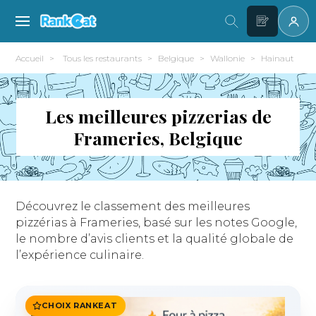
Accueil
Tous les restaurants
Belgique
Wallonie
Hainaut
F
Les meilleures pizzerias de
Frameries, Belgique
Découvrez le classement des meilleures
pizzérias à Frameries, basé sur les notes Google,
le nombre d’avis clients et la qualité globale de
l’expérience culinaire.
CHOIX RANKEAT