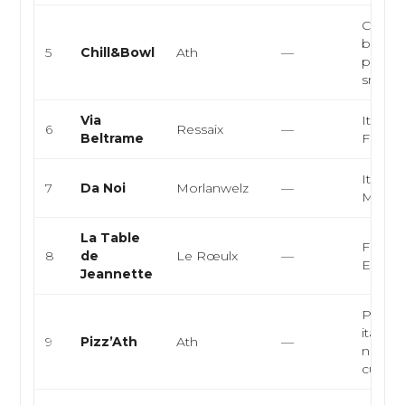
Cuisine
bowl
5
Chill&Bowl
Ath
—
person
smoot
Via
Italien
6
Ressaix
—
Beltrame
França
Italien
7
Da Noi
Morlanwelz
—
Médit
La Table
França
8
de
Le Rœulx
—
Europ
Jeannette
Pizzeri
italien
9
Pizz’Ath
Ath
—
napolit
cuisi...