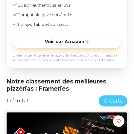
Cuisson authentique en 60s
Compatible gaz / bois / pellets
Transportable et compact
Voir sur Amazon
En tant que Partenaire Amazon, Rankeat perçoit une commission
sur les achats éligibles. Prix et disponibilité susceptibles d'évoluer.
Notre classement des meilleures
pizzérias : Frameries
1 résultat
Carte