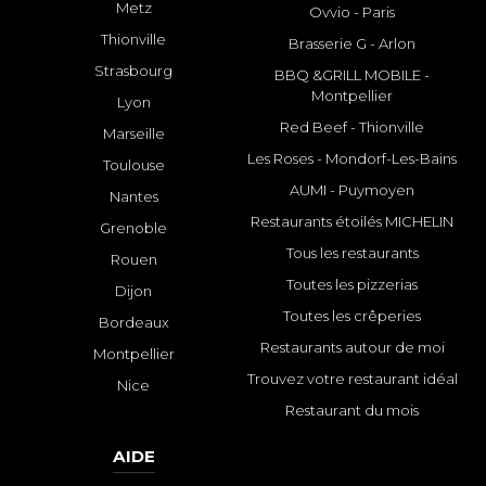
Metz
Ovvio - Paris
Thionville
Brasserie G - Arlon
Strasbourg
BBQ &GRILL MOBILE -
Montpellier
Lyon
Red Beef - Thionville
Marseille
Les Roses - Mondorf-Les-Bains
Toulouse
AUMI - Puymoyen
Nantes
Restaurants étoilés MICHELIN
Grenoble
Tous les restaurants
Rouen
Toutes les pizzerias
Dijon
Toutes les crêperies
Bordeaux
Restaurants autour de moi
Montpellier
Trouvez votre restaurant idéal
Nice
Restaurant du mois
AIDE