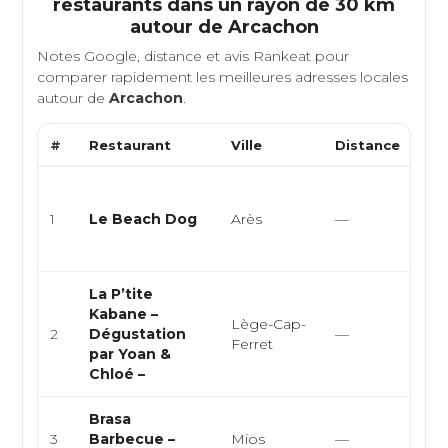
restaurants dans un rayon de 30 km
autour de
Arcachon
Notes Google, distance et avis Rankeat pour
comparer rapidement les meilleures adresses locales
autour de
Arcachon
.
#
Restaurant
Ville
Distance
Typ
Cui
mex
1
Le Beach Dog
Arès
—
foo
rapi
La P’tite
Cui
Kabane –
Lège-Cap-
fru
2
Dégustation
—
Ferret
dég
par Yoan &
huît
Chloé –
Brasa
Bar
3
Barbecue –
Mios
—