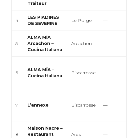
tra
Traiteur
LES PIADINES
Ita
4
Le Porge
—
DE SEVERINE
Fra
ALMA MÍA
Piz
5
Arcachon –
Arcachon
—
ital
Cucina Italiana
bar
Cui
ALMA MÍA –
cui
6
Biscarrosse
—
Cucina Italiana
méd
pizz
Cui
cui
7
L’annexe
Biscarrosse
—
ga
bis
Maison Nacre –
Fra
8
Restaurant
Arès
—
Eu