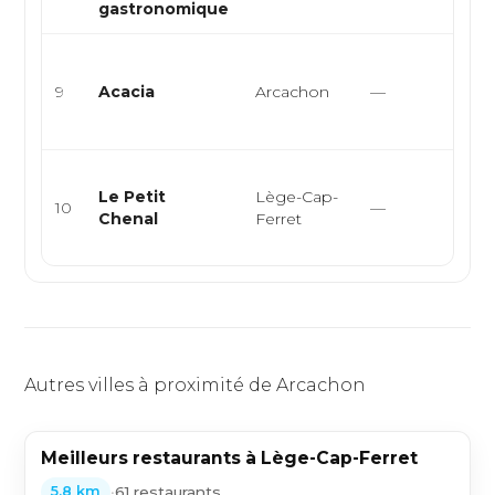
gastronomique
Bis
cui
9
Acacia
Arcachon
—
cui
cuis
Cui
Le Petit
Lège-Cap-
fru
10
—
Chenal
Ferret
dég
huît
Autres villes à proximité de Arcachon
Meilleurs restaurants à Lège-Cap-Ferret
•
61 restaurants
5,8 km