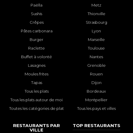
Paëlla
Metz
Sushis
Thionville
Crêpes
Strasbourg
Pâtes carbonara
Lyon
Burger
Marseille
Raclette
Toulouse
Buffet à volonté
Nantes
Lasagnes
Grenoble
Moules frites
Rouen
Tapas
Dijon
Tous les plats
Bordeaux
Tous les plats autour de moi
Montpellier
Toutes les catégories de plat
Tous les pays et villes
RESTAURANTS PAR
TOP RESTAURANTS
VILLE