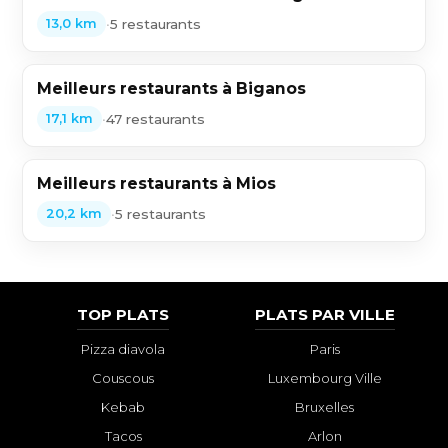
•
5 restaurants
13,0 km
Meilleurs restaurants à Biganos
•
47 restaurants
17,1 km
Meilleurs restaurants à Mios
•
5 restaurants
20,2 km
TOP PLATS
PLATS PAR VILLE
Pizza diavola
Paris
Couscous
Luxembourg Ville
Kebab
Bruxelles
Tacos
Arlon