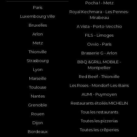
Pocha ! - Metz
Paris
Royal Kechmara - Les Pennes-
Luxembourg Ville
Mirabeau
Bruxelles
A Vista - Porto-Vecchio
Arlon
FILS - Limoges
Metz
Ovvio - Paris
Thionville
Brasserie G - Arlon
Strasbourg
BBQ &GRILL MOBILE -
Montpellier
Lyon
Red Beef - Thionville
Marseille
Les Roses - Mondorf-Les-Bains
Toulouse
AUMI - Puymoyen
Nantes
Restaurants étoilés MICHELIN
Grenoble
Tous les restaurants
Rouen
Toutes les pizzerias
Dijon
Toutes les crêperies
Bordeaux