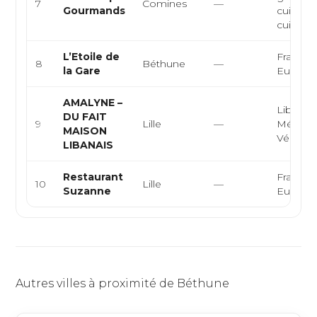
7
Comines
—
Gourmands
cuisine 
cuisine tr
L’Etoile de
Français
8
Béthune
—
la Gare
Europé
AMALYNE –
Libanais
DU FAIT
9
Lille
—
Méditer
MAISON
Végétar
LIBANAIS
Restaurant
Français
10
Lille
—
Suzanne
Europé
Autres villes à proximité de Béthune