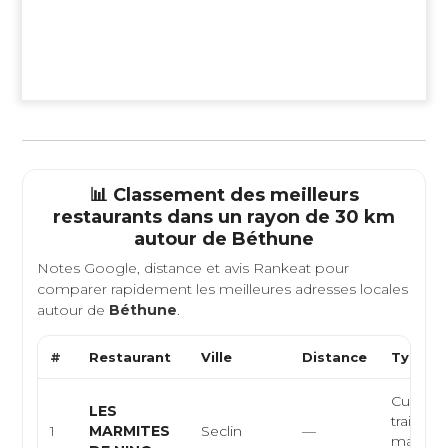
📊 Classement des meilleurs
restaurants dans un rayon de 30 km
autour de
Béthune
Notes Google, distance et avis Rankeat pour
comparer rapidement les meilleures adresses locales
autour de
Béthune
.
#
Restaurant
Ville
Distance
Type de
Cuisine 
LES
traiteur,
1
MARMITES
Seclin
—
maison,