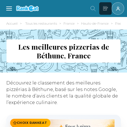
Accueil
Tous les restaurants
France
Hauts-de-France
Pas-de-
Les meilleures pizzerias de
Béthune, France
Découvrez le classement des meilleures
pizzérias à Béthune, basé sur les notes Google,
le nombre d’avis clients et la qualité globale de
l’expérience culinaire.
CHOIX RANKEAT