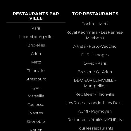
RESTAURANTS PAR
TOP RESTAURANTS
VILLE
Pocha ! - Metz
Paris
Royal Kechmara - Les Pennes-
Luxembourg Ville
Mirabeau
Bruxelles
A Vista - Porto-Vecchio
Arlon
FILS - Limoges
Metz
Ovvio - Paris
Thionville
Brasserie G - Arlon
Strasbourg
BBQ &GRILL MOBILE -
Montpellier
Lyon
Red Beef - Thionville
Marseille
Les Roses - Mondorf-Les-Bains
Toulouse
AUMI - Puymoyen
Nantes
Restaurants étoilés MICHELIN
Grenoble
Tous les restaurants
Rouen