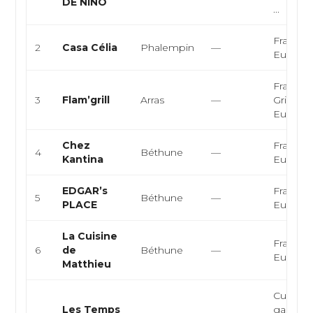
DE NINO
...
Français
2
Casa Célia
Phalempin
—
Europé
Français
3
Flam’grill
Arras
—
Grillades
Europé
Chez
Français
4
Béthune
—
Kantina
Europé
EDGAR’s
Français
5
Béthune
—
PLACE
Europé
La Cuisine
Français
6
de
Béthune
—
Europé
Matthieu
Cuisine
Les Temps
gastron