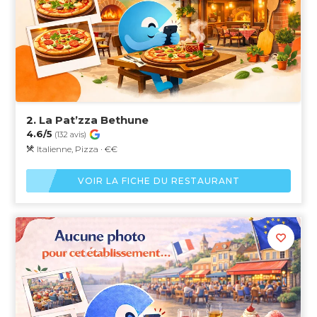
2.
La Pat’zza Bethune
4.6/5
(132 avis)
Italienne, Pizza · €€
VOIR LA FICHE DU RESTAURANT