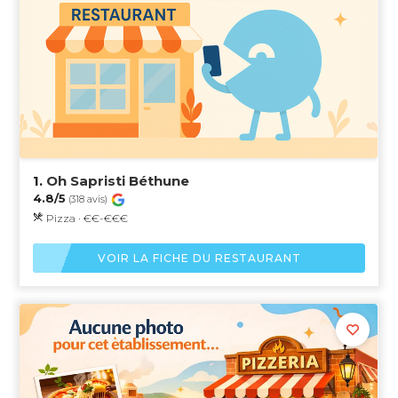
1.
Oh Sapristi Béthune
4.8/5
(318 avis)
Pizza · €€-€€€
VOIR LA FICHE DU RESTAURANT