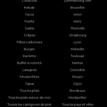
Couscous
Luxembourg Ville
Kebab
Bruxelles
Tacos
Arlon
Paëlla
Metz
Sushis
Thionville
Crêpes
Strasbourg
Pâtes carbonara
Lyon
Burger
Marseille
Raclette
Toulouse
Buffet à volonté
Nantes
Lasagnes
Grenoble
Moules frites
Rouen
Tapas
Dijon
Tous les plats
Bordeaux
Tous les plats autour de moi
Montpellier
Toutes les catégories de plat
Tous les pays et villes