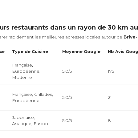
urs restaurants dans un rayon de 30 km a
rer rapidement les meilleures adresses locales autour de
Brive-
ce
Type de Cuisine
Moyenne Google
Nb Avis Goog
Française,
Européenne,
5.0/5
175
Moderne
Française, Grillades,
5.0/5
21
Européenne
Japonaise,
5.0/5
8
Asiatique, Fusion