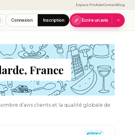
Espace Pro
Aide
Contact
Blog
Connexion
Inscription
Écrire un avis
K
llarde, France
nombre d’avis clients et la qualité globale de
prime