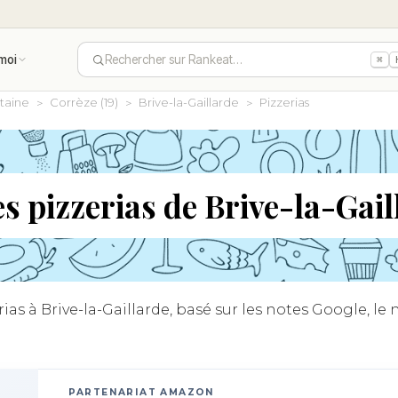
moi
Rechercher sur Rankeat…
⌘
taine
Corrèze (19)
Brive-la-Gaillarde
Pizzerias
s pizzerias de Brive-la-Gai
as à Brive-la-Gaillarde, basé sur les notes Google, le 
PARTENARIAT AMAZON