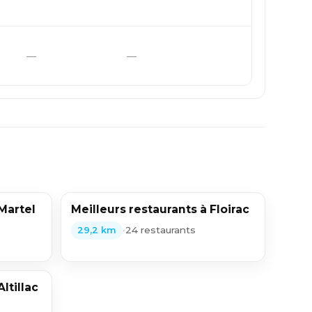
—
—
 Martel
Meilleurs restaurants à Floirac
•
24 restaurants
29,2 km
ltillac