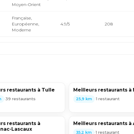
Moyen-Orient
Française,
Européenne,
4.9/5
208
Moderne
rs restaurants à Tulle
Meilleurs restaurants à
•
39 restaurants
•
1 restaurant
m
25,9 km
rs restaurants à
Meilleurs restaurants à A
nac-Lascaux
•
1 restaurant
35,2 km