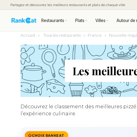
Partagez et découvrez les meilleurs restaurants et plats de chaque ville
Restaurants
Plats
Villes
Autour de 
Accueil
Tous les restaurants
France
Nouvelle-Aqui
Les meilleure
Découvrez le classement des meilleures pizzéri
l’expérience culinaire.
CHOIX RANKEAT