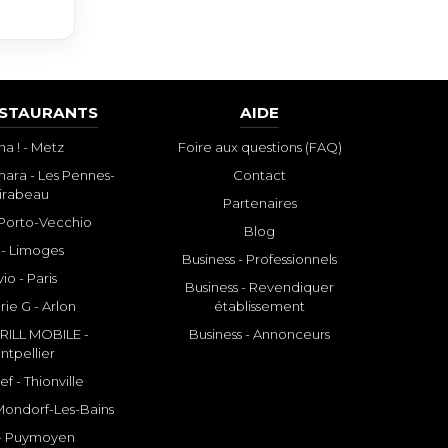
ESTAURANTS
AIDE
a ! - Metz
Foire aux questions (FAQ)
ara - Les Pennes-
Contact
irabeau
Partenaires
- Porto-Vecchio
Blog
 - Limoges
Business - Professionnels
io - Paris
Business - Revendiquer
rie G - Arlon
établissement
ILL MOBILE -
Business - Annonceurs
ntpellier
f - Thionville
 Mondorf-Les-Bains
- Puymoyen