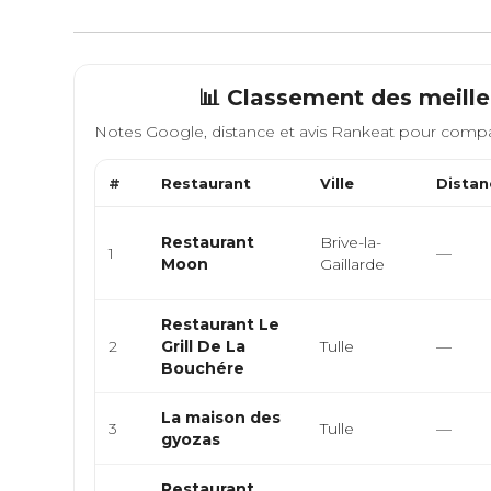
📊 Classement des meille
Notes Google, distance et avis Rankeat pour compa
#
Restaurant
Ville
Distan
Restaurant
Brive-la-
1
—
Moon
Gaillarde
Restaurant Le
2
Grill De La
Tulle
—
Bouchére
La maison des
3
Tulle
—
gyozas
Restaurant