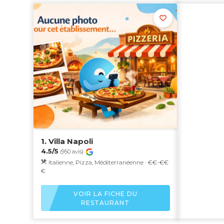
1.
Villa Napoli
4.5/5
(950 avis)
Italienne, Pizza, Méditerranéenne · €€-€€
€
VOIR LA FICHE DU
RESTAURANT