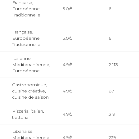
Française,
Européenne,
5.0/5
6
Traditionnelle
Française,
Européenne,
5.0/5
6
Traditionnelle
Italienne,
Méditerranéenne,
4.9/5
2 113
Européenne
Gastronomique,
cuisine créative,
4.9/5
871
cuisine de saison
Pizzeria, italien,
4.9/5
319
trattoria
Libanaise,
Méditerranéenne,
4.9/5
239