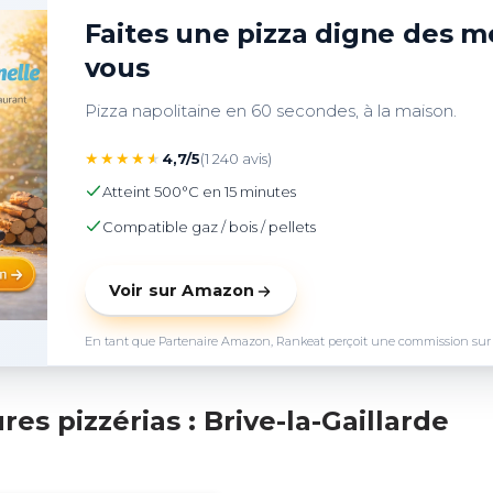
Faites une pizza digne des me
vous
Pizza napolitaine en 60 secondes, à la maison.
★
★
★
★
★
4,7/5
(1 240 avis)
Atteint 500°C en 15 minutes
Compatible gaz / bois / pellets
Voir sur Amazon
En tant que Partenaire Amazon, Rankeat perçoit une commission sur les 
es pizzérias : Brive-la-Gaillarde