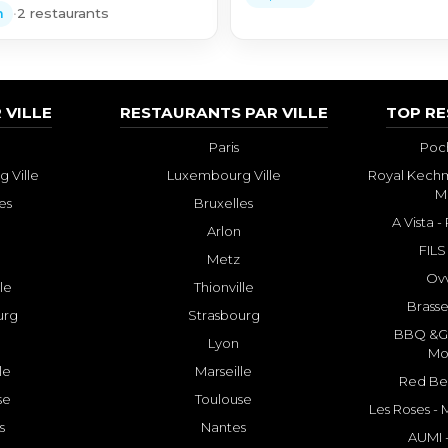
•
2 restaurants
m
 VILLE
RESTAURANTS PAR VILLE
TOP R
Paris
Poch
 Ville
Luxembourg Ville
Royal Kechm
M
es
Bruxelles
A Vista 
Arlon
FILS
Metz
Ovv
lle
Thionville
Brasse
urg
Strasbourg
BBQ &GR
Lyon
Mo
le
Marseille
Red Bee
se
Toulouse
Les Roses -
s
Nantes
AUMI 