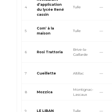
d’application
4
Tulle
—
du lycée René
cassin
Com’ à la
5
Tulle
—
maison
Brive-la-
6
Rosi Trattoria
—
Gaillarde
7
Cueillette
Altillac
—
Montignac-
8
Mozzica
—
Lascaux
9
LE LIBAN
Tulle
—