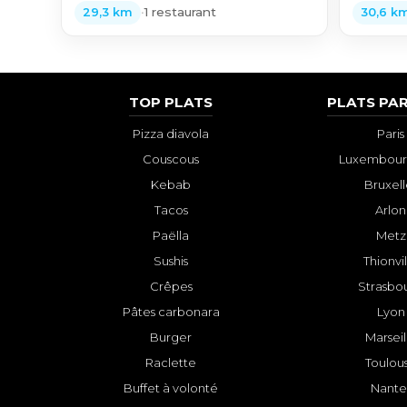
•
1 restaurant
29,3 km
30,6 k
TOP PLATS
PLATS PAR
Pizza diavola
Paris
Couscous
Luxembourg
Kebab
Bruxell
Tacos
Arlon
Paëlla
Metz
Sushis
Thionvi
Crêpes
Strasbo
Pâtes carbonara
Lyon
Burger
Marseil
Raclette
Toulou
Buffet à volonté
Nante