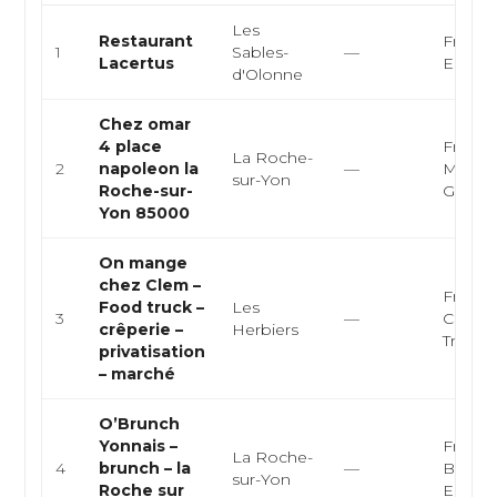
Les
Restaurant
Françai
1
Sables-
—
Lacertus
Europ
d'Olonne
Chez omar
4 place
Françai
La Roche-
2
napoleon la
—
Médite
sur-Yon
Roche-sur-
Grillad
Yon 85000
On mange
chez Clem –
Françai
Food truck –
Les
3
—
Crêper
crêperie –
Herbiers
Truck
privatisation
– marché
O’Brunch
Yonnais –
Françai
La Roche-
4
brunch – la
—
Brunch
sur-Yon
Roche sur
Europ