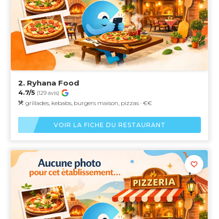
2.
Ryhana Food
4.7/5
(129 avis)
grillades, kebabs, burgers maison, pizzas · €€
VOIR LA FICHE DU RESTAURANT