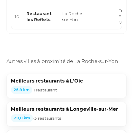
Françai
Restaurant
La Roche-
10
—
Europ
les Reflets
sur-Yon
Moder
Autres villes à proximité de La Roche-sur-Yon
Meilleurs restaurants à L'Oie
•
1 restaurant
25,8 km
Meilleurs restaurants à Longeville-sur-Mer
•
3 restaurants
29,0 km