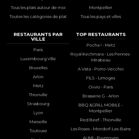
Tous les plats autour de moi
Montpellier
Toutes les catégories de plat
Tous les pays et villes
RESTAURANTS PAR
TOP RESTAURANTS
VILLE
Pocha ! - Metz
Paris
Royal Kechmara - Les Pennes-
Luxembourg Ville
Mirabeau
Bruxelles
A Vista - Porto-Vecchio
Arlon
FILS - Limoges
Metz
Ovvio - Paris
Thionville
Brasserie G - Arlon
Strasbourg
BBQ &GRILL MOBILE -
Montpellier
Lyon
Red Beef - Thionville
Marseille
Les Roses - Mondorf-Les-Bains
Toulouse
AUMI - Puymoyen