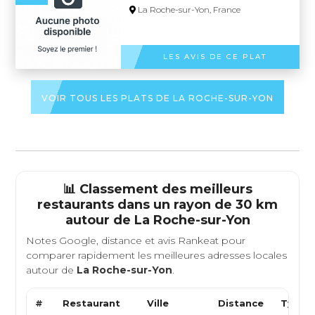
La Roche-sur-Yon, France
LES AVIS DE CE PLAT
VOIR TOUS LES PLATS DE LA ROCHE-SUR-YON
📊 Classement des meilleurs
restaurants dans un rayon de 30 km
autour de
La Roche-sur-Yon
Notes Google, distance et avis Rankeat pour
comparer rapidement les meilleures adresses locales
autour de
La Roche-sur-Yon
.
#
Restaurant
Ville
Distance
Type d