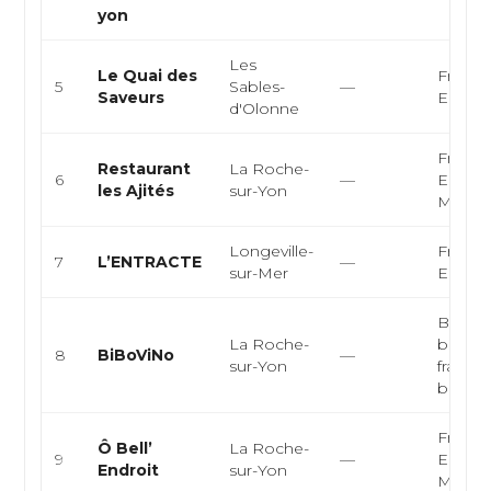
yon
Les
Le Quai des
Françai
5
Sables-
—
Saveurs
Europ
d'Olonne
Françai
Restaurant
La Roche-
6
—
Europ
les Ajités
sur-Yon
Moder
Longeville-
Françai
7
L’ENTRACTE
—
sur-Mer
Europ
Bar à v
La Roche-
bistro
8
BiBoViNo
—
sur-Yon
françai
burgers
Françai
Ô Bell’
La Roche-
9
—
Europ
Endroit
sur-Yon
Moder