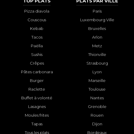
TOP PLATS
PLATS PAR VILLE
Pizza diavola
Paris
Couscous
Luxembourg Ville
Kebab
Bruxelles
Tacos
Arlon
Paëlla
Metz
Sushis
Thionville
Crêpes
Strasbourg
Pâtes carbonara
Lyon
Burger
Marseille
Raclette
Toulouse
Buffet à volonté
Nantes
Lasagnes
Grenoble
Moules frites
Rouen
Tapas
Dijon
Tous les plats
Bordeaux