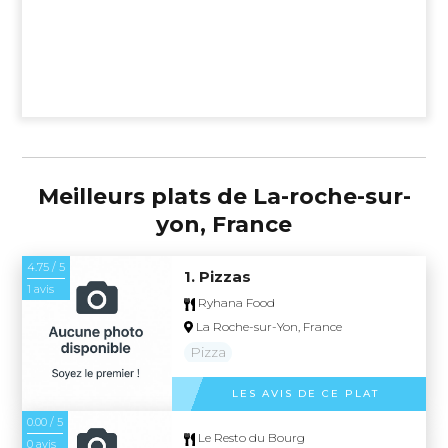
Meilleurs plats de La-roche-sur-
yon, France
4.75 / 5
1. Pizzas
1 avis
Ryhana Food
La Roche-sur-Yon, France
Pizza
LES AVIS DE CE PLAT
0.00 / 5
Le Resto du Bourg
0 avis