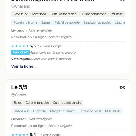
Challans
Food truck
Street food
Restauration rapide
Cuisine vendéenne
Rôtisserie
Poulet à la broche
Burger
Falafel de mogette
Sandwich au poulet
Légumes de sai
Livraison :
Non renseignée
Réservation en ligne :
Non renseignée
5
/5
★★★★★
· 120 avis Google
Aucun avis par la communauté
RANKEAT
Vote rapide
Aucun vote pour le moment
Voir la fiche
→
Fermé
Le 5/5
€€
N° 9
Cholet
Bistrot
Cuisine française
Cuisine traditionnelle
Plat du jour
Entrecôte
Magret de canard
Tartare de bœuf
Mille-feuille
Livraison :
Non renseignée
Réservation en ligne :
Non renseignée
5
/5
★★★★★
· 114 avis Google