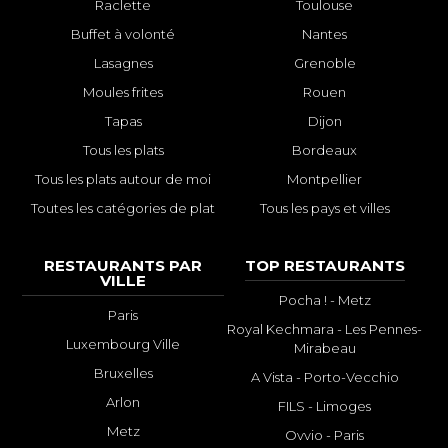
Raclette
Toulouse
Buffet à volonté
Nantes
Lasagnes
Grenoble
Moules frites
Rouen
Tapas
Dijon
Tous les plats
Bordeaux
Tous les plats autour de moi
Montpellier
Toutes les catégories de plat
Tous les pays et villes
RESTAURANTS PAR
TOP RESTAURANTS
VILLE
Pocha ! - Metz
Paris
Royal Kechmara - Les Pennes-
Luxembourg Ville
Mirabeau
Bruxelles
A Vista - Porto-Vecchio
Arlon
FILS - Limoges
Metz
Ovvio - Paris