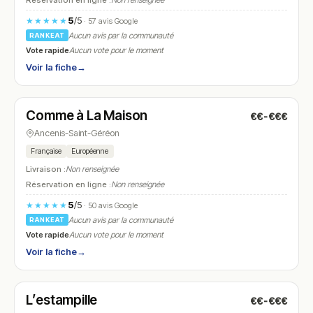
Réservation en ligne :
Non renseignée
5
/5
★★★★★
· 57 avis Google
Aucun avis par la communauté
RANKEAT
Vote rapide
Aucun vote pour le moment
Voir la fiche
→
Fermé
(11:00 – 14:00, 18:00 – 21:00)
Comme à La Maison
€€-€€€
N° 18
Ancenis-Saint-Géréon
Française
Européenne
Livraison :
Non renseignée
Réservation en ligne :
Non renseignée
5
/5
★★★★★
· 50 avis Google
Aucun avis par la communauté
RANKEAT
Vote rapide
Aucun vote pour le moment
Voir la fiche
→
Ouvert
(10:00 – 13:00, 15:00 – 23:00)
L’estampille
€€-€€€
N° 19