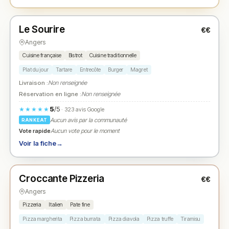
Fermé
Le Sourire
€€
N° 2
★
Angers
Cuisine française
Bistrot
Cuisine traditionnelle
Plat du jour
Tartare
Entrecôte
Burger
Magret
Livraison :
Non renseignée
Réservation en ligne :
Non renseignée
5
/5
★★★★★
· 323 avis Google
Aucun avis par la communauté
RANKEAT
Vote rapide
Aucun vote pour le moment
Voir la fiche
→
Fermé
(12:00 – 14:00, 19:00 – 22:00)
Croccante Pizzeria
€€
N° 3
★
Angers
Pizzeria
Italien
Pate fine
Pizza margherita
Pizza burrata
Pizza diavola
Pizza truffe
Tiramisu