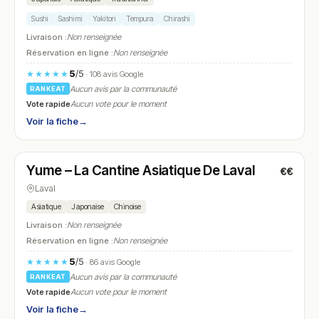
Sushi
Sashimi
Yakitori
Tempura
Chirashi
Livraison :
Non renseignée
Réservation en ligne :
Non renseignée
5
/5
★★★★★
· 108 avis Google
Aucun avis par la communauté
RANKEAT
Vote rapide
Aucun vote pour le moment
Voir la fiche
→
Fermé
(11:30 – 13:30)
Yume – La Cantine Asiatique De Laval
€€
N° 12
Laval
Asiatique
Japonaise
Chinoise
Livraison :
Non renseignée
Réservation en ligne :
Non renseignée
5
/5
★★★★★
· 86 avis Google
Aucun avis par la communauté
RANKEAT
Vote rapide
Aucun vote pour le moment
Voir la fiche
→