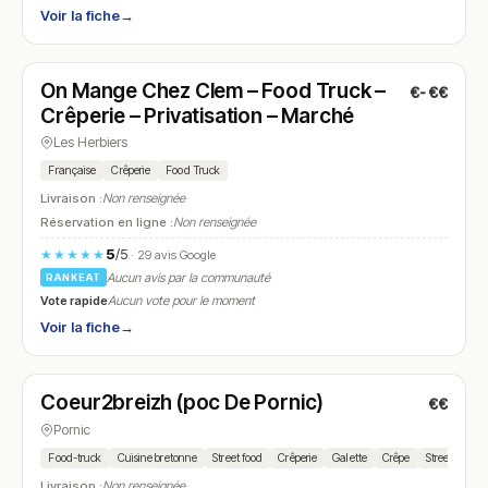
Voir la fiche
→
Ouvert
(10:00 – 18:00)
On Mange Chez Clem – Food Truck –
€-€€
N° 21
Crêperie – Privatisation – Marché
Les Herbiers
Française
Crêperie
Food Truck
Livraison :
Non renseignée
Réservation en ligne :
Non renseignée
5
/5
★★★★★
· 29 avis Google
Aucun avis par la communauté
RANKEAT
Vote rapide
Aucun vote pour le moment
Voir la fiche
→
Fermé
Coeur2breizh (poc De Pornic)
€€
N° 22
Pornic
Food-truck
Cuisine bretonne
Street food
Crêperie
Galette
Crêpe
Street food
Livraison :
Non renseignée