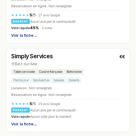
Réservation en ligne :
Non renseignée
5
/5
★★★★★
· 27 avis Google
Aucun avis par la communauté
RANKEAT
45%
Vote rapide
· 3 votes
Voir la fiche
→
Ouvert
Simply Services
€€
N° 23
Batz-sur-Mer
Table conviviale
Cuisine française
Bistronomie
Plat du jour
Sandwiches
Salades
Desserts
Livraison :
Non renseignée
Réservation en ligne :
Non renseignée
5
/5
★★★★★
· 25 avis Google
Aucun avis par la communauté
RANKEAT
Vote rapide
Aucun vote pour le moment
Voir la fiche
→
Ouvert
(12:00 – 22:00)