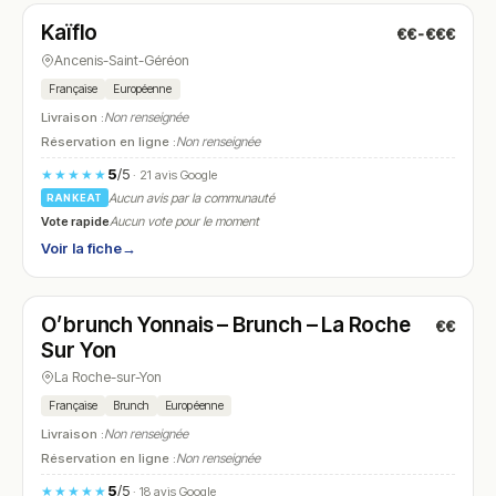
Kaïflo
€€-€€€
N° 24
Ancenis-Saint-Géréon
Française
Européenne
Livraison :
Non renseignée
Réservation en ligne :
Non renseignée
5
/5
★★★★★
· 21 avis Google
Aucun avis par la communauté
RANKEAT
Vote rapide
Aucun vote pour le moment
Voir la fiche
→
Fermé
(fermé aujourd'hui)
O’brunch Yonnais – Brunch – La Roche
€€
N° 25
Sur Yon
La Roche-sur-Yon
Française
Brunch
Européenne
Livraison :
Non renseignée
Réservation en ligne :
Non renseignée
5
/5
★★★★★
· 18 avis Google