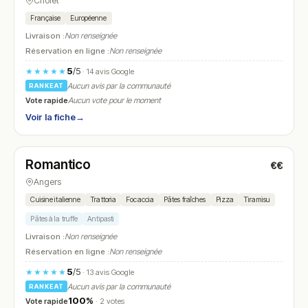
Cholet
Française
Européenne
Livraison :
Non renseignée
Réservation en ligne :
Non renseignée
5
/5
★★★★★
· 14 avis Google
Aucun avis par la communauté
RANKEAT
Vote rapide
Aucun vote pour le moment
Voir la fiche
→
Ouvert
(11:00 – 22:30)
Romantico
€€
N° 28
Angers
Cuisine italienne
Trattoria
Focaccia
Pâtes fraîches
Pizza
Tiramisu
Pâtes à la truffe
Antipasti
Livraison :
Non renseignée
Réservation en ligne :
Non renseignée
5
/5
★★★★★
· 13 avis Google
Aucun avis par la communauté
RANKEAT
100%
Vote rapide
· 2 votes