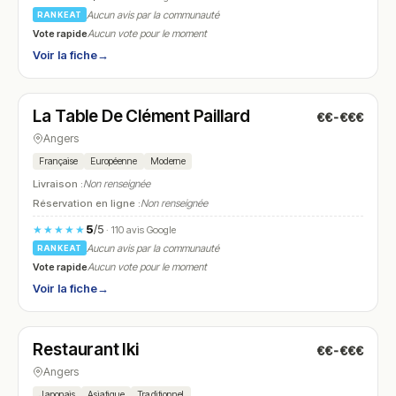
Aucun avis par la communauté
RANKEAT
Vote rapide
Aucun vote pour le moment
Voir la fiche
→
Fermé
(12:00 – 14:00, 19:00 – 21:00)
La Table De Clément Paillard
€€-€€€
N° 10
Angers
Française
Européenne
Moderne
Livraison :
Non renseignée
Réservation en ligne :
Non renseignée
5
/5
★★★★★
· 110 avis Google
Aucun avis par la communauté
RANKEAT
Vote rapide
Aucun vote pour le moment
Voir la fiche
→
Fermé
Restaurant Iki
€€-€€€
N° 11
Angers
Japonais
Asiatique
Traditionnel