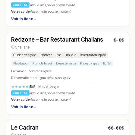
Aucun avis par la communauté
RANKEAT
Vote rapide
Aucun vote pour le moment
Voir la fiche
→
Fermé
(12:00 – 14:00, 18:30 – 20:30)
Redzone – Bar Restaurant Challans
€-€€
N° 26
Challans
Cuisine française
Brasserie
Bar
Traiteur
Restauration rapide
Plat du jour
Formule bistrot
Dessert maison
Plateau-repas
Buffet
Livraison :
Non renseignée
Réservation en ligne :
Non renseignée
5
/5
★★★★★
· 15 avis Google
Aucun avis par la communauté
RANKEAT
Vote rapide
Aucun vote pour le moment
Voir la fiche
→
Fermé
(12:00 – 14:30, 17:45 – 02:00)
Le Cadran
€€-€€€
N° 27