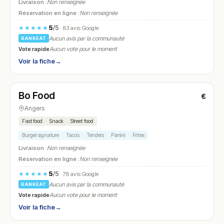
Livraison :
Non renseignée
Réservation en ligne :
Non renseignée
5
/5
★★★★★
· 83 avis Google
Aucun avis par la communauté
RANKEAT
Vote rapide
Aucun vote pour le moment
Voir la fiche
→
Ouvert
Bo Food
€
N° 15
Angers
Fast food
Snack
Street food
Burger signature
Tacos
Tenders
Panini
Frites
Livraison :
Non renseignée
Réservation en ligne :
Non renseignée
5
/5
★★★★★
· 78 avis Google
Aucun avis par la communauté
RANKEAT
Vote rapide
Aucun vote pour le moment
Voir la fiche
→
Ouvert
(08:30 – 22:30)