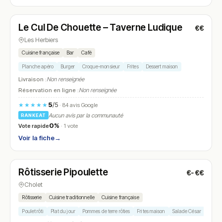
Ouvert
(17:00 – 00:00)
Le Cul De Chouette – Taverne Ludique
€€
N° 13
Les Herbiers
Cuisine française
Bar
Café
Planche apéro
Burger
Croque-monsieur
Frites
Dessert maison
Livraison :
Non renseignée
Réservation en ligne :
Non renseignée
5
/5
★★★★★
· 84 avis Google
Aucun avis par la communauté
RANKEAT
0%
Vote rapide
· 1 vote
Voir la fiche
→
Ouvert
Rôtisserie Pipoulette
€-€€
N° 14
Cholet
Rôtisserie
Cuisine traditionnelle
Cuisine française
Poulet rôti
Plat du jour
Pommes de terre rôties
Frites maison
Salade César