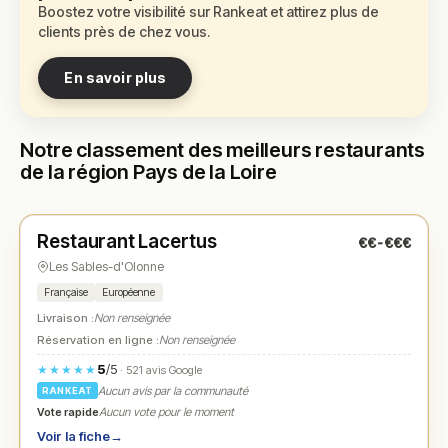
Boostez votre visibilité sur Rankeat et attirez plus de
clients près de chez vous.
En savoir plus
Notre classement des meilleurs restaurants
de la région Pays de la Loire
Fermé
(12:15 – 13:30, 19:15 – 20:45)
Restaurant Lacertus
€€-€€€
N° 1
★
Les Sables-d'Olonne
Française
Européenne
Livraison :
Non renseignée
Réservation en ligne :
Non renseignée
5
/5
★★★★★
· 521 avis Google
Aucun avis par la communauté
RANKEAT
Vote rapide
Aucun vote pour le moment
Voir la fiche
→