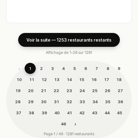
Voir la suite — 1253 restaurants restants
Affichage de 1–28 sur 1281
‹
1
2
3
4
5
6
7
8
9
10
11
12
13
14
15
16
17
18
19
20
21
22
23
24
25
26
27
28
29
30
31
32
33
34
35
36
37
38
39
40
41
42
43
44
45
›
46
Page 1 / 46 · 1281 restaurants