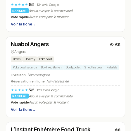
5
/5
★★★★★
· 134 avis Google
Aucun avis par la communauté
RANKEAT
Vote rapide
Aucun vote pour le moment
Voir la fiche
→
Fermé
Nuabol Angers
€-€€
N° 7
Angers
Bowls
Healthy
Poke bowl
Poke bowl saumon
Bowl végétarien
Bowl poulet
Smoothie bowl
Falafels
Livraison :
Non renseignée
Réservation en ligne :
Non renseignée
5
/5
★★★★★
· 129 avis Google
Aucun avis par la communauté
RANKEAT
Vote rapide
Aucun vote pour le moment
Voir la fiche
→
Fermé
(12:00 – 14:00, 19:00 – 22:00)
L’instant Ephémère Food Truck
€€
N° 8