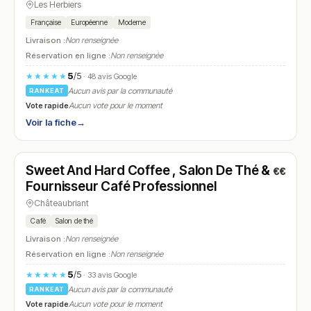
Les Herbiers
Française
Européenne
Moderne
Livraison :
Non renseignée
Réservation en ligne :
Non renseignée
5
/5
★★★★★
· 48 avis Google
Aucun avis par la communauté
RANKEAT
Vote rapide
Aucun vote pour le moment
Voir la fiche
→
Fermé
(09:00 – 17:00)
Sweet And Hard Coffee , Salon De Thé &
€€
N° 20
Fournisseur Café Professionnel
Châteaubriant
Café
Salon de thé
Livraison :
Non renseignée
Réservation en ligne :
Non renseignée
5
/5
★★★★★
· 33 avis Google
Aucun avis par la communauté
RANKEAT
Vote rapide
Aucun vote pour le moment