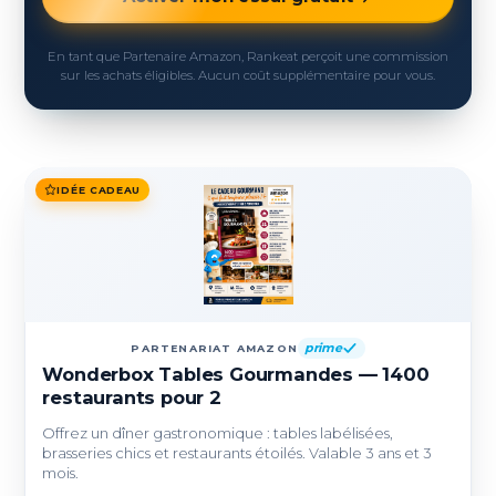
En tant que Partenaire Amazon, Rankeat perçoit une commission
sur les achats éligibles. Aucun coût supplémentaire pour vous.
IDÉE CADEAU
prime
PARTENARIAT AMAZON
Wonderbox Tables Gourmandes — 1400
restaurants pour 2
Offrez un dîner gastronomique : tables labélisées,
brasseries chics et restaurants étoilés. Valable 3 ans et 3
mois.