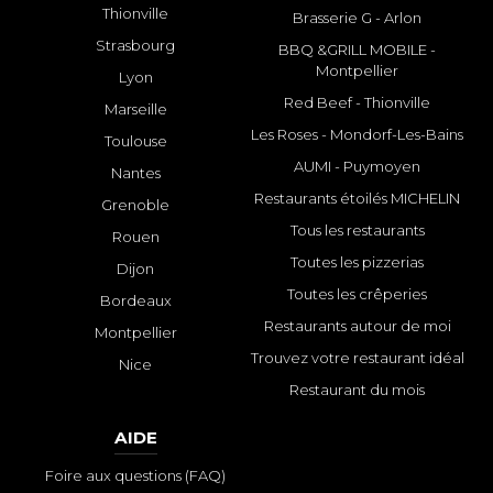
Thionville
Brasserie G - Arlon
Strasbourg
BBQ &GRILL MOBILE -
Montpellier
Lyon
Red Beef - Thionville
Marseille
Les Roses - Mondorf-Les-Bains
Toulouse
AUMI - Puymoyen
Nantes
Restaurants étoilés MICHELIN
Grenoble
Tous les restaurants
Rouen
Toutes les pizzerias
Dijon
Toutes les crêperies
Bordeaux
Restaurants autour de moi
Montpellier
Trouvez votre restaurant idéal
Nice
Restaurant du mois
AIDE
Foire aux questions (FAQ)