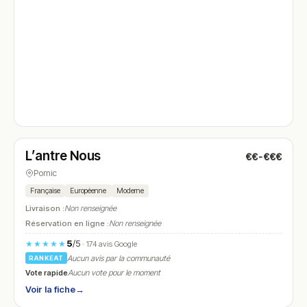
Fermé
(12:00 – 14:00, 19:00 – 20:45)
L’antre Nous
€€-€€€
N° 4
Pornic
Française
Européenne
Moderne
Livraison :
Non renseignée
Réservation en ligne :
Non renseignée
5
/5
★★★★★
· 174 avis Google
Aucun avis par la communauté
RANKEAT
Vote rapide
Aucun vote pour le moment
Voir la fiche
→
Fermé
(fermé aujourd'hui)