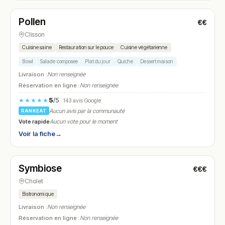
Pollen
€€
N° 5
Clisson
Cuisine saine
Restauration sur le pouce
Cuisine végétarienne
Bowl
Salade composee
Plat du jour
Quiche
Dessert maison
Livraison :
Non renseignée
Réservation en ligne :
Non renseignée
5
/5
★★★★★
· 143 avis Google
Aucun avis par la communauté
RANKEAT
Vote rapide
Aucun vote pour le moment
Voir la fiche
→
Fermé
(12:00 – 13:30, 19:30 – 21:30)
Symbiose
€€€
N° 6
Cholet
Bistronomique
Livraison :
Non renseignée
Réservation en ligne :
Non renseignée