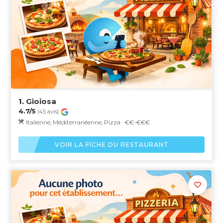
1.
Gioiosa
4.7/5
(45 avis)
Italienne, Méditerranéenne, Pizza · €€-€€€
VOIR LA FICHE DU RESTAURANT