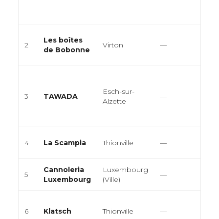
amér
emp.
Repa
Les boîtes
2
Virton
—
pou
de Bobonne
Fran
Cuis
japo
Esch-sur-
3
TAWADA
—
rame
Alzette
asia
japon
Cuis
4
La Scampia
Thionville
—
pizze
Cannoleria
Luxembourg
Itali
5
—
Luxembourg
(Ville)
Pâte
Café
6
Klatsch
Thionville
—
rapi