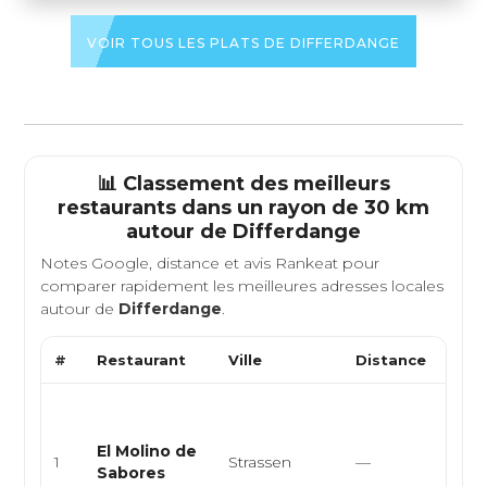
VOIR TOUS LES PLATS DE DIFFERDANGE
📊 Classement des meilleurs
restaurants dans un rayon de 30 km
autour de
Differdange
Notes Google, distance et avis Rankeat pour
comparer rapidement les meilleures adresses locales
autour de
Differdange
.
#
Restaurant
Ville
Distance
Type
Cuis
arge
El Molino de
épic
1
Strassen
—
Sabores
latin