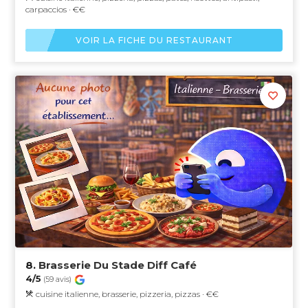
carpaccios · €€
VOIR LA FICHE DU RESTAURANT
8.
Brasserie Du Stade Diff Café
4/5
(59 avis)
cuisine italienne, brasserie, pizzeria, pizzas · €€