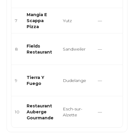
enc
Mangia E
Itali
7
Scappa
Yutz
—
Foo
Pizza
Cuis
Fields
gas
8
Sandweiler
—
Restaurant
men
dégu
Cuisi
Tierra Y
burg
9
Dudelange
—
Fuego
grill
eur..
Cuis
Restaurant
Esch-sur-
brés
10
Auberge
—
Alzette
grill
Gourmande
trad