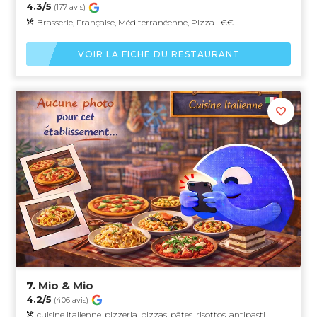
4.3/5
(177 avis)
Brasserie, Française, Méditerranéenne, Pizza · €€
VOIR LA FICHE DU RESTAURANT
7.
Mio & Mio
4.2/5
(406 avis)
cuisine italienne, pizzeria, pizzas, pâtes, risottos, antipasti,