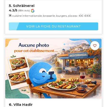
5.
Schräinerei
4.3/5
(884 avis)
cuisine internationale, brasserie, burgers, pizzas · €€-€€€
VOIR LA FICHE DU RESTAURANT
6.
Villa Hadir