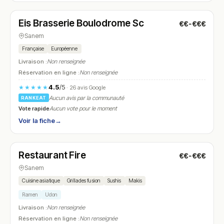
Eis Brasserie Boulodrome Sc
€€-€€€
N° 17
Sanem
Française
Européenne
Livraison :
Non renseignée
Réservation en ligne :
Non renseignée
4.5
/5
★★★★★
· 26 avis Google
Aucun avis par la communauté
RANKEAT
Vote rapide
Aucun vote pour le moment
Voir la fiche
→
Fermé
(11:30 – 14:30, 17:30 – 22:30)
Restaurant Fire
€€-€€€
N° 18
Sanem
Cuisine asiatique
Grillades fusion
Sushis
Makis
Ramen
Udon
Livraison :
Non renseignée
Réservation en ligne :
Non renseignée