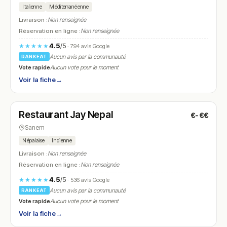
Italienne
Méditerranéenne
Livraison :
Non renseignée
Réservation en ligne :
Non renseignée
4.5
/5
★★★★★
· 794 avis Google
Aucun avis par la communauté
RANKEAT
Vote rapide
Aucun vote pour le moment
Voir la fiche
→
Fermé
(11:45 – 14:00, 18:00 – 22:00)
Restaurant Jay Nepal
€-€€
N° 11
Sanem
Népalaise
Indienne
Livraison :
Non renseignée
Réservation en ligne :
Non renseignée
4.5
/5
★★★★★
· 536 avis Google
Aucun avis par la communauté
RANKEAT
Vote rapide
Aucun vote pour le moment
Voir la fiche
→
Fermé
(11:30 – 14:30, 18:00 – 22:30)