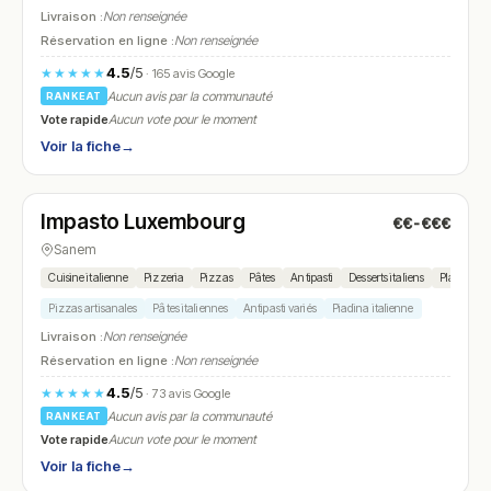
Livraison :
Non renseignée
Réservation en ligne :
Non renseignée
4.5
/5
★★★★★
· 165 avis Google
Aucun avis par la communauté
RANKEAT
Vote rapide
Aucun vote pour le moment
Voir la fiche
→
Fermé
(18:00 – 21:30)
Impasto Luxembourg
€€-€€€
N° 16
Sanem
Cuisine italienne
Pizzeria
Pizzas
Pâtes
Antipasti
Desserts italiens
Plats à em
Pizzas artisanales
Pâtes italiennes
Antipasti variés
Piadina italienne
Livraison :
Non renseignée
Réservation en ligne :
Non renseignée
4.5
/5
★★★★★
· 73 avis Google
Aucun avis par la communauté
RANKEAT
Vote rapide
Aucun vote pour le moment
Voir la fiche
→
Fermé