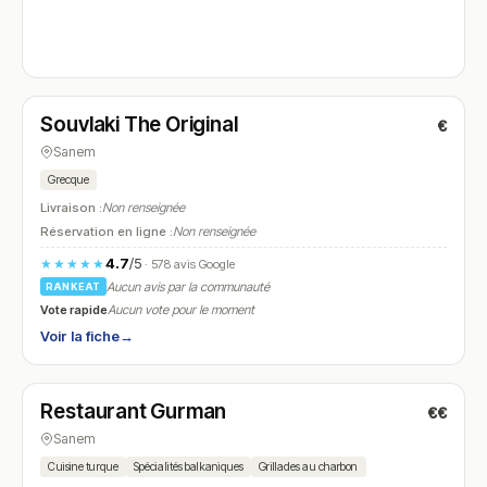
Fermé
(11:00 – 14:00, 18:30 – 21:30)
Souvlaki The Original
€
N° 4
Sanem
Grecque
Livraison :
Non renseignée
Réservation en ligne :
Non renseignée
4.7
/5
★★★★★
· 578 avis Google
Aucun avis par la communauté
RANKEAT
Vote rapide
Aucun vote pour le moment
Voir la fiche
→
Fermé
(11:30 – 14:00, 18:00 – 22:00)
Restaurant Gurman
€€
N° 5
Sanem
Cuisine turque
Spécialités balkaniques
Grillades au charbon