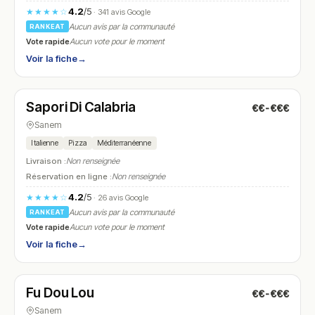
4.2
/5
★★★★☆
· 341 avis Google
Aucun avis par la communauté
RANKEAT
Vote rapide
Aucun vote pour le moment
Voir la fiche
→
Fermé
(11:00 – 14:00, 17:30 – 22:30)
Sapori Di Calabria
€€-€€€
N° 24
Sanem
Italienne
Pizza
Méditerranéenne
Livraison :
Non renseignée
Réservation en ligne :
Non renseignée
4.2
/5
★★★★☆
· 26 avis Google
Aucun avis par la communauté
RANKEAT
Vote rapide
Aucun vote pour le moment
Voir la fiche
→
Ouvert
(12:00 – 14:00, 18:00 – 23:00)
Fu Dou Lou
€€-€€€
N° 25
Sanem