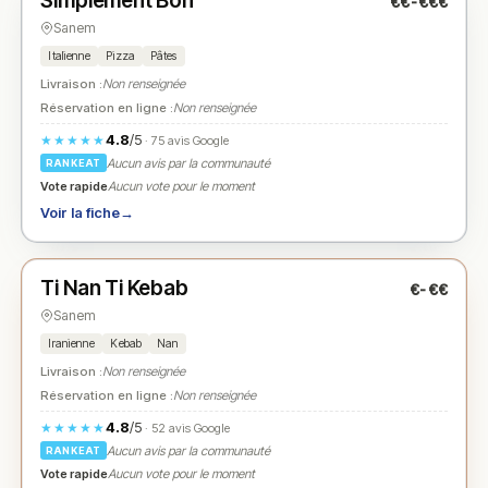
Simplement Bon
€€-€€€
N° 2
★
Sanem
Italienne
Pizza
Pâtes
Livraison :
Non renseignée
Réservation en ligne :
Non renseignée
4.8
/5
★★★★★
· 75 avis Google
Aucun avis par la communauté
RANKEAT
Vote rapide
Aucun vote pour le moment
Voir la fiche
→
Fermé
(10:00 – 22:00)
Ti Nan Ti Kebab
€-€€
N° 3
★
Sanem
Iranienne
Kebab
Nan
Livraison :
Non renseignée
Réservation en ligne :
Non renseignée
4.8
/5
★★★★★
· 52 avis Google
Aucun avis par la communauté
RANKEAT
Vote rapide
Aucun vote pour le moment