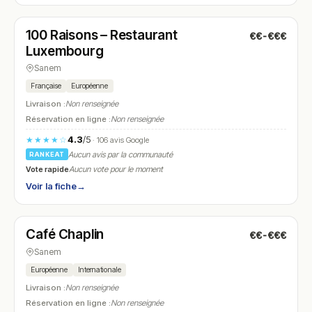
Ouvert
(10:00 – 00:00)
100 Raisons – Restaurant
€€-€€€
N° 22
Luxembourg
Sanem
Française
Européenne
Livraison :
Non renseignée
Réservation en ligne :
Non renseignée
4.3
/5
★★★★☆
· 106 avis Google
Aucun avis par la communauté
RANKEAT
Vote rapide
Aucun vote pour le moment
Voir la fiche
→
Ouvert
(10:00 – 01:00)
Café Chaplin
€€-€€€
N° 23
Sanem
Européenne
Internationale
Livraison :
Non renseignée
Réservation en ligne :
Non renseignée