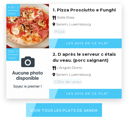
4.50 / 5
1. Pizza Prosciutto e Funghi
1 avis
Stella Rosa
Sanem, Luxembourg
Pizza
LES AVIS DE CE PLAT
3.00 / 5
2. D après le serveur c étais
1 avis
du veau. (porc saignant)
L'Angolo Divino
Sanem, Luxembourg
Côte de veau
LES AVIS DE CE PLAT
VOIR TOUS LES PLATS DE SANEM