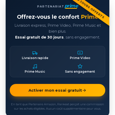
30 JOURS OFFERTS
prime
PARTENARIAT
Offrez-vous le confort
Prime
Livraison express, Prime Video, Prime Music et
bien plus.
Essai gratuit de 30 jours
, sans engagement.
Livraison rapide
Prime Video
Prime Music
Sans engagement
Activer mon essai gratuit
En tant que Partenaire Amazon, Rankeat perçoit une commission
sur les achats éligibles. Aucun coût supplémentaire pour vous.