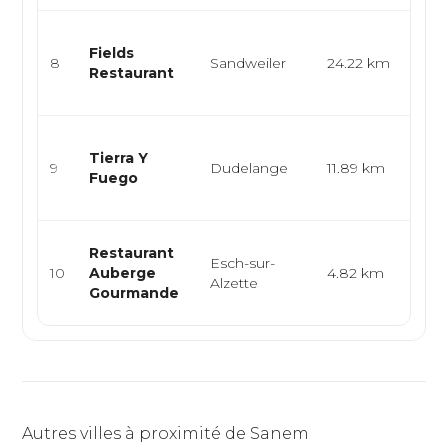
Cuis
Fields
gas
8
Sandweiler
24.22 km
Restaurant
men
dégu
Cuisi
Tierra Y
burg
9
Dudelange
11.89 km
Fuego
grill
eur..
Cuis
Restaurant
Esch-sur-
brés
10
Auberge
4.82 km
Alzette
grill
Gourmande
trad
Autres villes à proximité de Sanem