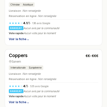
Chinoise
Asiatique
Livraison :
Non renseignée
Réservation en ligne :
Non renseignée
4.1
/5
★★★★☆
· 138 avis Google
Aucun avis par la communauté
RANKEAT
Vote rapide
Aucun vote pour le moment
Voir la fiche
→
Ouvert
(11:00 – 15:00, 17:00 – 01:00)
Coppers
€€-€€€
N° 26
Sanem
Internationale
Européenne
Livraison :
Non renseignée
Réservation en ligne :
Non renseignée
4
/5
★★★★☆
· 535 avis Google
Aucun avis par la communauté
RANKEAT
Vote rapide
Aucun vote pour le moment
Voir la fiche
→
Ouvert
(11:00 – 14:00, 17:30 – 23:00)