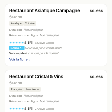
Restaurant Asiatique Campagne
€€-€€€
N° 12
Sanem
Asiatique
Chinoise
Livraison :
Non renseignée
Réservation en ligne :
Non renseignée
4.5
/5
★★★★★
· 323 avis Google
Aucun avis par la communauté
RANKEAT
Vote rapide
Aucun vote pour le moment
Voir la fiche
→
Fermé
(12:00 – 14:00, 18:30 – 21:00)
Restaurant Cristal & Vins
€€-€€€
N° 13
Sanem
Française
Européenne
Livraison :
Non renseignée
Réservation en ligne :
Non renseignée
4.5
/5
★★★★★
· 270 avis Google