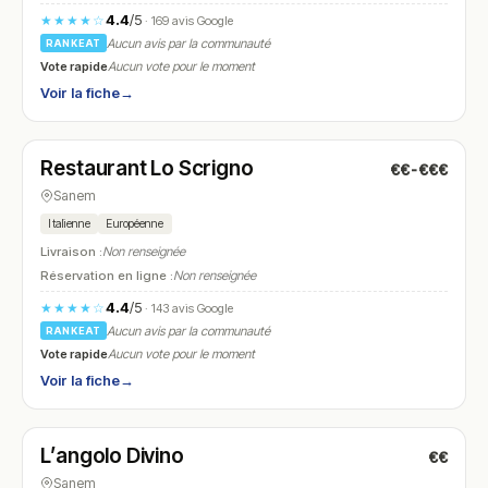
4.4
/5
★★★★☆
· 169 avis Google
Aucun avis par la communauté
RANKEAT
Vote rapide
Aucun vote pour le moment
Voir la fiche
→
Fermé
(12:00 – 14:00, 18:30 – 22:00)
Restaurant Lo Scrigno
€€-€€€
N° 19
Sanem
Italienne
Européenne
Livraison :
Non renseignée
Réservation en ligne :
Non renseignée
4.4
/5
★★★★☆
· 143 avis Google
Aucun avis par la communauté
RANKEAT
Vote rapide
Aucun vote pour le moment
Voir la fiche
→
Fermé
(11:45 – 14:00, 18:00 – 22:00)
L’angolo Divino
€€
N° 20
Sanem