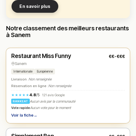
En savoir plus
Notre classement des meilleurs restaurants
à Sanem
Fermé
(11:00 – 21:00)
Restaurant Miss Funny
€€-€€€
N° 1
★
Sanem
Internationale
Européenne
Livraison :
Non renseignée
Réservation en ligne :
Non renseignée
4.8
/5
★★★★★
· 121 avis Google
Aucun avis par la communauté
RANKEAT
Vote rapide
Aucun vote pour le moment
Voir la fiche
→
Fermé
(11:00 – 14:30, 17:30 – 22:30)