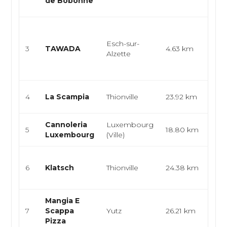
de Bobonne
Fran
Cuis
japo
Esch-sur-
3
TAWADA
4.63 km
rame
Alzette
asia
japon
Cuis
4
La Scampia
Thionville
23.92 km
pizze
Cannoleria
Luxembourg
Itali
5
18.80 km
Luxembourg
(Ville)
Pâte
Café
6
Klatsch
Thionville
24.38 km
rapi
enc
Mangia E
Itali
7
Scappa
Yutz
26.21 km
Foo
Pizza