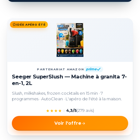
IDÉE APÉRO ÉTÉ
prime
PARTENARIAT AMAZON
Seeger SuperSlush — Machine à granita 7-
en-1, 2L
Slush, milkshakes, frozen cocktails en 15 min · 7
programmes · AutoClean · L'apéro de l'été à la maison.
★
★
★
★
☆
4,3/5
(279 avis)
Voir l'offre