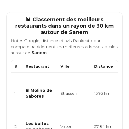
📊 Classement des meilleurs
restaurants dans un rayon de 30 km
autour de
Sanem
Notes Google, distance et avis Rankeat pour
comparer rapidement les meilleures adresses locales
autour de
Sanem
.
#
Restaurant
Ville
Distance
Type
Cuis
arge
El Molino de
épic
1
Strassen
15.95 km
Sabores
latin
amér
emp.
Repa
Les boîtes
2
Virton
27.84 km
pou