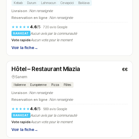
Kebab
Durum
Lahmacun
Cevapcici
Baklava
Livraison :
Non renseignée
Réservation en ligne :
Non renseignée
4.6
/5
★★★★★
· 720 avis Google
Aucun avis par la communauté
RANKEAT
Vote rapide
Aucun vote pour le moment
Voir la fiche
→
Fermé
(11:30 – 14:00, 18:30 – 22:00)
Hôtel – Restaurant Miazia
€€
N° 6
Sanem
Italienne
Européenne
Pizza
Pâtes
Livraison :
Non renseignée
Réservation en ligne :
Non renseignée
4.6
/5
★★★★★
· 569 avis Google
Aucun avis par la communauté
RANKEAT
Vote rapide
Aucun vote pour le moment
Voir la fiche
→
Ouvert
(10:00 – 01:00)