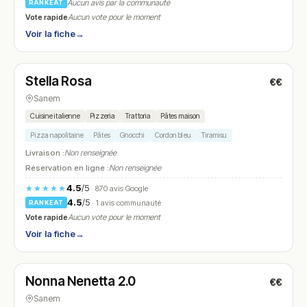
Aucun avis par la communauté
RANKEAT
Vote rapide
Aucun vote pour le moment
Voir la fiche
→
Fermé
Stella Rosa
€€
N° 9
Sanem
Cuisine italienne
Pizzeria
Trattoria
Pâtes maison
Pizza napolitaine
Pâtes
Gnocchi
Cordon bleu
Tiramisu
Livraison :
Non renseignée
Réservation en ligne :
Non renseignée
4.5
/5
★★★★★
· 870 avis Google
4.5
/5
· 1 avis communauté
RANKEAT
Vote rapide
Aucun vote pour le moment
Voir la fiche
→
Fermé
(11:30 – 14:30, 18:30 – 22:00)
Nonna Nenetta 2.0
€€
N° 10
Sanem