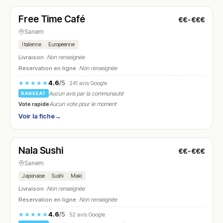
Free Time Café
€€-€€€
N° 7
Sanem
Italienne
Européenne
Livraison :
Non renseignée
Réservation en ligne :
Non renseignée
4.6
/5
★★★★★
· 241 avis Google
Aucun avis par la communauté
RANKEAT
Vote rapide
Aucun vote pour le moment
Voir la fiche
→
Fermé
(12:00 – 14:00, 18:00 – 22:00)
Nala Sushi
€€-€€€
N° 8
Sanem
Japonaise
Sushi
Maki
Livraison :
Non renseignée
Réservation en ligne :
Non renseignée
4.6
/5
★★★★★
· 52 avis Google