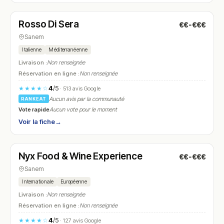
Rosso Di Sera
€€-€€€
N° 27
Sanem
Italienne
Méditerranéenne
Livraison :
Non renseignée
Réservation en ligne :
Non renseignée
4
/5
★★★★☆
· 513 avis Google
Aucun avis par la communauté
RANKEAT
Vote rapide
Aucun vote pour le moment
Voir la fiche
→
Ouvert
(07:00 – 17:00, 18:00 – 23:00)
Nyx Food & Wine Experience
€€-€€€
N° 28
Sanem
Internationale
Européenne
Livraison :
Non renseignée
Réservation en ligne :
Non renseignée
4
/5
★★★★☆
· 127 avis Google