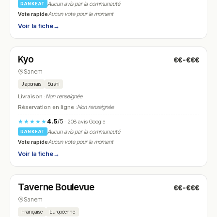
Aucun avis par la communauté
RANKEAT
Vote rapide
Aucun vote pour le moment
Voir la fiche
→
Fermé
(11:30 – 14:00, 18:00 – 22:30)
Kyo
€€-€€€
N° 14
Sanem
Japonais
Sushi
Livraison :
Non renseignée
Réservation en ligne :
Non renseignée
4.5
/5
★★★★★
· 208 avis Google
Aucun avis par la communauté
RANKEAT
Vote rapide
Aucun vote pour le moment
Voir la fiche
→
Fermé
(11:45 – 14:00, 18:00 – 22:00)
Taverne Boulevue
€€-€€€
N° 15
Sanem
Française
Européenne