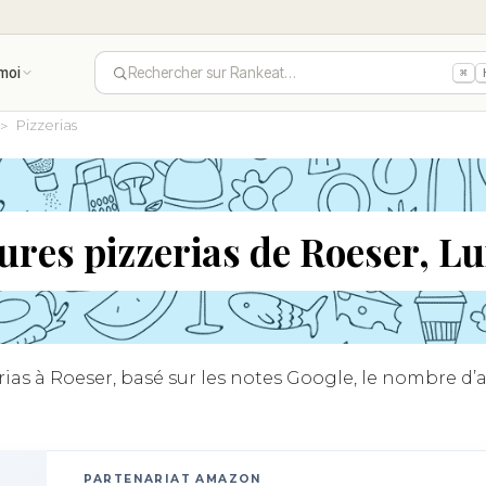
moi
Rechercher sur Rankeat…
⌘
Pizzerias
eures pizzerias de Roeser, 
as à Roeser, basé sur les notes Google, le nombre d’av
PARTENARIAT AMAZON