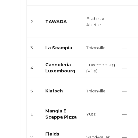
Esch-sur-
2
TAWADA
—
Alzette
3
La Scampia
Thionville
—
Cannoleria
Luxembourg
4
—
Luxembourg
(Ville)
5
Klatsch
Thionville
—
Mangia E
6
Yutz
—
Scappa Pizza
Fields
7
Sandweiler
—