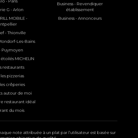
io - Paris
Business - Revendiquer
rie G - Arlon
établissement
ILL MOBILE -
Business - Annonceurs
ntpellier
f - Thionville
 Mondorf-Les-Bains
- Puymoyen
 étoilés MICHELIN
s restaurants
les pizzerias
les crêperies
ts autour de moi
e restaurant idéal
rant du mois
aque note attribuée à un plat par l’utilisateur est basée sur
ormation objective de qualité.