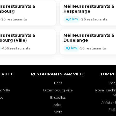
rs restaurants à
Meilleurs restaurants à
mbourg
Hesperange
•
25 restaurants
•
26 restaurants
4,2 km
rs restaurants à
Meilleurs restaurants à
ourg (Ville)
Dudelange
•
436 restaurants
•
56 restaurants
8,1 km
 VILLE
RESTAURANTS PAR VILLE
TOP R
Paris
Poch
 Ville
Luxembourg Ville
Royal Kechm
M
es
Bruxelles
A Vista 
Arlon
FILS
Metz