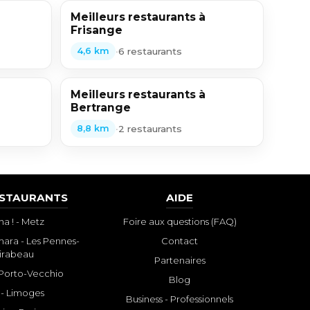
Meilleurs restaurants à
Frisange
•
6 restaurants
4,6 km
Meilleurs restaurants à
Bertrange
•
2 restaurants
8,8 km
ESTAURANTS
AIDE
a ! - Metz
Foire aux questions (FAQ)
ara - Les Pennes-
Contact
irabeau
Partenaires
- Porto-Vecchio
Blog
 - Limoges
Business - Professionnels