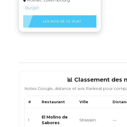
Roeser, Luxembourg
Burger
LES AVIS DE CE PLAT
📊 Classement des m
Notes Google, distance et avis Rankeat pour compa
#
Restaurant
Ville
Distan
El Molino de
1
Strassen
—
Sabores