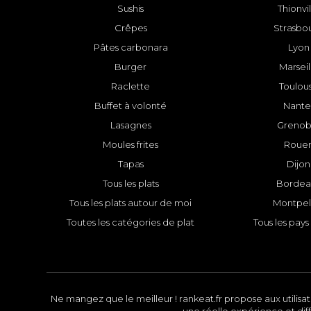
Sushis
Thionvi
Crêpes
Strasbo
Pâtes carbonara
Lyon
Burger
Marseil
Raclette
Toulou
Buffet à volonté
Nante
Lasagnes
Grenob
Moules frites
Roue
Tapas
Dijon
Tous les plats
Bordea
Tous les plats autour de moi
Montpell
Toutes les catégories de plat
Tous les pays 
Ne mangez que le meilleur ! rankeat.fr propose aux utilisate
une réelle expérience et diff