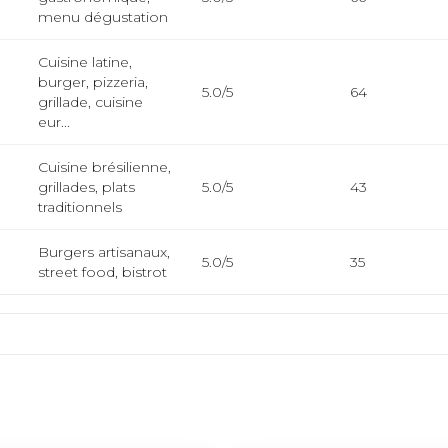
menu dégustation
Cuisine latine,
burger, pizzeria,
5.0/5
64
grillade, cuisine
eur...
Cuisine brésilienne,
grillades, plats
5.0/5
43
traditionnels
Burgers artisanaux,
5.0/5
35
street food, bistrot