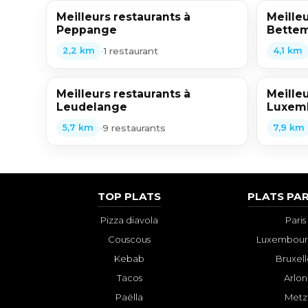
Meilleurs restaurants à
Meilleu
Peppange
Bette
•
1 restaurant
2,2 km
4,1 km
Meilleurs restaurants à
Meilleu
Leudelange
Luxemb
•
9 restaurants
5,7 km
7,9 km
TOP PLATS
PLATS PAR
Pizza diavola
Paris
Couscous
Luxembourg
Kebab
Bruxell
Tacos
Arlon
Paëlla
Metz