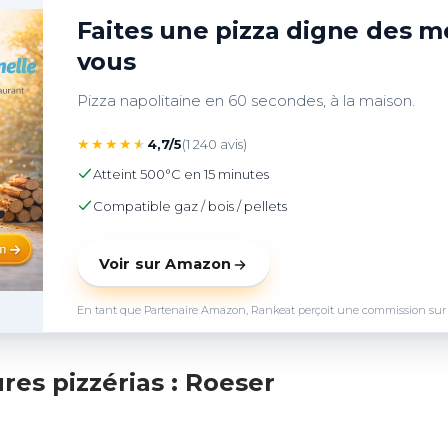
Faites une pizza digne des me
vous
Pizza napolitaine en 60 secondes, à la maison.
★
★
★
★
★
4,7/5
(1 240 avis)
Atteint 500°C en 15 minutes
Compatible gaz / bois / pellets
Voir sur Amazon
En tant que Partenaire Amazon, Rankeat perçoit une commission sur les 
es pizzérias : Roeser