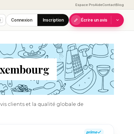
Espace Pro
Aide
Contact
Blog
Connexion
Inscription
Écrire un avis
K
Luxembourg
is clients et la qualité globale de
prime