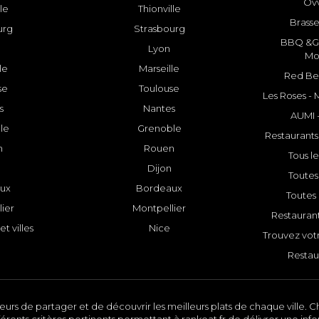
Ovv
lle
Thionville
Brasse
urg
Strasbourg
BBQ &GR
Lyon
Mo
le
Marseille
Red Bee
se
Toulouse
Les Roses -
s
Nantes
AUMI 
le
Grenoble
Restaurants
n
Rouen
Tous le
Dijon
Toutes 
ux
Bordeaux
Toutes 
ier
Montpellier
Restauran
et villes
Nice
Trouvez votr
Restau
urs de partager et de découvrir les meilleurs plats de chaque ville. Ch
érents critères pertinents permettant à rankeat.fr de délivrer une inf