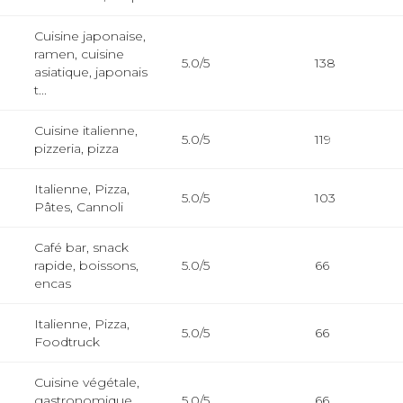
Cuisine japonaise,
ramen, cuisine
5.0/5
138
asiatique, japonais
t...
Cuisine italienne,
5.0/5
119
pizzeria, pizza
Italienne, Pizza,
5.0/5
103
Pâtes, Cannoli
Café bar, snack
rapide, boissons,
5.0/5
66
encas
Italienne, Pizza,
5.0/5
66
Foodtruck
Cuisine végétale,
gastronomique,
5.0/5
66