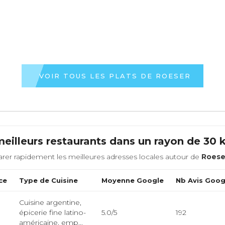
VOIR TOUS LES PLATS DE ROESER
eilleurs restaurants dans un rayon de 30
rer rapidement les meilleures adresses locales autour de
Roese
ce
Type de Cuisine
Moyenne Google
Nb Avis Goog
Cuisine argentine,
épicerie fine latino-
5.0/5
192
américaine, emp...