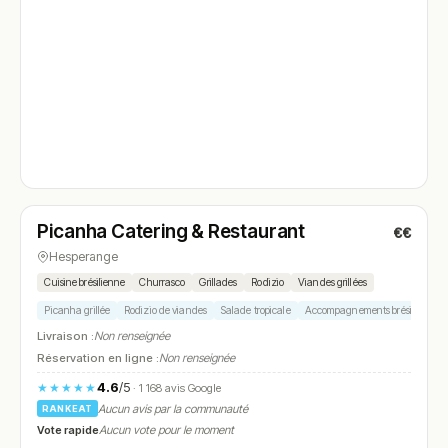
Ouvert
(12:00 – 14:30, 19:00 – 22:30)
Picanha Catering & Restaurant
€€
N° 4
Hesperange
Cuisine brésilienne
Churrasco
Grillades
Rodizio
Viandes grillées
Picanha grillée
Rodizio de viandes
Salade tropicale
Accompagnements brésiliens
Livraison :
Non renseignée
Réservation en ligne :
Non renseignée
4.6
/5
★★★★★
· 1 168 avis Google
Aucun avis par la communauté
RANKEAT
Vote rapide
Aucun vote pour le moment