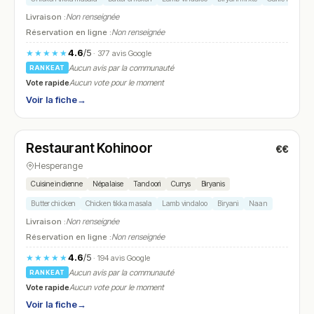
Livraison :
Non renseignée
Réservation en ligne :
Non renseignée
4.6
/5
★★★★★
· 377 avis Google
Aucun avis par la communauté
RANKEAT
Vote rapide
Aucun vote pour le moment
Voir la fiche
→
Ouvert
(11:30 – 14:00, 18:00 – 22:00)
Restaurant Kohinoor
€€
N° 7
Hesperange
Cuisine indienne
Népalaise
Tandoori
Currys
Biryanis
Butter chicken
Chicken tikka masala
Lamb vindaloo
Biryani
Naan
Livraison :
Non renseignée
Réservation en ligne :
Non renseignée
4.6
/5
★★★★★
· 194 avis Google
Aucun avis par la communauté
RANKEAT
Vote rapide
Aucun vote pour le moment
Voir la fiche
→