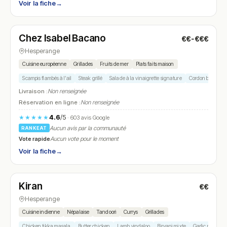
Voir la fiche
→
Fermé
(11:45 – 13:45, 18:30 – 21:30)
Chez Isabel Bacano
€€-€€€
N° 5
Hesperange
Cuisine européenne
Grillades
Fruits de mer
Plats faits maison
Scampis flambés à l’ail
Steak grillé
Salade à la vinaigrette signature
Cordon bleu
D
Livraison :
Non renseignée
Réservation en ligne :
Non renseignée
4.6
/5
★★★★★
· 603 avis Google
Aucun avis par la communauté
RANKEAT
Vote rapide
Aucun vote pour le moment
Voir la fiche
→
Ouvert
(11:30 – 14:30, 18:00 – 22:00)
Kiran
€€
N° 6
Hesperange
Cuisine indienne
Népalaise
Tandoori
Currys
Grillades
Chicken tikka masala
Butter chicken
Lamb vindaloo
Biryani mixte
Garlic naan