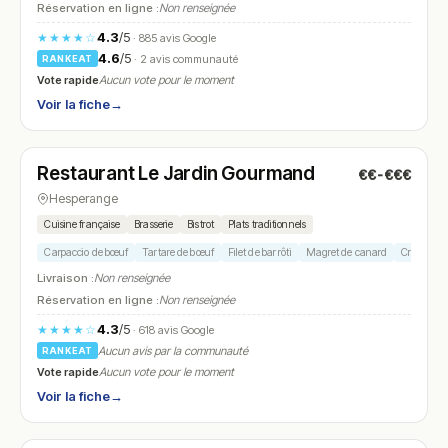
Réservation en ligne :
Non renseignée
4.3
/5
★★★★☆
· 885 avis Google
4.6
/5
· 2 avis communauté
RANKEAT
Vote rapide
Aucun vote pour le moment
Voir la fiche
→
Ouvert
(12:00 – 14:00, 18:45 – 21:30)
Restaurant Le Jardin Gourmand
€€-€€€
N° 16
Hesperange
Cuisine française
Brasserie
Bistrot
Plats traditionnels
Carpaccio de bœuf
Tartare de bœuf
Filet de bar rôti
Magret de canard
Crème brû
Livraison :
Non renseignée
Réservation en ligne :
Non renseignée
4.3
/5
★★★★☆
· 618 avis Google
Aucun avis par la communauté
RANKEAT
Vote rapide
Aucun vote pour le moment
Voir la fiche
→
Ouvert
(11:30 – 14:00, 18:00 – 22:00)