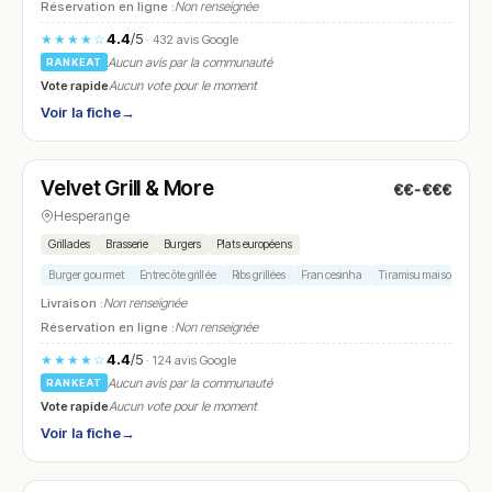
Réservation en ligne :
Non renseignée
4.4
/5
★★★★☆
· 432 avis Google
Aucun avis par la communauté
RANKEAT
Vote rapide
Aucun vote pour le moment
Voir la fiche
→
Ouvert
(11:30 – 15:00, 17:30 – 00:00)
Velvet Grill & More
€€-€€€
N° 13
Hesperange
Grillades
Brasserie
Burgers
Plats européens
Burger gourmet
Entrecôte grillée
Ribs grillées
Francesinha
Tiramisu maison
Livraison :
Non renseignée
Réservation en ligne :
Non renseignée
4.4
/5
★★★★☆
· 124 avis Google
Aucun avis par la communauté
RANKEAT
Vote rapide
Aucun vote pour le moment
Voir la fiche
→
Ouvert
(11:30 – 14:00, 18:00 – 22:00)