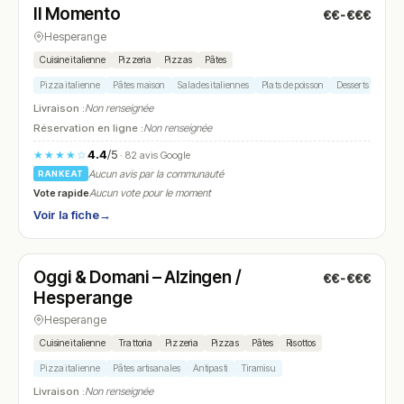
Il Momento
€€-€€€
N° 14
Hesperange
Cuisine italienne
Pizzeria
Pizzas
Pâtes
Pizza italienne
Pâtes maison
Salades italiennes
Plats de poisson
Desserts italiens
Livraison :
Non renseignée
Réservation en ligne :
Non renseignée
4.4
/5
★★★★☆
· 82 avis Google
Aucun avis par la communauté
RANKEAT
Vote rapide
Aucun vote pour le moment
Voir la fiche
→
Fermé
(fermé aujourd'hui)
Oggi & Domani – Alzingen /
€€-€€€
N° 15
Hesperange
Hesperange
Cuisine italienne
Trattoria
Pizzeria
Pizzas
Pâtes
Risottos
Pizza italienne
Pâtes artisanales
Antipasti
Tiramisu
Livraison :
Non renseignée