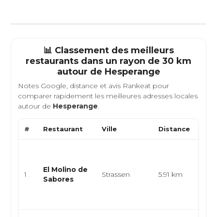
📊 Classement des meilleurs
restaurants dans un rayon de 30 km
autour de
Hesperange
Notes Google, distance et avis Rankeat pour
comparer rapidement les meilleures adresses locales
autour de
Hesperange
.
#
Restaurant
Ville
Distance
Type
Cuis
arge
El Molino de
épic
1
Strassen
5.91 km
Sabores
latin
amér
emp.