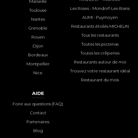
Marseille
Les Roses - Mondorf-Les-Bains
Toulouse
AUMI - Puymoyen
Nantes
Restaurants étoilés MICHELIN
Grenoble
Tous les restaurants
Rouen
Toutes les pizzerias
Dijon
Toutes les crêperies
Bordeaux
Restaurants autour de moi
Montpellier
Trouvez votre restaurant idéal
Nice
Restaurant du mois
AIDE
Foire aux questions (FAQ)
Contact
Partenaires
Blog