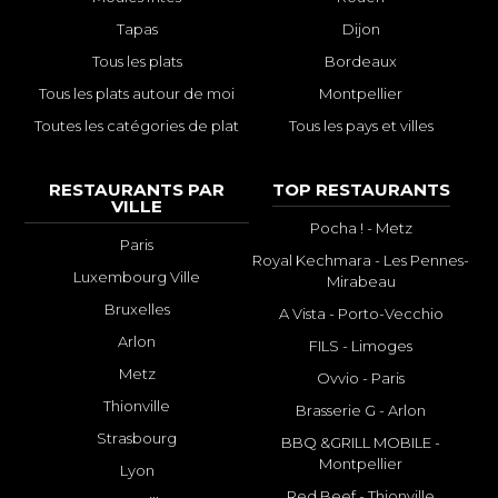
Tapas
Dijon
Tous les plats
Bordeaux
Tous les plats autour de moi
Montpellier
Toutes les catégories de plat
Tous les pays et villes
RESTAURANTS PAR
TOP RESTAURANTS
VILLE
Pocha ! - Metz
Paris
Royal Kechmara - Les Pennes-
Luxembourg Ville
Mirabeau
Bruxelles
A Vista - Porto-Vecchio
Arlon
FILS - Limoges
Metz
Ovvio - Paris
Thionville
Brasserie G - Arlon
Strasbourg
BBQ &GRILL MOBILE -
Montpellier
Lyon
Red Beef - Thionville