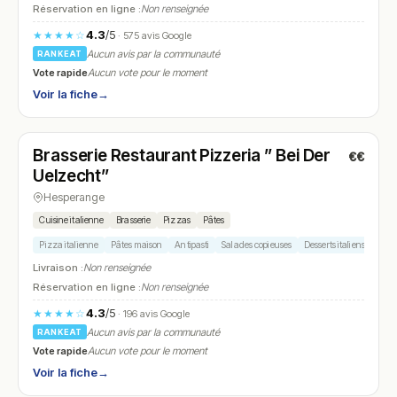
Réservation en ligne :
Non renseignée
4.3
/5
★★★★☆
· 575 avis Google
Aucun avis par la communauté
RANKEAT
Vote rapide
Aucun vote pour le moment
Voir la fiche
→
Ouvert
(09:00 – 00:00)
Brasserie Restaurant Pizzeria ” Bei Der
€€
N° 19
Uelzecht”
Hesperange
Cuisine italienne
Brasserie
Pizzas
Pâtes
Pizza italienne
Pâtes maison
Antipasti
Salades copieuses
Desserts italiens
Livraison :
Non renseignée
Réservation en ligne :
Non renseignée
4.3
/5
★★★★☆
· 196 avis Google
Aucun avis par la communauté
RANKEAT
Vote rapide
Aucun vote pour le moment
Voir la fiche
→
Fermé
(11:45 – 13:45, 18:00 – 22:00)