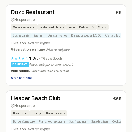
Dozo Restaurant
€€
N° 20
Hesperange
Cuisine asiatique
Restaurant chinois
Sushi
Plats sautés
Sushis
Sushis variés
Sashimi
Dim sum variés
Riz sauté spécial DOZO
Canard laqué
Livraison :
Non renseignée
Réservation en ligne :
Non renseignée
4.3
/5
★★★★☆
· 116 avis Google
Aucun avis par la communauté
RANKEAT
Vote rapide
Aucun vote pour le moment
Voir la fiche
→
Ouvert
(11:00 – 20:00)
Hesper Beach Club
€€€
N° 21
Hesperange
Beach club
Lounge
Bar à cocktails
Burger signature
Planche charcuterie
Sushi saumon
Salade césar
Cocktail maiso
Livraison :
Non renseignée