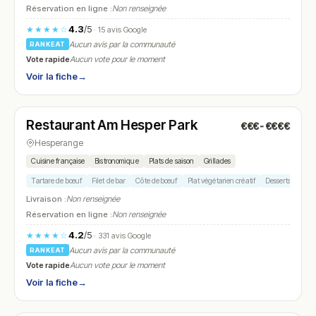
Réservation en ligne :
Non renseignée
4.3
/5
★★★★☆
· 15 avis Google
Aucun avis par la communauté
RANKEAT
Vote rapide
Aucun vote pour le moment
Voir la fiche
→
Ouvert
(12:00 – 21:00)
Restaurant Am Hesper Park
€€€-€€€€
N° 22
Hesperange
Cuisine française
Bistronomique
Plats de saison
Grillades
Tartare de bœuf
Filet de bar
Côte de bœuf
Plat végétarien créatif
Desserts maison
Livraison :
Non renseignée
Réservation en ligne :
Non renseignée
4.2
/5
★★★★☆
· 331 avis Google
Aucun avis par la communauté
RANKEAT
Vote rapide
Aucun vote pour le moment
Voir la fiche
→
Ouvert
(11:45 – 14:30, 18:00 – 22:30)