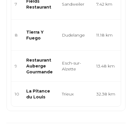
Fields
gas
7
Sandweiler
7.42 km
Restaurant
men
dégu
Cuisi
Tierra Y
burg
8
Dudelange
11.18 km
Fuego
grill
eur..
Cuis
Restaurant
Esch-sur-
brés
9
Auberge
13.48 km
Alzette
grill
Gourmande
trad
Bur
La Pitance
10
Trieux
32.38 km
arti
du Louis
food