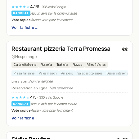
4.1
/5
★★★★☆
· 938 avis Google
Aucun avis par la communauté
RANKEAT
Vote rapide
Aucun vote pour le moment
Voir la fiche
→
Ouvert
(12:00 – 14:30)
Restaurant-pizzeria Terra Promessa
€€
N° 25
Hesperange
Cuisine italienne
Pizzeria
Trattoria
Pizzas
Pâtes fraîches
Pizza italienne
Pâtes maison
Antipasti
Salades copieuses
Desserts italiens
Livraison :
Non renseignée
Réservation en ligne :
Non renseignée
4
/5
★★★★☆
· 330 avis Google
Aucun avis par la communauté
RANKEAT
Vote rapide
Aucun vote pour le moment
Voir la fiche
→
Ouvert
(10:00 – 01:00)