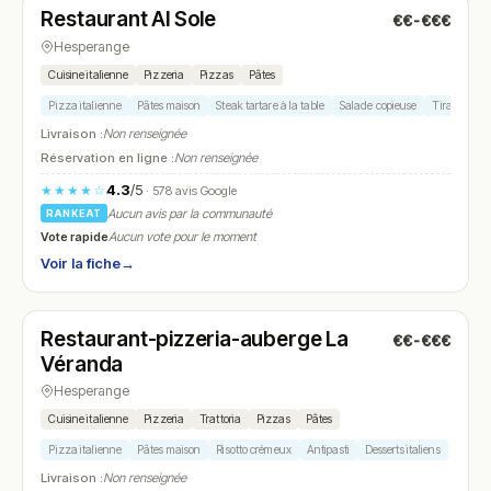
Restaurant Al Sole
€€-€€€
N° 17
Hesperange
Cuisine italienne
Pizzeria
Pizzas
Pâtes
Pizza italienne
Pâtes maison
Steak tartare à la table
Salade copieuse
Tiramisu ma
Livraison :
Non renseignée
Réservation en ligne :
Non renseignée
4.3
/5
★★★★☆
· 578 avis Google
Aucun avis par la communauté
RANKEAT
Vote rapide
Aucun vote pour le moment
Voir la fiche
→
Ouvert
(11:45 – 14:30, 17:45 – 22:00)
Restaurant-pizzeria-auberge La
€€-€€€
N° 18
Véranda
Hesperange
Cuisine italienne
Pizzeria
Trattoria
Pizzas
Pâtes
Pizza italienne
Pâtes maison
Risotto crémeux
Antipasti
Desserts italiens
Livraison :
Non renseignée