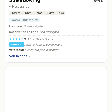
Strike Bowling
€-€€
N° 26
Hesperange
Sports bar
Diner
Pizzas
Burgers
Pâtes
Salades
Brunch buffet
Livraison :
Non renseignée
Réservation en ligne :
Non renseignée
3.9
/5
★★★★☆
· 149 avis Google
Aucun avis par la communauté
RANKEAT
Vote rapide
Aucun vote pour le moment
Voir la fiche
→