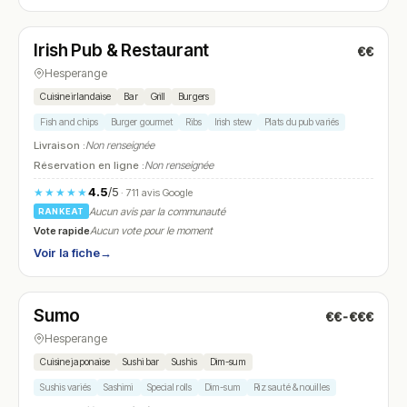
Ouvert
(11:30 – 01:00)
Irish Pub & Restaurant
€€
N° 8
Hesperange
Cuisine irlandaise
Bar
Grill
Burgers
Fish and chips
Burger gourmet
Ribs
Irish stew
Plats du pub variés
Livraison :
Non renseignée
Réservation en ligne :
Non renseignée
4.5
/5
★★★★★
· 711 avis Google
Aucun avis par la communauté
RANKEAT
Vote rapide
Aucun vote pour le moment
Voir la fiche
→
Ouvert
(11:00 – 14:30, 18:00 – 22:00)
Sumo
€€-€€€
N° 9
Hesperange
Cuisine japonaise
Sushi bar
Sushis
Dim-sum
Sushis variés
Sashimi
Special rolls
Dim-sum
Riz sauté & nouilles