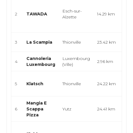
Cuis
japo
Esch-sur-
2
TAWADA
14.29 km
rame
Alzette
asia
japon
Cuis
3
La Scampia
Thionville
23.42 km
pizze
Cannoleria
Luxembourg
Itali
4
2.96 km
Luxembourg
(Ville)
Pâte
Café
5
Klatsch
Thionville
24.22 km
rapi
enc
Mangia E
Itali
6
Scappa
Yutz
24.41 km
Foo
Pizza
Cuis