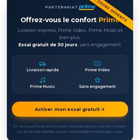
30 JOURS OFFERTS
prime
PARTENARIAT
Offrez-vous le confort
Prime
Livraison express, Prime Video, Prime Music et
bien plus.
Essai gratuit de 30 jours
, sans engagement.
Livraison rapide
Prime Video
Prime Music
Sans engagement
Activer mon essai gratuit
En tant que Partenaire Amazon, Rankeat perçoit une commission
sur les achats éligibles. Aucun coût supplémentaire pour vous.