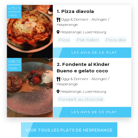
4.75 / 5
1. Pizza diavola
1 avis
Oggi & Domani - Alzingen /
Hesperange
Hesperange, Luxembourg
Pizza
Plat Italien
Pizza diavola
LES AVIS DE CE PLAT
4.50 / 5
2. Fondente al Kinder
1 avis
Bueno e gelato coco
Oggi & Domani - Alzingen /
Hesperange
Hesperange, Luxembourg
Fondant au chocolat
LES AVIS DE CE PLAT
VOIR TOUS LES PLATS DE HESPERANGE