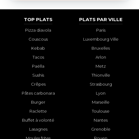
TOP PLATS
PLATS PAR VILLE
Pizza diavola
Paris
Couscous
Luxembourg Ville
Kebab
Bruxelles
Tacos
Arlon
Paëlla
Metz
Sushis
Thionville
Crêpes
Strasbourg
Pâtes carbonara
Lyon
Burger
Marseille
Raclette
Toulouse
Buffet à volonté
Nantes
Lasagnes
Grenoble
Moules frites
Rouen