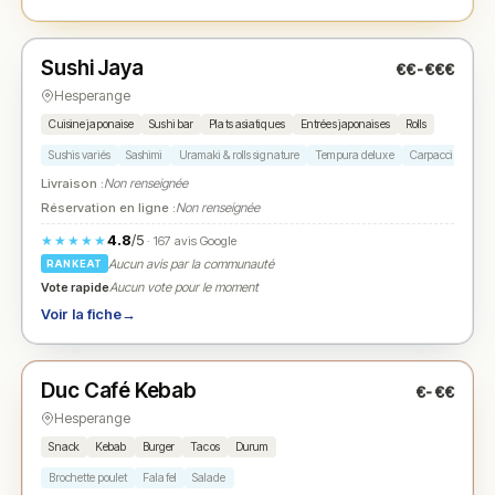
Ouvert
(11:30 – 14:30, 18:00 – 22:00)
Sushi Jaya
€€-€€€
N° 2
★
Hesperange
Cuisine japonaise
Sushi bar
Plats asiatiques
Entrées japonaises
Rolls
Sushis variés
Sashimi
Uramaki & rolls signature
Tempura deluxe
Carpaccio japona
Livraison :
Non renseignée
Réservation en ligne :
Non renseignée
4.8
/5
★★★★★
· 167 avis Google
Aucun avis par la communauté
RANKEAT
Vote rapide
Aucun vote pour le moment
Voir la fiche
→
Ouvert
(06:00 – 22:30)
Duc Café Kebab
€-€€
N° 3
★
Hesperange
Snack
Kebab
Burger
Tacos
Durum
Brochette poulet
Falafel
Salade