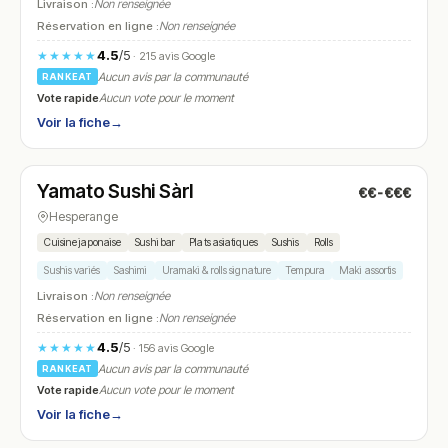
Livraison :
Non renseignée
Réservation en ligne :
Non renseignée
4.5
/5
★★★★★
· 215 avis Google
Aucun avis par la communauté
RANKEAT
Vote rapide
Aucun vote pour le moment
Voir la fiche
→
Fermé
Yamato Sushi Sàrl
€€-€€€
N° 10
Hesperange
Cuisine japonaise
Sushi bar
Plats asiatiques
Sushis
Rolls
Sushis variés
Sashimi
Uramaki & rolls signature
Tempura
Maki assortis
Livraison :
Non renseignée
Réservation en ligne :
Non renseignée
4.5
/5
★★★★★
· 156 avis Google
Aucun avis par la communauté
RANKEAT
Vote rapide
Aucun vote pour le moment
Voir la fiche
→
Ouvert
(11:30 – 14:30, 19:00 – 22:30)