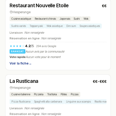
Restaurant Nouvelle Etoile
€€
N° 23
Hesperange
Cuisine asiatique
Restaurant chinois
Japonais
Sushi
Wok
Sushis variés
Teppanyaki
Wok asiatique
Dim sum
Soupes asiatiques
Livraison :
Non renseignée
Réservation en ligne :
Non renseignée
4.2
/5
★★★★☆
· 294 avis Google
Aucun avis par la communauté
RANKEAT
Vote rapide
Aucun vote pour le moment
Voir la fiche
→
Ouvert
(11:45 – 14:30, 18:00 – 22:30)
La Rusticana
€€-€€€
N° 24
Hesperange
Cuisine italienne
Pizzeria
Trattoria
Pâtes
Pizzas
Pizza Rusticana
Spaghetti alla carbonara
Linguine aux scampis
Risotto marinara
Livraison :
Non renseignée
Réservation en ligne :
Non renseignée