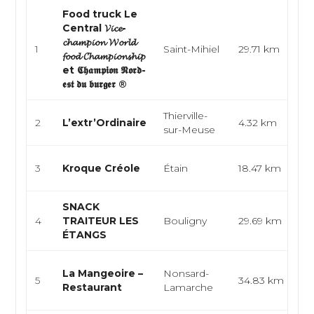
Food truck Le
Central 𝓥𝓲𝓬𝓮-
𝓬𝓱𝓪𝓶𝓹𝓲𝓸𝓷 𝓦𝓸𝓻𝓵𝓭
Bu
1
Saint-Mihiel
29.71 km
𝓯𝓸𝓸𝓭 𝓒𝓱𝓪𝓶𝓹𝓲𝓸𝓷𝓼𝓱𝓲𝓹
Fo
et 𝕮𝖍𝖆𝖒𝖕𝖎𝖔𝖓 𝕹𝖔𝖗𝖉-
𝖊𝖘𝖙 𝖉𝖚 𝖇𝖚𝖗𝖌𝖊𝖗 ®
Thierville-
2
L’extr’Ordinaire
4.32 km
Fr
sur-Meuse
Cré
3
Kroque Créole
Étain
18.47 km
Fr
SNACK
Fr
4
TRAITEUR LES
Bouligny
29.69 km
Tr
ÉTANGS
Ga
La Mangeoire –
Nonsard-
5
34.83 km
lo
Restaurant
Lamarche
fr