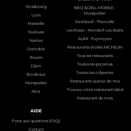
Strasbourg
BBQ &GRILL MOBILE -
Montpellier
Lyon
Red Beef - Thionville
Marseille
Les Roses - Mondorf-Les-Bains
Toulouse
AUMI - Puymoyen
Nantes
Restaurants étoilés MICHELIN
Grenoble
Tous les restaurants
Rouen
Toutes les pizzerias
Dijon
Toutes les crêperies
Bordeaux
Restaurants autour de moi
Montpellier
Trouvez votre restaurant idéal
Nice
Restaurant du mois
AIDE
Foire aux questions (FAQ)
Contact