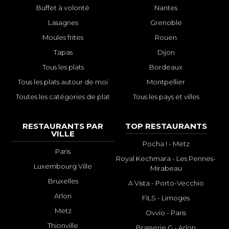
Buffet à volonté
Nantes
Lasagnes
Grenoble
Moules frites
Rouen
Tapas
Dijon
Tous les plats
Bordeaux
Tous les plats autour de moi
Montpellier
Toutes les catégories de plat
Tous les pays et villes
RESTAURANTS PAR
TOP RESTAURANTS
VILLE
Pocha ! - Metz
Paris
Royal Kechmara - Les Pennes-
Luxembourg Ville
Mirabeau
Bruxelles
A Vista - Porto-Vecchio
Arlon
FILS - Limoges
Metz
Ovvio - Paris
Thionville
Brasserie G - Arlon