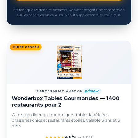
En tant que Partenaire Amazon, Rankeat perçoit une commission
sur les achats éligibles. Aucun coût supplémentaire pour vous.
IDÉE CADEAU
prime
PARTENARIAT AMAZON
Wonderbox Tables Gourmandes — 1400
restaurants pour 2
Offrez un dîner gastronomique : tables labélisées,
brasseries chics et restaurants étoilés. Valable 3 ans et 3
mois.
★
★
★
★
★
4,6/5
(648 avis)