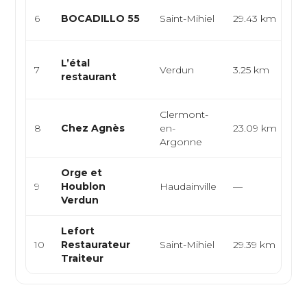
Sn
6
BOCADILLO 55
Saint-Mihiel
29.43 km
Bu
Fr
L’étal
7
Verdun
3.25 km
St
restaurant
Gr
Clermont-
Cu
8
Chez Agnès
en-
23.09 km
ba
Argonne
d'
Orge et
Fr
9
Houblon
Haudainville
—
Eu
Verdun
Lefort
Fr
10
Restaurateur
Saint-Mihiel
29.39 km
Tr
Traiteur