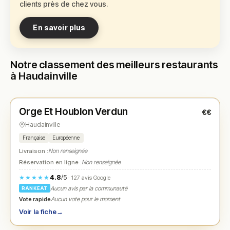
clients près de chez vous.
En savoir plus
Notre classement des meilleurs restaurants
à Haudainville
Ouvert
(14:00 – 23:00)
Orge Et Houblon Verdun
€€
N° 1
★
Haudainville
Française
Européenne
Livraison :
Non renseignée
Réservation en ligne :
Non renseignée
4.8
/5
★★★★★
· 127 avis Google
Aucun avis par la communauté
RANKEAT
Vote rapide
Aucun vote pour le moment
Voir la fiche
→
Fermé
(10:00 – 16:00)