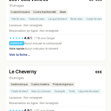
Limoges
Cuisine limousine
Cuisine traditionnelle
Abats
Tete de veau
Fraise de veau
Langue de boeuf
Ris de veau
Cuisse de canard
Livraison :
Non renseignée
Réservation en ligne :
Non renseignée
4.6
/5
★★★★★
· 1 718 avis Google
Aucun avis par la communauté
RANKEAT
Vote rapide
Aucun vote pour le moment
Voir la fiche
→
Fermé
(19:30 – 22:00)
Le Cheverny
€€€
N° 21
Limoges
Gastronomique
Cuisine moderne
Produits régionaux
Tataki de bœuf
Veau du Limousin
Escargots
Truite
Légumes de saison
Livraison :
Non renseignée
Réservation en ligne :
Non renseignée
4.6
/5
★★★★★
· 1 117 avis Google