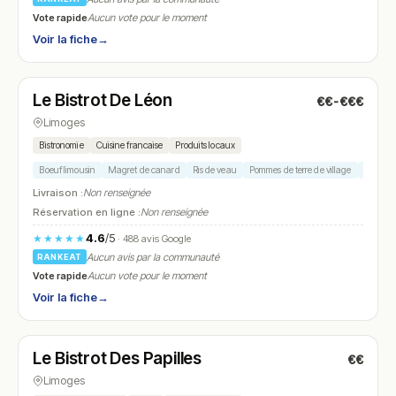
Vote rapide
Aucun vote pour le moment
Voir la fiche
→
Fermé
(12:00 – 14:00, 19:30 – 22:00)
Le Bistrot De Léon
€€-€€€
N° 25
Limoges
Bistronomie
Cuisine francaise
Produits locaux
Boeuf limousin
Magret de canard
Ris de veau
Pommes de terre de village
Plat du 
Livraison :
Non renseignée
Réservation en ligne :
Non renseignée
4.6
/5
★★★★★
· 488 avis Google
Aucun avis par la communauté
RANKEAT
Vote rapide
Aucun vote pour le moment
Voir la fiche
→
Fermé
(fermé aujourd'hui)
Le Bistrot Des Papilles
€€
N° 26
Limoges