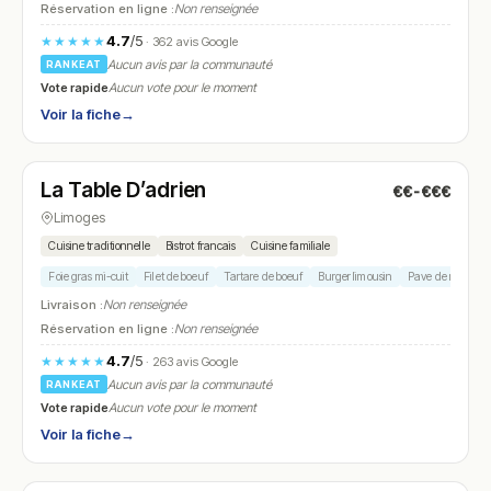
Réservation en ligne :
Non renseignée
4.7
/5
★★★★★
· 362 avis Google
Aucun avis par la communauté
RANKEAT
Vote rapide
Aucun vote pour le moment
Voir la fiche
→
Fermé
(fermé aujourd'hui)
La Table D’adrien
€€-€€€
N° 16
Limoges
Cuisine traditionnelle
Bistrot francais
Cuisine familiale
Foie gras mi-cuit
Filet de boeuf
Tartare de boeuf
Burger limousin
Pave de merlu
Livraison :
Non renseignée
Réservation en ligne :
Non renseignée
4.7
/5
★★★★★
· 263 avis Google
Aucun avis par la communauté
RANKEAT
Vote rapide
Aucun vote pour le moment
Voir la fiche
→
Ouvert
(09:00 – 14:00, 19:30 – 23:00)