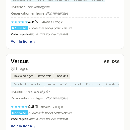
Livraison :
Non renseignée
Réservation en ligne :
Non renseignée
4.8
/5
★★★★★
· 544 avis Google
Aucun avis par la communauté
RANKEAT
Vote rapide
Aucun vote pour le moment
Voir la fiche
→
Ouvert
(09:30 – 13:45, 19:00 – 23:30)
Versus
€€-€€€
N° 7
Limoges
Cave à manger
Bistronomie
Bar à vins
Planche de charcuterie
Fromages affinés
Brunch
Plat du jour
Desserts maison
Livraison :
Non renseignée
Réservation en ligne :
Non renseignée
4.8
/5
★★★★★
· 356 avis Google
Aucun avis par la communauté
RANKEAT
Vote rapide
Aucun vote pour le moment
Voir la fiche
→