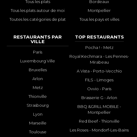
Tous les plats
Bordeaux
Tous les plats autour de moi
Montpellier
Toutes les catégories de plat
Tous les pays et villes
RESTAURANTS PAR
TOP RESTAURANTS
VILLE
Pocha ! - Metz
Paris
Royal Kechmara - Les Pennes-
Luxembourg Ville
Mirabeau
Bruxelles
A Vista - Porto-Vecchio
Arlon
FILS - Limoges
Metz
Ovvio - Paris
Thionville
Brasserie G - Arlon
Strasbourg
BBQ &GRILL MOBILE -
Montpellier
Lyon
Red Beef - Thionville
Marseille
Les Roses - Mondorf-Les-Bains
Toulouse