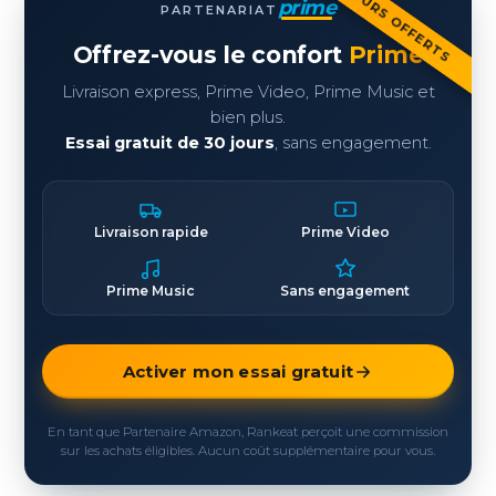
30 JOURS OFFERTS
prime
PARTENARIAT
Offrez-vous le confort
Prime
Livraison express, Prime Video, Prime Music et
bien plus.
Essai gratuit de 30 jours
, sans engagement.
Livraison rapide
Prime Video
Prime Music
Sans engagement
Activer mon essai gratuit
En tant que Partenaire Amazon, Rankeat perçoit une commission
sur les achats éligibles. Aucun coût supplémentaire pour vous.