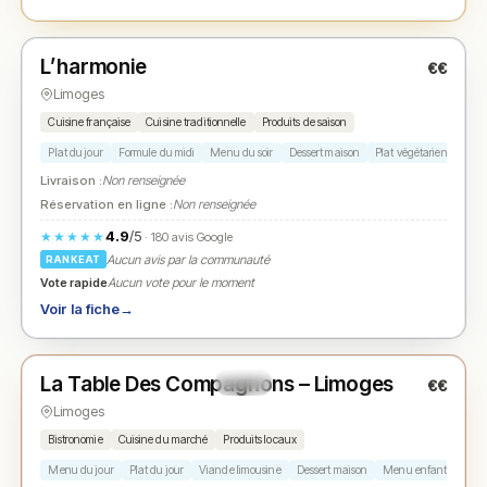
Fermé
(fermé aujourd'hui)
L’harmonie
€€
N° 2
★
Limoges
Cuisine française
Cuisine traditionnelle
Produits de saison
Plat du jour
Formule du midi
Menu du soir
Dessert maison
Plat végétarien
Livraison :
Non renseignée
Réservation en ligne :
Non renseignée
4.9
/5
★★★★★
· 180 avis Google
Aucun avis par la communauté
RANKEAT
Vote rapide
Aucun vote pour le moment
Voir la fiche
→
Fermé
(fermé aujourd'hui)
La Table Des Compagnons – Limoges
€€
N° 3
★
Limoges
Bistronomie
Cuisine du marché
Produits locaux
Menu du jour
Plat du jour
Viande limousine
Dessert maison
Menu enfant