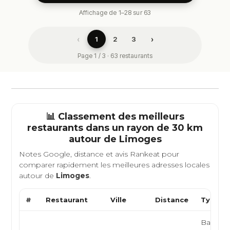
Affichage de 1–28 sur 63
‹
›
1
2
3
Page 1 / 3 · 63 restaurants
📊 Classement des meilleurs
restaurants dans un rayon de 30 km
autour de
Limoges
Notes Google, distance et avis Rankeat pour
comparer rapidement les meilleures adresses locales
autour de
Limoges
.
#
Restaurant
Ville
Distance
Type de
Bar à bi