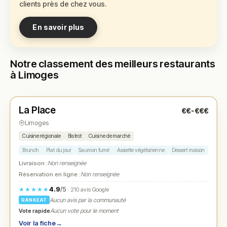
clients près de chez vous.
En savoir plus
Notre classement des meilleurs restaurants
à Limoges
Ouvert
(09:30 – 22:30)
La Place
€€-€€€
N° 1
★
Limoges
Cuisine régionale
Bistrot
Cuisine de marché
Brunch
Plat du jour
Saumon fumé
Assiette végétarienne
Dessert maison
Livraison :
Non renseignée
Réservation en ligne :
Non renseignée
4.9
/5
★★★★★
· 210 avis Google
Aucun avis par la communauté
RANKEAT
Vote rapide
Aucun vote pour le moment
Voir la fiche
→