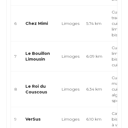
Cuisine
tradition
6
Chez Mimi
Limoges
5.74 km
cuisine
limousi
bistrot f
Cuisine
Le Bouillon
limousi
7
Limoges
6.09 km
Limousin
bistron
cuisine 
Cuisine
maghre
Le Roi du
8
Limoges
6.34 km
cuisine
Couscous
algerien
specialit
Cave à 
9
VerSus
Limoges
6.10 km
bistron
à vins