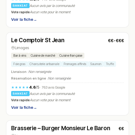
Aucun avis par la communauté
RANKEAT
Vote rapide
Aucun vote pour le moment
Voir la fiche
→
Ouvert
(09:30 – 23:00)
Le Comptoir St Jean
€€-€€€
N° 22
Limoges
Bar à vins
Cuisine de marché
Cuisine française
Foie gras
Charcuterie artisanale
Fromages affinés
Saumon
Truffe
Livraison :
Non renseignée
Réservation en ligne :
Non renseignée
4.6
/5
★★★★★
· 763 avis Google
Aucun avis par la communauté
RANKEAT
Vote rapide
Aucun vote pour le moment
Voir la fiche
→
Ouvert
(12:00 – 22:30)
Brasserie – Burger Monsieur Le Baron
€€
N° 23