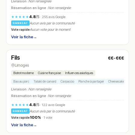
Livraison :
Non renseignée
Réservation en ligne :
Non renseignée
4.8
/5
★★★★★
· 255 avis Google
Aucun avis par la communauté
RANKEAT
Vote rapide
Aucun vote pour le moment
Voir la fiche
→
Fermé
(12:00 – 14:00, 19:30 – 21:30)
Fils
€€-€€€
N° 10
Limoges
Bistrot moderne
Cuisine française
Influences asiatiques
Bao au porc
Tataki de canard
Carpaccio
Planche à partager
Cheesecake
Livraison :
Non renseignée
Réservation en ligne :
Non renseignée
4.8
/5
★★★★★
· 122 avis Google
Aucun avis par la communauté
RANKEAT
100%
Vote rapide
· 1 vote
Voir la fiche
→
Fermé
(fermé aujourd'hui)