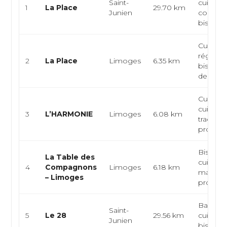
Saint-
cuisine
1
La Place
29.70 km
Junien
convivia
bistrot
Cuisine
régional
2
La Place
Limoges
6.35 km
bistrot, 
de mar
Cuisine 
cuisine
3
L’HARMONIE
Limoges
6.08 km
tradition
produits 
Bistron
La Table des
cuisine 
4
Compagnons
Limoges
6.18 km
marché
– Limoges
produit
Bar-rest
Saint-
5
Le 28
29.56 km
cuisine 
Junien
bistrot