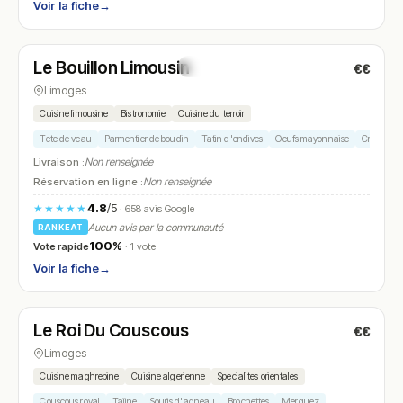
Voir la fiche
→
Fermé
(09:00 – 13:30, 19:00 – 20:30)
Le Bouillon Limousin
€€
N° 5
Limoges
Cuisine limousine
Bistronomie
Cuisine du terroir
Tete de veau
Parmentier de boudin
Tatin d'endives
Oeufs mayonnaise
Creme bru
Livraison :
Non renseignée
Réservation en ligne :
Non renseignée
4.8
/5
★★★★★
· 658 avis Google
Aucun avis par la communauté
RANKEAT
100%
Vote rapide
· 1 vote
Voir la fiche
→
Fermé
(12:00 – 14:00, 19:00 – 22:00)
Le Roi Du Couscous
€€
N° 6
Limoges
Cuisine maghrebine
Cuisine algerienne
Specialites orientales
Couscous royal
Tajine
Souris d'agneau
Brochettes
Merguez