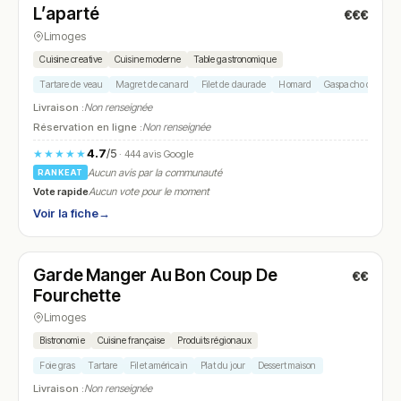
L’aparté
€€€
N° 14
Limoges
Cuisine creative
Cuisine moderne
Table gastronomique
Tartare de veau
Magret de canard
Filet de daurade
Homard
Gaspacho de tomat
Livraison :
Non renseignée
Réservation en ligne :
Non renseignée
4.7
/5
★★★★★
· 444 avis Google
Aucun avis par la communauté
RANKEAT
Vote rapide
Aucun vote pour le moment
Voir la fiche
→
Ouvert
(11:00 – 15:00, 19:30 – 23:30)
Garde Manger Au Bon Coup De
€€
N° 15
Fourchette
Limoges
Bistronomie
Cuisine française
Produits régionaux
Foie gras
Tartare
Filet américain
Plat du jour
Dessert maison
Livraison :
Non renseignée