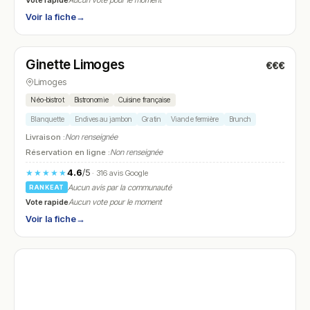
Aucun vote pour le moment
Voir la fiche
→
Ouvert
(12:00 – 14:00, 19:30 – 23:00)
Ginette Limoges
€€€
N° 28
Limoges
Néo-bistrot
Bistronomie
Cuisine française
Blanquette
Endives au jambon
Gratin
Viande fermière
Brunch
Livraison :
Non renseignée
Réservation en ligne :
Non renseignée
4.6
/5
★★★★★
· 316 avis Google
Aucun avis par la communauté
RANKEAT
Vote rapide
Aucun vote pour le moment
Voir la fiche
→