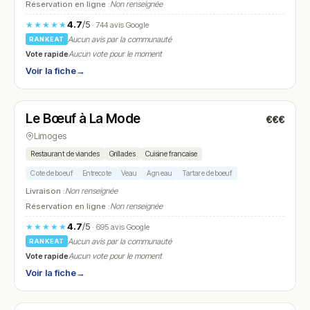
Réservation en ligne :
Non renseignée
4.7
/5
★★★★★
· 744 avis Google
Aucun avis par la communauté
RANKEAT
Vote rapide
Aucun vote pour le moment
Voir la fiche
→
Fermé
(12:00 – 14:00, 19:30 – 22:00)
Le Bœuf à La Mode
€€€
N° 13
Limoges
Restaurant de viandes
Grillades
Cuisine francaise
Cote de boeuf
Entrecote
Veau
Agneau
Tartare de boeuf
Livraison :
Non renseignée
Réservation en ligne :
Non renseignée
4.7
/5
★★★★★
· 695 avis Google
Aucun avis par la communauté
RANKEAT
Vote rapide
Aucun vote pour le moment
Voir la fiche
→
Fermé
(12:00 – 14:30, 19:00 – 22:00)