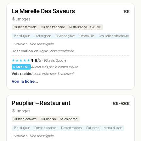
La Marelle Des Saveurs
€€
N° 11
Limoges
Cuisine familiale
Cuisine francaise
Restaurant a l'aveugle
Plat du jour
Filet mignon
Civet de gibier
Ratatouille
Croustillant de chevre
Livraison :
Non renseignée
Réservation en ligne :
Non renseignée
4.8
/5
★★★★★
· 93 avis Google
Aucun avis par la communauté
RANKEAT
Vote rapide
Aucun vote pour le moment
Voir la fiche
→
Ouvert
(12:00 – 23:00)
Peuplier – Restaurant
€€-€€€
N° 12
Limoges
Cuisine locavore
Cuisine bio
Salon de the
Plat du jour
Entree de saison
Dessert maison
Patisserie
Menu du soir
Livraison :
Non renseignée