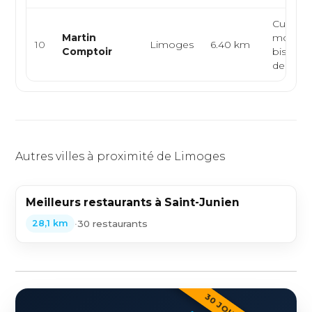
Cuisine
Martin
modern
10
Limoges
6.40 km
Comptoir
bistrot,
de sais
Autres villes à proximité de Limoges
Meilleurs restaurants à Saint-Junien
•
30 restaurants
28,1 km