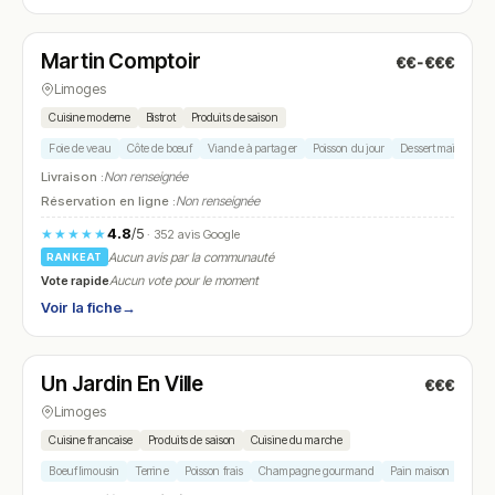
Fermé
(12:00 – 14:00, 19:00 – 22:00)
Martin Comptoir
€€-€€€
N° 8
Limoges
Cuisine moderne
Bistrot
Produits de saison
Foie de veau
Côte de bœuf
Viande à partager
Poisson du jour
Dessert maison
Livraison :
Non renseignée
Réservation en ligne :
Non renseignée
4.8
/5
★★★★★
· 352 avis Google
Aucun avis par la communauté
RANKEAT
Vote rapide
Aucun vote pour le moment
Voir la fiche
→
Ouvert
(09:30 – 14:30, 18:30 – 22:30)
Un Jardin En Ville
€€€
N° 9
Limoges
Cuisine francaise
Produits de saison
Cuisine du marche
Boeuf limousin
Terrine
Poisson frais
Champagne gourmand
Pain maison