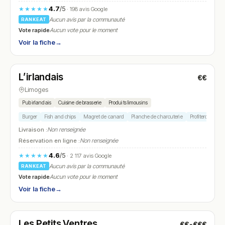
4.7
/5
★★★★★
· 198 avis Google
Aucun avis par la communauté
RANKEAT
Vote rapide
Aucun vote pour le moment
Voir la fiche
→
Ouvert
(12:00 – 01:30)
L’irlandais
€€
N° 19
Limoges
Pub irlandais
Cuisine de brasserie
Produits limousins
Burger
Fish and chips
Magret de canard
Planche de charcuterie
Profiteroles
Livraison :
Non renseignée
Réservation en ligne :
Non renseignée
4.6
/5
★★★★★
· 2 117 avis Google
Aucun avis par la communauté
RANKEAT
Vote rapide
Aucun vote pour le moment
Voir la fiche
→
Fermé
(12:00 – 14:00, 19:00 – 21:30)
Les Petits Ventres
€€-€€€
N° 20