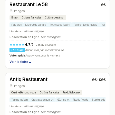
Restaurant Le 58
€€
N° 17
Limoges
Bistrot
Cuisine francaise
Cuisine de saison
Foie gras
Magret de canard
Tournedos Rossini
Parmentier de morue
Profiteroles
Livraison :
Non renseignée
Réservation en ligne :
Non renseignée
4.7
/5
★★★★★
· 255 avis Google
Aucun avis par la communauté
RANKEAT
Vote rapide
Aucun vote pour le moment
Voir la fiche
→
Fermé
(12:00 – 14:00, 19:00 – 21:30)
Antiq Restaurant
€€-€€€
N° 18
Limoges
Cuisine bistronomique
Cuisine française
Produits locaux
Terrine maison
Gravlax de saumon
Œuf mollet
Risotto fregola
Suprême de volaille
Livraison :
Non renseignée
Réservation en ligne :
Non renseignée