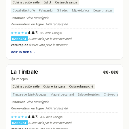
Cuisine traditionnelle
Bistrot
Cuisine de saison
Coquillettes truffe
Pain perdu
Grillades
Mijoté du jour
Dessert maison
Livraison :
Non renseignée
Réservation en ligne :
Non renseignée
4.6
/5
★★★★★
· 451 avis Google
Aucun avis par la communauté
RANKEAT
Vote rapide
Aucun vote pour le moment
Voir la fiche
→
Ouvert
(19:00 – 23:00)
La Timbale
€€-€€€
N° 27
Limoges
Cuisine traditionnelle
Cuisine française
Cuisine du marché
Timbale de Saint-Jacques
Magret de canard
Salade de gésiers
Chèvre chaud
Gi
Livraison :
Non renseignée
Réservation en ligne :
Non renseignée
4.6
/5
★★★★★
· 332 avis Google
Aucun avis par la communauté
RANKEAT
Vote rapide