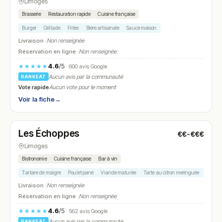
Limoges
Brasserie
Restauration rapide
Cuisine française
Burger
Grillade
Frites
Bière artisanale
Sauce maison
Livraison :
Non renseignée
Réservation en ligne :
Non renseignée
4.6
/5
★★★★★
· 600 avis Google
Aucun avis par la communauté
RANKEAT
Vote rapide
Aucun vote pour le moment
Voir la fiche
→
Ouvert
(10:00 – 14:00, 18:00 – 00:00)
Les Échoppes
€€-€€€
N° 24
Limoges
Bistronomie
Cuisine française
Bar à vin
Tartare de maigre
Poulet pané
Viande maturée
Tarte au citron meringuée
Dessert
Livraison :
Non renseignée
Réservation en ligne :
Non renseignée
4.6
/5
★★★★★
· 562 avis Google
Aucun avis par la communauté
RANKEAT