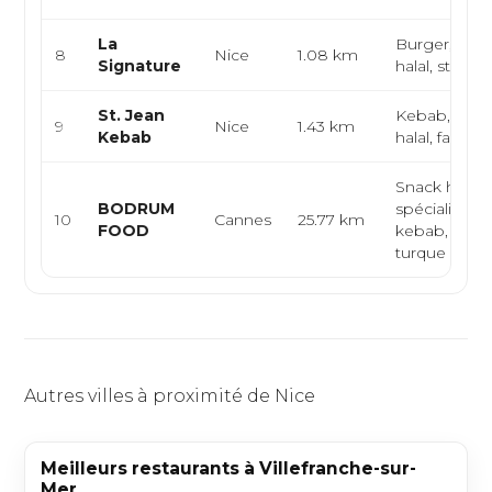
La
Burger, sna
8
Nice
1.08 km
Signature
halal, street
St. Jean
Kebab, snac
9
Nice
1.43 km
Kebab
halal, fast fo
Snack halal,
BODRUM
spécialités
10
Cannes
25.77 km
FOOD
kebab, cuisi
turque
Autres villes à proximité de Nice
Meilleurs restaurants à Villefranche-sur-
Mer