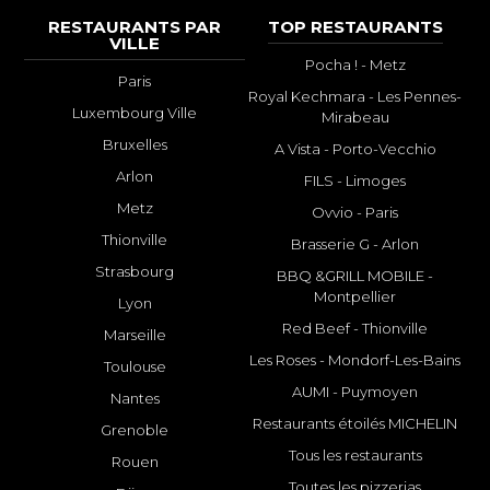
RESTAURANTS PAR
TOP RESTAURANTS
VILLE
Pocha ! - Metz
Paris
Royal Kechmara - Les Pennes-
Luxembourg Ville
Mirabeau
Bruxelles
A Vista - Porto-Vecchio
Arlon
FILS - Limoges
Metz
Ovvio - Paris
Thionville
Brasserie G - Arlon
Strasbourg
BBQ &GRILL MOBILE -
Montpellier
Lyon
Red Beef - Thionville
Marseille
Les Roses - Mondorf-Les-Bains
Toulouse
AUMI - Puymoyen
Nantes
Restaurants étoilés MICHELIN
Grenoble
Tous les restaurants
Rouen
Toutes les pizzerias