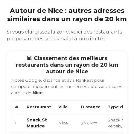
Autour de Nice : autres adresses
similaires dans un rayon de 20 km
Si vous élargissez la zone, voici des restaurants
proposant des snack halal à proximité.
📊 Classement des meilleurs
restaurants dans un rayon de 20 km
autour de
Nice
Notes Google, distance et avis Rankeat pour
comparer rapidement les meilleures adresses locales
autour de
Nice
.
#
Restaurant
Ville
Distance
Type de Cui
Snack St
Snack halal,
1
Nice
2.76 km
Maurice
kebab, fast 