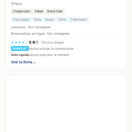
Nice
Cheese naan
Kebab
Snack halal
Naan poulet
Tacos
Burger
Doner
Frites maison
Livraison :
Non renseignée
Réservation en ligne :
Non renseignée
3.8
/5
★★★★☆
· 704 avis Google
Aucun avis par la communauté
RANKEAT
Vote rapide
Aucun vote pour le moment
Voir la fiche
→