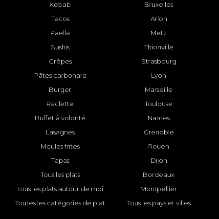
Kebab
Bruxelles
Tacos
Arlon
Paëlla
Metz
Sushis
Thionville
Crêpes
Strasbourg
Pâtes carbonara
Lyon
Burger
Marseille
Raclette
Toulouse
Buffet à volonté
Nantes
Lasagnes
Grenoble
Moules frites
Rouen
Tapas
Dijon
Tous les plats
Bordeaux
Tous les plats autour de moi
Montpellier
Toutes les catégories de plat
Tous les pays et villes