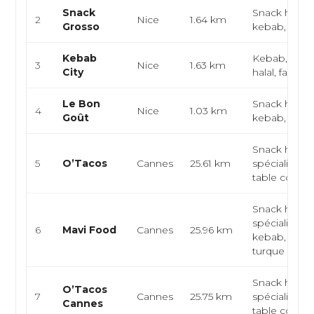
Snack
Snack halal,
2
Nice
1.64 km
Grosso
kebab, fast 
Kebab
Kebab, snac
3
Nice
1.63 km
City
halal, fast fo
Le Bon
Snack halal,
4
Nice
1.03 km
Goût
kebab, fast 
Snack halal,
5
O’Tacos
Cannes
25.61 km
spécialités t
table convivi
Snack halal,
spécialités
6
Mavi Food
Cannes
25.96 km
kebab, cuisi
turque
Snack halal,
O’Tacos
7
Cannes
25.75 km
spécialités t
Cannes
table convivi