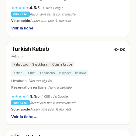
4.5
/5
★★★★★
· 10 avis Google
Aucun avis par la communauté
RANKEAT
Vote rapide
Aucun vote pour le moment
Voir la fiche
→
Ouvert
Turkish Kebab
€-€€
N° 5
Nice
Kebab turc
Snack halal
Cuisine turque
Kebab
Dürüm
Lahmacun
Iskender
Baklava
Livraison :
Non renseignée
Réservation en ligne :
Non renseignée
4.4
/5
★★★★☆
· 1 095 avis Google
Aucun avis par la communauté
RANKEAT
Vote rapide
Aucun vote pour le moment
Voir la fiche
→
Ouvert