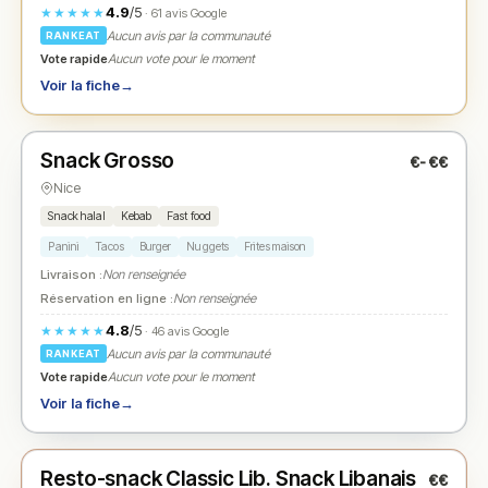
4.9
/5
★★★★★
· 61 avis Google
Aucun avis par la communauté
RANKEAT
Vote rapide
Aucun vote pour le moment
Voir la fiche
→
Ouvert
Snack Grosso
€-€€
N° 2
★
Nice
Snack halal
Kebab
Fast food
Panini
Tacos
Burger
Nuggets
Frites maison
Livraison :
Non renseignée
Réservation en ligne :
Non renseignée
4.8
/5
★★★★★
· 46 avis Google
Aucun avis par la communauté
RANKEAT
Vote rapide
Aucun vote pour le moment
Voir la fiche
→
Ouvert
Resto-snack Classic Lib. Snack Libanais
€€
N° 3
★