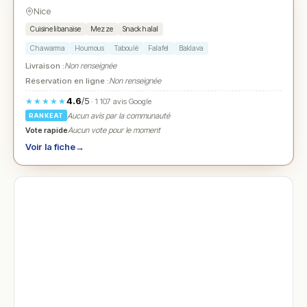
Nice
Cuisine libanaise
Mezze
Snack halal
Chawarma
Houmous
Taboulé
Falafel
Baklava
Livraison :
Non renseignée
Réservation en ligne :
Non renseignée
4.6
/5
★★★★★
· 1 107 avis Google
Aucun avis par la communauté
RANKEAT
Vote rapide
Aucun vote pour le moment
Voir la fiche
→