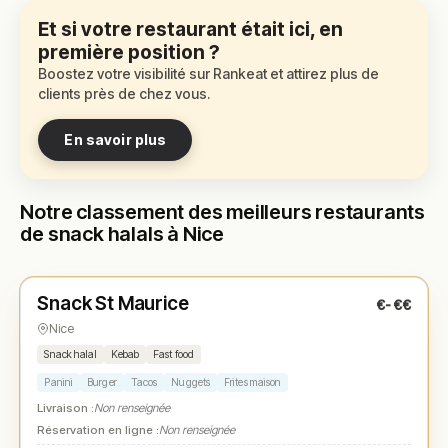
Et si votre restaurant était ici, en
première position ?
Boostez votre visibilité sur Rankeat et attirez plus de
clients près de chez vous.
En savoir plus
Notre classement des meilleurs restaurants
de snack halals à Nice
Fermé
Snack St Maurice
€-€€
N° 1
★
Nice
Snack halal
Kebab
Fast food
Panini
Burger
Tacos
Nuggets
Frites maison
Livraison :
Non renseignée
Réservation en ligne :
Non renseignée