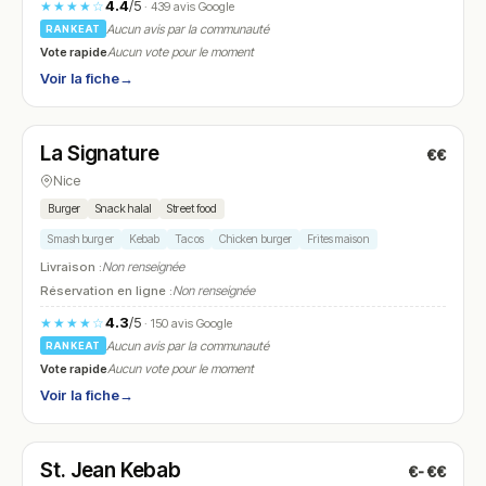
4.4
/5
★★★★☆
· 439 avis Google
Aucun avis par la communauté
RANKEAT
Vote rapide
Aucun vote pour le moment
Voir la fiche
→
Ouvert
La Signature
€€
N° 8
Nice
Burger
Snack halal
Street food
Smash burger
Kebab
Tacos
Chicken burger
Frites maison
Livraison :
Non renseignée
Réservation en ligne :
Non renseignée
4.3
/5
★★★★☆
· 150 avis Google
Aucun avis par la communauté
RANKEAT
Vote rapide
Aucun vote pour le moment
Voir la fiche
→
Fermé
St. Jean Kebab
€-€€
N° 9