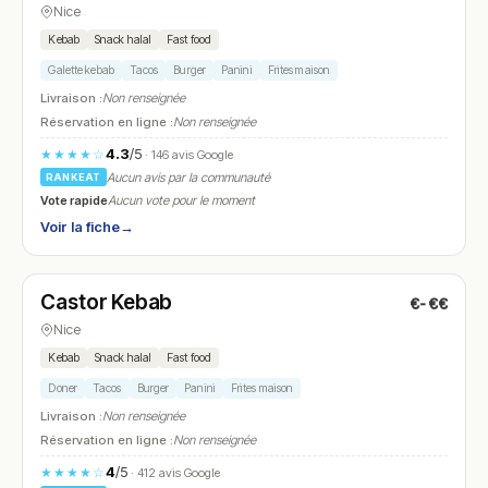
Nice
Kebab
Snack halal
Fast food
Galette kebab
Tacos
Burger
Panini
Frites maison
Livraison :
Non renseignée
Réservation en ligne :
Non renseignée
4.3
/5
★★★★☆
· 146 avis Google
Aucun avis par la communauté
RANKEAT
Vote rapide
Aucun vote pour le moment
Voir la fiche
→
Ouvert
(10:00 – 21:30)
Castor Kebab
€-€€
N° 10
Nice
Kebab
Snack halal
Fast food
Doner
Tacos
Burger
Panini
Frites maison
Livraison :
Non renseignée
Réservation en ligne :
Non renseignée
4
/5
★★★★☆
· 412 avis Google