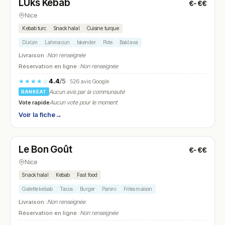
LÜks Kebab
€-€€
N° 6
Nice
Kebab turc
Snack halal
Cuisine turque
Dürüm
Lahmacun
Iskender
Pide
Baklava
Livraison :
Non renseignée
Réservation en ligne :
Non renseignée
4.4
/5
★★★★☆
· 526 avis Google
Aucun avis par la communauté
RANKEAT
Vote rapide
Aucun vote pour le moment
Voir la fiche
→
Ouvert
Le Bon Goût
€-€€
N° 7
Nice
Snack halal
Kebab
Fast food
Galette kebab
Tacos
Burger
Panini
Frites maison
Livraison :
Non renseignée
Réservation en ligne :
Non renseignée