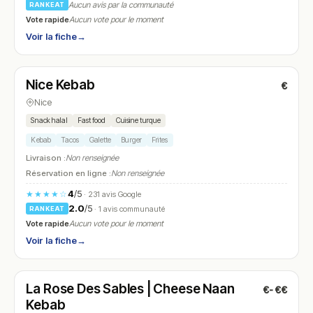
Aucun avis par la communauté
RANKEAT
Vote rapide
Aucun vote pour le moment
Voir la fiche
→
Ouvert
(12:00 – 02:30)
Nice Kebab
€
N° 11
Nice
Snack halal
Fast food
Cuisine turque
Kebab
Tacos
Galette
Burger
Frites
Livraison :
Non renseignée
Réservation en ligne :
Non renseignée
4
/5
★★★★☆
· 231 avis Google
2.0
/5
· 1 avis communauté
RANKEAT
Vote rapide
Aucun vote pour le moment
Voir la fiche
→
Ouvert
La Rose Des Sables | Cheese Naan
€-€€
N° 12
Kebab