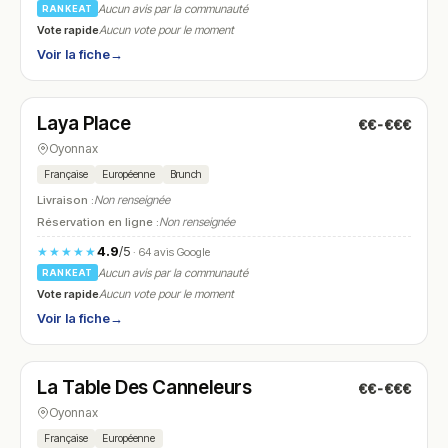
Aucun avis par la communauté
RANKEAT
Vote rapide
Aucun vote pour le moment
Voir la fiche
→
Fermé
Laya Place
€€-€€€
N° 9
Oyonnax
Française
Européenne
Brunch
Livraison :
Non renseignée
Réservation en ligne :
Non renseignée
4.9
/5
★★★★★
· 64 avis Google
Aucun avis par la communauté
RANKEAT
Vote rapide
Aucun vote pour le moment
Voir la fiche
→
Fermé
(fermé aujourd'hui)
La Table Des Canneleurs
€€-€€€
N° 10
Oyonnax
Française
Européenne