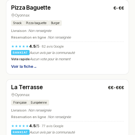
Pizza Baguette
€-€€
N° 27
Oyonnax
Snack
Pizza baguette
Burger
Livraison :
Non renseignée
Réservation en ligne :
Non renseignée
4.5
/5
★★★★★
· 82 avis Google
Aucun avis par la communauté
RANKEAT
Vote rapide
Aucun vote pour le moment
Voir la fiche
→
Fermé
La Terrasse
€€-€€€
N° 28
Oyonnax
Française
Européenne
Livraison :
Non renseignée
Réservation en ligne :
Non renseignée
4.5
/5
★★★★★
· 77 avis Google
Aucun avis par la communauté
RANKEAT