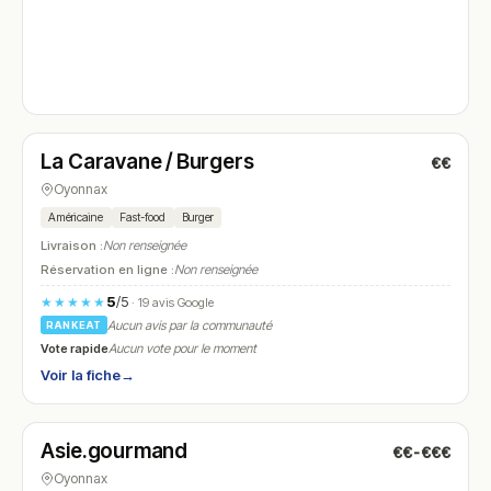
Fermé
(fermé aujourd'hui)
La Caravane / Burgers
€€
N° 4
Oyonnax
Américaine
Fast-food
Burger
Livraison :
Non renseignée
Réservation en ligne :
Non renseignée
5
/5
★★★★★
· 19 avis Google
Aucun avis par la communauté
RANKEAT
Vote rapide
Aucun vote pour le moment
Voir la fiche
→
Fermé
(fermé aujourd'hui)
Asie.gourmand
€€-€€€
N° 5
Oyonnax