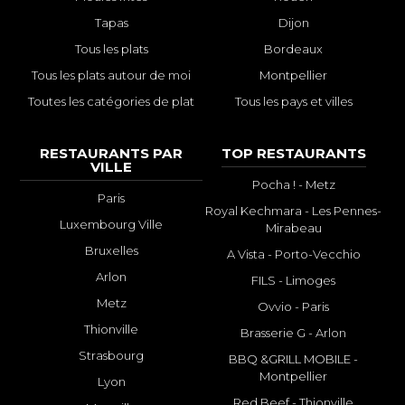
Tapas
Dijon
Tous les plats
Bordeaux
Tous les plats autour de moi
Montpellier
Toutes les catégories de plat
Tous les pays et villes
RESTAURANTS PAR
TOP RESTAURANTS
VILLE
Pocha ! - Metz
Paris
Royal Kechmara - Les Pennes-
Luxembourg Ville
Mirabeau
Bruxelles
A Vista - Porto-Vecchio
Arlon
FILS - Limoges
Metz
Ovvio - Paris
Thionville
Brasserie G - Arlon
Strasbourg
BBQ &GRILL MOBILE -
Montpellier
Lyon
Red Beef - Thionville