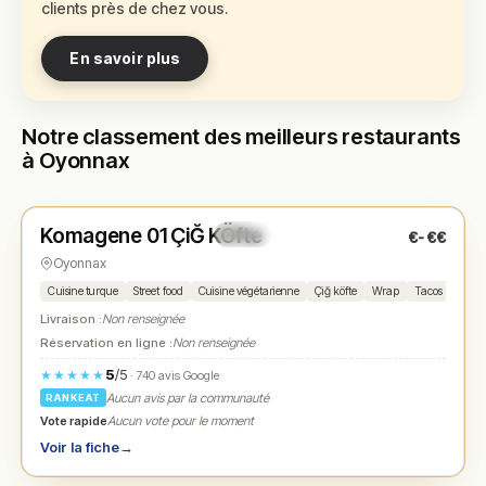
clients près de chez vous.
En savoir plus
Notre classement des meilleurs restaurants
à Oyonnax
Ouvert
(11:45 – 22:00)
Komagene 01 ÇiĞ KÖfte
€-€€
N° 1
★
Oyonnax
Cuisine turque
Street food
Cuisine végétarienne
Çiğ köfte
Wrap
Tacos
Falaf
Livraison :
Non renseignée
Réservation en ligne :
Non renseignée
5
/5
★★★★★
· 740 avis Google
Aucun avis par la communauté
RANKEAT
Vote rapide
Aucun vote pour le moment
Voir la fiche
→
Fermé
(fermé aujourd'hui)