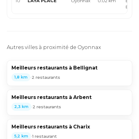
10
LAYA PLACE
Oyonnax
0.02 km
Europ
Brunc
Autres villes à proximité de Oyonnax
Meilleurs restaurants à Bellignat
•
2 restaurants
1,8 km
Meilleurs restaurants à Arbent
•
2 restaurants
2,3 km
Meilleurs restaurants à Charix
•
1 restaurant
5,2 km