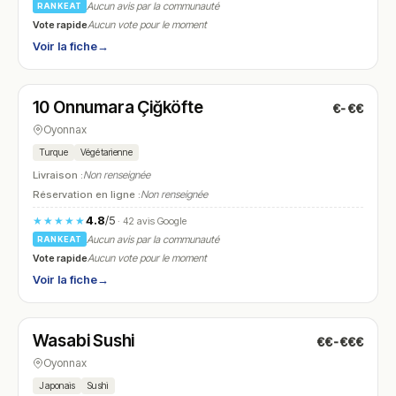
Aucun avis par la communauté
RANKEAT
Vote rapide
Aucun vote pour le moment
Voir la fiche
→
Ouvert
(11:30 – 23:00)
10 Onnumara Çiğköfte
€-€€
N° 14
Oyonnax
Turque
Végétarienne
Livraison :
Non renseignée
Réservation en ligne :
Non renseignée
4.8
/5
★★★★★
· 42 avis Google
Aucun avis par la communauté
RANKEAT
Vote rapide
Aucun vote pour le moment
Voir la fiche
→
Ouvert
(17:00 – 21:30)
Wasabi Sushi
€€-€€€
N° 15
Oyonnax
Japonais
Sushi