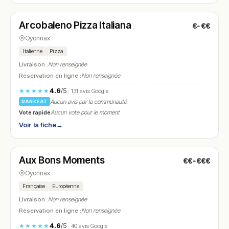
Fermé
(fermé aujourd'hui)
Arcobaleno Pizza Italiana
€-€€
N° 22
Oyonnax
Italienne
Pizza
Livraison :
Non renseignée
Réservation en ligne :
Non renseignée
4.6
/5
★★★★★
· 131 avis Google
Aucun avis par la communauté
RANKEAT
Vote rapide
Aucun vote pour le moment
Voir la fiche
→
Fermé
(fermé aujourd'hui)
Aux Bons Moments
€€-€€€
N° 23
Oyonnax
Française
Européenne
Livraison :
Non renseignée
Réservation en ligne :
Non renseignée
4.6
/5
★★★★★
· 40 avis Google