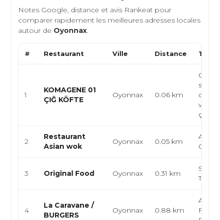
Notes Google, distance et avis Rankeat pour
comparer rapidement les meilleures adresses locales
autour de
Oyonnax
.
#
Restaurant
Ville
Distance
Type 
Cuisin
street
KOMAGENE 01
1
Oyonnax
0.06 km
cuisin
ÇIĞ KÖFTE
végét
çiğ ...
Restaurant
Asiati
2
Oyonnax
0.05 km
Asian wok
Chino
Snack,
3
Original Food
Oyonnax
0.31 km
Tacos,
Améri
La Caravane /
4
Oyonnax
0.88 km
Fast-f
BURGERS