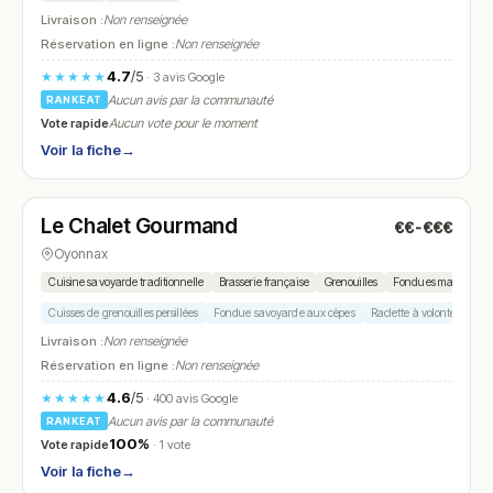
Livraison :
Non renseignée
Réservation en ligne :
Non renseignée
4.7
/5
★★★★★
· 3 avis Google
Aucun avis par la communauté
RANKEAT
Vote rapide
Aucun vote pour le moment
Voir la fiche
→
Fermé
(12:00 – 15:00)
Le Chalet Gourmand
€€-€€€
N° 21
Oyonnax
Cuisine savoyarde traditionnelle
Brasserie française
Grenouilles
Fondues maison
Cuisses de grenouilles persillées
Fondue savoyarde aux cèpes
Raclette à volonté
Boît
Livraison :
Non renseignée
Réservation en ligne :
Non renseignée
4.6
/5
★★★★★
· 400 avis Google
Aucun avis par la communauté
RANKEAT
100%
Vote rapide
· 1 vote
Voir la fiche
→