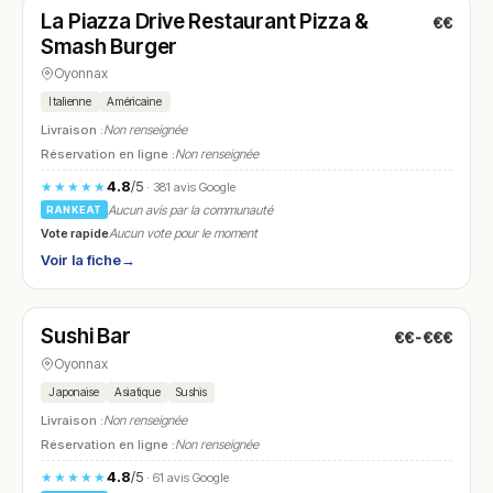
La Piazza Drive Restaurant Pizza &
€€
N° 12
Smash Burger
Oyonnax
Italienne
Américaine
Livraison :
Non renseignée
Réservation en ligne :
Non renseignée
4.8
/5
★★★★★
· 381 avis Google
Aucun avis par la communauté
RANKEAT
Vote rapide
Aucun vote pour le moment
Voir la fiche
→
Ouvert
(17:30 – 22:00)
Sushi Bar
€€-€€€
N° 13
Oyonnax
Japonaise
Asiatique
Sushis
Livraison :
Non renseignée
Réservation en ligne :
Non renseignée
4.8
/5
★★★★★
· 61 avis Google