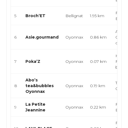
Burge
França
5
Broch’ET
Bellignat
1.95 km
Euro
Asiati
6
Asie.gourmand
Oyonnax
0.86 km
Chinoi
dog
Hawaï
7
Poka’Z
Oyonnax
0.07 km
Fusio
bowls
Abo’s
Thé, B
8
tea&bubbles
Oyonnax
0.19 km
Camb
Oyonnax
La Petite
França
9
Oyonnax
0.22 km
Jeannine
Euro
França