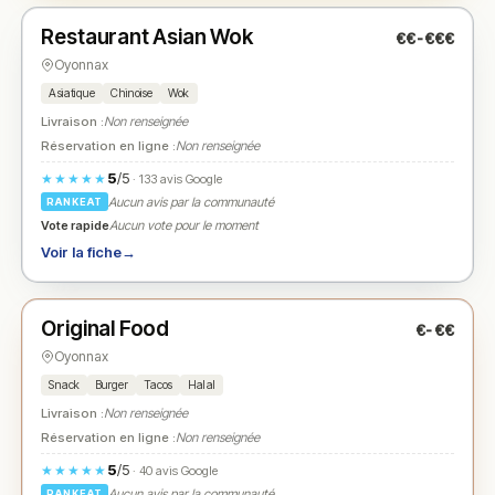
Restaurant Asian Wok
€€-€€€
N° 2
★
Oyonnax
Asiatique
Chinoise
Wok
Livraison :
Non renseignée
Réservation en ligne :
Non renseignée
5
/5
★★★★★
· 133 avis Google
Aucun avis par la communauté
RANKEAT
Vote rapide
Aucun vote pour le moment
Voir la fiche
→
Ouvert
(12:00 – 01:00)
Original Food
€-€€
N° 3
★
Oyonnax
Snack
Burger
Tacos
Halal
Livraison :
Non renseignée
Réservation en ligne :
Non renseignée
5
/5
★★★★★
· 40 avis Google
Aucun avis par la communauté
RANKEAT