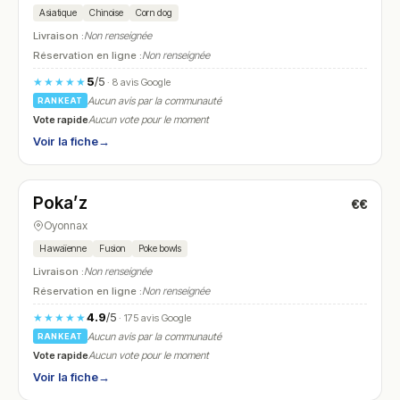
Asiatique
Chinoise
Corn dog
Livraison :
Non renseignée
Réservation en ligne :
Non renseignée
5
/5
★★★★★
· 8 avis Google
Aucun avis par la communauté
RANKEAT
Vote rapide
Aucun vote pour le moment
Voir la fiche
→
Fermé
(fermé aujourd'hui)
Poka’z
€€
N° 6
Oyonnax
Hawaïenne
Fusion
Poke bowls
Livraison :
Non renseignée
Réservation en ligne :
Non renseignée
4.9
/5
★★★★★
· 175 avis Google
Aucun avis par la communauté
RANKEAT
Vote rapide
Aucun vote pour le moment
Voir la fiche
→
Fermé
(14:00 – 18:00)