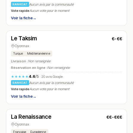
Aucun avis par la communauté
RANKEAT
Vote rapide
Aucun vote pour le moment
Voir la fiche
→
Fermé
Le Taksim
€-€€
N° 24
Oyonnax
Turque
Méditerranéenne
Livraison :
Non renseignée
Réservation en ligne :
Non renseignée
4.6
/5
★★★★★
· 20 avis Google
Aucun avis par la communauté
RANKEAT
Vote rapide
Aucun vote pour le moment
Voir la fiche
→
Fermé
(fermé aujourd'hui)
La Renaissance
€€-€€€
N° 25
Oyonnax
Française
Européenne