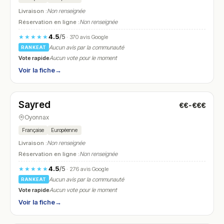
Livraison :
Non renseignée
Réservation en ligne :
Non renseignée
4.5
/5
★★★★★
· 370 avis Google
Aucun avis par la communauté
RANKEAT
Vote rapide
Aucun vote pour le moment
Voir la fiche
→
Fermé
(18:30 – 22:30)
Sayred
€€-€€€
N° 26
Oyonnax
Française
Européenne
Livraison :
Non renseignée
Réservation en ligne :
Non renseignée
4.5
/5
★★★★★
· 276 avis Google
Aucun avis par la communauté
RANKEAT
Vote rapide
Aucun vote pour le moment
Voir la fiche
→
Ouvert
(17:00 – 00:00)