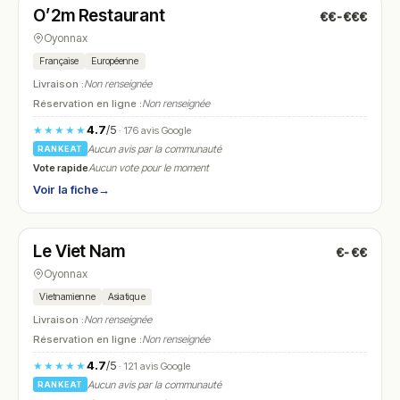
O’2m Restaurant
€€-€€€
N° 17
Oyonnax
Française
Européenne
Livraison :
Non renseignée
Réservation en ligne :
Non renseignée
4.7
/5
★★★★★
· 176 avis Google
Aucun avis par la communauté
RANKEAT
Vote rapide
Aucun vote pour le moment
Voir la fiche
→
Fermé
(fermé aujourd'hui)
Le Viet Nam
€-€€
N° 18
Oyonnax
Vietnamienne
Asiatique
Livraison :
Non renseignée
Réservation en ligne :
Non renseignée
4.7
/5
★★★★★
· 121 avis Google
Aucun avis par la communauté
RANKEAT