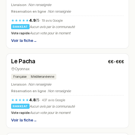
Livraison :
Non renseignée
Réservation en ligne :
Non renseignée
4.9
/5
★★★★★
· 19 avis Google
Aucun avis par la communauté
RANKEAT
Vote rapide
Aucun vote pour le moment
Voir la fiche
→
Ouvert
(17:00 – 22:00)
Le Pacha
€€-€€€
N° 11
Oyonnax
Française
Méditerranéenne
Livraison :
Non renseignée
Réservation en ligne :
Non renseignée
4.8
/5
★★★★★
· 437 avis Google
Aucun avis par la communauté
RANKEAT
Vote rapide
Aucun vote pour le moment
Voir la fiche
→
Ouvert
(17:00 – 22:15)