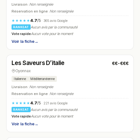
Livraison :
Non renseignée
Réservation en ligne :
Non renseignée
4.7
/5
★★★★★
· 365 avis Google
Aucun avis par la communauté
RANKEAT
Vote rapide
Aucun vote pour le moment
Voir la fiche
→
Fermé
(fermé aujourd'hui)
Les Saveurs D’italie
€€-€€€
N° 16
Oyonnax
Italienne
Méditerranéenne
Livraison :
Non renseignée
Réservation en ligne :
Non renseignée
4.7
/5
★★★★★
· 221 avis Google
Aucun avis par la communauté
RANKEAT
Vote rapide
Aucun vote pour le moment
Voir la fiche
→
Ouvert
(17:30 – 01:00)