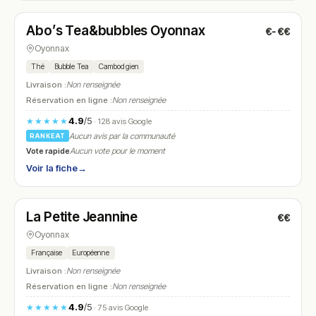
Abo’s Tea&bubbles Oyonnax
€-€€
N° 7
Oyonnax
Thé
Bubble Tea
Cambodgien
Livraison :
Non renseignée
Réservation en ligne :
Non renseignée
4.9
/5
★★★★★
· 128 avis Google
Aucun avis par la communauté
RANKEAT
Vote rapide
Aucun vote pour le moment
Voir la fiche
→
Fermé
(fermé aujourd'hui)
La Petite Jeannine
€€
N° 8
Oyonnax
Française
Européenne
Livraison :
Non renseignée
Réservation en ligne :
Non renseignée
4.9
/5
★★★★★
· 75 avis Google