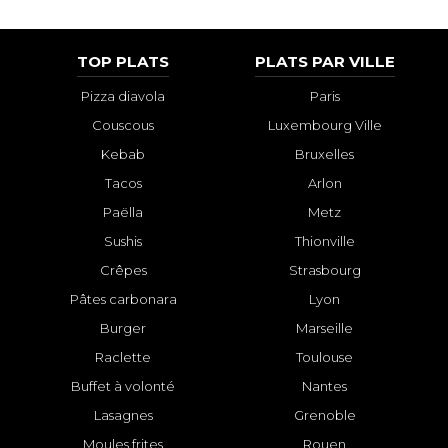
TOP PLATS
PLATS PAR VILLE
Pizza diavola
Paris
Couscous
Luxembourg Ville
Kebab
Bruxelles
Tacos
Arlon
Paëlla
Metz
Sushis
Thionville
Crêpes
Strasbourg
Pâtes carbonara
Lyon
Burger
Marseille
Raclette
Toulouse
Buffet à volonté
Nantes
Lasagnes
Grenoble
Moules frites
Rouen