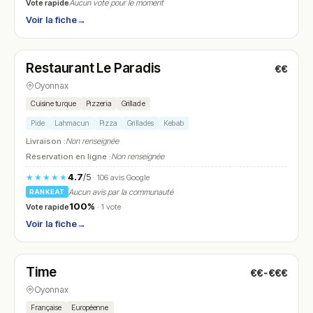
Vote rapide
Aucun vote pour le moment
Voir la fiche
→
Ouvert
(12:00 – 22:30)
Restaurant Le Paradis
€€
N° 19
Oyonnax
Cuisine turque
Pizzeria
Grillade
Pide
Lahmacun
Pizza
Grillades
Kebab
Livraison :
Non renseignée
Réservation en ligne :
Non renseignée
4.7
/5
★★★★★
· 106 avis Google
Aucun avis par la communauté
RANKEAT
100%
Vote rapide
· 1 vote
Voir la fiche
→
Ouvert
(18:00 – 23:00)
Time
€€-€€€
N° 20
Oyonnax
Française
Européenne