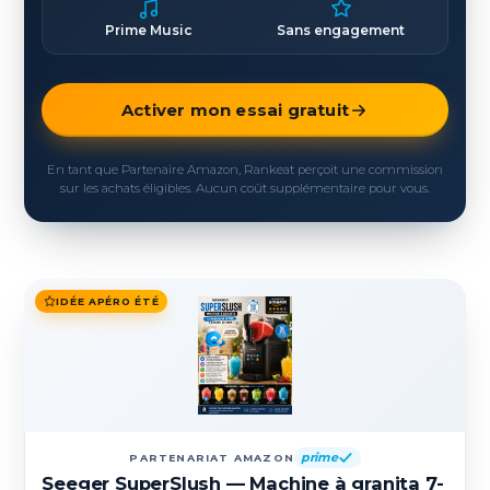
Prime Music
Sans engagement
Activer mon essai gratuit
En tant que Partenaire Amazon, Rankeat perçoit une commission
sur les achats éligibles. Aucun coût supplémentaire pour vous.
IDÉE APÉRO ÉTÉ
prime
PARTENARIAT AMAZON
Seeger SuperSlush — Machine à granita 7-