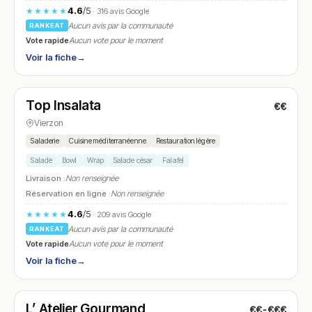
4.6
/5
★★★★★
· 316 avis Google
Aucun avis par la communauté
RANKEAT
Vote rapide
Aucun vote pour le moment
Voir la fiche
→
Fermé
Top Insalata
€€
N° 16
Vierzon
Saladerie
Cuisine méditerranéenne
Restauration légère
Salade
Bowl
Wrap
Salade césar
Falafel
Livraison :
Non renseignée
Réservation en ligne :
Non renseignée
4.6
/5
★★★★★
· 209 avis Google
Aucun avis par la communauté
RANKEAT
Vote rapide
Aucun vote pour le moment
Voir la fiche
→
Fermé
(fermé aujourd'hui)
L’ Atelier Gourmand
€€-€€€
N° 17