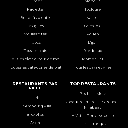
Burger
Marseille
Raclette
Toulouse
Buffet à volonté
Nantes
Lasagnes
Grenoble
Moules frites
Rouen
Tapas
Dijon
Tous les plats
Bordeaux
Tous les plats autour de moi
Montpellier
Toutes les catégories de plat
Tous les pays et villes
RESTAURANTS PAR
TOP RESTAURANTS
VILLE
Pocha ! - Metz
Paris
Royal Kechmara - Les Pennes-
Luxembourg Ville
Mirabeau
Bruxelles
A Vista - Porto-Vecchio
Arlon
FILS - Limoges