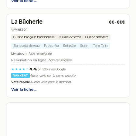
Voir la fiche
→
Fermé
(fermé aujourd'hui)
La Bûcherie
€€-€€€
N° 28
Vierzon
Cuisine française traditionnelle
Cuisine de terroir
Cuisine bistrotière
Blanquette de veau
Pot-au-feu
Entrecôte
Gratin
Tarte Tatin
Livraison :
Non renseignée
Réservation en ligne :
Non renseignée
4.4
/5
★★★★☆
· 305 avis Google
Aucun avis par la communauté
RANKEAT
Vote rapide
Aucun vote pour le moment
Voir la fiche
→