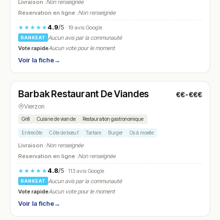
Livraison :
Non renseignée
Réservation en ligne :
Non renseignée
4.9
/5
★★★★★
· 19 avis Google
Aucun avis par la communauté
RANKEAT
Vote rapide
Aucun vote pour le moment
Voir la fiche
→
Fermé
(19:00 – 23:30)
Barbak Restaurant De Viandes
€€-€€€
N° 10
Vierzon
Grill
Cuisine de viande
Restauration gastronomique
Entrecôte
Côte de bœuf
Tartare
Burger
Os à moelle
Livraison :
Non renseignée
Réservation en ligne :
Non renseignée
4.8
/5
★★★★★
· 113 avis Google
Aucun avis par la communauté
RANKEAT
Vote rapide
Aucun vote pour le moment
Voir la fiche
→
Fermé
(fermé aujourd'hui)