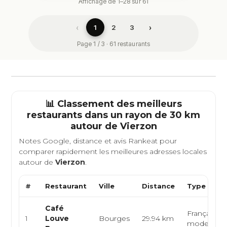
Affichage de 1–28 sur 61
‹
›
1
2
3
Page 1 / 3 · 61 restaurants
📊 Classement des meilleurs
restaurants dans un rayon de 30 km
autour de
Vierzon
Notes Google, distance et avis Rankeat pour
comparer rapidement les meilleures adresses locales
autour de
Vierzon
.
#
Restaurant
Ville
Distance
Type de Cu
Café
Française, 
1
Louve
Bourges
29.94 km
moderne