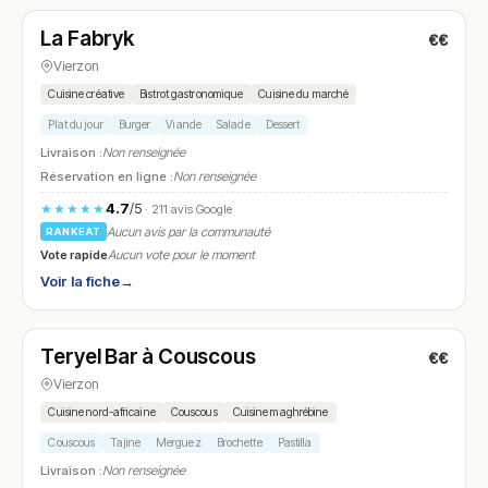
La Fabryk
€€
N° 11
Vierzon
Cuisine créative
Bistrot gastronomique
Cuisine du marché
Plat du jour
Burger
Viande
Salade
Dessert
Livraison :
Non renseignée
Réservation en ligne :
Non renseignée
4.7
/5
★★★★★
· 211 avis Google
Aucun avis par la communauté
RANKEAT
Vote rapide
Aucun vote pour le moment
Voir la fiche
→
Fermé
Teryel Bar à Couscous
€€
N° 12
Vierzon
Cuisine nord-africaine
Couscous
Cuisine maghrébine
Couscous
Tajine
Merguez
Brochette
Pastilla
Livraison :
Non renseignée