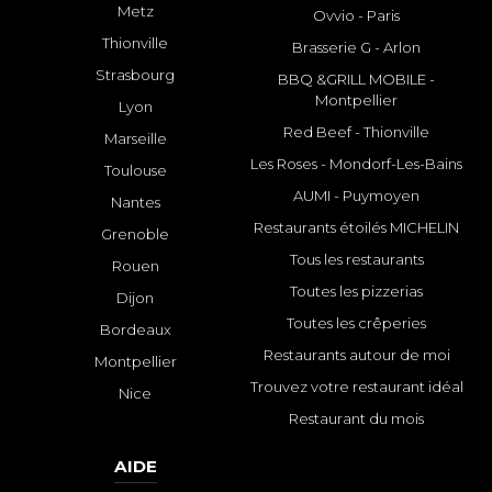
Metz
Ovvio - Paris
Thionville
Brasserie G - Arlon
Strasbourg
BBQ &GRILL MOBILE -
Montpellier
Lyon
Red Beef - Thionville
Marseille
Les Roses - Mondorf-Les-Bains
Toulouse
AUMI - Puymoyen
Nantes
Restaurants étoilés MICHELIN
Grenoble
Tous les restaurants
Rouen
Toutes les pizzerias
Dijon
Toutes les crêperies
Bordeaux
Restaurants autour de moi
Montpellier
Trouvez votre restaurant idéal
Nice
Restaurant du mois
AIDE