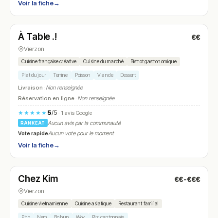
Voir la fiche
→
Ouvert
(09:00 – 20:00)
À Table .!
€€
N° 5
Vierzon
Cuisine française créative
Cuisine du marché
Bistrot gastronomique
Plat du jour
Terrine
Poisson
Viande
Dessert
Livraison :
Non renseignée
Réservation en ligne :
Non renseignée
5
/5
★★★★★
· 1 avis Google
Aucun avis par la communauté
RANKEAT
Vote rapide
Aucun vote pour le moment
Voir la fiche
→
Fermé
(fermé aujourd'hui)
Chez Kim
€€-€€€
N° 6
Vierzon
Cuisine vietnamienne
Cuisine asiatique
Restaurant familial
Pho
Nem
Bo bun
Wok
Riz cantonnais