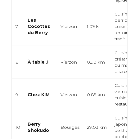
rapide
Cuisine
Les
berrichonn
7
Cocottes
Vierzon
1.09 km
cuisine de
du Berry
terroir, cui
tradit...
Cuisine fra
créative, cu
8
À table .!
Vierzon
0.90 km
du marché
bistrot ...
Cuisine
vietnamien
9
Chez KIM
Vierzon
0.89 km
cuisine asia
restaurant f
Cuisine
Berry
japonaise, 
10
Bourges
29.03 km
Shokudo
de thé japo
donburi, ra