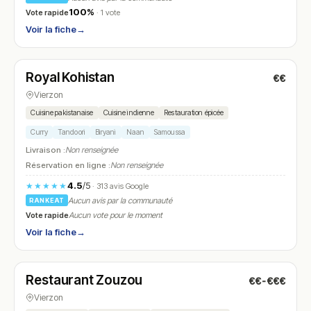
100%
Vote rapide
· 1 vote
Voir la fiche
→
Fermé
Royal Kohistan
€€
N° 22
Vierzon
Cuisine pakistanaise
Cuisine indienne
Restauration épicée
Curry
Tandoori
Biryani
Naan
Samoussa
Livraison :
Non renseignée
Réservation en ligne :
Non renseignée
4.5
/5
★★★★★
· 313 avis Google
Aucun avis par la communauté
RANKEAT
Vote rapide
Aucun vote pour le moment
Voir la fiche
→
Fermé
(10:00 – 14:00, 18:30 – 22:00)
Restaurant Zouzou
€€-€€€
N° 23
Vierzon