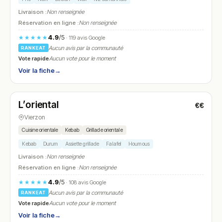
Livraison :
Non renseignée
Réservation en ligne :
Non renseignée
4.9
/5
★★★★★
· 119 avis Google
Aucun avis par la communauté
RANKEAT
Vote rapide
Aucun vote pour le moment
Voir la fiche
→
Fermé
L’oriental
€€
N° 7
Vierzon
Cuisine orientale
Kebab
Grillade orientale
Kebab
Durum
Assiette grillade
Falafel
Houmous
Livraison :
Non renseignée
Réservation en ligne :
Non renseignée
4.9
/5
★★★★★
· 108 avis Google
Aucun avis par la communauté
RANKEAT
Vote rapide
Aucun vote pour le moment
Voir la fiche
→