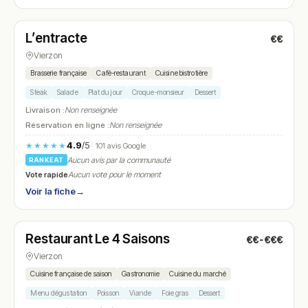
Fermé
L’entracte
€€
N° 8
Vierzon
Brasserie française
Café-restaurant
Cuisine bistrotière
Steak
Salade
Plat du jour
Croque-monsieur
Dessert
Livraison :
Non renseignée
Réservation en ligne :
Non renseignée
4.9
/5
★★★★★
· 101 avis Google
Aucun avis par la communauté
RANKEAT
Vote rapide
Aucun vote pour le moment
Voir la fiche
→
Fermé
(11:00 – 14:30, 18:00 – 22:30)
Restaurant Le 4 Saisons
€€-€€€
N° 9
Vierzon
Cuisine française de saison
Gastronomie
Cuisine du marché
Menu dégustation
Poisson
Viande
Foie gras
Dessert