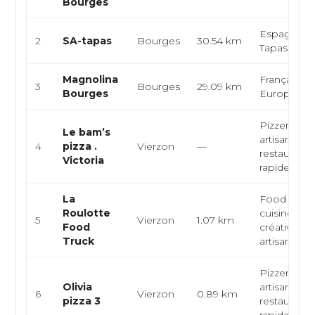
Bourges
Espagnole
2
SA-tapas
Bourges
30.54 km
Tapas
Magnolina
Française,
3
Bourges
29.09 km
Bourges
Européen
Pizzeria, pi
Le bam’s
artisanale,
4
pizza .
Vierzon
—
restauratio
Victoria
rapide
La
Food truck
Roulotte
cuisine ma
5
Vierzon
1.07 km
Food
créative, b
Truck
artisanal
Pizzeria
Olivia
artisanale, 
6
Vierzon
0.89 km
pizza 3
restauratio