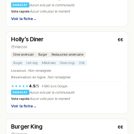
Aucun avis par la communauté
RANKEAT
Vote rapide
Aucun vote pour le moment
Voir la fiche
→
Fermé
(11:45 – 14:45, 18:45 – 22:00)
Holly’s Diner
€€
N° 19
Vierzon
Diner américain
Burger
Restauration américaine
Burger
Hot-dog
Milkshake
Onion rings
Chili
Livraison :
Non renseignée
Réservation en ligne :
Non renseignée
4.5
/5
★★★★★
· 4 880 avis Google
Aucun avis par la communauté
RANKEAT
Vote rapide
Aucun vote pour le moment
Voir la fiche
→
Ouvert
Burger King
€€
N° 20