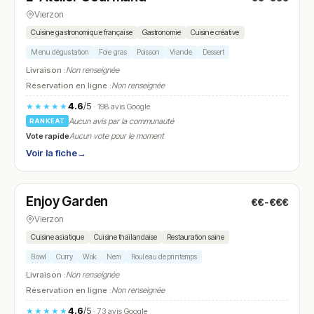
Vierzon
Cuisine gastronomique française
Gastronomie
Cuisine créative
Menu dégustation
Foie gras
Poisson
Viande
Dessert
Livraison :
Non renseignée
Réservation en ligne :
Non renseignée
4.6
/5
★★★★★
· 198 avis Google
Aucun avis par la communauté
RANKEAT
Vote rapide
Aucun vote pour le moment
Voir la fiche
→
Ouvert
(11:00 – 18:00)
Enjoy Garden
€€-€€€
N° 18
Vierzon
Cuisine asiatique
Cuisine thaïlandaise
Restauration saine
Bowl
Curry
Wok
Nem
Rouleau de printemps
Livraison :
Non renseignée
Réservation en ligne :
Non renseignée
4.6
/5
★★★★★
· 73 avis Google