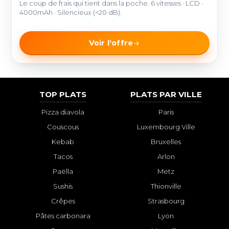
Le coup de frais qui tient dans la poche. 6 vitesses · LCD ·
4000mAh · Silencieux (<20 dB).
Voir l'offre
TOP PLATS
PLATS PAR VILLE
Pizza diavola
Paris
Couscous
Luxembourg Ville
Kebab
Bruxelles
Tacos
Arlon
Paëlla
Metz
Sushis
Thionville
Crêpes
Strasbourg
Pâtes carbonara
Lyon