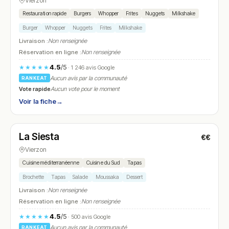
Vierzon
Restauration rapide
Burgers
Whopper
Frites
Nuggets
Milkshake
Burger
Whopper
Nuggets
Frites
Milkshake
Livraison :
Non renseignée
Réservation en ligne :
Non renseignée
4.5
/5
★★★★★
· 1 246 avis Google
Aucun avis par la communauté
RANKEAT
Vote rapide
Aucun vote pour le moment
Voir la fiche
→
Fermé
(08:00 – 13:30)
La Siesta
€€
N° 21
Vierzon
Cuisine méditerranéenne
Cuisine du Sud
Tapas
Brochette
Tapas
Salade
Moussaka
Dessert
Livraison :
Non renseignée
Réservation en ligne :
Non renseignée
4.5
/5
★★★★★
· 500 avis Google
Aucun avis par la communauté
RANKEAT