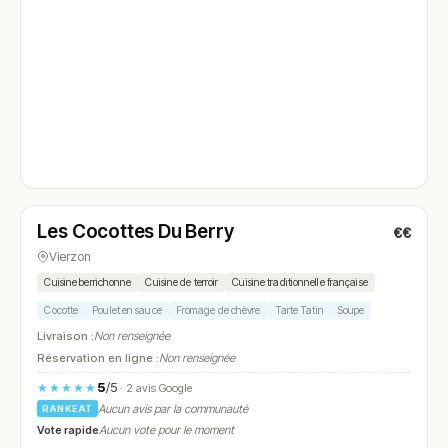
Fermé
Les Cocottes Du Berry
€€
N° 4
Vierzon
Cuisine berrichonne
Cuisine de terroir
Cuisine traditionnelle française
Cocotte
Poulet en sauce
Fromage de chèvre
Tarte Tatin
Soupe
Livraison :
Non renseignée
Réservation en ligne :
Non renseignée
5
/5
★★★★★
· 2 avis Google
Aucun avis par la communauté
RANKEAT
Vote rapide
Aucun vote pour le moment