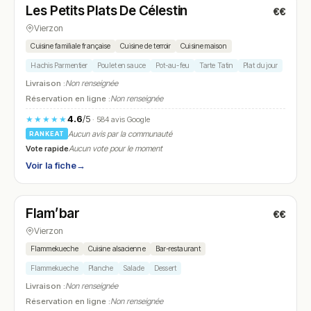
Les Petits Plats De Célestin
€€
N° 14
Vierzon
Cuisine familiale française
Cuisine de terroir
Cuisine maison
Hachis Parmentier
Poulet en sauce
Pot-au-feu
Tarte Tatin
Plat du jour
Livraison :
Non renseignée
Réservation en ligne :
Non renseignée
4.6
/5
★★★★★
· 584 avis Google
Aucun avis par la communauté
RANKEAT
Vote rapide
Aucun vote pour le moment
Voir la fiche
→
Fermé
Flam’bar
€€
N° 15
Vierzon
Flammekueche
Cuisine alsacienne
Bar-restaurant
Flammekueche
Planche
Salade
Dessert
Livraison :
Non renseignée
Réservation en ligne :
Non renseignée