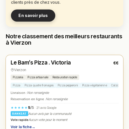
clients près de chez vous.
En savoir plus
Notre classement des meilleurs restaurants
à Vierzon
Fermé
(11:00 – 14:00, 18:00 – 22:30)
Le Bam’s Pizza . Victoria
€€
N° 1
★
Vierzon
Pizzeria
Pizza artisanale
Restauration rapide
Pizza
Pizza quatre fromages
Pizza pepperoni
Pizza végétarienne
Calzone
Livraison :
Non renseignée
Réservation en ligne :
Non renseignée
5
/5
★★★★★
· 21 avis Google
Aucun avis par la communauté
RANKEAT
Vote rapide
Aucun vote pour le moment
Voir la fiche
→