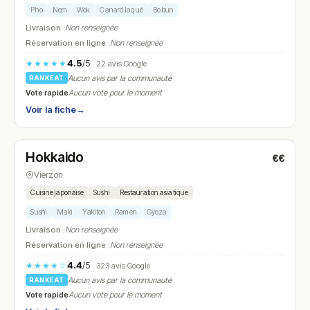
Pho
Nem
Wok
Canard laqué
Bo bun
Livraison :
Non renseignée
Réservation en ligne :
Non renseignée
4.5
/5
★★★★★
· 22 avis Google
Aucun avis par la communauté
RANKEAT
Vote rapide
Aucun vote pour le moment
Voir la fiche
→
Fermé
Hokkaido
€€
N° 27
Vierzon
Cuisine japonaise
Sushi
Restauration asiatique
Sushi
Maki
Yakitori
Ramen
Gyoza
Livraison :
Non renseignée
Réservation en ligne :
Non renseignée
4.4
/5
★★★★☆
· 323 avis Google
Aucun avis par la communauté
RANKEAT
Vote rapide
Aucun vote pour le moment