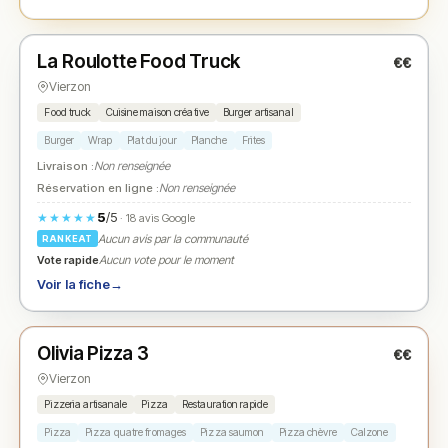
Fermé
La Roulotte Food Truck
€€
N° 2
★
Vierzon
Food truck
Cuisine maison créative
Burger artisanal
Burger
Wrap
Plat du jour
Planche
Frites
Livraison :
Non renseignée
Réservation en ligne :
Non renseignée
5
/5
★★★★★
· 18 avis Google
Aucun avis par la communauté
RANKEAT
Vote rapide
Aucun vote pour le moment
Voir la fiche
→
Ouvert
Olivia Pizza 3
€€
N° 3
★
Vierzon
Pizzeria artisanale
Pizza
Restauration rapide
Pizza
Pizza quatre fromages
Pizza saumon
Pizza chèvre
Calzone