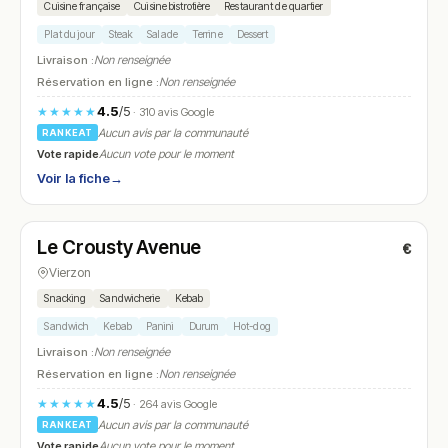
Cuisine française
Cuisine bistrotière
Restaurant de quartier
Plat du jour
Steak
Salade
Terrine
Dessert
Livraison :
Non renseignée
Réservation en ligne :
Non renseignée
4.5
/5
★★★★★
· 310 avis Google
Aucun avis par la communauté
RANKEAT
Vote rapide
Aucun vote pour le moment
Voir la fiche
→
Fermé
Le Crousty Avenue
€
N° 24
Vierzon
Snacking
Sandwicherie
Kebab
Sandwich
Kebab
Panini
Durum
Hot-dog
Livraison :
Non renseignée
Réservation en ligne :
Non renseignée
4.5
/5
★★★★★
· 264 avis Google
Aucun avis par la communauté
RANKEAT
Vote rapide
Aucun vote pour le moment