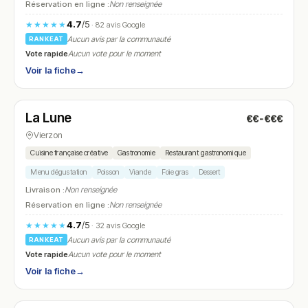
Réservation en ligne :
Non renseignée
4.7
/5
★★★★★
· 82 avis Google
Aucun avis par la communauté
RANKEAT
Vote rapide
Aucun vote pour le moment
Voir la fiche
→
Fermé
La Lune
€€-€€€
N° 13
Vierzon
Cuisine française créative
Gastronomie
Restaurant gastronomique
Menu dégustation
Poisson
Viande
Foie gras
Dessert
Livraison :
Non renseignée
Réservation en ligne :
Non renseignée
4.7
/5
★★★★★
· 32 avis Google
Aucun avis par la communauté
RANKEAT
Vote rapide
Aucun vote pour le moment
Voir la fiche
→
Fermé
(fermé aujourd'hui)