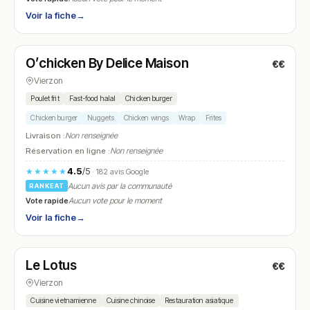
Voir la fiche
→
Ouvert
O’chicken By Delice Maison
€€
N° 25
Vierzon
Poulet frit
Fast-food halal
Chicken burger
Chicken burger
Nuggets
Chicken wings
Wrap
Frites
Livraison :
Non renseignée
Réservation en ligne :
Non renseignée
4.5
/5
★★★★★
· 182 avis Google
Aucun avis par la communauté
RANKEAT
Vote rapide
Aucun vote pour le moment
Voir la fiche
→
Ouvert
Le Lotus
€€
N° 26
Vierzon
Cuisine vietnamienne
Cuisine chinoise
Restauration asiatique