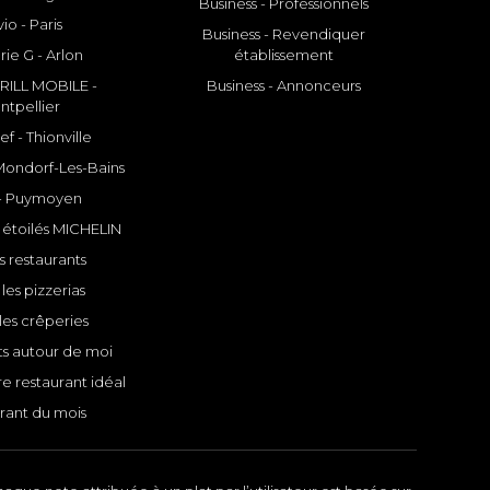
Business - Professionnels
io - Paris
Business - Revendiquer
rie G - Arlon
établissement
ILL MOBILE -
Business - Annonceurs
ntpellier
f - Thionville
 Mondorf-Les-Bains
- Puymoyen
 étoilés MICHELIN
s restaurants
les pizzerias
les crêperies
ts autour de moi
e restaurant idéal
rant du mois