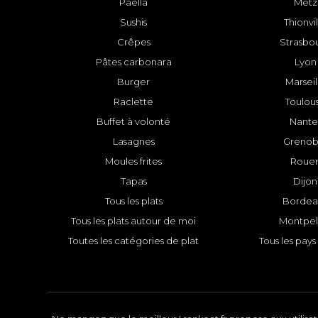
Paëlla
Metz
Sushis
Thionvi
Crêpes
Strasbo
Pâtes carbonara
Lyon
Burger
Marseil
Raclette
Toulou
Buffet à volonté
Nante
Lasagnes
Grenob
Moules frites
Roue
Tapas
Dijon
Tous les plats
Bordea
Tous les plats autour de moi
Montpell
Toutes les catégories de plat
Tous les pays 