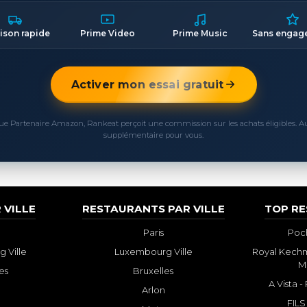
aison rapide
Prime Video
Prime Music
Sans engag
Activer mon essai gratuit
ue Partenaire Amazon, Rankeat perçoit une commission sur les achats éligibles. 
supplémentaire pour vous.
 VILLE
RESTAURANTS PAR VILLE
TOP R
Paris
Poch
 Ville
Luxembourg Ville
Royal Kechm
M
es
Bruxelles
A Vista 
Arlon
FILS