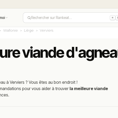
moi
Rechercher sur Rankeat…
⌘
Wallonie
Liège
Verviers
eure viande d'agnea
eau
à
Verviers
? Vous êtes au bon endroit !
mmandations pour vous aider à trouver
la meilleure viande
nces.