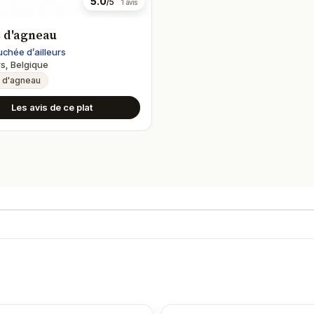
5.0
/5
1 avis
s d'agneau
chée d’ailleurs
rs, Belgique
 d'agneau
Les avis de ce plat