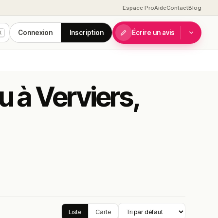
Espace Pro
Aide
Contact
Blog
Connexion
Inscription
Écrire un avis
K
u à Verviers,
Liste
Carte