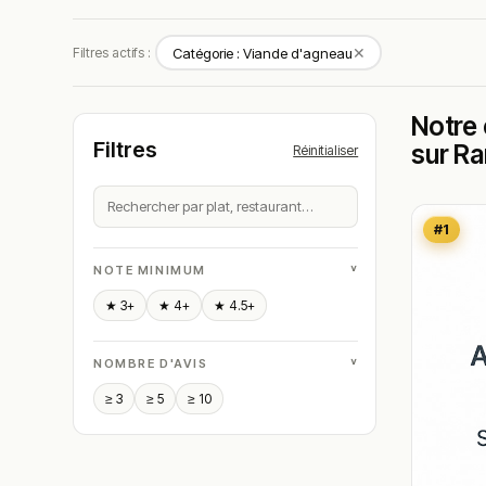
✕
Filtres actifs :
Catégorie : Viande d'agneau
Notre 
Filtres
sur R
Réinitialiser
#1
˅
NOTE MINIMUM
★ 3+
★ 4+
★ 4.5+
˅
NOMBRE D'AVIS
≥ 3
≥ 5
≥ 10