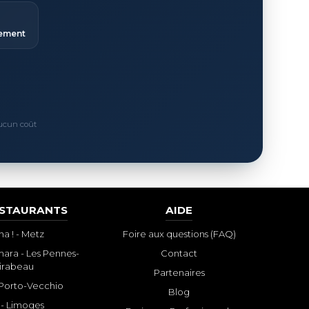
ement
Aucun coût
ESTAURANTS
AIDE
a ! - Metz
Foire aux questions (FAQ)
ara - Les Pennes-
Contact
irabeau
Partenaires
- Porto-Vecchio
Blog
 - Limoges