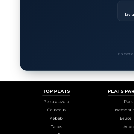
Livr
En tant q
TOP PLATS
PLATS PAR
Pizza diavola
Paris
Couscous
Luxembourg
Kebab
Bruxell
Tacos
Arlon