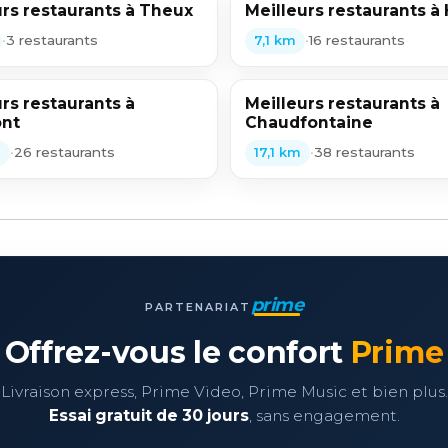
urs restaurants à Theux
Meilleurs restaurants à
•
3 restaurants
•
16 restaurants
7,1 km
rs restaurants à
Meilleurs restaurants à
nt
Chaudfontaine
•
26 restaurants
•
38 restaurants
m
17,1 km
prime
PARTENARIAT
Offrez-vous le confort
Prime
Livraison express, Prime Video, Prime Music et bien plus.
Essai gratuit de 30 jours
, sans engagement.