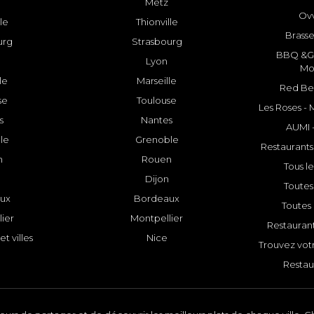
Metz
Ovv
lle
Thionville
Brasse
urg
Strasbourg
BBQ &GR
Lyon
Mo
le
Marseille
Red Bee
se
Toulouse
Les Roses -
s
Nantes
AUMI 
le
Grenoble
Restaurants
n
Rouen
Tous le
Dijon
Toutes 
ux
Bordeaux
Toutes 
ier
Montpellier
Restauran
et villes
Nice
Trouvez votr
Restau