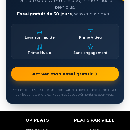
Livraison express, Prime Video, Prime Music et
bien plus.
Essai gratuit de 30 jours
, sans engagement.
Livraison rapide
Prime Video
Prime Music
Sans engagement
Activer mon essai gratuit
En tant que Partenaire Amazon, Rankeat perçoit une commission
sur les achats éligibles. Aucun coût supplémentaire pour vous.
TOP PLATS
PLATS PAR VILLE