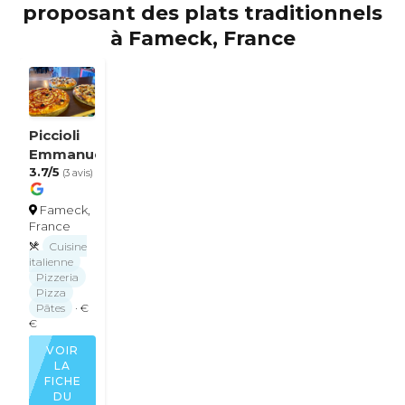
proposant des plats traditionnels
à Fameck, France
Piccioli
Emmanuel
3.7/5
(3 avis)
Fameck,
France
Cuisine
italienne
Pizzeria
Pizza
Pâtes
· €
€
VOIR
LA
FICHE
DU