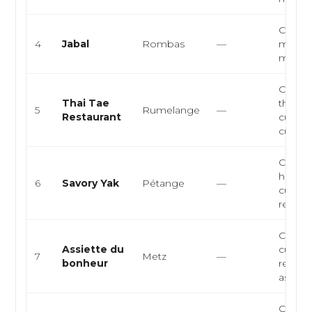
Cuisine
4
Jabal
Rombas
—
médite
mezzés
Cuisin
Thai Tae
thaïlan
5
Rumelange
—
Restaurant
cuisine
cuisine 
Cuisin
himala
6
Savory Yak
Pétange
—
cuisine
restaur
Cuisine
Assiette du
cuisine
7
Metz
—
bonheur
restau
asiatiq..
Cuisine