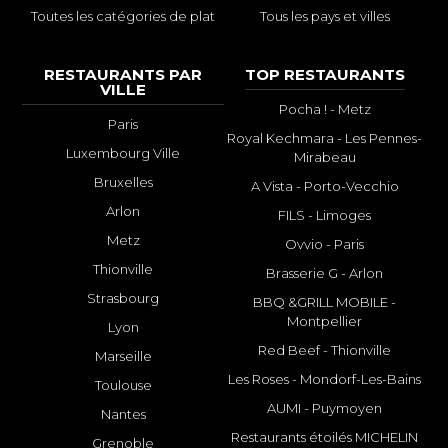
Toutes les catégories de plat
Tous les pays et villes
RESTAURANTS PAR
TOP RESTAURANTS
VILLE
Pocha ! - Metz
Paris
Royal Kechmara - Les Pennes-
Luxembourg Ville
Mirabeau
Bruxelles
A Vista - Porto-Vecchio
Arlon
FILS - Limoges
Metz
Ovvio - Paris
Thionville
Brasserie G - Arlon
Strasbourg
BBQ &GRILL MOBILE -
Montpellier
Lyon
Red Beef - Thionville
Marseille
Les Roses - Mondorf-Les-Bains
Toulouse
AUMI - Puymoyen
Nantes
Restaurants étoilés MICHELIN
Grenoble