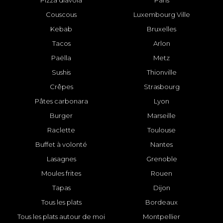
Pizza diavola
Paris
Couscous
Luxembourg Ville
Kebab
Bruxelles
Tacos
Arlon
Paëlla
Metz
Sushis
Thionville
Crêpes
Strasbourg
Pâtes carbonara
Lyon
Burger
Marseille
Raclette
Toulouse
Buffet à volonté
Nantes
Lasagnes
Grenoble
Moules frites
Rouen
Tapas
Dijon
Tous les plats
Bordeaux
Tous les plats autour de moi
Montpellier