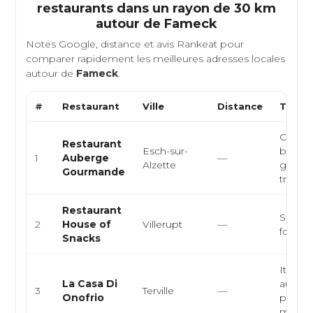
restaurants dans un rayon de 30 km
autour de
Fameck
Notes Google, distance et avis Rankeat pour
comparer rapidement les meilleures adresses locales
autour de
Fameck
.
#
Restaurant
Ville
Distance
Type d
Cuisin
Restaurant
Esch-sur-
brésili
1
Auberge
—
Alzette
grillad
Gourmande
traditi
Restaurant
Snacks
2
House of
Villerupt
—
food, 
Snacks
Italien
La Casa Di
authen
3
Terville
—
Onofrio
pizzeri
maiso