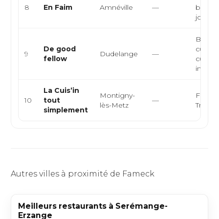
8
En Faim
Amnéville
—
bistrot
jour, pl
Bar-res
De good
cuisine
9
Dudelange
—
fellow
cuisin
interna
La Cuis’in
Montigny-
França
10
tout
—
lès-Metz
Traditi
simplement
Autres villes à proximité de Fameck
Meilleurs restaurants à Serémange-
Erzange