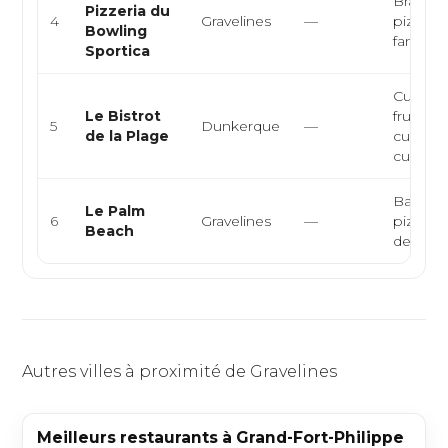
Brasseri
Pizzeria du
4
Gravelines
—
pizzeria
Bowling
familial
Sportica
Cuisine
Le Bistrot
fruits d
5
Dunkerque
—
de la Plage
cuisine 
cuis...
Bar bras
Le Palm
6
Gravelines
—
pizzeria
Beach
de bor
Autres villes à proximité de Gravelines
Meilleurs restaurants à Grand-Fort-Philippe