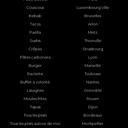
Couscous
Luxembourg Ville
Kebab
Bruxelles
Tacos
Arlon
Paëlla
Metz
Sushis
Thionville
Crêpes
Strasbourg
Pâtes carbonara
Lyon
Burger
Marseille
Raclette
Toulouse
Buffet à volonté
Nantes
Lasagnes
Grenoble
Moules frites
Rouen
Tapas
Dijon
Tous les plats
Bordeaux
Tous les plats autour de moi
Montpellier