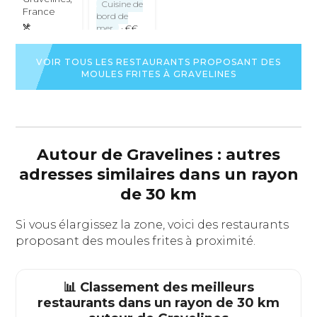
Cuisine de
France
bord de
mer
· €€
Brasserie
VOIR
Pizzeria
LA
VOIR TOUS LES RESTAURANTS PROPOSANT DES
Cuisine
FICHE
MOULES FRITES À GRAVELINES
familiale
·
DU
€€
RESTAURANT
VOIR
LA
FICHE
DU
Autour de Gravelines : autres
RESTAURANT
adresses similaires dans un rayon
de 30 km
Si vous élargissez la zone, voici des restaurants
proposant des moules frites à proximité.
📊 Classement des meilleurs
restaurants dans un rayon de 30 km