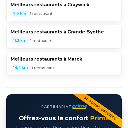
Meilleurs restaurants à Craywick
•
1 restaurant
7,9 km
Meilleurs restaurants à Grande-Synthe
•
1 restaurant
11,3 km
Meilleurs restaurants à Marck
•
1 restaurant
14,4 km
30 JOURS OFFERTS
prime
PARTENARIAT
Offrez-vous le confort
Prime
Livraison express, Prime Video, Prime Music et