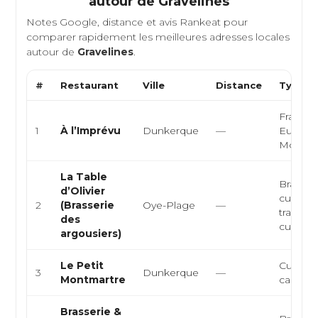
autour de
Gravelines
Notes Google, distance et avis Rankeat pour
comparer rapidement les meilleures adresses locales
autour de
Gravelines
.
#
Restaurant
Ville
Distance
Type d
Français
1
À l’Imprévu
Dunkerque
—
Europé
Moder
La Table
Brasseri
d’Olivier
cuisine
2
(Brasserie
Oye-Plage
—
traditio
des
cuisine 
argousiers)
Le Petit
Cuisine 
3
Dunkerque
—
Montmartre
cabaret,
Brasserie &