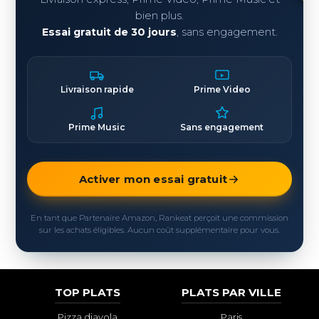
bien plus.
Essai gratuit de 30 jours
, sans engagement.
Livraison rapide
Prime Video
Prime Music
Sans engagement
Activer mon essai gratuit
En tant que Partenaire Amazon, Rankeat perçoit une commission
sur les achats éligibles. Aucun coût supplémentaire pour vous.
TOP PLATS
PLATS PAR VILLE
Pizza diavola
Paris