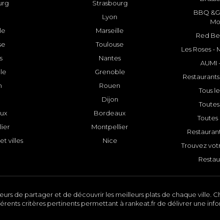
urg
Strasbourg
BBQ &GR
Lyon
Mo
le
Marseille
Red Bee
se
Toulouse
Les Roses -
s
Nantes
AUMI 
le
Grenoble
Restaurants
n
Rouen
Tous le
Dijon
Toutes 
ux
Bordeaux
Toutes 
ier
Montpellier
Restauran
et villes
Nice
Trouvez votr
Restau
urs de partager et de découvrir les meilleurs plats de chaque ville. Ch
érents critères pertinents permettant à rankeat.fr de délivrer une inf