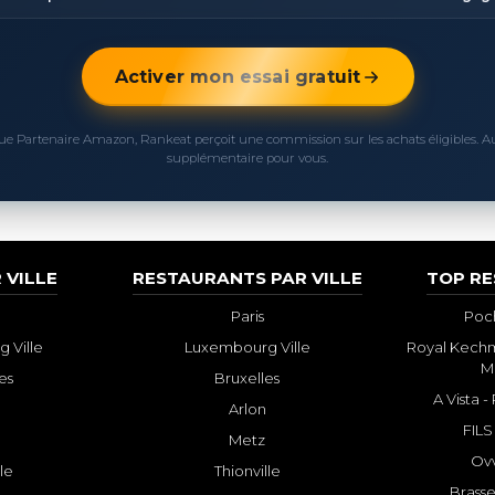
Activer mon essai gratuit
ue Partenaire Amazon, Rankeat perçoit une commission sur les achats éligibles. 
supplémentaire pour vous.
 VILLE
RESTAURANTS PAR VILLE
TOP R
Paris
Poch
 Ville
Luxembourg Ville
Royal Kechm
M
es
Bruxelles
A Vista 
Arlon
FILS
Metz
Ovv
lle
Thionville
Brasse