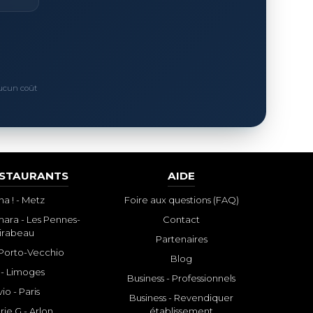
Aucun coût
ESTAURANTS
AIDE
a ! - Metz
Foire aux questions (FAQ)
ara - Les Pennes-
Contact
irabeau
Partenaires
- Porto-Vecchio
Blog
 - Limoges
Business - Professionnels
io - Paris
Business - Revendiquer
rie G - Arlon
établissement