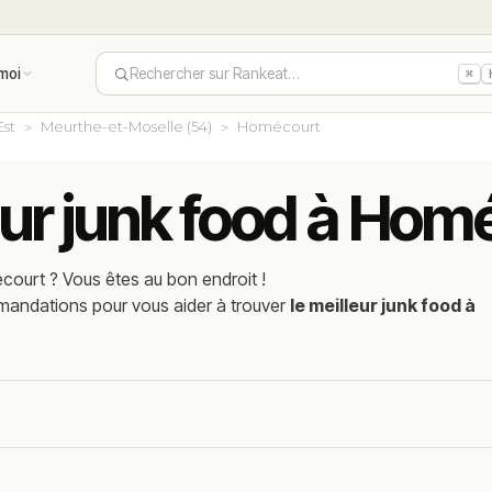
moi
Rechercher sur Rankeat…
⌘
Est
Meurthe-et-Moselle (54)
Homécourt
eur junk food à Hom
court
? Vous êtes au bon endroit !
mmandations pour vous aider à trouver
le meilleur junk food à