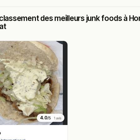
classement des meilleurs junk foods à Hom
at
4.0
/5
1 avis
b