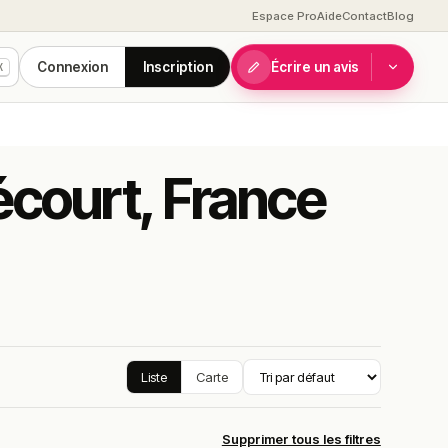
Espace Pro
Aide
Contact
Blog
Connexion
Inscription
Écrire un avis
K
écourt, France
Liste
Carte
Supprimer tous les filtres