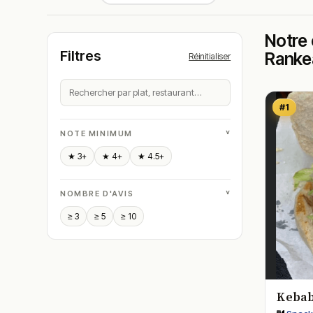
Notre 
Filtres
Ranke
Réinitialiser
#1
˅
NOTE MINIMUM
★ 3+
★ 4+
★ 4.5+
˅
NOMBRE D'AVIS
≥ 3
≥ 5
≥ 10
Keba