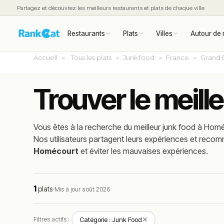
Partagez et découvrez les meilleurs restaurants et plats de chaque ville
Restaurants
Plats
Villes
Autour de 
Accueil
Tous les plats
Junk food
France
Grand 
Trouver le meill
Vous êtes à la recherche du meilleur
junk food
à
Homé
Nos utilisateurs partagent leurs expériences et reco
Homécourt
et éviter les mauvaises expériences.
1
plats
·
Mis à jour août 2026
✕
Filtres actifs :
Catégorie : Junk Food