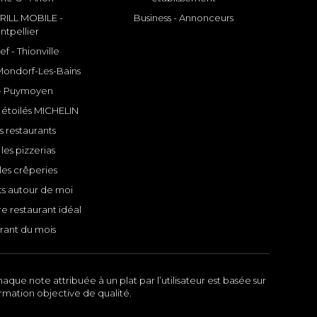
ILL MOBILE -
Business - Annonceurs
ntpellier
f - Thionville
 Mondorf-Les-Bains
- Puymoyen
 étoilés MICHELIN
s restaurants
les pizzerias
les crêperies
ts autour de moi
e restaurant idéal
rant du mois
aque note attribuée à un plat par l’utilisateur est basée sur
ormation objective de qualité.