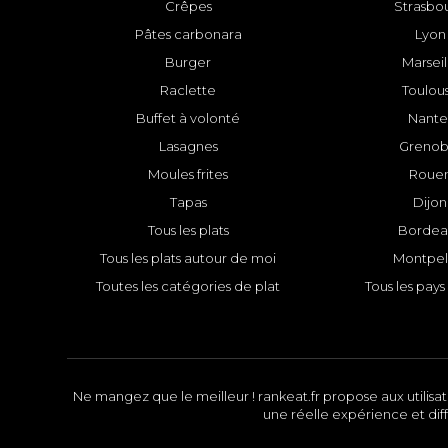
Crêpes
Strasbo
Pâtes carbonara
Lyon
Burger
Marseil
Raclette
Toulou
Buffet à volonté
Nante
Lasagnes
Grenob
Moules frites
Roue
Tapas
Dijon
Tous les plats
Bordea
Tous les plats autour de moi
Montpell
Toutes les catégories de plat
Tous les pays 
Ne mangez que le meilleur ! rankeat.fr propose aux utilisate
une réelle expérience et diff