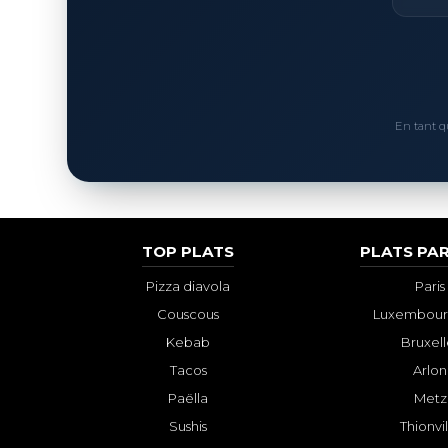
En tant q
TOP PLATS
PLATS PAR
Pizza diavola
Paris
Couscous
Luxembourg
Kebab
Bruxell
Tacos
Arlon
Paëlla
Metz
Sushis
Thionvi