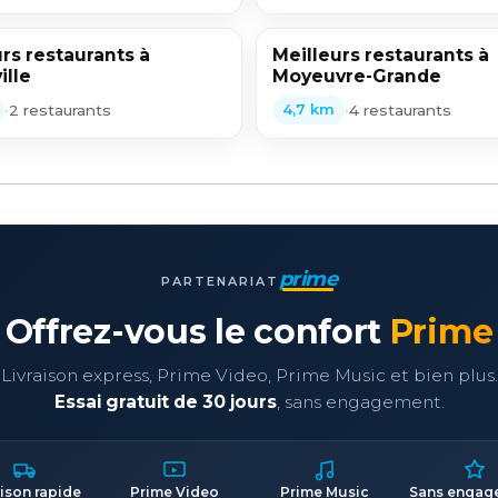
rs restaurants à
Meilleurs restaurants à
ille
Moyeuvre-Grande
•
2 restaurants
•
4 restaurants
4,7 km
prime
PARTENARIAT
Offrez-vous le confort
Prime
Livraison express, Prime Video, Prime Music et bien plus.
Essai gratuit de 30 jours
, sans engagement.
aison rapide
Prime Video
Prime Music
Sans engag