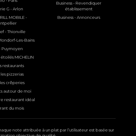
io - Paris
Business - Revendiquer
rie G - Arlon
établissement
ILL MOBILE -
Business - Annonceurs
ntpellier
f - Thionville
 Mondorf-Les-Bains
- Puymoyen
 étoilés MICHELIN
s restaurants
les pizzerias
les crêperies
ts autour de moi
e restaurant idéal
rant du mois
aque note attribuée à un plat par l’utilisateur est basée sur
ormation objective de qualité.