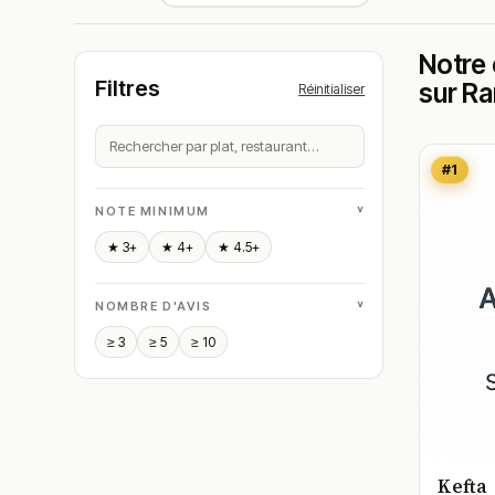
Notre 
Filtres
sur R
Réinitialiser
#1
˅
NOTE MINIMUM
★ 3+
★ 4+
★ 4.5+
˅
NOMBRE D'AVIS
≥ 3
≥ 5
≥ 10
Kefta