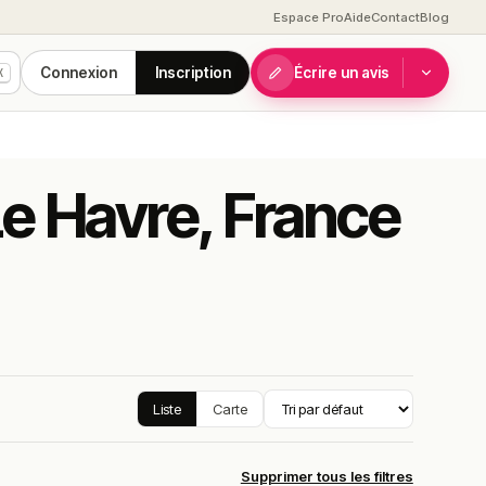
Espace Pro
Aide
Contact
Blog
Connexion
Inscription
Écrire un avis
K
 Le Havre, France
Liste
Carte
Supprimer tous les filtres