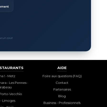
ement
Aucun coût
ESTAURANTS
AIDE
a ! - Metz
Foire aux questions (FAQ)
ara - Les Pennes-
Contact
irabeau
Partenaires
- Porto-Vecchio
Blog
 - Limoges
Business - Professionnels