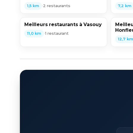
•
2 restaurants
1,5 km
7,2 km
Meilleurs restaurants à Vasouy
Meilleu
Honfle
•
1 restaurant
11,0 km
12,7 k