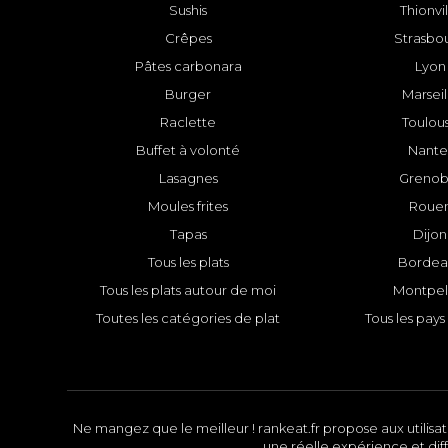
Sushis
Thionvi
Crêpes
Strasbo
Pâtes carbonara
Lyon
Burger
Marseil
Raclette
Toulou
Buffet à volonté
Nante
Lasagnes
Grenob
Moules frites
Roue
Tapas
Dijon
Tous les plats
Bordea
Tous les plats autour de moi
Montpell
Toutes les catégories de plat
Tous les pays 
Ne mangez que le meilleur ! rankeat.fr propose aux utilisate
une réelle expérience et diff