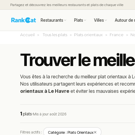
Partagez et découvrez les meilleurs restaurants et plats de chaque ville
Restaurants
Plats
Villes
Autour de 
Accueil
Tous les plats
Plats orientaux
France
N
Trouver le meill
Vous êtes à la recherche du meilleur
plat orientaux
à
L
Nos utilisateurs partagent leurs expériences et reco
orientaux à Le Havre
et éviter les mauvaises expéri
1
plats
·
Mis à jour août 2026
✕
Filtres actifs :
Catégorie : Plats Orientaux