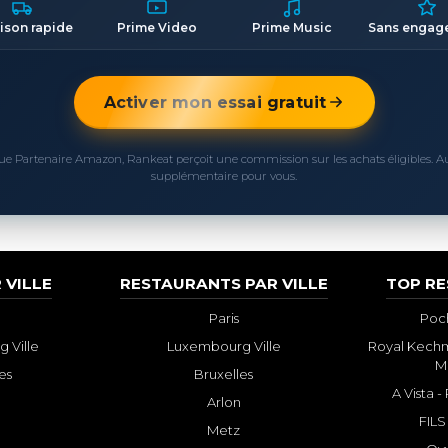
aison rapide
Prime Video
Prime Music
Sans engag
Activer mon essai gratuit
ue Partenaire Amazon, Rankeat perçoit une commission sur les achats éligibles. 
supplémentaire pour vous.
 VILLE
RESTAURANTS PAR VILLE
TOP R
Paris
Poch
 Ville
Luxembourg Ville
Royal Kechm
M
es
Bruxelles
A Vista 
Arlon
FILS
Metz