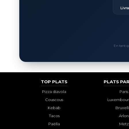
Livr
En tant q
TOP PLATS
PLATS PAR
Pizza diavola
Paris
Couscous
Luxembourg
Kebab
Bruxell
Tacos
Arlon
Paëlla
Metz