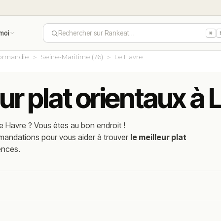
moi
Rechercher sur Rankeat…
⌘
ormandie
Seine-Maritime (76)
Le Havre
eur plat orientaux à
e Havre
? Vous êtes au bon endroit !
mmandations pour vous aider à trouver
le meilleur plat
ences.