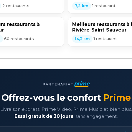
•
2 restaurants
•
1 restaurant
7,2 km
rs restaurants à
Meilleurs restaurants à 
ur
Rivière-Saint-Sauveur
•
60 restaurants
•
1 restaurant
m
14,3 km
prime
PARTENARIAT
Offrez-vous le confort
Prime
Livraison express, Prime Video, Prime Music et bien plus.
Essai gratuit de 30 jours
, sans engagement.