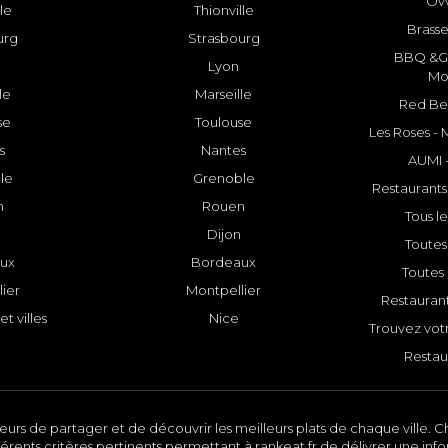
Ovv
lle
Thionville
Brasse
urg
Strasbourg
BBQ &GR
Lyon
Mo
le
Marseille
Red Bee
se
Toulouse
Les Roses -
s
Nantes
AUMI 
le
Grenoble
Restaurants
n
Rouen
Tous le
Dijon
Toutes 
ux
Bordeaux
Toutes 
ier
Montpellier
Restauran
et villes
Nice
Trouvez votr
Restau
urs de partager et de découvrir les meilleurs plats de chaque ville. Ch
érents critères pertinents permettant à rankeat.fr de délivrer une inf