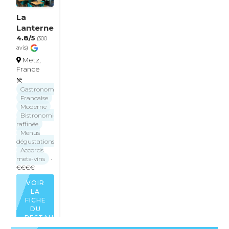
La
Lanterne
4.8/5
(300
avis)
Metz,
France
Gastronomique
Française
Moderne
Bistronomie
raffinée
Menus
dégustations
Accords
mets-vins
·
€€€€
VOIR
LA
FICHE
DU
RESTAURANT