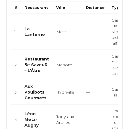
#
Restaurant
Ville
Distance
Type de
Gastron
Français
La
1
Metz
—
Moderne
Lanterne
bistron
raffinée...
Gastron
Restaurant
cuisine f
2
5e SaveuR
Manom
—
cuisine 
– L’Âtre
saison, cu
Aux
Gastron
3
Poulbots
Thionville
—
Français
Gourmets
Brasseri
Léon –
Jouy-aux-
bord de
4
Metz-
—
Arches
fruits de
Augny
spécialit