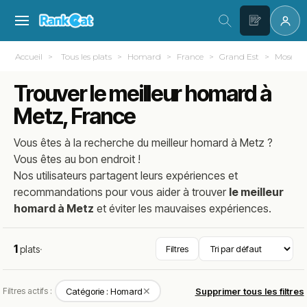
Accueil
Tous les plats
Homard
France
Grand Est
Moselle 
Trouver le meilleur homard à
Metz, France
Vous êtes à la recherche du meilleur
homard
à
Metz
?
Vous êtes au bon endroit !
Nos utilisateurs partagent leurs expériences et
recommandations pour vous aider à trouver
le meilleur
homard à Metz
et éviter les mauvaises expériences.
1
plats
·
Filtres
✕
Filtres actifs :
Catégorie : Homard
Supprimer tous les filtres