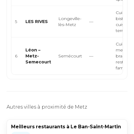
Cuisine f
Longeville-
bistrono
5
LES RIVES
—
lès-Metz
cuisine 
terre et ..
Cuisine d
Léon –
mer, fish
6
Metz-
Semécourt
—
brasserie
Semecourt
restaura
familia...
Autres villes à proximité de Metz
Meilleurs restaurants à Le Ban-Saint-Martin