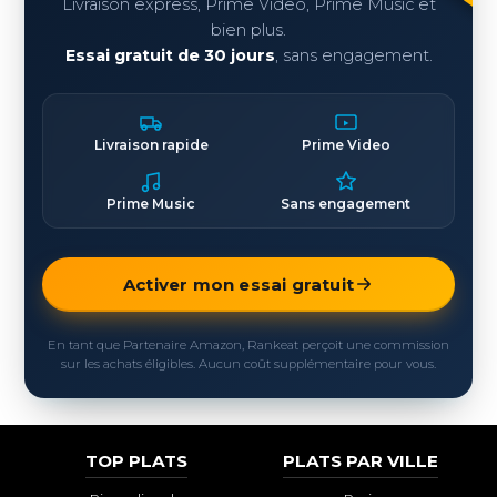
Livraison express, Prime Video, Prime Music et
bien plus.
Essai gratuit de 30 jours
, sans engagement.
Livraison rapide
Prime Video
Prime Music
Sans engagement
Activer mon essai gratuit
En tant que Partenaire Amazon, Rankeat perçoit une commission
sur les achats éligibles. Aucun coût supplémentaire pour vous.
TOP PLATS
PLATS PAR VILLE