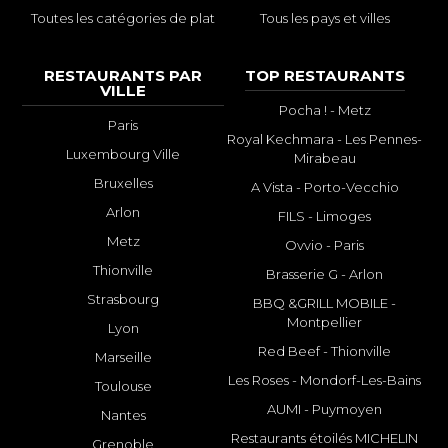
Toutes les catégories de plat
Tous les pays et villes
RESTAURANTS PAR
TOP RESTAURANTS
VILLE
Pocha ! - Metz
Paris
Royal Kechmara - Les Pennes-
Luxembourg Ville
Mirabeau
Bruxelles
A Vista - Porto-Vecchio
Arlon
FILS - Limoges
Metz
Ovvio - Paris
Thionville
Brasserie G - Arlon
Strasbourg
BBQ &GRILL MOBILE -
Montpellier
Lyon
Red Beef - Thionville
Marseille
Les Roses - Mondorf-Les-Bains
Toulouse
AUMI - Puymoyen
Nantes
Restaurants étoilés MICHELIN
Grenoble