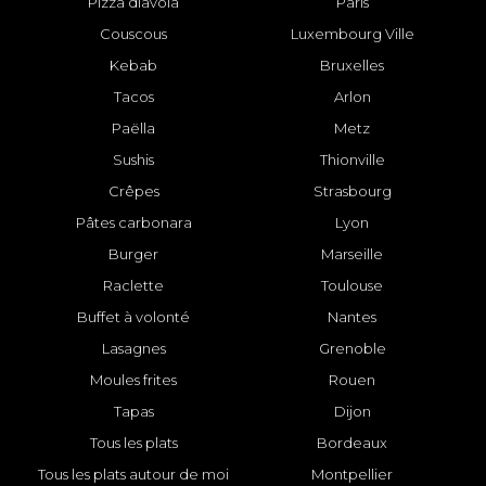
Pizza diavola
Paris
Couscous
Luxembourg Ville
Kebab
Bruxelles
Tacos
Arlon
Paëlla
Metz
Sushis
Thionville
Crêpes
Strasbourg
Pâtes carbonara
Lyon
Burger
Marseille
Raclette
Toulouse
Buffet à volonté
Nantes
Lasagnes
Grenoble
Moules frites
Rouen
Tapas
Dijon
Tous les plats
Bordeaux
Tous les plats autour de moi
Montpellier